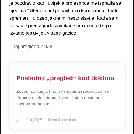
je pozdravio kao i uvijek a profesorica me ispratila sa
rijecima “ Sledeci put ponavljamo kondicional, budi
spreman“ i u dzep jakne mi nesto stavila. Kada sam
izasao ispred zgrade zavukao sam ruku u dzep i
izvadio jos uvijek vlazne gacice.
Broj pregleda
2.038
Poslednji „pregled“ kod doktora
Zovem se Tanja. Imam 47 godina i rođena sam u
Pančevu, gde i danas živim. Radim dosadan i
suvoparan posao
januar 10, 2025
Nema komentara