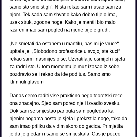
samo sto smo stigli“. Nista rekao sam i usao sam za
njom. Tek sada sam shvatio kako dobro tijelo ima,
uzak struk, zgodne noge. Kako je mantil bio malo
rasiren imao sam pogled na njene bijele grudi.
„Ne smetati da ostanem u mantilu, bas mi je vruce“ –
upitala je. „Slobodono profesorice u svojoj ste kuci“
rekao sam i nasmijesio se. Uzvratila je osmijeh i sjela
za radni sto. U tom momentu je muz izasao iz sobe,
pozdravio se i rekao da ide pod tus. Samo smo
klimnuli glavom.
Danas cemo raditi vise prakticno nego teoretski rece
ona znacajno. Sjeo sam pored nje i izvadio svesku.
Dok sam se smjestao par puta sam pogledao ka
njenim nogama posto je sjela i prekrstila noge, tako da
sam imao priliku da vidim skoro do gacica. Primjetila
je da je gledam i samo se smijeskala. Cas je poceo