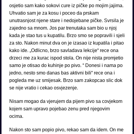
osjetio sam kako sokovi cure iz pičke po mojim jajima.
Uhvatio sam je za kosu i poceo da prskam
unutrasnjost njene stare i nedojebane pičke. Svrsila je
zajedno sa mnom. Jos par trenutaka sam bio u njoj
kada je stao tus u kupatilu. Brzo smo se popravili i sjeli
za sto. Nakon minut dva on je izasao iz kupatila i pitao
kako ide. „Odlicno, brzo savladava lekcije“ rece ona
drzeci me za kurac ispod stola. On nije nista promjetio
samo je otisao do kuhinje po pivo. “ Donesi i nama po
jedno, nesto smo danas bas aktivni bili“ rece ona i
pogleda me uz smijesak. Brzo sam zakopcao slic dok
se nije vratio i cekao osvjezenje.
Nisam mogao da vjerujem da pijem pivo sa covjekom
kojem sam upravo pojebao zenu pred njegovim
ocima.
Nakon sto sam popio pivo, rekao sam da idem. On me