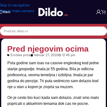
Skip to navigation
Skip to main content
Meni
Pred njegovim ocima
Erotske priče
februar 27, 2020
12:45 pm
Pola godine sam isao na casove engleskog kod jedne
starije gospodje. Imala je 55 godina. Bila je odlicna
profesorica, veoma temeljna i ozbiljna. Imala je par
godina do penzije. Tri puta sedmicno sam dolazio kod
nje u stan u kojem je zivjela sa muzom.
On je cesto bio kuci kada sam dolazio, znali smo malo
popricati o aktuelnim temama dok cas ne pocne.