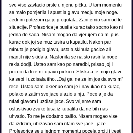
sve vise zavlacio prste u njenu pičku. U tom momentu
se malo pomjerila i spustila glavu medju moje noge.
Jednim potezom ga je progutala. Zanijemio sam od te
situacije. Profesorica je pusila kurac tako socno kao ni
jedna do sada. Nisam mogao da vjerujem da mi pusi
kurac dok joj se muz tusira u kupatilu. Nakon par
minuta je podigla glavu, ustala,skinula gacice ali
mantil nije skidala. Naslonila se na sto rasirila noge i
rekla dodji. Ustao sam kao po naredbi, prisao joj i
poceo da lizem cupavu pickicu. Stiskala je moju glavu
ka sebi i uzdisala tiho. „Daj ga, ne zelim jos da svrsim“
rece. Ustao sam, okrenuo sam je i navukao na kurac,
polako a zatim sve jace ulazio u nju. Pocela je da
mlati glavom i uzdise jace. Svo vrijeme sam
osluskivao zvuke tusa iz kupatila da ne bih nas
uhvatio. To me je dodatno palilo. Nisam mogao vise
da izdrzim, ubrzavao sam ritam sve jace i jace.
Profesorica se u jednom momentu pocela grciti i tresti,