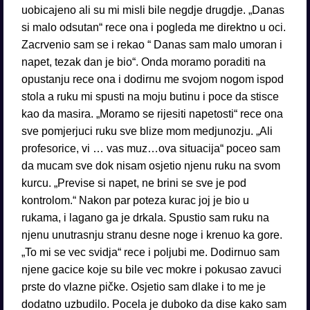
uobicajeno ali su mi misli bile negdje drugdje. „Danas
si malo odsutan“ rece ona i pogleda me direktno u oci.
Zacrvenio sam se i rekao “ Danas sam malo umoran i
napet, tezak dan je bio“. Onda moramo poraditi na
opustanju rece ona i dodirnu me svojom nogom ispod
stola a ruku mi spusti na moju butinu i poce da stisce
kao da masira. „Moramo se rijesiti napetosti“ rece ona
sve pomjerjuci ruku sve blize mom medjunozju. „Ali
profesorice, vi … vas muz…ova situacija“ poceo sam
da mucam sve dok nisam osjetio njenu ruku na svom
kurcu. „Previse si napet, ne brini se sve je pod
kontrolom.“ Nakon par poteza kurac joj je bio u
rukama, i lagano ga je drkala. Spustio sam ruku na
njenu unutrasnju stranu desne noge i krenuo ka gore.
„To mi se vec svidja“ rece i poljubi me. Dodirnuo sam
njene gacice koje su bile vec mokre i pokusao zavuci
prste do vlazne pičke. Osjetio sam dlake i to me je
dodatno uzbudilo. Pocela je duboko da dise kako sam