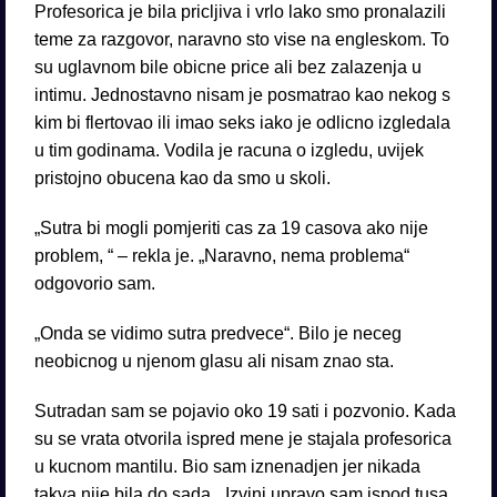
Profesorica je bila pricljiva i vrlo lako smo pronalazili
teme za razgovor, naravno sto vise na engleskom. To
su uglavnom bile obicne price ali bez zalazenja u
intimu. Jednostavno nisam je posmatrao kao nekog s
kim bi flertovao ili imao seks iako je odlicno izgledala
u tim godinama. Vodila je racuna o izgledu, uvijek
pristojno obucena kao da smo u skoli.
„Sutra bi mogli pomjeriti cas za 19 casova ako nije
problem, “ – rekla je. „Naravno, nema problema“
odgovorio sam.
„Onda se vidimo sutra predvece“. Bilo je neceg
neobicnog u njenom glasu ali nisam znao sta.
Sutradan sam se pojavio oko 19 sati i pozvonio. Kada
su se vrata otvorila ispred mene je stajala profesorica
u kucnom mantilu. Bio sam iznenadjen jer nikada
takva nije bila do sada. „Izvini upravo sam ispod tusa,