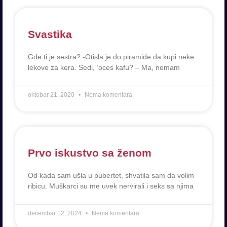
Svastika
Gde ti je sestra? -Otisla je do piramide da kupi neke
lekove za kera. Sedi, ‘oces kafu? – Ma, nemam
oktobar 21, 2020
Nema komentara
Prvo iskustvo sa ženom
Od kada sam ušla u pubertet, shvatila sam da volim
ribicu. Muškarci su me uvek nervirali i seks sa njima
decembar 12, 2024
Nema komentara