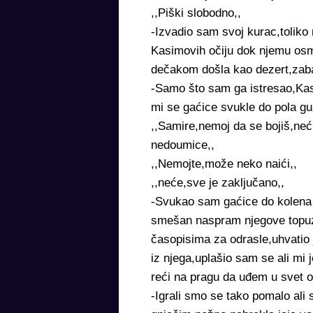
,,Piški slobodno,,
-Izvadio sam svoj kurac,toliko
Kasimovih očiju dok njemu osme
dečakom došla kao dezert,zabav
-Samo što sam ga istresao,Kasi
mi se gaćice svukle do pola gu
,,Samire,nemoj da se bojiš,neć
nedoumice,,
,,Nemojte,može neko naići,,
,,neće,sve je zaključano,,
-Svukao sam gaćice do kolena i
smešan naspram njegove topuzi
časopisima za odrasle,uhvatio 
iz njega,uplašio sam se ali mi 
reći na pragu da uđem u svet o
-Igrali smo se tako pomalo al