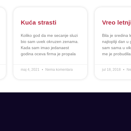
Kuća strasti
Vreo letnj
Koliko god da me secanje sluzi
Bila je sredina 
bio sam uvek okruzen zenama.
najtopliji dan u
Kada sam imao jedanaest
sam sama u vike
godina oceva firma je propala
me je probudila
maj 4, 2021
Nema komentara
jul 18, 2018
Ne