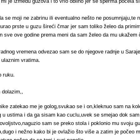
i je između guzova i to vrlo obilno jer se sperma počela sl
d da se moji ne zabrinu ili eventualno nešto ne posumnjaju,t
ao prste u guzu šireći čmar jer sam toliko želeo da prim
atan sve ove godine prema meni da sam želeo da mu ukažem č
radnog vremena odvezao sam se do njegove radnje u Sarajev
 ulaznim vratima.
o ruku.
 dolazim,,
nike zatekao me je golog,svukao se i on,kleknuo sam na ko
u ustima i da ga sisam kao cuclu,uvek se smejao dok sam 
dovoljstvo,naguzio sam se preko stola i poklonio mu svoju g
o,dugo i nežno kako bi je ovlažio što više a zatim je počeo 