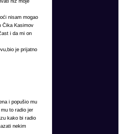
ivati niz moje
e noći nisam mogao
im Čika Kasimov
ast i da mi on
u,bio je prijatno
lena i popušio mu
mu to radio jer
uzu kako bi radio
mazati nekim