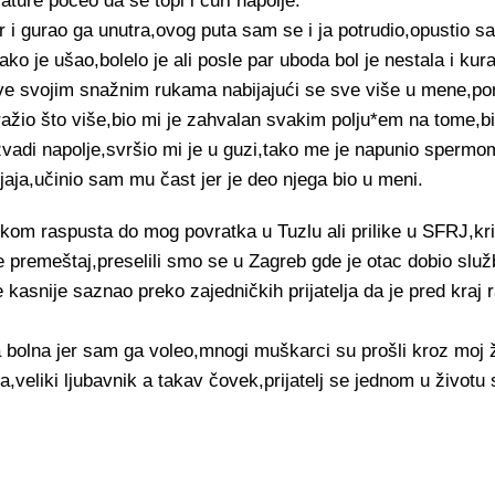
ature počeo da se topi i curi napolje.
r i gurao ga unutra,ovog puta sam se i ja potrudio,opustio s
o je ušao,bolelo je ali posle par uboda bol je nestala i kur
ove svojim snažnim rukama nabijajući se sve više u mene,p
ažio što više,bio mi je zahvalan svakim polju*em na tome,bio
vadi napolje,svršio mi je u guzi,tako me je napunio spermo
jaja,učinio sam mu čast jer je deo njega bio u meni.
okom raspusta do mog povratka u Tuzlu ali prilike u SFRJ,kri
je premeštaj,preselili smo se u Zagreb gde je otac dobio sl
 kasnije saznao preko zajedničkih prijatelja da je pred kraj 
 bolna jer sam ga voleo,mnogi muškarci su prošli kroz moj ži
a,veliki ljubavnik a takav čovek,prijatelj se jednom u životu