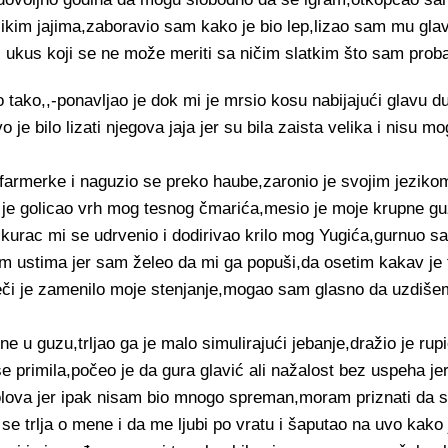
ikim jajima,zaboravio sam kako je bio lep,lizao sam mu glavi
 ukus koji se ne može meriti sa ničim slatkim što sam proba
 tako,,-ponavljao je dok mi je mrsio kosu nabijajući glavu 
je bilo lizati njegova jaja jer su bila zaista velika i nisu mog
farmerke i naguzio se preko haube,zaronio je svojim jeziko
r je golicao vrh mog tesnog čmarića,mesio je moje krupne g
 kurac mi se udrvenio i dodirivao krilo mog Yugića,gurnuo 
m ustima jer sam želeo da mi ga popuši,da osetim kakav je t
eči je zamenilo moje stenjanje,mogao sam glasno da uzdišem 
e u guzu,trljao ga je malo simulirajući jebanje,dražio je rup
e primila,počeo je da gura glavić ali nažalost bez uspeha jer
lova jer ipak nisam bio mnogo spreman,moram priznati da 
 se trlja o mene i da me ljubi po vratu i šaputao na uvo kako 