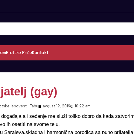
oni
Erotske Priče
Kontakt
jatelj (gay)
rotske ispovesti
,
Tabu
avgust 19, 2019
10:22 am
h događaja ali sećanje me služi toliko dobro da kada zatvori
vo ih osetiti na svome telu.
u Sarajeva,skladna i harmonična porodica sa puno prijatelja 