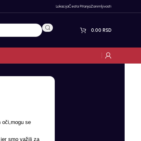
Lokacija
Česta Pitanja
Zanimljivosti
0.00
RSD
m oči,mogu se
jer smo važili za