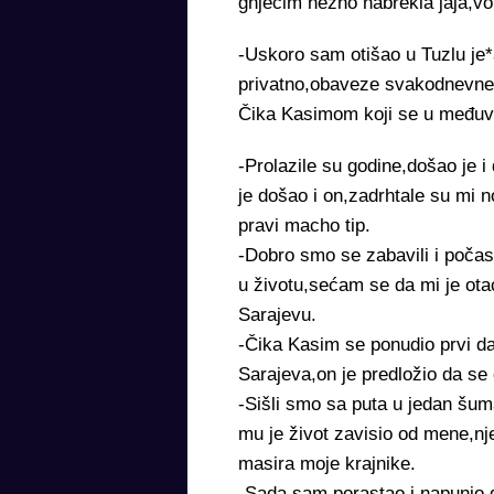
gnječim nežno nabrekla jaja,v
-Uskoro sam otišao u Tuzlu je
privatno,obaveze svakodnevne,
Čika Kasimom koji se u međuvr
-Prolazile su godine,došao je 
je došao i on,zadrhtale su mi n
pravi macho tip.
-Dobro smo se zabavili i počas
u životu,sećam se da mi je ota
Sarajevu.
-Čika Kasim se ponudio prvi d
Sarajeva,on je predložio da se
-Sišli smo sa puta u jedan šu
mu je život zavisio od mene,nj
masira moje krajnike.
-Sada sam porastao i napunio 