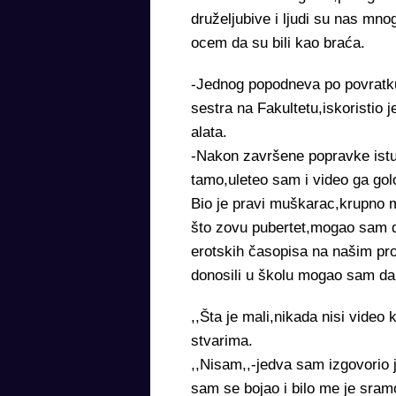
druželjubive i ljudi su nas mnog
ocem da su bili kao braća.
-Jednog popodneva po povratku 
sestra na Fakultetu,iskoristio j
alata.
-Nakon završene popravke istuš
tamo,uleteo sam i video ga gol
Bio je pravi muškarac,krupno 
što zovu pubertet,mogao sam da
erotskih časopisa na našim pro
donosili u školu mogao sam da
,,Šta je mali,nikada nisi video
stvarima.
,,Nisam,,-jedva sam izgovorio 
sam se bojao i bilo me je sram