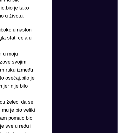
ć,bio je tako
o u životu.
duboko u naslon
la stati cela u
m u moju
uzove svojim
sam ruku između
o osećaj,bilo je
jer nije bilo
icu želeći da se
 mu je bio veliki
sam pomalo bio
je sve u redu i