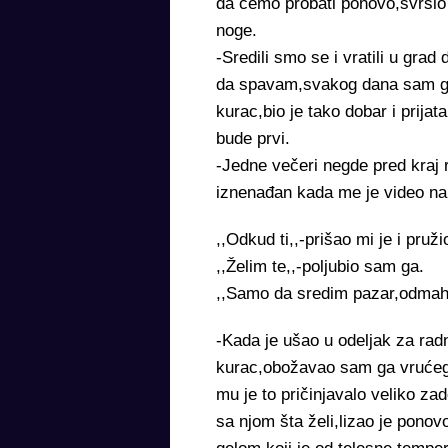
da ćemo probati ponovo,svršio m
noge.
-Sredili smo se i vratili u gra
da spavam,svakog dana sam gur
kurac,bio je tako dobar i prij
bude prvi.
-Jedne večeri negde pred kraj 
iznenađan kada me je video na
,,Odkud ti,,-prišao mi je i pruži
,,Želim te,,-poljubio sam ga.
,,Samo da sredim pazar,odmah
-Kada je ušao u odeljak za rad
kurac,obožavao sam ga vrućeg 
mu je to pričinjavalo veliko za
sa njom šta želi,lizao je ponov