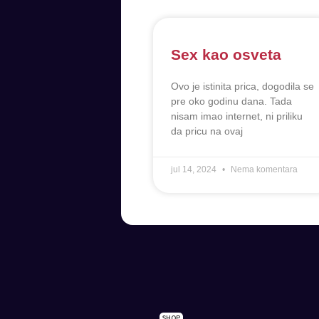
Sex kao osveta
Ovo je istinita prica, dogodila se
pre oko godinu dana. Tada
nisam imao internet, ni priliku
da pricu na ovaj
jul 14, 2024
Nema komentara
SHOP