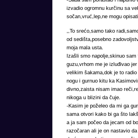
izvadio ogromnu kurčinu sa vel
sočan,vruć,lep,ne mogu opisati
,,To srećo,samo tako radi,samo
od sedišta,posebno zadovoljstvo 
moja mala usta.
Izašli smo napolje,skinuo sam 
guzu,vrhom me je izluđivao je
velikim šakama,dok je to radio
nogu i gurnuo kitu ka Kasimovi
divno,zaista nisam imao reči,r
nikoga u blizini da čuje.
-Kasim je poželeo da mi ga gurn
sama otvori kako bi ga što lakš
a ja sam počeo da jecam od bo
razočaran ali je on nastavio da