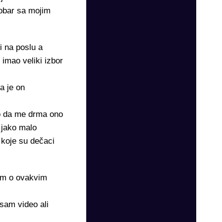
 dobar sa mojim
i na poslu a
 imao veliki izbor
a je on
eo da me drma ono
 jako malo
 koje su dečaci
čim o ovakvim
sam video ali