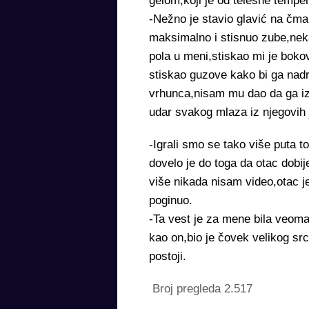
gelom,koji je od telesne temper
-Nežno je stavio glavić na čma
maksimalno i stisnuo zube,nekak
pola u meni,stiskao mi je bok
stiskao guzove kako bi ga nadr
vrhunca,nisam mu dao da ga iz
udar svakog mlaza iz njegovih 
-Igrali smo se tako više puta t
dovelo je do toga da otac dobi
više nikada nisam video,otac je
poginuo.
-Ta vest je za mene bila veoma
kao on,bio je čovek velikog src
postoji.
Broj pregleda
2.517