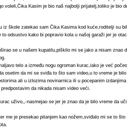
o voleli,Čika Kasim je bio naš najbolji prijatelj,toliko je bio
iz škole zatekao sam Čika Kasima kod kuće,roditelji su bil
e to odsustvo kako bi popravio kola u našoj garaži jer je otac
irao se u našem kupatilu,piškilo mi se jako a nisam znao d
og.
maljavo telo a između nogu ogroman kurac,iako je već poč
 osetim da mi se sviđa to što sam video,u to vreme je bilo
storima ali u izlozima novinarnica ili u pocepanim izdanjima
 predpostavim da nikada nisam video veći.
 kurac uživo,,-nasmejao se jer je znao da je bilo vreme da u
jer me je presekao pitanjem kao nožem,sviđalo mi se to što 
ota.