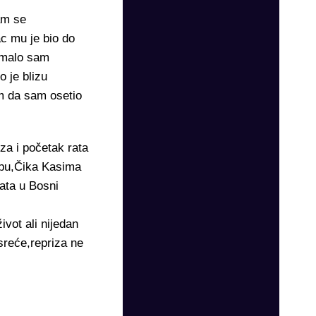
am se
ac mu je bio do
omalo sam
 je blizu
m da sam osetio
za i početak rata
užbu,Čika Kasima
rata u Bosni
vot ali nijedan
 sreće,repriza ne