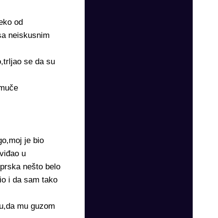
leko od
 sa neiskusnim
trljao se da su
 muče
o,moj je bio
viđao u
 prska nešto belo
io i da sam tako
ilu,da mu guzom