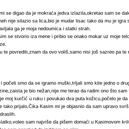
 mi se digao da je mokraća jedva izlazila,okretao sam se da
h nije silazio sa lica,bio je mudar lisac tako da mu je igra
ljala ga je moja nedoumica i slatki strah.
m se stvorio iza mene i pribio se onako mokar uz moje telo,
ze.
u te povrediti,znam da ovo voliš,samo nisi još sazreo pa te
 počeli smo da se igramo muški,trljali smo kite jedno o drug
ne,zaista je bio nežan,nije me terao da radim ono što sam 
je moj kurčić u ruku i povukao dva puta kožicu,počelo je da
je tako prijalo,Čika Kasim mi je objasnio da sam upravo svrš
draslih.
i slatko,voleo sam najviše da pišem domaći u Kasimovom kr