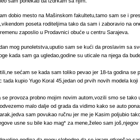
oleo sam ponekad da izdrkam sa njim.
*am dobio mesto na Mašinskom fakultetu,tamo sam se i pres
vikendom poseta roditeljima tako da sam i zaboravio na one
emenu zaposlio u Prodavnici obuće u centru Sarajeva.
i dan mog punoletstva,uputio sam se kući da proslavim sa sv
oge kada sam ga ugledao,godine su uticale na njega da bude j
tili,ne sećam se kada sam toliko pevao jer 18-ta godina se
c tada kupio Yugo Koral 45,jedan od prvih novih modela koji 
a se provoza probno mojim novim autom,vozili smo se tako 
 odvezemo malo dalje od grada da vidimo kako se auto ponaš
marak,jedva sam povukao ručnu jer me je Kasim poljubio tak
egove usne su bile kao mag* za mene,želeo sam još,njegov t
dovoljno godina da mogu slobodno da se igram,otkopčao sam