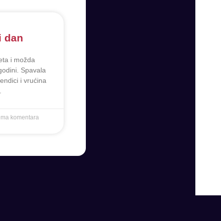
i dan
leta i možda
 godini. Spavala
ndici i vrućina
.
ma komentara