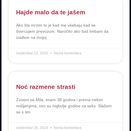
Hajde malo da te jašem
Ako šta mrzim to je kad me ukebaju kad se
švercujem prevozom. Naročito ako baš trebam da
izađem na mojoj
septembar 22, 2020
Nema komentara
Noć razmene strasti
Zovem se Mila, imam 38 godina i prema nekim
mišljenjima, ovo su najbolje godine za seks. Slažem
se s tim
septembar 30, 2024
Nema komentara