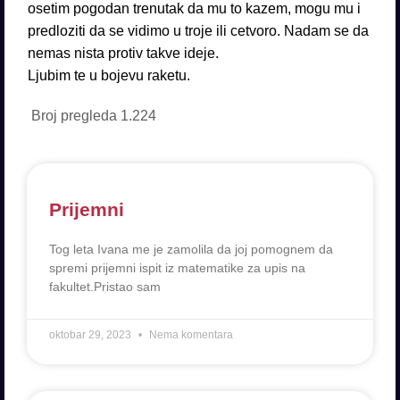
osetim pogodan trenutak da mu to kazem, mogu mu i
predloziti da se vidimo u troje ili cetvoro. Nadam se da
nemas nista protiv takve ideje.
Ljubim te u bojevu raketu.
Broj pregleda
1.224
Prijemni
Tog leta Ivana me je zamolila da joj pomognem da
spremi prijemni ispit iz matematike za upis na
fakultet.Pristao sam
oktobar 29, 2023
Nema komentara