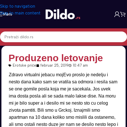
Skip to navigation
Skip to main content
Meni
Produzeno letovanje
Erotske priče
februar 25, 2019
10:47 am
Zdravo virtualni jebacu mojEvo proslo je nedelju i
nesto dana kako sam se vratila sa odmora i resila sam
se one gomile posla koja me je sacekala. Jos uvek
ima dosta posla ali se sada malo lakse dise. Na moru
mi je bilo super a i desilo mi se nesto sto cu celog
zivota pamtiti. Bili smo u Grckoj. Iznajmili smo
apartman na 10 dana koliko smo mislili da ostanemo,
ali smo ostali nesto duze jer nam se desilo nesto lepo i