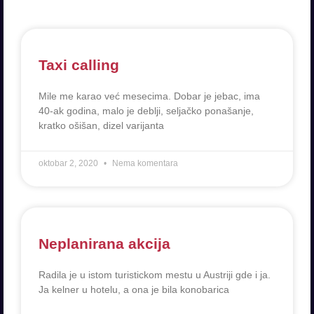
Taxi calling
Mile me karao već mesecima. Dobar je jebac, ima
40-ak godina, malo je deblji, seljačko ponašanje,
kratko ošišan, dizel varijanta
oktobar 2, 2020
Nema komentara
Neplanirana akcija
Radila je u istom turistickom mestu u Austriji gde i ja.
Ja kelner u hotelu, a ona je bila konobarica