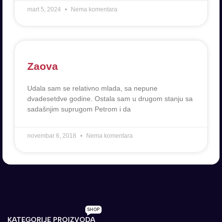
mart 5, 2024
Nema komentara
Zaova
Udala sam se relativno mlada, sa nepune
dvadesetdve godine. Ostala sam u drugom stanju sa
sadašnjim suprugom Petrom i da
novembar 6, 2018
Nema komentara
SHOP
KATEGORIJE PROIZVODA