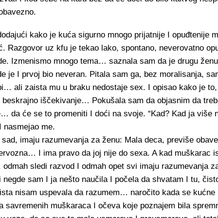
 obavezno.
dodajući kako je kuća sigurno mnogo prijatnije I opuđtenije 
ić. Razgovor uz kfu je tekao lako, spontano, neverovatno op
tu vide. Izmenismo mnogo tema… saznala sam da je drugu žen
de je I prvoj bio neveran. Pitala sam ga, bez moralisanja, sa
bi… ali zaista mu u braku nedostaje sex. I opisao kako je to
e I beskrajno iščekivanje… Pokušala sam da objasnim da tre
… da će se to promeniti I doći na svoje. “Kad? Kad ja više
 I nasmejao me.
ja sad, imaju razumevanja za ženu: Mala deca, previše obav
vozna… I ima pravo da joj nije do sexa. A kad muškarac ist
, odmah sledi razvod I odmah opet svi imaju razumevanja 
 negde sam I ja nešto naučila I počela da shvatam I tu, čis
aista nisam uspevala da razumem… naročito kada se kućne 
na savremenih muškaraca I očeva koje poznajem bila spre