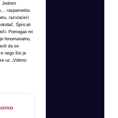
a. Jednim
am… raspametila
etu, razvlaćeći
okidač. Špricali
 reči. Pomogao mi
 je fenomanalno,
vili da se
re nego što je
 se uz „Vidimo
 porno