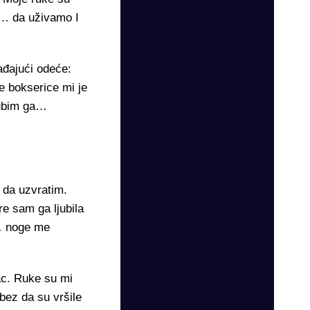
o… da uživamo I
ađajući odeće:
 bokserice mi je
jubim ga…
a da uzvratim.
e sam ga ljubila
m… noge me
ac. Ruke su mi
bez da su vršile