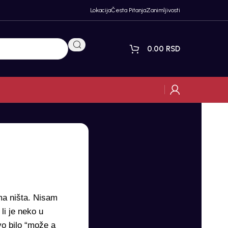
Lokacija
Česta Pitanja
Zanimljivosti
0.00
RSD
ma ništa. Nisam
li je neko u
vo bilo “može a