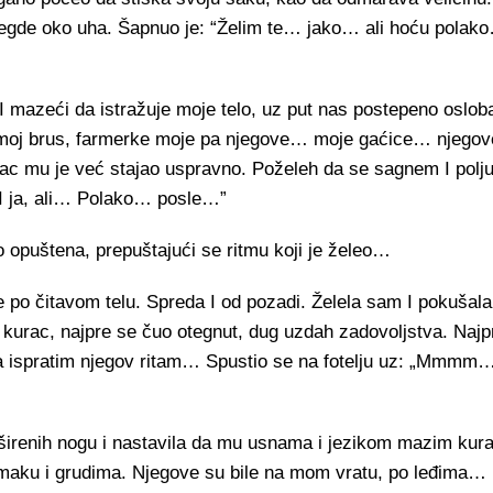
negde oko uha. Šapnuo je: “Želim te… jako… ali hoću polak
 I mazeći da istražuje moje telo, uz put nas postepeno oslob
oj brus, farmerke moje pa njegove… moje gaćice… njegove
rac mu je već stajao uspravno. Poželeh da se sagnem I pol
I ja, ali… Polako… posle…”
 opuštena, prepuštajući se ritmu koji je želeo…
je po čitavom telu. Spreda I od pozadi. Želela sam I pokušal
urac, najpre se čuo otegnut, dug uzdah zadovoljstva. Najpr
da ispratim njegov ritam… Spustio se na fotelju uz: „Mmm
širenih nogu i nastavila da mu usnama i jezikom mazim kur
maku i grudima. Njegove su bile na mom vratu, po leđima… 