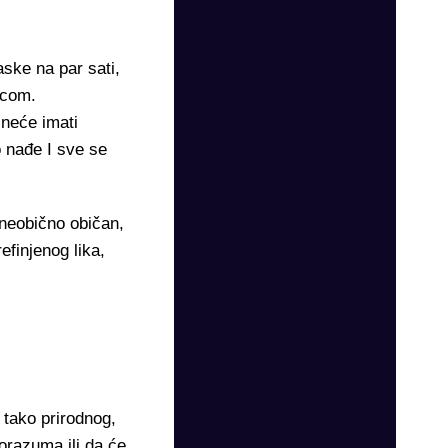
ske na par sati,
icom.
neće imati
o nađe I sve se
 neobično običan,
refinjenog lika,
 tako prirodnog,
orazuma ili da će