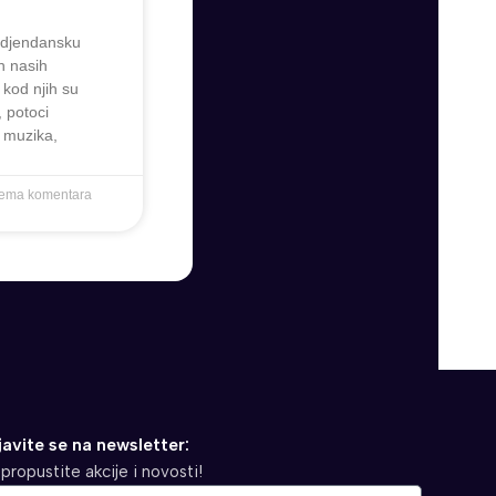
rodjendansku
h nasih
e kod njih su
, potoci
 muzika,
ema komentara
javite se na newsletter:
propustite akcije i novosti!