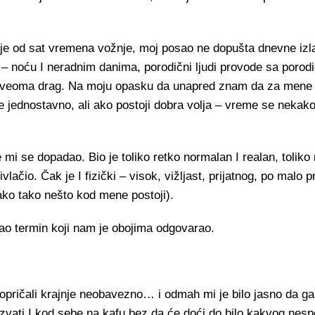
anje od sat vremena vožnje, moj posao ne dopušta dnevne izla
– noću I neradnim danima, porodični ljudi provode sa porod
n I veoma drag. Na moju opasku da unapred znam da za mene 
e jednostavno, ali ako postoji dobra volja – vreme se nekak
 mi se dopadao. Bio je toliko retko normalan I realan, toliko
ivlačio. Čak je I fizički – visok, vižljast, prijatnog, po malo p
 (ako tako nešto kod mene postoji).
šao termin koji nam je obojima odgovarao.
ričali krajnje neobavezno… i odmah mi je bilo jasno da ga
zvati I kod sebe na kafu bez da će doći do bilo kakvog nesp