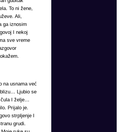
lan gubitak
la. To ni žene,
uževe. Ali,
a ga iznosim
govoj I nekoj
ima sve vreme
razgovor
 pokažem.
mo na usnama već
 blizu… Ljubio se
 čula I želje…
. Prijalo je.
govo strpljenje I
tranu grudi.
. Moje ruke su