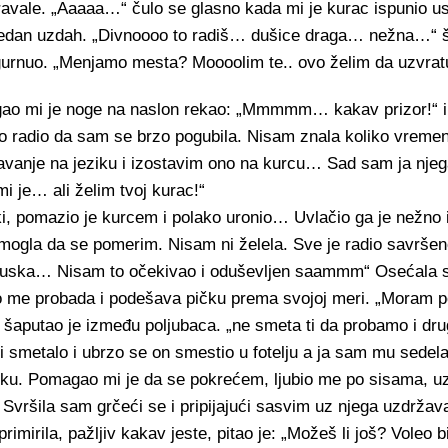
eravale. „Aaaaa…“ čulo se glasno kada mi je kurac ispunio 
 jedan uzdah. „Divnoooo to radiš… dušice draga… nežna…“ š
rnuo. „Menjamo mesta? Moooolim te.. ovo želim da uzvra
digao mi je noge na naslon rekao: „Mmmmm… kakav prizor!“ i
to radio da sam se brzo pogubila. Nisam znala koliko vrem
avanje na jeziku i izostavim ono na kurcu… Sad sam ja njeg
i je… ali želim tvoj kurac!“
ki, pomazio je kurcem i polako uronio… Uvlačio ga je nežno i
 mogla da se pomerim. Nisam ni želela. Sve je radio sa
si uska… Nisam to očekivao i oduševljen saammm“ Osećala 
o me probada i podešava pičku prema svojoj meri. „Moram 
aputao je između poljubaca. „ne smeta ti da probamo i drug
smetalo i ubrzo se on smestio u fotelju a ja sam mu sedela 
čku. Pomagao mi je da se pokrećem, ljubio me po sisama, u
. Svršila sam grčeći se i pripijajući sasvim uz njega uzdržav
mirila, pažljiv kakav jeste, pitao je: „Možeš li još? Voleo 