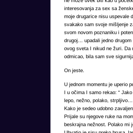
ne može uvek biti kao u početk
interesovanja za sex sa ženske
moje drugarice nisu uspevale da
svakako sam svoje mišljenje za
svom novom poznaniku i potenci
drugoj… upadali jedno drugom 
ovog sveta I nikud ne žuri. Da 
odmicao, bila sam sve sigurni
On jeste.
U jednom momentu je uperio p
I u očima I samo rekao: “ Jako
lepo, nežno, polako, strpljivo…
Kako je sedeo udobno zavaljen u
Prijale su njegove ruke na mom 
beskrajna nežnost. Polako mi j
Uhvatio je sisu preko brusa, l