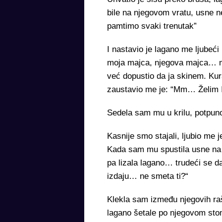
bile na njegovom vratu, usne 
pamtimo svaki trenutak”
I nastavio je lagano me ljubeći
moja majca, njegova majca… m
već dopustio da ja skinem. Ku
zaustavio me je: “Mm… Želim 
Sedela sam mu u krilu, potpuno
Kasnije smo stajali, ljubio me 
Kada sam mu spustila usne na k
pa lizala lagano… trudeći se 
izdaju… ne smeta ti?“
Klekla sam između njegovih ra
lagano šetale po njegovom sto