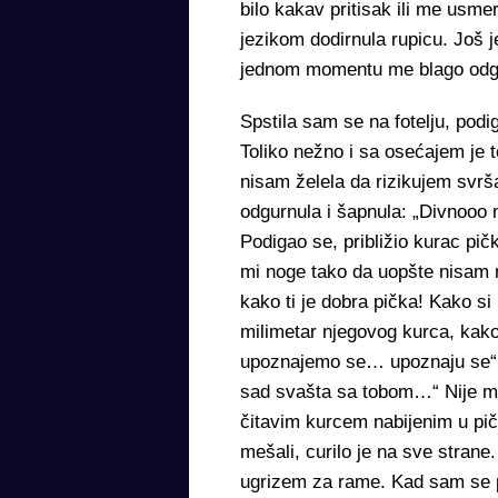
bilo kakav pritisak ili me usm
jezikom dodirnula rupicu. Još
jednom momentu me blago odgu
Spstila sam se na fotelju, po
Toliko nežno i sa osećajem je 
nisam želela da rizikujem svrš
odgurnula i šapnula: „Divnooo m
Podigao se, približio kurac pič
mi noge tako da uopšte nisam
kako ti je dobra pička! Kako 
milimetar njegovog kurca, kak
upoznajemo se… upoznaju se“ š
sad svašta sa tobom…“ Nije mi 
čitavim kurcem nabijenim u pi
mešali, curilo je na sve strane
ugrizem za rame. Kad sam se pri