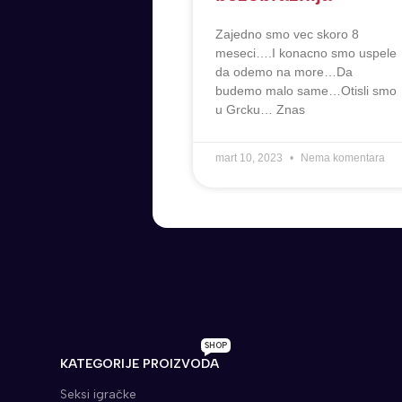
Zajedno smo vec skoro 8
meseci….I konacno smo uspele
da odemo na more…Da
budemo malo same…Otisli smo
u Grcku… Znas
mart 10, 2023
Nema komentara
SHOP
KATEGORIJE PROIZVODA
Seksi igračke