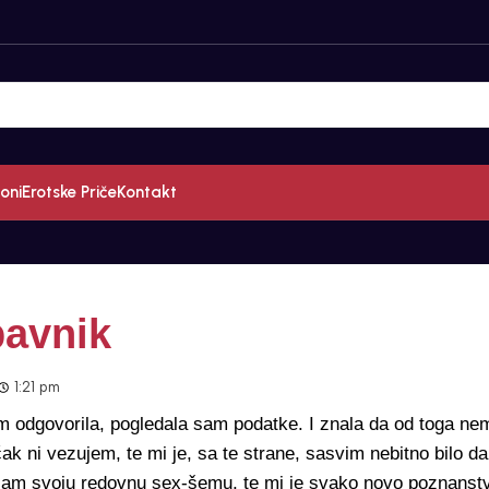
oni
Erotske Priče
Kontakt
bavnik
1:21 pm
m odgovorila, pogledala sam podatke. I znala da od toga ne
 ni vezujem, te mi je, sa te strane, sasvim nebitno bilo da 
a sam svoju redovnu sex-šemu, te mi je svako novo poznanst