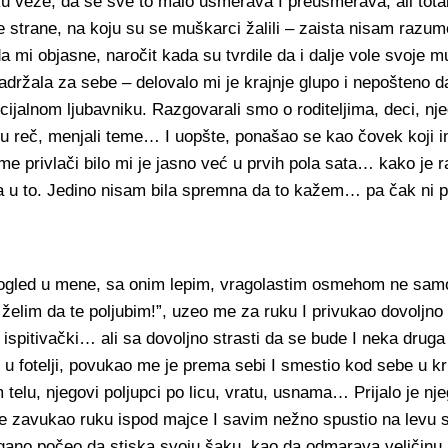
u veze, da se sve to malo usmerava I preusmerava, ali tota
 strane, na koju su se muškarci žalili – zaista nisam razume
 mi objasne, naročit kada su tvrdile da i dalje vole svoje m
držala za sebe – delovalo mi je krajnje glupo i nepošteno d
jalnom ljubavniku. Razgovarali smo o roditeljima, deci, nje
u reč, menjali teme… I uopšte, ponašao se kao čovek koji 
me privlači bilo mi je jasno već u prvih pola sata… kako je 
ja u to. Jedino nisam bila spremna da to kažem… pa čak ni
ogled u mene, sa onim lepim, vragolastim osmehom ne sa
 želim da te poljubim!”, uzeo me za ruku I privukao dovoljno
 ispitivački… ali sa dovoljno strasti da se bude I neka druga
 fotelji, povukao me je prema sebi I smestio kod sebe u krilo
telu, njegovi poljupci po licu, vratu, usnama… Prijalo je nje
e zavukao ruku ispod majce I savim nežno spustio na levu s
agano počeo da stiska svoju šaku, kao da odmarava veličinu