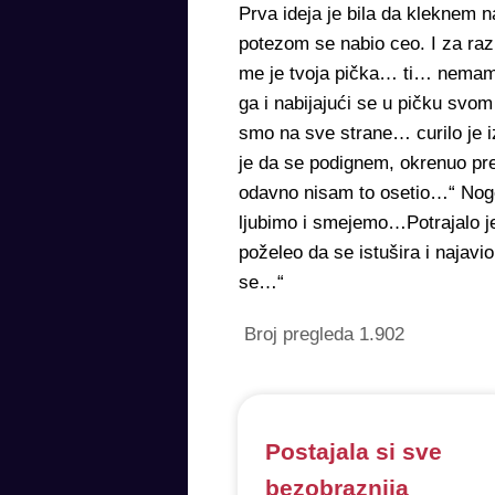
Prva ideja je bila da kleknem n
potezom se nabio ceo. I za ra
me je tvoja pička… ti… nemam 
ga i nabijajući se u pičku svo
smo na sve strane… curilo je i
je da se podignem, okrenuo pre
odavno nisam to osetio…“ Noge 
ljubimo i smejemo…Potrajalo je
poželeo da se istušira i najav
se…“
Broj pregleda
1.902
Postajala si sve
bezobraznija