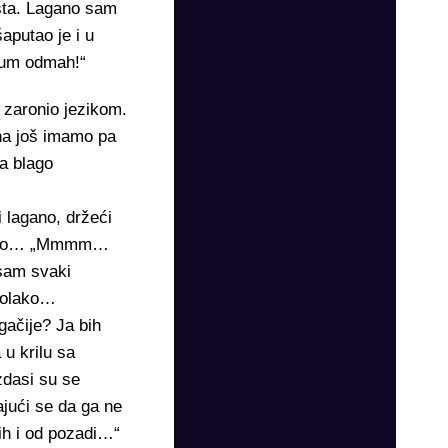
usta. Lagano sam
aputao je i u
tum odmah!“
 zaronio jezikom.
ena još imamo pa
a blago
 lagano, držeći
vršeno… „Mmmm…
sam svaki
polako…
ačije? Ja bih
u krilu sa
zdasi su se
ajući se da ga ne
bih i od pozadi…“