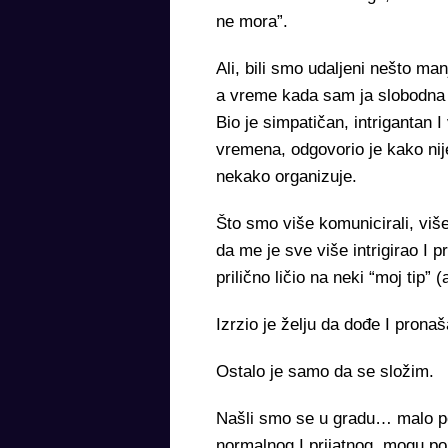
ne mora”.
Ali, bili smo udaljeni nešto m
a vreme kada sam ja slobodna 
Bio je simpatičan, intriganta
vremena, odgovorio je kako nij
nekako organizuje.
Što smo više komunicirali, više
da me je sve više intrigirao I pr
prilično ličio na neki “moj tip”
Izrzio je želju da dođe I prona
Ostalo je samo da se složim.
Našli smo se u gradu… malo pop
normalnog I prijatnog, mogu po