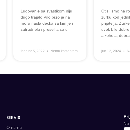
Ludovanje sa svastikom niju
Otisli smo na 
dugo trajalo.Vrlo brzo je na
zurku kod jedni
moru nasla dečka,sa kim je i
prijatelja. Zurk
zatrudnela i preselila sa u
uvek bile dobre
alkohola, dobra
februar 5, 2022
Nema komentara
jun 12, 2024
N
Pri
SERVIS
Ne 
O nama