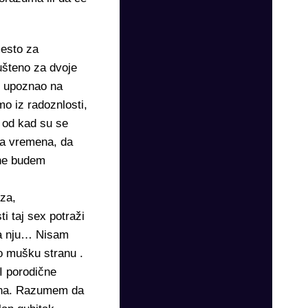
mesto za
ušteno za dvoje
u upoznao na
mo iz radoznlosti,
, od kad su se
ba vremena, da
 ne budem
eza,
i taj sex potraži
za nju… Nisam
to mušku stranu .
I porodične
mna. Razumem da