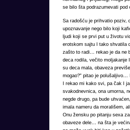
se bilo šta podrazumevati pod
Sa radošću je prihvatio poziv, 
upoznavanje nego bilo koji kaf
ljudi koji se prvi put u živo
erotskom sajtu I tako shvatila 
zašto to radi… rekao je da ne 
deca rodila, večito moljakanj
su deca mala, obaveza previše
mogao?” pitao je polušaljivo…
I rekao mi kako svi, pa čak I 
svakodnevnica, ona umorna, ner
negde drugo, pa bude uhvaćen
imala nameru da morališem, ali
Onu žensku po pitanju sexa z
obaveze dele… na šta je veći