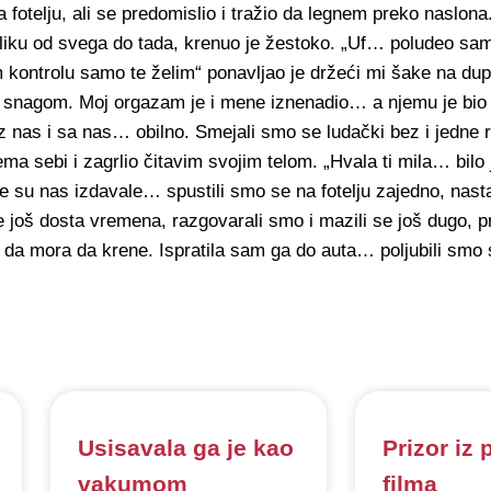
a fotelju, ali se predomislio i tražio da legnem preko naslon
zliku od svega do tada, krenuo je žestoko. „Uf… poludeo s
kontrolu samo te želim“ ponavljao je držeći mi šake na dup
m snagom. Moj orgazam je i mene iznenadio… a njemu je bio 
z nas i sa nas… obilno. Smejali smo se ludački bez i jedne
ma sebi i zagrlio čitavim svojim telom. „Hvala ti mila… bilo
su nas izdavale… spustili smo se na fotelju zajedno, nasta
 još dosta vremena, razgovarali smo i mazili se još dugo, p
io da mora da krene. Ispratila sam ga do auta… poljubili smo
Usisavala ga je kao
Prizor iz
vakumom
filma