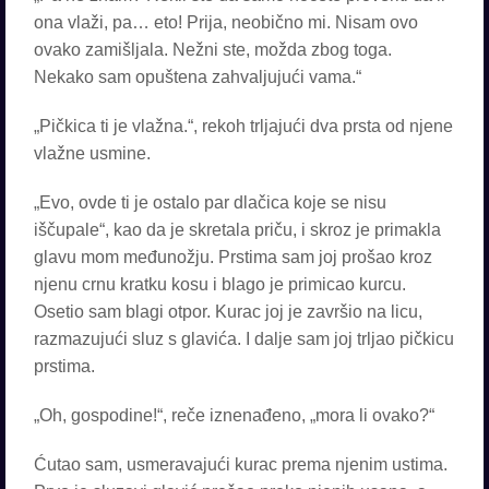
ona vlaži, pa… eto! Prija, neobično mi. Nisam ovo
ovako zamišljala. Nežni ste, možda zbog toga.
Nekako sam opuštena zahvaljujući vama.“
„Pičkica ti je vlažna.“, rekoh trljajući dva prsta od njene
vlažne usmine.
„Evo, ovde ti je ostalo par dlačica koje se nisu
iščupale“, kao da je skretala priču, i skroz je primakla
glavu mom međunožju. Prstima sam joj prošao kroz
njenu crnu kratku kosu i blago je primicao kurcu.
Osetio sam blagi otpor. Kurac joj je završio na licu,
razmazujući sluz s glavića. I dalje sam joj trljao pičkicu
prstima.
„Oh, gospodine!“, reče iznenađeno, „mora li ovako?“
Ćutao sam, usmeravajući kurac prema njenim ustima.