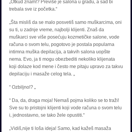
„Otkud znam!? Previše je salona u gradu, a sad bi
trebala sve iz početka.“
„Šta misliš da se malo posvetiš samo muškarcima, oni
su ti, u zadnje vreme, najbolji klijenti. Znaš da
muškarci sve više posećuju kozmetičke salone, vode
računa o svom telu, pogotovo je postala popularna
intimna muška depilacija, a takvih salona uopšte
nema. Evo, ja ti mogu obezbediti nekoliko klijenata
koji dolaze kod mene i često me pitaju upravo za takvu
depilaciju i masaže celog tela. „
“ Ozbiljno!? „
“ Da, da, draga moja! Nemaš pojma koliko se to traži!
Sve su to pristojni klijenti koji vode računa o svom telu
i, jednostavno, se tako žele opustiti.“
„Vidiš,nije ti loša ideja! Samo, kad kažeš masaža