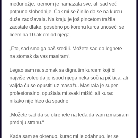
međunožje, kremom je namazala sve, ali sad već
potpuno slobodnije. Čak mi se činilo da se na kurcu
duže zadržavala. Na kraju je još pincetom tražila
zaostale dlake, posebno po korenu kurca unoseći se
licem na 10-ak cm od njega.
„Eto, sad smo ga baš sredili. Možete sad da legnete
na stomak da vas masiram“.
Legao sam na stomak sa dignutim kurcem koji bi
najviše voleo da je ispod njega neka sočna pičkica, ali
valjda ću se opustiti uz masažu. Masirala je super,
profesionalno, opuštala mi svaki mišić, ali kurac
nikako nije hteo da spadne.
„Možete sad da se okrenete na leđa da vam izmasiram
prednju stranu.“
Kada sam se okrenuo, kurac mi je odahnuo, jer se