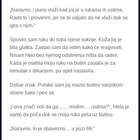
„Naravno, i puno vlaži kad joj je u rukama ili ustima.
Rado to i proverim, jer ne bi valjalo da ne vlaži dok se
igra s njim.“
Spustio sam ruku do ruba njene suknje. Koža joj je
bila glatka. Zastao sam da vidim kako će reagovati.
Nisam hteo bez njenog odobrenja ništa da radim.
Kada je osetila moju ruku na butini zastala je za
trenutak s drkanjem, pa opet nastavila.
Dobar znak. Polako sam joj mazio butinu vanjskom
strano šake i peo se.
„I ona znači voli da ga…… mislim…. ustima?“, htela je
samo da priča dok se moja ruka pela uz butinu.
„Naravno, to je obavezno… u pozi 69.“