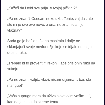
„Kažeš da i tebi sve prija. A tvojoj pičkici?“
„Pa ne znam? Osećam neko uzbuđenje, valjda zato
što mi je sve ovo novo, a ona, ne znam da li je
vlažna?“
Sada ga je baš opušteno masirala i dalje ne
sklanjajući svoje međunožje koje se trljalo od moju
desnu ruku.
„Trebalo bi to proveriti.“, rekoh i jače prislonih ruku na
suknju.
„Pa ne znam, valjda vlaži, nisam sigurna… baš ste
mangup!“
„Vaša supruga mora da uživa s ovakvim vašim….“,
kao da je htela da skrene temu.