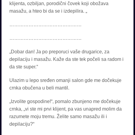
klijenta, ozbiljan, porodični čovek koji obožava
masažu, a hteo bi da se i izdepilira. „
………………………………………
………………………………………
„Dobar dan! Ja po preporuci vaše drugarice, za
depilaciju i masažu. Kaže da ste tek počeli sa radom i
da ste super.“
Ulazim u lepo sređen omanji salon gde me dočekuje
crnka obučena u beli mantil.
„Izvolite gospodine!“, pomalo zbunjeno me dočekuje
crnka, „vi ste mi prvi klijent, pa vas unapred molim da
razumete moju tremu. Želite samo masažu ili i
depilaciju?“