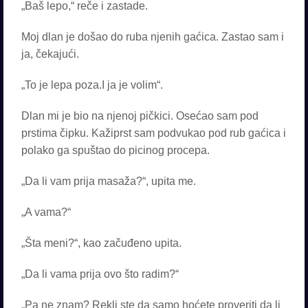
„Baš lepo,“ reče i zastade.
Moj dlan je došao do ruba njenih gaćica. Zastao sam i
ja, čekajući.
„To je lepa poza.I ja je volim“.
Dlan mi je bio na njenoj pičkici. Osećao sam pod
prstima čipku. Kažiprst sam podvukao pod rub gaćica i
polako ga spuštao do picinog procepa.
„Da li vam prija masaža?“, upita me.
„A vama?“
„Šta meni?“, kao začuđeno upita.
„Da li vama prija ovo što radim?“
„Pa ne znam? Rekli ste da samo hoćete proveriti da li