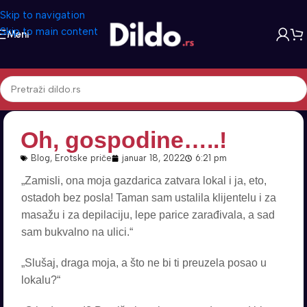
Skip to navigation
Skip to main content
Meni
Oh, gospodine…..!
Blog
,
Erotske priče
januar 18, 2022
6:21 pm
„Zamisli, ona moja gazdarica zatvara lokal i ja, eto,
ostadoh bez posla! Taman sam ustalila klijentelu i za
masažu i za depilaciju, lepe parice zarađivala, a sad
sam bukvalno na ulici.“
„Slušaj, draga moja, a što ne bi ti preuzela posao u
lokalu?“