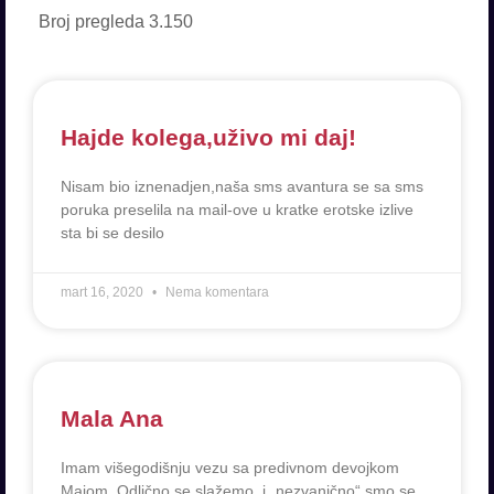
Broj pregleda
3.150
Hajde kolega,uživo mi daj!
Nisam bio iznenadjen,naša sms avantura se sa sms
poruka preselila na mail-ove u kratke erotske izlive
sta bi se desilo
mart 16, 2020
Nema komentara
Mala Ana
Imam višegodišnju vezu sa predivnom devojkom
Majom. Odlično se slažemo, i „nezvanično“ smo se