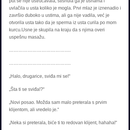
put se nije ustručavala, stisnula ga je usnama i
uvlačila u usta koliko je mogla. Prvi mlaz je iznenadio i
završio duboko u ustima, ali ga nije vadila, već je
otvorila usta tako da je sperma iz usta curila po mom
kurcu.Usne je skupila na kraju da s njima overi
uspešnu masažu.
………………………………….
………………………………….
„Halo, drugarice, sviđa mi se!“
„Šta ti se sviđa!?“
„Novi posao. Možda sam malo preterala s prvim
klijentom, ali vredelo je.“
„Neka si preterala, biće ti to redovan klijent, hahaha!“