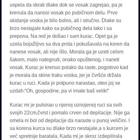
uspela da skrati dlake dok se vosak zagrejao, pa je
krenula da nanosi vosak po pubičnom delu. Prvo
skidanje voska je bilo bolno, ali i stručno. Dlake su
brzo nestajale kako sa pubičnog dela tako i sa
prepona. Na red je došao i sam kurac. Opet ga je
uzela bojažljivo sa dva prsta i pokušavala na koren da
nanese vosak, ali nije išlo. Morala ga je uzeti celom
šakom, malo nategnuti, onako opuštenog, i naneti
vosak. Kurac je krenuo polako da raste, pogotovo kad
je morala da skine traku voska, jer je čvršće držala
kurac u ruci. Kada je potpuno narastao, oteo joj se
uzdah:“Oh, gospodine, pa vi imate baš velik!“
Kurac mi je pulsirao u njenoj oznojenoj ruci sa svih
svojih 22cm,čvrst i pomalo crven od depilacije. Nije ga
omela ni bol od depilacije da naraste u punoj veličini. I
sa korena kurca su dlake brzo nestajale,a s kurcem je
već spretnije baratala. Kada mi je skroz izdepilirala