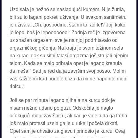
Uzdisala je nežno se naslađujući kurcem. Nije žurila,
bili su to lagani pokreti uživanja. U svakom santimetru
je uživala. „Oh, gospodine, šta mi to radite!? Joj, kako
je lepo, baš je lepooooooo!“ Zadnja reč je izgovorena
uz snažan orgazam, sve je na njoj podrhtavalo od
orgazmičkog grčenja. Na kraju je svom težinom sela
na kurac, dok su sitni talasi orgazma još strujali njenim
telom. Kada se malo pribrala opet je lagano krenula
da meša:“ Sad je red da ja završim svoj posao. Molim
vas kažite mi kad budete blizu da mi ne napunite moju
ribicu.“
Još se par minuta lagano njihala na kurcu dok je
nisam nežno udario po guzi. Odskočila je naglo
očekujući moju završnicu, ali kad je videla da ga treba
još malo protesti uzela ga je u ruke i počela drkati.
Opet sam je uhvatio za glavu i prinosio je kurcu. Ovaj