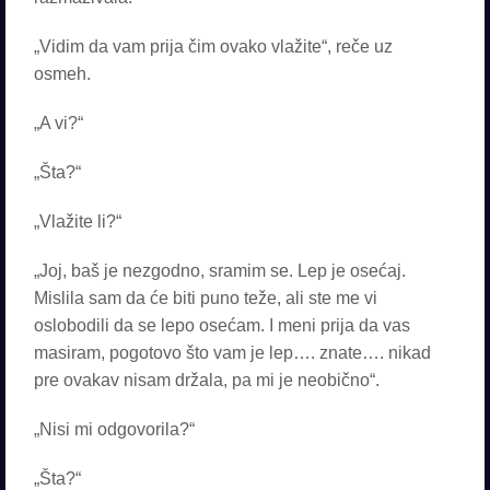
„Vidim da vam prija čim ovako vlažite“, reče uz
osmeh.
„A vi?“
„Šta?“
„Vlažite li?“
„Joj, baš je nezgodno, sramim se. Lep je osećaj.
Mislila sam da će biti puno teže, ali ste me vi
oslobodili da se lepo osećam. I meni prija da vas
masiram, pogotovo što vam je lep…. znate…. nikad
pre ovakav nisam držala, pa mi je neobično“.
„Nisi mi odgovorila?“
„Šta?“