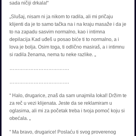
sada ničiji drkala!“
„Slušaj, nisam ni ja nikom to radila, ali mi pričaju
klijenti da je to samo tačka na i na kraju masaže i da je
to na zapadu sasvim normalno, kao i intimna
depilacija Kad uđeš u posao biće ti to normalno, a i
lova je bolja. Osim toga, ti odlično masiraš, a i intimnu
si radila ženama, nema tu neke razlike. „
……………………………….
……………………………….
“ Halo, drugarice, znaš da sam unajmila lokal! Držim te
za reč u vezi klijenata. Jeste da se reklamiram u
oglasima, ali mi za početak treba i tvoja pomoć koju si
obećala. „
“ Ma bravo, drugarice! Poslaću ti svog proverenog