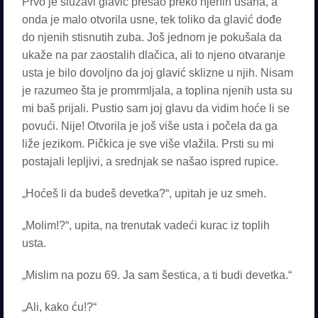
Prvo je sluzavi glavić prešao preko njenih usana, a
onda je malo otvorila usne, tek toliko da glavić dođe
do njenih stisnutih zuba. Još jednom je pokušala da
ukaže na par zaostalih dlačica, ali to njeno otvaranje
usta je bilo dovoljno da joj glavić sklizne u njih. Nisam
je razumeo šta je promrmljala, a toplina njenih usta su
mi baš prijali. Pustio sam joj glavu da vidim hoće li se
povući. Nije! Otvorila je još više usta i počela da ga
liže jezikom. Pičkica je sve više vlažila. Prsti su mi
postajali lepljivi, a srednjak se našao ispred rupice.
„Hoćeš li da budeš devetka?“, upitah je uz smeh.
„Molim!?“, upita, na trenutak vadeći kurac iz toplih
usta.
„Mislim na pozu 69. Ja sam šestica, a ti budi devetka.“
„Ali, kako ću!?“