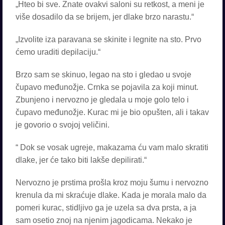
„Hteo bi sve. Znate ovakvi saloni su retkost, a meni je
više dosadilo da se brijem, jer dlake brzo narastu.“
„Izvolite iza paravana se skinite i legnite na sto. Prvo
ćemo uraditi depilaciju.“
Brzo sam se skinuo, legao na sto i gledao u svoje
čupavo međunožje. Crnka se pojavila za koji minut.
Zbunjeno i nervozno je gledala u moje golo telo i
čupavo međunožje. Kurac mi je bio opušten, ali i takav
je govorio o svojoj veličini.
“ Dok se vosak ugreje, makazama ću vam malo skratiti
dlake, jer će tako biti lakše depilirati.“
Nervozno je prstima prošla kroz moju šumu i nervozno
krenula da mi skraćuje dlake. Kada je morala malo da
pomeri kurac, stidljivo ga je uzela sa dva prsta, a ja
sam osetio znoj na njenim jagodicama. Nekako je