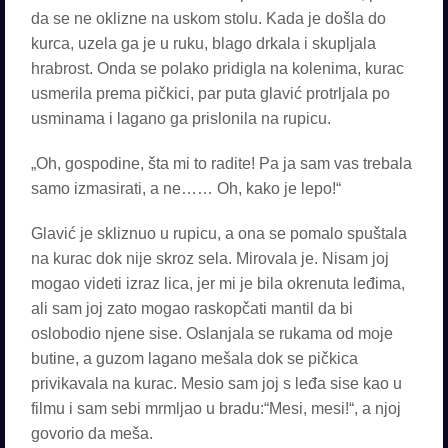
da se ne oklizne na uskom stolu. Kada je došla do
kurca, uzela ga je u ruku, blago drkala i skupljala
hrabrost. Onda se polako pridigla na kolenima, kurac
usmerila prema pičkici, par puta glavić protrljala po
usminama i lagano ga prislonila na rupicu.
„Oh, gospodine, šta mi to radite! Pa ja sam vas trebala
samo izmasirati, a ne…… Oh, kako je lepo!“
Glavić je skliznuo u rupicu, a ona se pomalo spuštala
na kurac dok nije skroz sela. Mirovala je. Nisam joj
mogao videti izraz lica, jer mi je bila okrenuta leđima,
ali sam joj zato mogao raskopčati mantil da bi
oslobodio njene sise. Oslanjala se rukama od moje
butine, a guzom lagano mešala dok se pičkica
privikavala na kurac. Mesio sam joj s leđa sise kao u
filmu i sam sebi mrmljao u bradu:“Mesi, mesi!“, a njoj
govorio da meša.