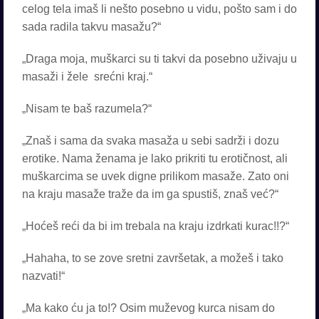
celog tela imaš li nešto posebno u vidu, pošto sam i do
sada radila takvu masažu?“
„Draga moja, muškarci su ti takvi da posebno uživaju u
masaži i žele srećni kraj.“
„Nisam te baš razumela?“
„Znaš i sama da svaka masaža u sebi sadrži i dozu
erotike. Nama ženama je lako prikriti tu erotičnost, ali
muškarcima se uvek digne prilikom masaže. Zato oni
na kraju masaže traže da im ga spustiš, znaš već?“
„Hoćeš reći da bi im trebala na kraju izdrkati kurac!!?“
„Hahaha, to se zove sretni završetak, a možeš i tako
nazvati!“
„Ma kako ću ja to!? Osim muževog kurca nisam do