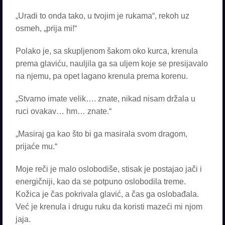
„Uradi to onda tako, u tvojim je rukama“, rekoh uz
osmeh, „prija mi!“
Polako je, sa skupljenom šakom oko kurca, krenula
prema glaviću, nauljila ga sa uljem koje se presijavalo
na njemu, pa opet lagano krenula prema korenu.
„Stvarno imate velik…. znate, nikad nisam držala u
ruci ovakav… hm… znate.“
„Masiraj ga kao što bi ga masirala svom dragom,
prijaće mu.“
Moje reči je malo oslobodiše, stisak je postajao jači i
energičniji, kao da se potpuno oslobodila treme.
Kožica je čas pokrivala glavić, a čas ga oslobađala.
Već je krenula i drugu ruku da koristi mazeći mi njom
jaja.