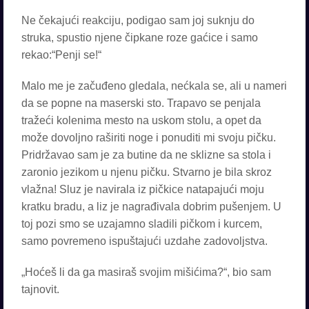
Ne čekajući reakciju, podigao sam joj suknju do
struka, spustio njene čipkane roze gaćice i samo
rekao:“Penji se!“
Malo me je začuđeno gledala, nećkala se, ali u nameri
da se popne na maserski sto. Trapavo se penjala
tražeći kolenima mesto na uskom stolu, a opet da
može dovoljno raširiti noge i ponuditi mi svoju pičku.
Pridržavao sam je za butine da ne sklizne sa stola i
zaronio jezikom u njenu pičku. Stvarno je bila skroz
vlažna! Sluz je navirala iz pičkice natapajući moju
kratku bradu, a liz je nagrađivala dobrim pušenjem. U
toj pozi smo se uzajamno sladili pičkom i kurcem,
samo povremeno ispuštajući uzdahe zadovoljstva.
„Hoćeš li da ga masiraš svojim mišićima?“, bio sam
tajnovit.