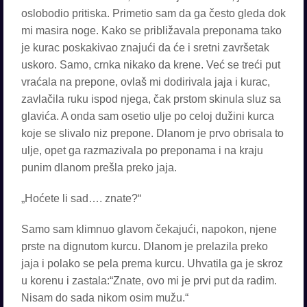
oslobodio pritiska. Primetio sam da ga često gleda dok
mi masira noge. Kako se približavala preponama tako
je kurac poskakivao znajući da će i sretni završetak
uskoro. Samo, crnka nikako da krene. Već se treći put
vraćala na prepone, ovlaš mi dodirivala jaja i kurac,
zavlačila ruku ispod njega, čak prstom skinula sluz sa
glavića. A onda sam osetio ulje po celoj dužini kurca
koje se slivalo niz prepone. Dlanom je prvo obrisala to
ulje, opet ga razmazivala po preponama i na kraju
punim dlanom prešla preko jaja.
„Hoćete li sad…. znate?“
Samo sam klimnuo glavom čekajući, napokon, njene
prste na dignutom kurcu. Dlanom je prelazila preko
jaja i polako se pela prema kurcu. Uhvatila ga je skroz
u korenu i zastala:“Znate, ovo mi je prvi put da radim.
Nisam do sada nikom osim mužu.“