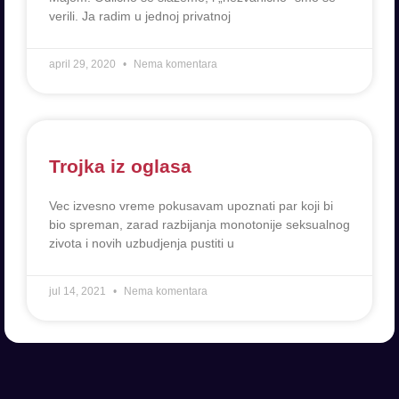
verili. Ja radim u jednoj privatnoj
april 29, 2020
Nema komentara
Trojka iz oglasa
Vec izvesno vreme pokusavam upoznati par koji bi
bio spreman, zarad razbijanja monotonije seksualnog
zivota i novih uzbudjenja pustiti u
jul 14, 2021
Nema komentara