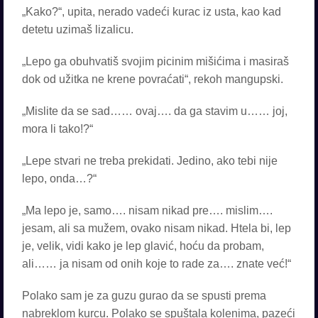
„Kako?“, upita, nerado vadeći kurac iz usta, kao kad
detetu uzimaš lizalicu.
„Lepo ga obuhvatiš svojim picinim mišićima i masiraš
dok od užitka ne krene povraćati“, rekoh mangupski.
„Mislite da se sad…… ovaj…. da ga stavim u…… joj,
mora li tako!?“
„Lepe stvari ne treba prekidati. Jedino, ako tebi nije
lepo, onda…?“
„Ma lepo je, samo…. nisam nikad pre…. mislim….
jesam, ali sa mužem, ovako nisam nikad. Htela bi, lep
je, velik, vidi kako je lep glavić, hoću da probam,
ali…… ja nisam od onih koje to rade za…. znate već!“
Polako sam je za guzu gurao da se spusti prema
nabreklom kurcu. Polako se spuštala kolenima, pazeći