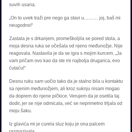
suvih usana.
„On to uvek traži pre nego ga stavi u……… joj, baš mi
neugodno!“
Zastala je s drkanjem, promeškoljila se pored stola, a
moja desna ruka se očešala od njeno međunožje. Nije
reagovala. Nastavila je da se igra s mojim kurcem. „Ja
vam pričam ovo kao da ste mi najbolja drugarica, evo
ćutaću!“
Desnu ruku sam uočio tako da je stalno bila u kontaktu
sa njenim međunožjem, ali kroz suknju nisam mogao
da doprem do njene pičkice. Verujem da je osetila taj
dodir, jer se nije odmicala, već se neprimetno trljala od
moju šaku.
Iz glavića mi je curela sluz koju je ona palcem
razmazivala.