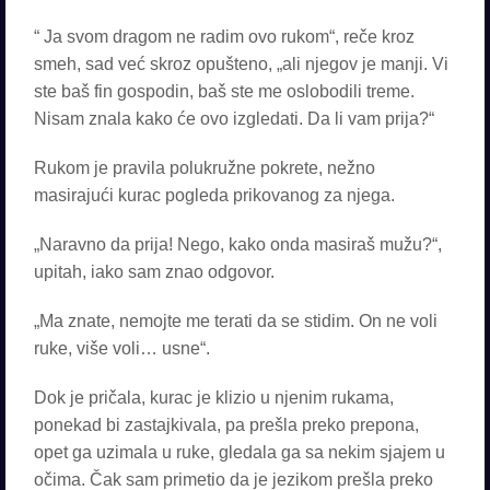
“ Ja svom dragom ne radim ovo rukom“, reče kroz
smeh, sad već skroz opušteno, „ali njegov je manji. Vi
ste baš fin gospodin, baš ste me oslobodili treme.
Nisam znala kako će ovo izgledati. Da li vam prija?“
Rukom je pravila polukružne pokrete, nežno
masirajući kurac pogleda prikovanog za njega.
„Naravno da prija! Nego, kako onda masiraš mužu?“,
upitah, iako sam znao odgovor.
„Ma znate, nemojte me terati da se stidim. On ne voli
ruke, više voli… usne“.
Dok je pričala, kurac je klizio u njenim rukama,
ponekad bi zastajkivala, pa prešla preko prepona,
opet ga uzimala u ruke, gledala ga sa nekim sjajem u
očima. Čak sam primetio da je jezikom prešla preko