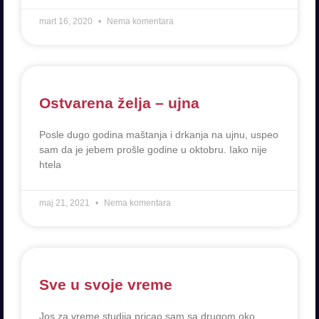
mart 16, 2020
Nema komentara
Ostvarena želja – ujna
Posle dugo godina maštanja i drkanja na ujnu, uspeo
sam da je jebem prošle godine u oktobru. Iako nije
htela
maj 21, 2021
Nema komentara
Sve u svoje vreme
Jos za vreme studija pricao sam sa drugom oko