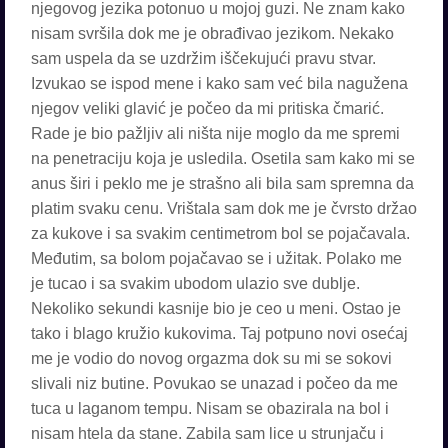
njegovog jezika potonuo u mojoj guzi. Ne znam kako
nisam svršila dok me je obrađivao jezikom. Nekako
sam uspela da se uzdržim iščekujući pravu stvar.
Izvukao se ispod mene i kako sam već bila nagužena
njegov veliki glavić je počeo da mi pritiska čmarić.
Rade je bio pažljiv ali ništa nije moglo da me spremi
na penetraciju koja je usledila. Osetila sam kako mi se
anus širi i peklo me je strašno ali bila sam spremna da
platim svaku cenu. Vrištala sam dok me je čvrsto držao
za kukove i sa svakim centimetrom bol se pojačavala.
Međutim, sa bolom pojačavao se i užitak. Polako me
je tucao i sa svakim ubodom ulazio sve dublje.
Nekoliko sekundi kasnije bio je ceo u meni. Ostao je
tako i blago kružio kukovima. Taj potpuno novi osećaj
me je vodio do novog orgazma dok su mi se sokovi
slivali niz butine. Povukao se unazad i počeo da me
tuca u laganom tempu. Nisam se obazirala na bol i
nisam htela da stane. Zabila sam lice u strunjaču i