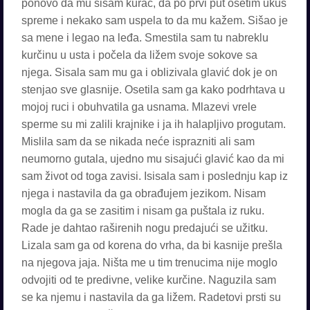
ponovo da mu sisam kurac, da po prvi put osetim ukus
spreme i nekako sam uspela to da mu kažem. Sišao je
sa mene i legao na leđa. Smestila sam tu nabreklu
kurčinu u usta i počela da ližem svoje sokove sa
njega. Sisala sam mu ga i oblizivala glavić dok je on
stenjao sve glasnije. Osetila sam ga kako podrhtava u
mojoj ruci i obuhvatila ga usnama. Mlazevi vrele
sperme su mi zalili krajnike i ja ih halapljivo progutam.
Mislila sam da se nikada neće isprazniti ali sam
neumorno gutala, ujedno mu sisajući glavić kao da mi
sam život od toga zavisi. Isisala sam i poslednju kap iz
njega i nastavila da ga obrađujem jezikom. Nisam
mogla da ga se zasitim i nisam ga puštala iz ruku.
Rade je dahtao raširenih nogu predajući se užitku.
Lizala sam ga od korena do vrha, da bi kasnije prešla
na njegova jaja. Ništa me u tim trenucima nije moglo
odvojiti od te predivne, velike kurčine. Naguzila sam
se ka njemu i nastavila da ga ližem. Radetovi prsti su