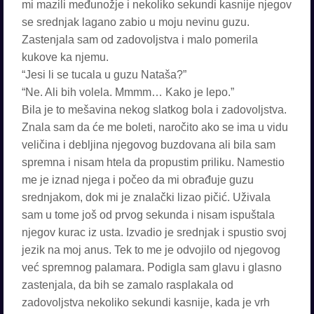
mi mazili međunožje i nekoliko sekundi kasnije njegov
se srednjak lagano zabio u moju nevinu guzu.
Zastenjala sam od zadovoljstva i malo pomerila
kukove ka njemu.
“Jesi li se tucala u guzu Nataša?”
“Ne. Ali bih volela. Mmmm… Kako je lepo.”
Bila je to mešavina nekog slatkog bola i zadovoljstva.
Znala sam da će me boleti, naročito ako se ima u vidu
veličina i debljina njegovog buzdovana ali bila sam
spremna i nisam htela da propustim priliku. Namestio
me je iznad njega i počeo da mi obrađuje guzu
srednjakom, dok mi je znalački lizao pičić. Uživala
sam u tome još od prvog sekunda i nisam ispuštala
njegov kurac iz usta. Izvadio je srednjak i spustio svoj
jezik na moj anus. Tek to me je odvojilo od njegovog
već spremnog palamara. Podigla sam glavu i glasno
zastenjala, da bih se zamalo rasplakala od
zadovoljstva nekoliko sekundi kasnije, kada je vrh