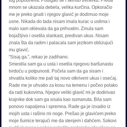
tog popodneva. Podigao se i skinuo trenerku. Preda
mnom se ukazala debela, velika kurčina. Opkoračio
me je preko grudi i njegov glavić je dodirnuo moje
usne. Nikada do tada nisam imala kurac u ustima i
malo sam oklevala da ga prihvatim. Zinula sam
bojažljivo i osetila slankast, predivan ukus. Nisam
znala šta da radim i palacala sam jezikom oblizujući
mu glavić.
“Sisaj ga.”, rekao je zadihano.
Smestila sam ga u usta i osetila njegovu baršunastu
tvrdoću u potpunosti. Počela sam da ga sisam i
shvatila koliko me pali taj novo otkriveni ukus i osećaj.
Rade me je uhvatio za kosu na temenu i počeo polako
da radi kukovima. Njegov veliki glavić mi je dodirivao
krajnike dok sam ga sisala kao sumanuta. Bila sam
ponovo napaljena i spremna. Rade ga je izvadio iz
mojih usta i raširio mi noge. Prešao je glavićem preko
moje šumice terajući me da stenjem i dahćem. Sokovi