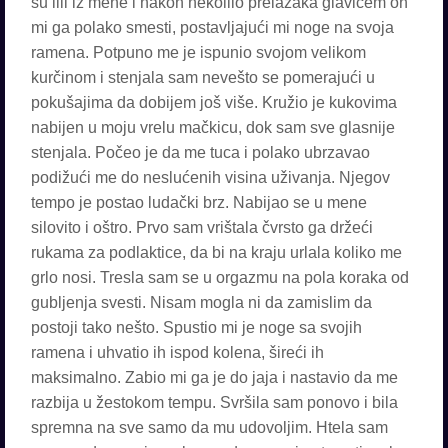
su lili iz mene i nakon nekolilo prelazaka glavićem on
mi ga polako smesti, postavljajući mi noge na svoja
ramena. Potpuno me je ispunio svojom velikom
kurčinom i stenjala sam nevešto se pomerajući u
pokušajima da dobijem još više. Kružio je kukovima
nabijen u moju vrelu mačkicu, dok sam sve glasnije
stenjala. Počeo je da me tuca i polako ubrzavao
podižući me do neslućenih visina uživanja. Njegov
tempo je postao ludački brz. Nabijao se u mene
silovito i oštro. Prvo sam vrištala čvrsto ga držeći
rukama za podlaktice, da bi na kraju urlala koliko me
grlo nosi. Tresla sam se u orgazmu na pola koraka od
gubljenja svesti. Nisam mogla ni da zamislim da
postoji tako nešto. Spustio mi je noge sa svojih
ramena i uhvatio ih ispod kolena, šireći ih
maksimalno. Zabio mi ga je do jaja i nastavio da me
razbija u žestokom tempu. Svršila sam ponovo i bila
spremna na sve samo da mu udovoljim. Htela sam