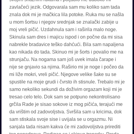
zavlačeći jezik. Odgovarala sam mu koliko sam tada
znala dok mi je mačkica lila potoke. Ruka mu se našla
u mom šortsu i njegov srednjak se znalački zabije u
moj vreli pičić. Uzdahnula sam i raširila malo noge.
Skinula sam dres i majicu ispod i on počne da mi sisa
nabrekle bradavice teško dahćući. Bila sam napaljena
kao nikada do tada. Skinuo mi je šorts i povalio me na
strunjaču. Na nogama sam još uvek imala čarape i
nije se gnjavio sa njima. Raširio mi je noge i počeo da
mi liže mokri, vreli pičić. Njegove velike šake su se
spustile na moje grudi i čvrsto ih stisnule. Trebalo mi je
samo nekoliko sekundi da doživim orgazam koji mi je
tresao celo telo. Dok sam se potpuno nekontrolisano
grčila Rade je sisao sokove iz mog pičića, terajući me
da vrištim od zadovoljstva. Svršila sam u kricima, dok
sam stiskala svoje sise i uvijala se u orgazmu. Ni
sanjala tada nisam kakva će mi zadovoljstva prirediti