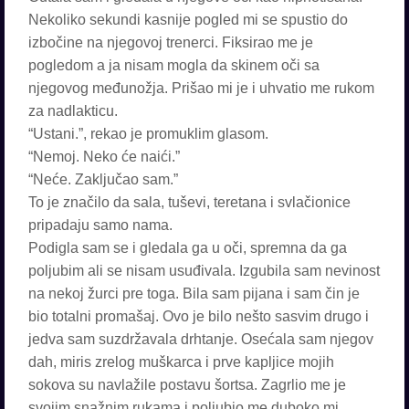
Nekoliko sekundi kasnije pogled mi se spustio do
izbočine na njegovoj trenerci. Fiksirao me je
pogledom a ja nisam mogla da skinem oči sa
njegovog međunožja. Prišao mi je i uhvatio me rukom
za nadlakticu.
“Ustani.”, rekao je promuklim glasom.
“Nemoj. Neko će naići.”
“Neće. Zaključao sam.”
To je značilo da sala, tuševi, teretana i svlačionice
pripadaju samo nama.
Podigla sam se i gledala ga u oči, spremna da ga
poljubim ali se nisam usuđivala. Izgubila sam nevinost
na nekoj žurci pre toga. Bila sam pijana i sam čin je
bio totalni promašaj. Ovo je bilo nešto sasvim drugo i
jedva sam suzdržavala drhtanje. Osećala sam njegov
dah, miris zrelog muškarca i prve kapljice mojih
sokova su navlažile postavu šortsa. Zagrlio me je
svojim snažnim rukama i poljubio me duboko mi