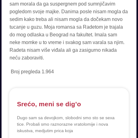
sam morala da ga suspergnem pod sumnjičavim
pogledom svoje majke. Danima posle nisam mogla da
sedim kako treba ali nisam mogla da dočekam novo
tucanje u guzu. Moja romansa sa Radetom je trajala
do mog odlaska u Beograd na fakultet. Imala sam
neke momke u to vreme i svakog sam varala sa njim.
Radeta nisam više viđala ali ga zasigurno nikada
neću zaboraviti.
Broj pregleda
1.964
Srećo, meni se dig’o
Dugo sam sa devojkom, slobodni smo sto se sexa
tice. Probali smo raznorazne vratolomije i nova
iskustva, medjutim prica koja