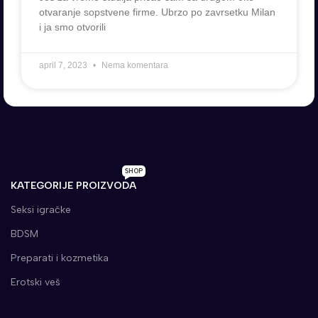
otvaranje sopstvene firme. Ubrzo po zavrsetku Milan
i ja smo otvorili
april 7, 2023
Nema komentara
SHOP
KATEGORIJE PROIZVODA
Seksi igračke
BDSM
Preparati i kozmetika
Erotski veš