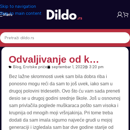
Skip to navigation
Skip to main content
Meni
Odvaljivanje od k…
Blog
,
Erotske priče
septembar 1, 2022
3:20 pm
Bez lažne skromnosti uvek sam bila dobra riba i
ponosno mogu reći da sam to još uvek, iako sam u
drugoj polovini tridesetih. Ovo što ću vam sada preneti
desio se u drugoj godini srednje škole. Još u osnovnoj
sam privlačila poglede muškaraca pošto sam visoka i
krupnija od mnogih moji vršnjakinja. Pri tome treba
dodati da sam imala sigurno najveće grudi u mojoj
generaciji i izgledala sam bar dve godine starije od