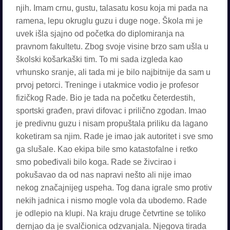
njih. Imam crnu, gustu, talasatu kosu koja mi pada na
ramena, lepu okruglu guzu i duge noge. Škola mi je
uvek išla sjajno od početka do diplomiranja na
pravnom fakultetu. Zbog svoje visine brzo sam ušla u
školski košarkaški tim. To mi sada izgleda kao
vrhunsko sranje, ali tada mi je bilo najbitnije da sam u
prvoj petorci. Treninge i utakmice vodio je profesor
fizičkog Rade. Bio je tada na početku četerdestih,
sportski građen, pravi difovac i prilično zgodan. Imao
je predivnu guzu i nisam propuštala priliku da lagano
koketiram sa njim. Rade je imao jak autoritet i sve smo
ga slušale. Kao ekipa bile smo katastofalne i retko
smo pobeđivali bilo koga. Rade se živcirao i
pokušavao da od nas napravi nešto ali nije imao
nekog značajnijeg uspeha. Tog dana igrale smo protiv
nekih jadnica i nismo mogle vola da ubodemo. Rade
je odlepio na klupi. Na kraju druge četvrtine se toliko
dernjao da je svalčionica odzvanjala. Njegova tirada