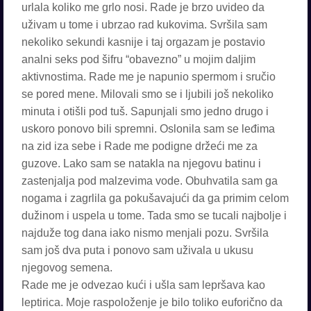
urlala koliko me grlo nosi. Rade je brzo uvideo da
uživam u tome i ubrzao rad kukovima. Svršila sam
nekoliko sekundi kasnije i taj orgazam je postavio
analni seks pod šifru “obavezno” u mojim daljim
aktivnostima. Rade me je napunio spermom i sručio
se pored mene. Milovali smo se i ljubili još nekoliko
minuta i otišli pod tuš. Sapunjali smo jedno drugo i
uskoro ponovo bili spremni. Oslonila sam se leđima
na zid iza sebe i Rade me podigne držeći me za
guzove. Lako sam se natakla na njegovu batinu i
zastenjalja pod malzevima vode. Obuhvatila sam ga
nogama i zagrlila ga pokušavajući da ga primim celom
dužinom i uspela u tome. Tada smo se tucali najbolje i
najduže tog dana iako nismo menjali pozu. Svršila
sam još dva puta i ponovo sam uživala u ukusu
njegovog semena.
Rade me je odvezao kući i ušla sam lepršava kao
leptirica. Moje raspoloženje je bilo toliko euforično da