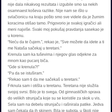
nije dala nikakvog rezultata i izgubile smo sa nekih
osamnaest koševa razlike. Nije nam se išlo u
svlačionicu na kraju pošto smo sve videle da je žurnim
koracima otišao tamo. Prigovorio je svakoj igračici ali
meni najviše. Svaki moj pokušaj pravdanja sasekao je
u korenu.
“Neću da te čujem.”, rekao je, “Sve možete da idete a ti
me Nataša sačekaj u teretani.”
Krenula sam ka tuševima i njegov glas odjekne za
mnom kao pucanj biča.
“Gde si krenula?!”
“Pa da se istuširam.”
“Rekao sam ti da me sačekaš u teretani.”
Frknula sam i otišla u teretanu. Teretana nije služila
svojoj svrsi. Bilo je to svega. Od gimnastičkih sprava
do velikih strunjača koje su se koristile za skok u vis.
Sela sam na debelu strunjaču i rašnirala patike. Jedva
sam čekala da ih skinem. Bila je subota, u školi nije