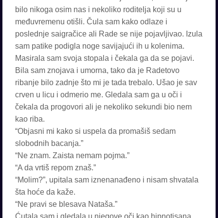
bilo nikoga osim nas i nekoliko roditelja koji su u
međuvremenu otišli. Čula sam kako odlaze i
poslednje saigračice ali Rade se nije pojavljivao. Izula
sam patike podigla noge savijajući ih u kolenima.
Masirala sam svoja stopala i čekala ga da se pojavi.
Bila sam znojava i umorna, tako da je Radetovo
ribanje bilo zadnje što mi je tada trebalo. Ušao je sav
crven u licu i odmerio me. Gledala sam ga u oči i
čekala da progovori ali je nekoliko sekundi bio nem
kao riba.
“Objasni mi kako si uspela da promašiš sedam
slobodnih bacanja.”
“Ne znam. Zaista nemam pojma.”
“A da vrtiš repom znaš.”
“Molim?”, upitala sam iznenanađeno i nisam shvatala
šta hoće da kaže.
“Ne pravi se blesava Nataša.”
Ćutala sam i gledala u njegove oči kao hipnotisana.