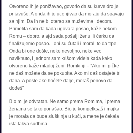
Otvoreno ih je ponižavao, govorio da su kurve drolje,
prljavuše. A onda ih je ucenjivao da moraju da spavaju
sa njim. Da ih ne bi oterao sa muževima i decom.
Primetila sam da kada ugovara posao, kaže nekom
Romu – dobro, a ajd sada pošalji ženu ili ćerku da
finalizujemo posao. I oni su ćutali i morali to da trpe.
Onda bi one došle, neke nevoljno, neke već
naviknuto, i jednom sam krišom videla kada kako
otvoreno kaže mladoj ženi, Romkinji – “Ako mi pičke
ne daš možete da se pokupite. Ako mi daš ostajete tri
dana. A posle ako hoćete dalje, moraš ponovo da
dođeš”
Bio mi je odvratan. Ne samo prema Romima, i prema
ženama se tako ponašao. Bio je kompelksaš i majka
je morala da bude sluškinja u kući, a mene je čekala
ista takva sudbina….