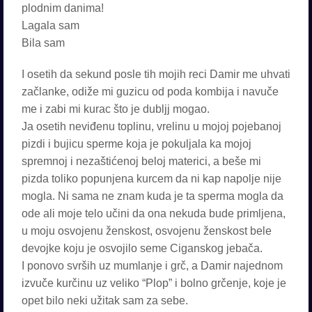
plodnim danima!
Lagala sam
Bila sam
I osetih da sekund posle tih mojih reci Damir me uhvati
začlanke, odiže mi guzicu od poda kombija i navuče
me i zabi mi kurac što je dubljj mogao.
Ja osetih neviđenu toplinu, vrelinu u mojoj pojebanoj
pizdi i bujicu sperme koja je pokuljala ka mojoj
spremnoj i nezaštićenoj beloj materici, a beše mi
pizda toliko popunjena kurcem da ni kap napolje nije
mogla. Ni sama ne znam kuda je ta sperma mogla da
ode ali moje telo učini da ona nekuda bude primljena,
u moju osvojenu ženskost, osvojenu ženskost bele
devojke koju je osvojilo seme Ciganskog jebača.
I ponovo svrših uz mumlanje i grč, a Damir najednom
izvuče kurčinu uz veliko “Plop” i bolno grčenje, koje je
opet bilo neki užitak sam za sebe.