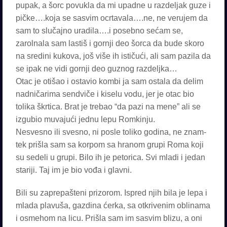
pupak, a šorc povukla da mi upadne u razdeljak guze i
pičke….koja se sasvim ocrtavala….ne, ne verujem da
sam to slučajno uradila….i posebno sećam se,
zarolnala sam lastiš i gornji deo šorca da bude skoro
na sredini kukova, još više ih ističući, ali sam pazila da
se ipak ne vidi gornji deo guznog razdeljka…
Otac je otišao i ostavio kombi ja sam ostala da delim
nadničarima sendviče i kiselu vodu, jer je otac bio
tolika škrtica. Brat je trebao “da pazi na mene” ali se
izgubio muvajući jednu lepu Romkinju.
Nesvesno ili svesno, ni posle toliko godina, ne znam-
tek prišla sam sa korpom sa hranom grupi Roma koji
su sedeli u grupi. Bilo ih je petorica. Svi mladi i jedan
stariji. Taj im je bio vođa i glavni.
Bili su zaprepašteni prizorom. Ispred njih bila je lepa i
mlada plavuša, gazdina ćerka, sa otkrivenim oblinama
i osmehom na licu. Prišla sam im sasvim blizu, a oni