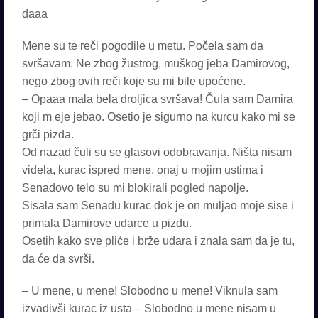
daaa
Mene su te reči pogodile u metu. Počela sam da
svršavam. Ne zbog žustrog, muškog jeba Damirovog,
nego zbog ovih reči koje su mi bile upoćene.
– Opaaa mala bela droljica svršava! Čula sam Damira
koji m eje jebao. Osetio je sigurno na kurcu kako mi se
grči pizda.
Od nazad čuli su se glasovi odobravanja. Ništa nisam
videla, kurac ispred mene, onaj u mojim ustima i
Senadovo telo su mi blokirali pogled napolje.
Sisala sam Senadu kurac dok je on muljao moje sise i
primala Damirove udarce u pizdu.
Osetih kako sve pliće i brže udara i znala sam da je tu,
da će da svrši.
– U mene, u mene! Slobodno u mene! Viknula sam
izvadivši kurac iz usta – Slobodno u mene nisam u