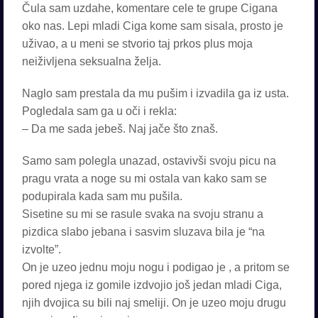
Čula sam uzdahe, komentare cele te grupe Cigana
oko nas. Lepi mladi Ciga kome sam sisala, prosto je
uživao, a u meni se stvorio taj prkos plus moja
neiživljena seksualna želja.
Naglo sam prestala da mu pušim i izvadila ga iz usta.
Pogledala sam ga u oči i rekla:
– Da me sada jebeš. Naj jače što znaš.
Samo sam polegla unazad, ostavivši svoju picu na
pragu vrata a noge su mi ostala van kako sam se
podupirala kada sam mu pušila.
Sisetine su mi se rasule svaka na svoju stranu a
pizdica slabo jebana i sasvim sluzava bila je “na
izvolte”.
On je uzeo jednu moju nogu i podigao je , a pritom se
pored njega iz gomile izdvojio još jedan mladi Ciga,
njih dvojica su bili naj smeliji. On je uzeo moju drugu