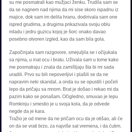
su me posmatrali kao mužjaci ženku. Trudila sam se
da se nagnem nad njima da mi sise skoro ispadnu iz
majice, dok sam im delila hranu, dodirivala sam one
ispred grudima, a drugima prikazivala svoju oblu
mladu i jedru guzicu kojoj je šorc onako davao
posebno otvoren izgled, kao da sam bila gola.
Započinjala sam razgovore, smejuljila se i očijukala
sa njima, u inat ocu i bratu. Uživala sam u tome kako
me posmatraju i znala da zamišljaju šta bi mi sada
uradili. Prvo su bili nepoverljivi i plašili se da ne
napravim neki skandal, a onda su se opustili i počeli
lepo da pričaju sa mnom. Brat je došao i rekao mi da
pazim kako se ponašam. Očigledno, smuvao je lepu
Romkinju i smestio je u svoja kola, da je odvede
negde da je kara.
Tražio je od mene da ne pričam ocu da je otišao, ali će
on da se vrati brzo, za najviše sat vremena, i da ćutim.