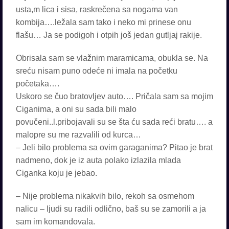
usta,m lica i sisa, raskrečena sa nogama van
kombija….ležala sam tako i neko mi prinese onu
flašu… Ja se podigoh i otpih još jedan gutljaj rakije.
Obrisala sam se vlažnim maramicama, obukla se. Na
sreću nisam puno odeće ni imala na početku
početaka….
Uskoro se čuo bratovljev auto…. Pričala sam sa mojim
Ciganima, a oni su sada bili malo
povučeni..l.pribojavali su se šta ću sada reći bratu…. a
malopre su me razvalili od kurca…
– Jeli bilo problema sa ovim garaganima? Pitao je brat
nadmeno, dok je iz auta polako izlazila mlada
Ciganka koju je jebao.
– Nije problema nikakvih bilo, rekoh sa osmehom
nalicu – ljudi su radili odlično, baš su se zamorili a ja
sam im komandovala.