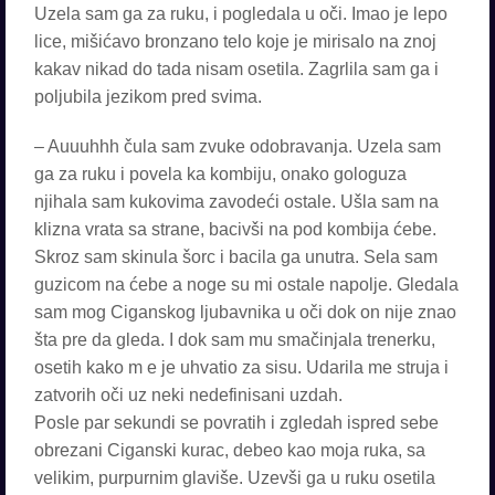
Uzela sam ga za ruku, i pogledala u oči. Imao je lepo
lice, mišićavo bronzano telo koje je mirisalo na znoj
kakav nikad do tada nisam osetila. Zagrlila sam ga i
poljubila jezikom pred svima.
– Auuuhhh čula sam zvuke odobravanja. Uzela sam
ga za ruku i povela ka kombiju, onako gologuza
njihala sam kukovima zavodeći ostale. Ušla sam na
klizna vrata sa strane, bacivši na pod kombija ćebe.
Skroz sam skinula šorc i bacila ga unutra. Sela sam
guzicom na ćebe a noge su mi ostale napolje. Gledala
sam mog Ciganskog ljubavnika u oči dok on nije znao
šta pre da gleda. I dok sam mu smačinjala trenerku,
osetih kako m e je uhvatio za sisu. Udarila me struja i
zatvorih oči uz neki nedefinisani uzdah.
Posle par sekundi se povratih i zgledah ispred sebe
obrezani Ciganski kurac, debeo kao moja ruka, sa
velikim, purpurnim glaviše. Uzevši ga u ruku osetila