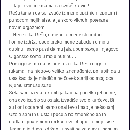
– Tajo, evo po sisama da svršiš kurvici!
Rešu taman da se izvuče iz mene opčinjen lepotom i
punoćom mojih sisa, a ja skoro viknuh, poterana
novim orgazmom:
– Neee čika Rešo, u mene, u mene slobodno!
I on ne izdrža, pade preko mene zaboden u moju
dubinu i samo pusti da mu jaja upumpavaju i njegovo
Cigansko seme u moju nutrinu…
Pomogoše mu da ustane a ja čika Rešu obgrlih
rukama i na njegovo veliko iznenađenje, poljubih ga u
usta kao da je mladić a ne čovek stariji od mog oca.
Njemu krenuše suze
Sela sam na vrata kombija kao na početku jebačine, I
ona dvojica što su ostala izvadiše svoje kurčeve. Bili
su i oni obdareni, samo onaj levo imao je nešto tanji.
Uzela sam ih u usta i počela naizmenično da ih
dudlam, povremeno im kurčeve trljajući o moje sise.
Jedan nije dugo izdržao i uhvati be za glavu i sasu mi