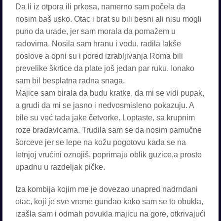
Da li iz otpora ili prkosa, namerno sam počela da
nosim baš usko. Otac i brat su bili besni ali nisu mogli
puno da urade, jer sam morala da pomažem u
radovima. Nosila sam hranu i vodu, radila lakše
poslove a opni su i pored izrabljivanja Roma bili
prevelike škrtice da plate još jedan par ruku. Ionako
sam bil besplatna radna snaga.
Majice sam birala da budu kratke, da mi se vidi pupak,
a grudi da mi se jasno i nedvosmisleno pokazuju. A
bile su već tada jake četvorke. Loptaste, sa krupnim
roze bradavicama. Trudila sam se da nosim pamučne
šorceve jer se lepe na kožu pogotovu kada se na
letnjoj vrućini oznojiš, poprimaju oblik guzice,a prosto
upadnu u razdeljak pičke.
Iza kombija kojim me je dovezao unapred nadrndani
otac, koji je sve vreme gunđao kako sam se to obukla,
izašla sam i odmah povukla majicu na gore, otkrivajući