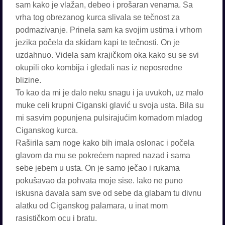
sam kako je vlažan, debeo i prošaran venama. Sa
vrha tog obrezanog kurca slivala se tečnost za
podmazivanje. Prinela sam ka svojim ustima i vrhom
jezika počela da skidam kapi te tečnosti. On je
uzdahnuo. Videla sam krajičkom oka kako su se svi
okupili oko kombija i gledali nas iz neposredne
blizine.
To kao da mi je dalo neku snagu i ja uvukoh, uz malo
muke celi krupni Ciganski glavić u svoja usta. Bila su
mi sasvim popunjena pulsirajućim komadom mladog
Ciganskog kurca.
Raširila sam noge kako bih imala oslonac i počela
glavom da mu se pokrećem napred nazad i sama
sebe jebem u usta. On je samo ječao i rukama
pokušavao da pohvata moje sise. Iako ne puno
iskusna davala sam sve od sebe da glabam tu divnu
alatku od Ciganskog palamara, u inat mom
rasističkom ocu i bratu.