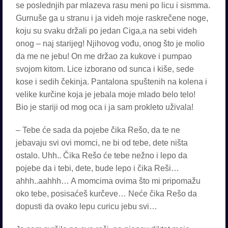
se poslednjih par mlazeva rasu meni po licu i sismma.
Gurnuše ga u stranu i ja videh moje raskrečene noge,
koju su svaku držali po jedan Ciga,a na sebi videh
onog – naj starijeg! Njihovog vođu, onog što je molio
da me ne jebu! On me držao za kukove i pumpao
svojom kitom. Lice izborano od sunca i kiše, sede
kose i sedih čekinja. Pantalona spuštenih na kolena i
velike kurčine koja je jebala moje mlado belo telo!
Bio je stariji od mog oca i ja sam prokleto uživala!
– Tebe će sada da pojebe čika Rešo, da te ne
jebavaju svi ovi momci, ne bi od tebe, dete ništa
ostalo. Uhh.. Čika Rešo će tebe nežno i lepo da
pojebe da i tebi, dete, bude lepo i čika Reši…
ahhh..aahhh… A momcima ovima što mi pripomažu
oko tebe, posisaćeš kurčeve… Neće čika Rešo da
dopusti da ovako lepu curicu jebu svi…