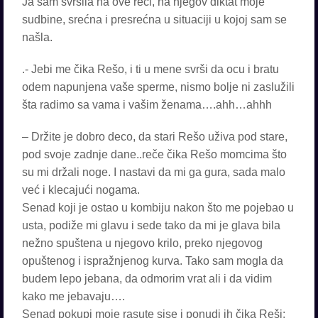
Ja sam svršila na ove reči, na njegov diktat moje
sudbine, srećna i presrećna u situaciji u kojoj sam se
našla.
.- Jebi me čika Rešo, i ti u mene svrši da ocu i bratu
odem napunjena vaše sperme, nismo bolje ni zaslužili
šta radimo sa vama i vašim ženama….ahh…ahhh
– Držite je dobro deco, da stari Rešo uživa pod stare,
pod svoje zadnje dane..reče čika Rešo momcima što
su mi držali noge. I nastavi da mi ga gura, sada malo
već i klecajući nogama.
Senad koji je ostao u kombiju nakon što me pojebao u
usta, podiže mi glavu i sede tako da mi je glava bila
nežno spuštena u njegovo krilo, preko njegovog
opuštenog i ispražnjenog kurva. Tako sam mogla da
budem lepo jebana, da odmorim vrat ali i da vidim
kako me jebavaju….
Senad pokupi moje rasute sise i ponudi ih čika Reši: