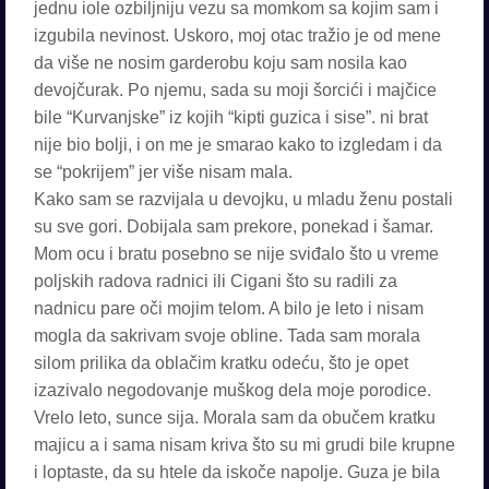
jednu iole ozbiljniju vezu sa momkom sa kojim sam i
izgubila nevinost. Uskoro, moj otac tražio je od mene
da više ne nosim garderobu koju sam nosila kao
devojčurak. Po njemu, sada su moji šorcići i majčice
bile “Kurvanjske” iz kojih “kipti guzica i sise”. ni brat
nije bio bolji, i on me je smarao kako to izgledam i da
se “pokrijem” jer više nisam mala.
Kako sam se razvijala u devojku, u mladu ženu postali
su sve gori. Dobijala sam prekore, ponekad i šamar.
Mom ocu i bratu posebno se nije sviđalo što u vreme
poljskih radova radnici ili Cigani što su radili za
nadnicu pare oči mojim telom. A bilo je leto i nisam
mogla da sakrivam svoje obline. Tada sam morala
silom prilika da oblačim kratku odeću, što je opet
izazivalo negodovanje muškog dela moje porodice.
Vrelo leto, sunce sija. Morala sam da obučem kratku
majicu a i sama nisam kriva što su mi grudi bile krupne
i loptaste, da su htele da iskoče napolje. Guza je bila