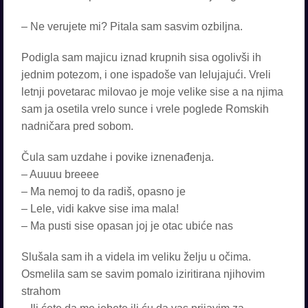
– Ne verujete mi? Pitala sam sasvim ozbiljna.
Podigla sam majicu iznad krupnih sisa ogolivši ih
jednim potezom, i one ispadoše van lelujajući. Vreli
letnji povetarac milovao je moje velike sise a na njima
sam ja osetila vrelo sunce i vrele poglede Romskih
nadničara pred sobom.
Čula sam uzdahe i povike iznenađenja.
– Auuuu breeee
– Ma nemoj to da radiš, opasno je
– Lele, vidi kakve sise ima mala!
– Ma pusti sise opasan joj je otac ubiće nas
Slušala sam ih a videla im veliku želju u očima.
Osmelila sam se savim pomalo iziritirana njihovim
strahom