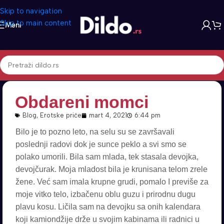
Skip to navigation
Skip to main content
Meni
Obdareni momci
Blog
,
Erotske priče
mart 4, 2021
6:44 pm
Bilo je to pozno leto, na selu su se završavali
poslednji radovi dok je sunce peklo a svi smo se
polako umorili. Bila sam mlada, tek stasala devojka,
devojčurak. Moja mladost bila je krunisana telom zrele
žene. Već sam imala krupne grudi, pomalo I previše za
moje vitko telo, izbačenu oblu guzu i prirodnu dugu
plavu kosu. Ličila sam na devojku sa onih kalendara
koji kamiondžije drže u svojim kabinama ili radnici u