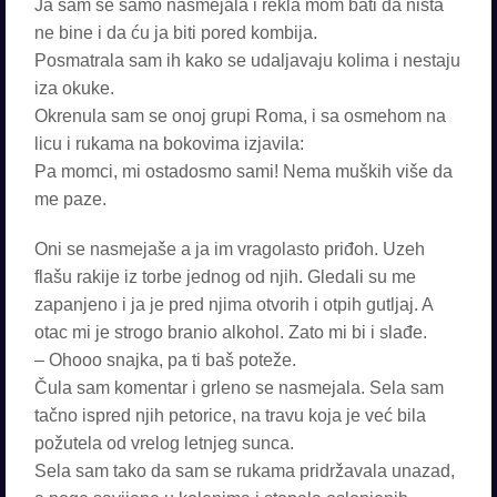
Ja sam se samo nasmejala i rekla mom bati da ništa
ne bine i da ću ja biti pored kombija.
Posmatrala sam ih kako se udaljavaju kolima i nestaju
iza okuke.
Okrenula sam se onoj grupi Roma, i sa osmehom na
licu i rukama na bokovima izjavila:
Pa momci, mi ostadosmo sami! Nema muških više da
me paze.
Oni se nasmejaše a ja im vragolasto priđoh. Uzeh
flašu rakije iz torbe jednog od njih. Gledali su me
zapanjeno i ja je pred njima otvorih i otpih gutljaj. A
otac mi je strogo branio alkohol. Zato mi bi i slađe.
– Ohooo snajka, pa ti baš poteže.
Čula sam komentar i grleno se nasmejala. Sela sam
tačno ispred njih petorice, na travu koja je već bila
požutela od vrelog letnjeg sunca.
Sela sam tako da sam se rukama pridržavala unazad,