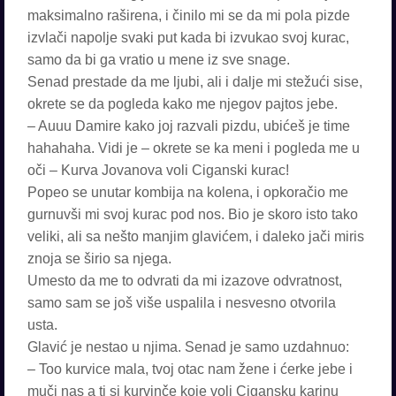
maksimalno raširena, i činilo mi se da mi pola pizde
izvlači napolje svaki put kada bi izvukao svoj kurac,
samo da bi ga vratio u mene iz sve snage.
Senad prestade da me ljubi, ali i dalje mi stežući sise,
okrete se da pogleda kako me njegov pajtos jebe.
– Auuu Damire kako joj razvali pizdu, ubićeš je time
hahahaha. Vidi je – okrete se ka meni i pogleda me u
oči – Kurva Jovanova voli Ciganski kurac!
Popeo se unutar kombija na kolena, i opkoračio me
gurnuvši mi svoj kurac pod nos. Bio je skoro isto tako
veliki, ali sa nešto manjim glavićem, i daleko jači miris
znoja se širio sa njega.
Umesto da me to odvrati da mi izazove odvratnost,
samo sam se još više uspalila i nesvesno otvorila
usta.
Glavić je nestao u njima. Senad je samo uzdahnuo:
– Too kurvice mala, tvoj otac nam žene i ćerke jebe i
muči nas a ti si kurvinče koje voli Cigansku karinu