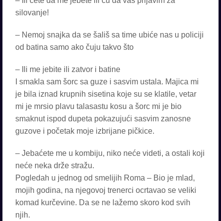
– Ili ćete da me jebete ili ću da vas prijavim za
silovanje!
– Nemoj snajka da se šališ sa time ubiće nas u policiji
od batina samo ako čuju takvo što
– Ili me jebite ili zatvor i batine
I smakla sam šorc sa guze i sasvim ustala. Majica mi
je bila iznad krupnih sisetina koje su se klatile, vetar
mi je mrsio plavu talasastu kosu a šorc mi je bio
smaknut ispod dupeta pokazujući sasvim zanosne
guzove i početak moje izbrijane pičkice.
– Jebaćete me u kombiju, niko neće videti, a ostali koji
neće neka drže stražu.
Pogledah u jednog od smelijih Roma – Bio je mlad,
mojih godina, na njegovoj trenerci ocrtavao se veliki
komad kurčevine. Da se ne lažemo skoro kod svih
njih.