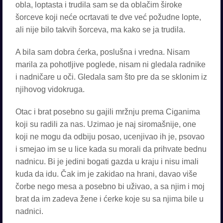
obla, loptasta i trudila sam se da oblačim široke
šorceve koji neće ocrtavati te dve već požudne lopte,
ali nije bilo takvih šorceva, ma kako se ja trudila.
A bila sam dobra ćerka, poslušna i vredna. Nisam
marila za pohotljive poglede, nisam ni gledala radnike
i nadničare u oči. Gledala sam što pre da se sklonim iz
njihovog vidokruga.
Otac i brat posebno su gajili mržnju prema Ciganima
koji su radili za nas. Uzimao je naj siromašnije, one
koji ne mogu da odbiju posao, ucenjivao ih je, psovao
i smejao im se u lice kada su morali da prihvate bednu
nadnicu. Bi je jedini bogati gazda u kraju i nisu imali
kuda da idu. Čak im je zakidao na hrani, davao više
čorbe nego mesa a posebno bi uživao, a sa njim i moj
brat da im zadeva žene i ćerke koje su sa njima bile u
nadnici.