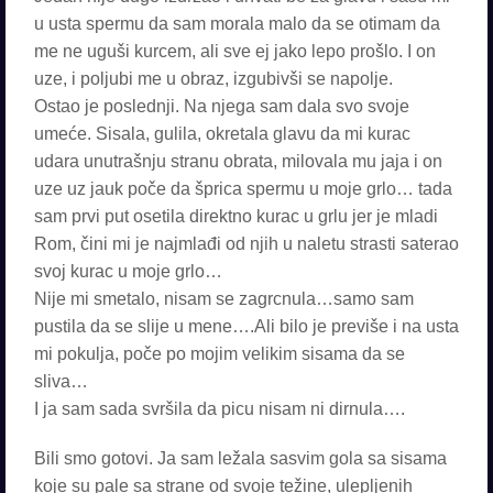
u usta spermu da sam morala malo da se otimam da
me ne uguši kurcem, ali sve ej jako lepo prošlo. I on
uze, i poljubi me u obraz, izgubivši se napolje.
Ostao je poslednji. Na njega sam dala svo svoje
umeće. Sisala, gulila, okretala glavu da mi kurac
udara unutrašnju stranu obrata, milovala mu jaja i on
uze uz jauk poče da šprica spermu u moje grlo… tada
sam prvi put osetila direktno kurac u grlu jer je mladi
Rom, čini mi je najmlađi od njih u naletu strasti saterao
svoj kurac u moje grlo…
Nije mi smetalo, nisam se zagrcnula…samo sam
pustila da se slije u mene….Ali bilo je previše i na usta
mi pokulja, poče po mojim velikim sisama da se
sliva…
I ja sam sada svršila da picu nisam ni dirnula….
Bili smo gotovi. Ja sam ležala sasvim gola sa sisama
koje su pale sa strane od svoje težine, ulepljenih