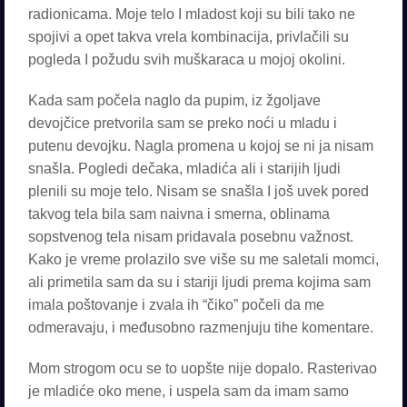
radionicama. Moje telo I mladost koji su bili tako ne
spojivi a opet takva vrela kombinacija, privlačili su
pogleda I požudu svih muškaraca u mojoj okolini.
Kada sam počela naglo da pupim, iz žgoljave
devojčice pretvorila sam se preko noći u mladu i
putenu devojku. Nagla promena u kojoj se ni ja nisam
snašla. Pogledi dečaka, mladića ali i starijih ljudi
plenili su moje telo. Nisam se snašla I još uvek pored
takvog tela bila sam naivna i smerna, oblinama
sopstvenog tela nisam pridavala posebnu važnost.
Kako je vreme prolazilo sve više su me saletali momci,
ali primetila sam da su i stariji ljudi prema kojima sam
imala poštovanje i zvala ih “čiko” počeli da me
odmeravaju, i međusobno razmenjuju tihe komentare.
Mom strogom ocu se to uopšte nije dopalo. Rasterivao
je mladiće oko mene, i uspela sam da imam samo