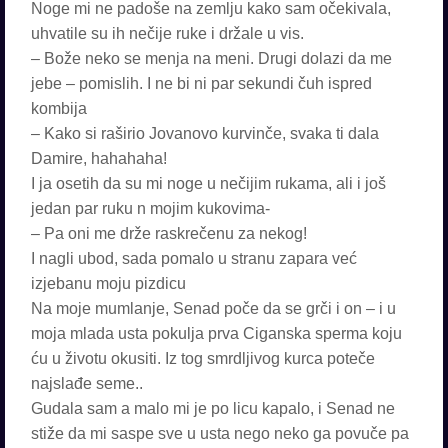
Noge mi ne padoše na zemlju kako sam očekivala,
uhvatile su ih nečije ruke i držale u vis.
– Bože neko se menja na meni. Drugi dolazi da me
jebe – pomislih. I ne bi ni par sekundi čuh ispred
kombija
– Kako si raširio Jovanovo kurvinče, svaka ti dala
Damire, hahahaha!
I ja osetih da su mi noge u nečijim rukama, ali i još
jedan par ruku n mojim kukovima-
– Pa oni me drže raskrečenu za nekog!
I nagli ubod, sada pomalo u stranu zapara već
izjebanu moju pizdicu
Na moje mumlanje, Senad poče da se grči i on – i u
moja mlada usta pokulja prva Ciganska sperma koju
ću u životu okusiti. Iz tog smrdljivog kurca poteče
najslađe seme..
Gudala sam a malo mi je po licu kapalo, i Senad ne
stiže da mi saspe sve u usta nego neko ga povuče pa