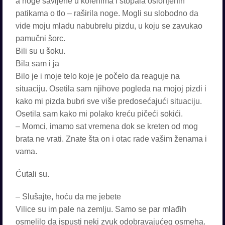
a noge savijene u kolenima i stopala oslonjenih
patikama o tlo – raširila noge. Mogli su slobodno da
vide moju mladu nabubrelu pizdu, u koju se zavukao
pamučni šorc.
Bili su u šoku.
Bila sam i ja
Bilo je i moje telo koje je počelo da reaguje na
situaciju. Osetila sam njihove pogleda na mojoj pizdi i
kako mi pizda bubri sve više predosećajući situaciju.
Osetila sam kako mi polako kreću pičeći sokići.
– Momci, imamo sat vremena dok se kreten od mog
brata ne vrati. Znate šta on i otac rade vašim ženama i
vama.
Ćutali su.
– Slušajte, hoću da me jebete
Vilice su im pale na zemlju. Samo se par mlađih
osmelilo da ispusti neki zvuk odobravajućeg osmeha.