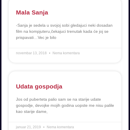
Mala Sanja
-Sanja je sedela u svojoj sobi gledajuci neki dosadan
film na kompjuteru,čekajuci trenutak kada će joj se
prispavati…Vec je bilo
novembar 13, 2018
Nema komentara
Udata gospodja
Jos od puberteta palio sam se na starije udate
gospodje, devojke mojih godina uopste me nisu palile
kao starije dame,
januar 21, 2019
Nema komentara