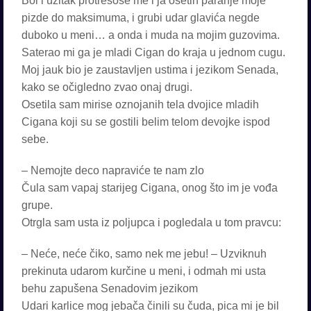
Bol i užitak protresoše me i ja osetih paranje moje
pizde do maksimuma, i grubi udar glavića negde
duboko u meni… a onda i muda na mojim guzovima.
Saterao mi ga je mladi Cigan do kraja u jednom cugu.
Moj jauk bio je zaustavljen ustima i jezikom Senada,
kako se očigledno zvao onaj drugi.
Osetila sam mirise oznojanih tela dvojice mladih
Cigana koji su se gostili belim telom devojke ispod
sebe.
– Nemojte deco napraviće te nam zlo
Čula sam vapaj starijeg Cigana, onog što im je vođa
grupe.
Otrgla sam usta iz poljupca i pogledala u tom pravcu:
– Neće, neće čiko, samo nek me jebu! – Uzviknuh
prekinuta udarom kurčine u meni, i odmah mi usta
behu zapušena Senadovim jezikom
Udari karlice mog jebača činili su čuda, pica mi je bil