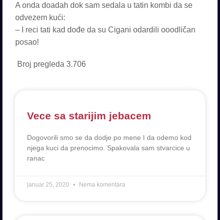
A onda doadah dok sam sedala u tatin kombi da se
odvezem kući:
– I reci tati kad dođe da su Cigani odardili ooodličan
posao!
Broj pregleda
3.706
Vece sa starijim jebacem
Dogovorili smo se da dodje po mene I da odemo kod
njega kuci da prenocimo. Spakovala sam stvarcice u
ranac
januar 25, 2020
Nema komentara