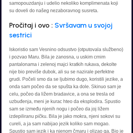
samopouzdanju i udelio nekoliko komplimenata koji
su doveli do našeg nezaboravnog susreta.
Pročitaj i ovo :
Svršavam u svojoj
sestrici
Iskoristio sam Vesnino odsustvo (otputovala službeno)
i pozvao Maru. Bila je zanosna, u uskim crnim
pantalonama i zelenoj majci kratkih rukava, dekolte
nije bio previše dubok, ali su se nazirale perfektne
grudi. Počeli smo da se ljubimo dugo, koristili jezike, a
onda sam počeo da se spušta ka dole. Skinuo sam je
celu, počeo da ližem bradavice, a ona se tresla od
uzbuđenja, meni je kurac hteo da eksplodira. Spustio
sam se između njenih nogu i počeo da joj ližem
izdepiliranu pičku. Bila je jako mokra, njeni sokovi su
cureli, a ja sam nabijao jezik koliko sam mogao.
Spustio sam jezik i ka njenom čmaru i olizao ga. Bio je