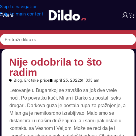
Skip to navigation
Skip to main content
Meni
Nije odobrila to što
radim
Blog
,
Erotske priče
april 25, 2022
10:13 am
Letovanje u Bugarskoj se završilo sa još dve vrele
noći. Po povratku kući, Milan i Darko su postali seks
drugari. Darkova guza je postala rupa za pražnjenje, a
Milan ga je nemilosrdno izrabljivao. Malo smo se
distancirali u našim druženjima, ali sam ipak ostao u
kontaktu sa Vesnom i Veljom. Može se reći da je i
između nas stvoren neki patološki odnos. Obzirom da