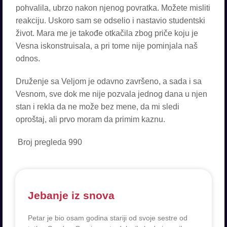
pohvalila, ubrzo nakon njenog povratka. Možete misliti
reakciju. Uskoro sam se odselio i nastavio studentski
život. Mara me je takođe otkačila zbog priče koju je
Vesna iskonstruisala, a pri tome nije pominjala naš
odnos.
Druženje sa Veljom je odavno završeno, a sada i sa
Vesnom, sve dok me nije pozvala jednog dana u njen
stan i rekla da ne može bez mene, da mi sledi
oproštaj, ali prvo moram da primim kaznu.
Broj pregleda
990
Jebanje iz snova
Petar je bio osam godina stariji od svoje sestre od