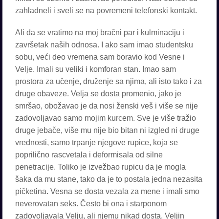
zahladneli i sveli se na povremeni telefonski kontakt.
Ali da se vratimo na moj bračni par i kulminaciju i
završetak naših odnosa. I ako sam imao studentsku
sobu, veći deo vremena sam boravio kod Vesne i
Velje. Imali su veliki i komforan stan. Imao sam
prostora za učenje, druženje sa njima, ali isto tako i za
druge obaveze. Velja se dosta promenio, jako je
smršao, obožavao je da nosi ženski veš i više se nije
zadovoljavao samo mojim kurcem. Sve je više tražio
druge jebače, više mu nije bio bitan ni izgled ni druge
vrednosti, samo trpanje njegove rupice, koja se
poprilično rascvetala i deformisala od silne
penetracije. Toliko je izvežbao rupicu da je mogla
šaka da mu stane, tako da je to postala jedna nezasita
pičketina. Vesna se dosta vezala za mene i imali smo
neverovatan seks. Često bi ona i starponom
zadovoljavala Velju, ali njemu nikad dosta. Veljin