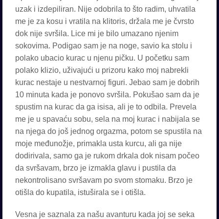
uzak i izdepiliran. Nije odobrila to što radim, uhvatila
me je za kosu i vratila na klitoris, držala me je čvrsto
dok nije svršila. Lice mi je bilo umazano njenim
sokovima. Podigao sam je na noge, savio ka stolu i
polako ubacio kurac u njenu pičku. U početku sam
polako klizio, uživajući u prizoru kako moj nabrekli
kurac nestaje u nestvarnoj figuri. Jebao sam je dobrih
10 minuta kada je ponovo svršila. Pokušao sam da je
spustim na kurac da ga isisa, ali je to odbila. Prevela
me je u spavaću sobu, sela na moj kurac i nabijala se
na njega do još jednog orgazma, potom se spustila na
moje međunožje, primakla usta kurcu, ali ga nije
dodirivala, samo ga je rukom drkala dok nisam počeo
da svršavam, brzo je izmakla glavu i pustila da
nekontrolisano svršavam po svom stomaku. Brzo je
otišla do kupatila, istuširala se i otišla.
Vesna je saznala za našu avanturu kada joj se seka