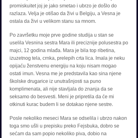
promiskuitet joj je jako smetao i ubrzo je došlo do
razlaza. Velja je otišao da živi u Belgiju, a Vesna je
ostala da živi u velikom stanu sa mnom.
Po završetku moje prve godine studija u stan se
uselila Vesnina sestra Mara ili preciznije polusestra po
majci, 12 godina mlađa. Mara je bila top ribetina,
izuzetnog tela, crnka, prelepih crta lica. Imala je neku
opijaću ženstvenu energiju na koju nisam mogao
ostati imun. Vesna me je predstavila kao sina njene
školske drugarice iz unutrašnjosti sa puno
komplimenata, ali nije stavljala do znanja da se
seksamo do besvesti. Meni je pripretila da će mi
otkinuti kurac budem li se dotakao njene sestre.
Posle nekoliko meseci Mara se odselila i ubrzo nakon
toga smo ušli u prepisku preko Fejsbuka, dobro se
sećam da sam popio nekoliko piva, dobio na