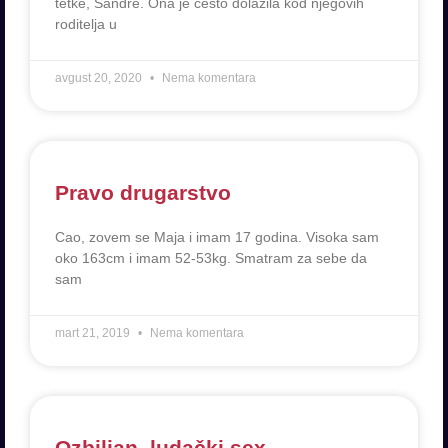
tetke, Sandre. Ona je cesto dolazila kod njegovih
roditelja u
avgust 20, 2020
Nema komentara
Pravo drugarstvo
Cao, zovem se Maja i imam 17 godina. Visoka sam
oko 163cm i imam 52-53kg. Smatram za sebe da
sam
mart 21, 2019
Nema komentara
Ozbiljan, ludački sex