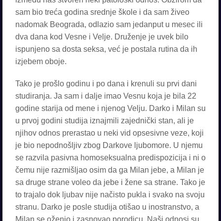
sam bio treća godina srednje škole i da sam živeo
nadomak Beograda, odlazio sam jedanput u mesec ili
dva dana kod Vesne i Velje. Druženje je uvek bilo
ispunjeno sa dosta seksa, već je postala rutina da ih
izjebem oboje.
Tako je prošlo godinu i po dana i krenuli su prvi dani
studiranja. Ja sam i dalje imao Vesnu koja je bila 22
godine starija od mene i njenog Velju. Darko i Milan su
u prvoj godini studija iznajmili zajednički stan, ali je
njihov odnos prerastao u neki vid opsesivne veze, koji
je bio nepodnošljiv zbog Darkove ljubomore. U njemu
se razvila pasivna homoseksualna predispozicija i ni o
čemu nije razmišljao osim da ga Milan jebe, a Milan je
sa druge strane voleo da jebe i žene sa strane. Tako je
to trajalo dok ljubav nije načisto pukla i svako na svoju
stranu. Darko je posle studija otišao u inostranstvo, a
Milan se oženio i zasnovao porodicu. Naši odnosi su