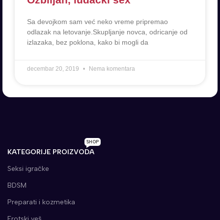
Sa devojkom sam već neko vreme pripremao
odlazak na letovanje.Skupljanje novca, odricanje od
izlazaka, bez poklona, kako bi mogli da
decembar 20, 2019
Nema komentara
SHOP
KATEGORIJE PROIZVODA
Seksi igračke
BDSM
Preparati i kozmetika
Erotski veš