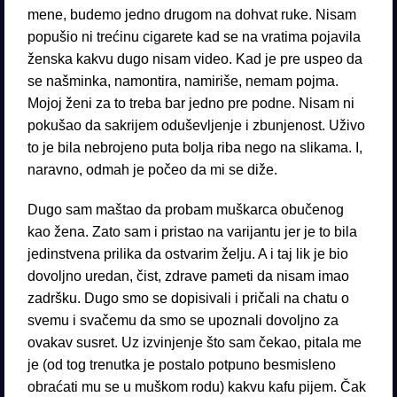
mene, budemo jedno drugom na dohvat ruke. Nisam
popušio ni trećinu cigarete kad se na vratima pojavila
ženska kakvu dugo nisam video. Kad je pre uspeo da
se našminka, namontira, namiriše, nemam pojma.
Mojoj ženi za to treba bar jedno pre podne. Nisam ni
pokušao da sakrijem oduševljenje i zbunjenost. Uživo
to je bila nebrojeno puta bolja riba nego na slikama. I,
naravno, odmah je počeo da mi se diže.
Dugo sam maštao da probam muškarca obučenog
kao žena. Zato sam i pristao na varijantu jer je to bila
jedinstvena prilika da ostvarim želju. A i taj lik je bio
dovoljno uredan, čist, zdrave pameti da nisam imao
zadršku. Dugo smo se dopisivali i pričali na chatu o
svemu i svačemu da smo se upoznali dovoljno za
ovakav susret. Uz izvinjenje što sam čekao, pitala me
je (od tog trenutka je postalo potpuno besmisleno
obraćati mu se u muškom rodu) kakvu kafu pijem. Čak