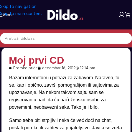
Skip to navigation
Skip to main content
Meni
Moj prvi CD
Erotske priče
decembar 16, 2019
12:14 pm
Bazam internetom u potrazi za zabavom. Naravno, to
se, kao i obično, završi pornografijom ili sajtovima za
upoznavanje. Na nekom takvom sajtu sam se
registrovao u nadi da ću naći žensku osobu za
povremeni, neobavezni seks. Tako je i bilo.
Samo treba biti strpljiv i neka će već doći na chat,
poslati poruku ili zahtev za prijateljstvo. Javila se zrela