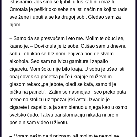
istuširamo. Još smo se ljubili u tuš kabini i mazili.
Omotala je peškir oko sebe na isti način na koji to rade
sve žene i uputila se ka drugoj sobi. Gledao sam za
njom.
– Samo da se presvučem i eto me. Molim te obuci se,
kasno je. – Doviknula je iz sobe. Otišao sam u dnevnu
sobu i obukao se brzinom lenjivca pod dejstvom
alkohola. Seo sam na ivicu garniture i zapalio
cigaretu. Mom šoku nije bilo kraja. U sobu je ušao isti
onaj čovek sa početka priče i krajnje muževnim
glasom rekao: „pa jebote, oladi se kafa, samo ti je
pička na pameti“. Zatim se nasmejao i seo preko puta
mene na stolicu uz trpezarijski astal. Izvadio je
cigarete i zapalio, a ja sam blenuo u njega kao u osmo
svetsko čudo. Takvu transformaciju nikada ni pre ni
posle nisam video u životu.
– Moram nešto da ti priznam, ali molim te nemoj se