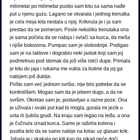
milimetar po milimetar pustio sam kitu sa sama nađe
put u njenu guzu. Lagano se otvarala i jednog trenutka
je cela moja kita nestala u njoj. Kriknula je i ja sam
prestao da se pomeram. Posle nekoliko trenutaka ona
je sama počela da se nabija i svlači sa kurca, da meša
i njiše bokovima. Pumpao sam je slobodnije. Pridigao
sam je na laktove i dograbio neki jastuk koji sam joj
podmetnuo pod stomak da još više istrći dupe. Primala
je kitu do jaja i rukama me vukla za butine da joj ga
nabijem još dublje.
Pošto sam već jednom svršio, nije bilo potrebe da se
kontrolišem. Mogao sam da je jebem dugo, a da ne
svršim. Okretao sam je, postavljao u razne poze. Ona
je uživala i svaki put kad bi mogla, gurala mi jezik u
usta ili ljubila grudi. Na kraju sam legao na leđa, a ona
je čučnula iznad kurca. Samo je raširila kolena i
pustila telo da se samo nabije na kolac uz glasan krik.
Jahala je i skakala po kiti kao da nikad neće doći