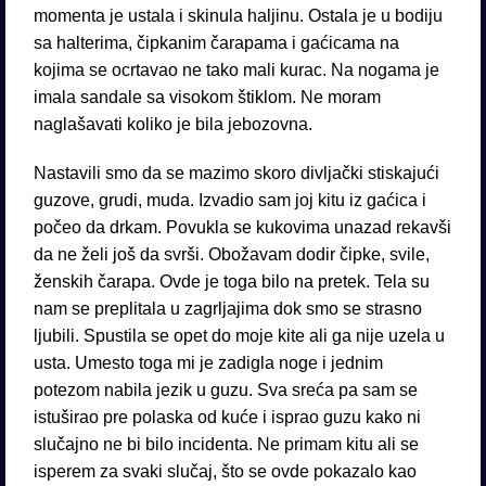
momenta je ustala i skinula haljinu. Ostala je u bodiju
sa halterima, čipkanim čarapama i gaćicama na
kojima se ocrtavao ne tako mali kurac. Na nogama je
imala sandale sa visokom štiklom. Ne moram
naglašavati koliko je bila jebozovna.
Nastavili smo da se mazimo skoro divljački stiskajući
guzove, grudi, muda. Izvadio sam joj kitu iz gaćica i
počeo da drkam. Povukla se kukovima unazad rekavši
da ne želi još da svrši. Obožavam dodir čipke, svile,
ženskih čarapa. Ovde je toga bilo na pretek. Tela su
nam se preplitala u zagrljajima dok smo se strasno
ljubili. Spustila se opet do moje kite ali ga nije uzela u
usta. Umesto toga mi je zadigla noge i jednim
potezom nabila jezik u guzu. Sva sreća pa sam se
istuširao pre polaska od kuće i isprao guzu kako ni
slučajno ne bi bilo incidenta. Ne primam kitu ali se
isperem za svaki slučaj, što se ovde pokazalo kao