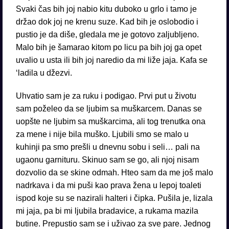
Svaki čas bih joj nabio kitu duboko u grlo i tamo je
držao dok joj ne krenu suze. Kad bih je oslobodio i
pustio je da diše, gledala me je gotovo zaljubljeno.
Malo bih je šamarao kitom po licu pa bih joj ga opet
uvalio u usta ili bih joj naredio da mi liže jaja. Kafa se
‘ladila u džezvi.
Uhvatio sam je za ruku i podigao. Prvi put u životu
sam poželeo da se ljubim sa muškarcem. Danas se
uopšte ne ljubim sa muškarcima, ali tog trenutka ona
za mene i nije bila muško. Ljubili smo se malo u
kuhinji pa smo prešli u dnevnu sobu i seli… pali na
ugaonu garnituru. Skinuo sam se go, ali njoj nisam
dozvolio da se skine odmah. Hteo sam da me još malo
nadrkava i da mi puši kao prava žena u lepoj toaleti
ispod koje su se nazirali halteri i čipka. Pušila je, lizala
mi jaja, pa bi mi ljubila bradavice, a rukama mazila
butine. Prepustio sam se i uživao za sve pare. Jednog