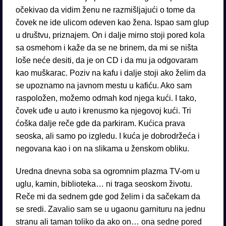
očekivao da vidim ženu ne razmišljajući o tome da
čovek ne ide ulicom odeven kao žena. Ispao sam glup
u društvu, priznajem. On i dalje mirno stoji pored kola
sa osmehom i kaže da se ne brinem, da mi se ništa
loše neće desiti, da je on CD i da mu ja odgovaram
kao muškarac. Poziv na kafu i dalje stoji ako želim da
se upoznamo na javnom mestu u kafiću. Ako sam
raspoložen, možemo odmah kod njega kući. I tako,
čovek uđe u auto i krenusmo ka njegovoj kući. Tri
ćoška dalje reče gde da parkiram. Kućica prava
seoska, ali samo po izgledu. I kuća je dobrodržeća i
negovana kao i on na slikama u ženskom obliku.
Uredna dnevna soba sa ogromnim plazma TV-om u
uglu, kamin, biblioteka… ni traga seoskom životu.
Reče mi da sednem gde god želim i da sačekam da
se sredi. Zavalio sam se u ugaonu garnituru na jednu
stranu ali taman toliko da ako on… ona sedne pored