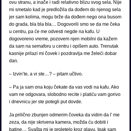
ovu stranu, a inače i radi relativno blizu svog sela. Nije
mi smetalo kad je predložila da dođem do njenog sela
jer sam kolima, mogu brže da dođem nego ona busom
do grada, bla bla bla… Dogovorili smo se da me čeka
u centru, pa će me odvesti negde na kafu. U
dogovoreno vreme, pozovem njen mobilni da kažem
da sam na semaforu u centru i opišem auto. Trenutak
kasnije prilazi mi čovek i pozdravlja me želeći dobar
dan.
– Izvin’te, a vi ste…? – pitam učtivo.
– Pa ja sam ona koju čekate da vas vodi na kafu. Ako
vam ne odgovara, slobodno recite i platiću vam gorivo
i dnevnicu jer ste potegli put dovde.
Ja prilično zbunjen odmerim čoveka da vidim da l’ me
zeza, da nije skrivena kamera, možda ću dobiti i
batine… Svašta mi je proletelo kroz glavu. Ipak sam