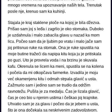
mnogo vremena na upoznavanje naših tela. Trenutak
posle nje, krenuo sam ka kuhinji.
Stajala je kraj staklene ploče na kojoj je bila džezva.
Prišao sam joj s leđa i zagrlio je oko stomaka. Duboko
je uzdahnula i malo zabacila glavu u nazad ka mom
licu. Počeo sam da je ljubim po vratu i malo jače sam
joj pritisnuo ruke na stomak. Ona je ruke spustila na
moje butine tražeći da napipa kitu koja ju je pritiskala
po guzi. Uto je provrela voda i na brzinu je skuvala
kafu. Okrenula se licem ka meni, spustila se na kolena
i počela da mi otkopčava farmerke. Izvadila je moju
već okamenjenu kitu i odmah strpala glavić u usta.
Zažmurio sam i jedino sam se trudio da održim
ravnotežu. Pušila je za medalju. Čas je lizala glavić,
čas je ceo bio u njenim ustima i češkao joj krajnike.
Uhvatio sam je za glavu i počeo da je jebem u usta,
što je ona dočekala sa neskrivenim zadovoljstvom.