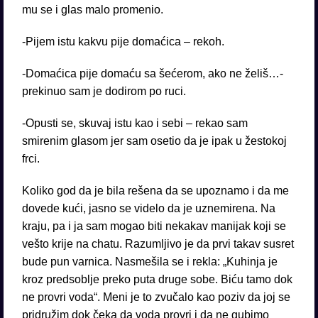
mu se i glas malo promenio.
-Pijem istu kakvu pije domaćica – rekoh.
-Domaćica pije domaću sa šećerom, ako ne želiš…-
prekinuo sam je dodirom po ruci.
-Opusti se, skuvaj istu kao i sebi – rekao sam
smirenim glasom jer sam osetio da je ipak u žestokoj
frci.
Koliko god da je bila rešena da se upoznamo i da me
dovede kući, jasno se videlo da je uznemirena. Na
kraju, pa i ja sam mogao biti nekakav manijak koji se
vešto krije na chatu. Razumljivo je da prvi takav susret
bude pun varnica. Nasmešila se i rekla: „Kuhinja je
kroz predsoblje preko puta druge sobe. Biću tamo dok
ne provri voda“. Meni je to zvučalo kao poziv da joj se
pridružim dok čeka da voda provri i da ne gubimo