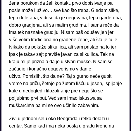
žena porukom da želi kontakt, prvo dopisivanje pa
posle može i uživo… sve kao što treba. Gledam slike,
lepo doterana, vidi se da je negovana, lepa garderoba,
dobro gradjena, ali sa malim grudima. I sama reče da
ima tek naznake grudiju. Nisam baš oduševljen jer
više volim tradicionalno građene žene, ali šta je tu je.
Nikako da pokaže sliku lica, ali sam pristao na to jer
ipak je takav sajt previše javan za sliku lica. Tek na
kraju mi je priznala da je u stvari muško. Nisam se
začudio i konačno dogovorismo viđanje
uživo. Pomislih, što da ne? Taj sigurno neće gubiti
vreme na priču, šetnje po žutom lišću u jesen, ispijanje
kafe u nedogled i filozofiranje pre nego što se
poljubimo prvi put. Već sam imao iskustva sa
muškarcima pa mi se ovo učinilo zabavnim.
Živi u jednom selu oko Beograda i retko dolazi u
centar. Samo kad ima neka posla u gradu krene na