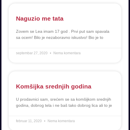
Naguzio me tata
Zovem se Lea imam 17 god . Prvi put sam spavala
sa ocem! Bilo je nezaboravno iskustvo! Bio je to
septembar 27, 2020
Nema komentara
Komšijka srednjih godina
U prodavnici sam, srećem se sa komšijkom srednjih
godina, dobrog tela i ne baš tako dobrog lica ali to je
februar 11, 2020
Nema komentara