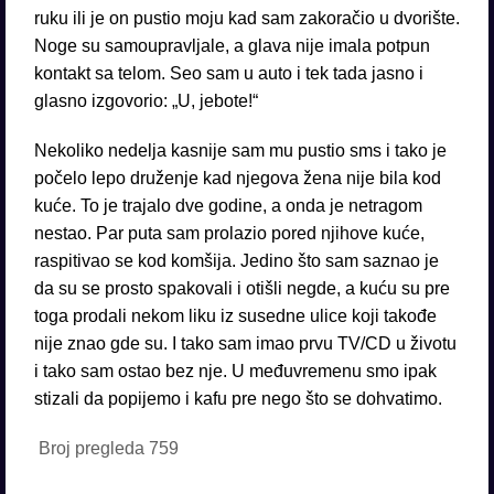
ruku ili je on pustio moju kad sam zakoračio u dvorište.
Noge su samoupravljale, a glava nije imala potpun
kontakt sa telom. Seo sam u auto i tek tada jasno i
glasno izgovorio: „U, jebote!“
Nekoliko nedelja kasnije sam mu pustio sms i tako je
počelo lepo druženje kad njegova žena nije bila kod
kuće. To je trajalo dve godine, a onda je netragom
nestao. Par puta sam prolazio pored njihove kuće,
raspitivao se kod komšija. Jedino što sam saznao je
da su se prosto spakovali i otišli negde, a kuću su pre
toga prodali nekom liku iz susedne ulice koji takođe
nije znao gde su. I tako sam imao prvu TV/CD u životu
i tako sam ostao bez nje. U međuvremenu smo ipak
stizali da popijemo i kafu pre nego što se dohvatimo.
Broj pregleda
759