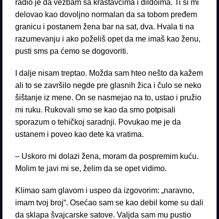
radio je da vežbam sa krastavcima i dildoima. Ti si mi
delovao kao dovoljno normalan da sa tobom pređem
granicu i postanem žena bar na sat, dva. Hvala ti na
razumevanju i ako poželiš opet da me imaš kao ženu,
pusti sms pa ćemo se dogovoriti.
I dalje nisam treptao. Možda sam hteo nešto da kažem
ali to se završilo negde pre glasnih žica i čulo se neko
šištanje iz mene. On se nasmejao na to, ustao i pružio
mi ruku. Rukovali smo se kao da smo potpisali
sporazum o tehičkoj saradnji. Povukao me je da
ustanem i poveo kao dete ka vratima.
– Uskoro mi dolazi žena, moram da pospremim kuću.
Molim te javi mi se, želim da se opet vidimo.
Klimao sam glavom i uspeo da izgovorim: „naravno,
imam tvoj broj“. Osećao sam se kao debil kome su dali
da sklapa švajcarske satove. Valjda sam mu pustio