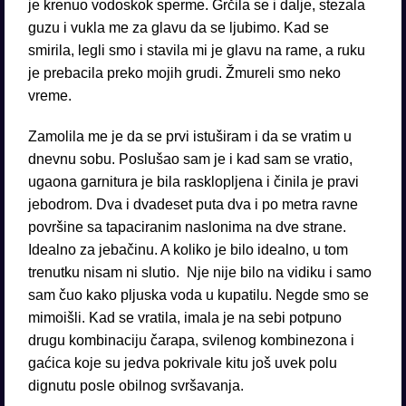
je krenuo vodoskok sperme. Grčila se i dalje, stezala
guzu i vukla me za glavu da se ljubimo. Kad se
smirila, legli smo i stavila mi je glavu na rame, a ruku
je prebacila preko mojih grudi. Žmureli smo neko
vreme.
Zamolila me je da se prvi istuširam i da se vratim u
dnevnu sobu. Poslušao sam je i kad sam se vratio,
ugaona garnitura je bila rasklopljena i činila je pravi
jebodrom. Dva i dvadeset puta dva i po metra ravne
površine sa tapaciranim naslonima na dve strane.
Idealno za jebačinu. A koliko je bilo idealno, u tom
trenutku nisam ni slutio. Nje nije bilo na vidiku i samo
sam čuo kako pljuska voda u kupatilu. Negde smo se
mimoišli. Kad se vratila, imala je na sebi potpuno
drugu kombinaciju čarapa, svilenog kombinezona i
gaćica koje su jedva pokrivale kitu još uvek polu
dignutu posle obilnog svršavanja.