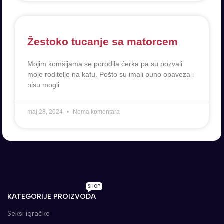
Žestoko tucanje sa matorcem
Mojim komšijama se porodila ćerka pa su pozvali
moje roditelje na kafu. Pošto su imali puno obaveza i
nisu mogli
maj 28, 2024
Nema komentara
SHOP
KATEGORIJE PROIZVODA
Seksi igračke