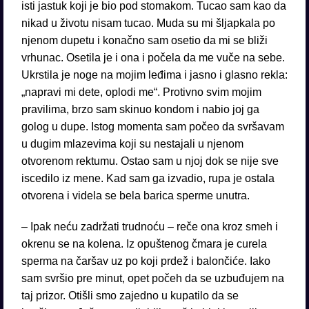
isti jastuk koji je bio pod stomakom. Tucao sam kao da
nikad u životu nisam tucao. Muda su mi šljapkala po
njenom dupetu i konačno sam osetio da mi se bliži
vrhunac. Osetila je i ona i počela da me vuče na sebe.
Ukrstila je noge na mojim leđima i jasno i glasno rekla:
„napravi mi dete, oplodi me“. Protivno svim mojim
pravilima, brzo sam skinuo kondom i nabio joj ga
golog u dupe. Istog momenta sam počeo da svršavam
u dugim mlazevima koji su nestajali u njenom
otvorenom rektumu. Ostao sam u njoj dok se nije sve
iscedilo iz mene. Kad sam ga izvadio, rupa je ostala
otvorena i videla se bela barica sperme unutra.
– Ipak neću zadržati trudnoću – reče ona kroz smeh i
okrenu se na kolena. Iz opuštenog čmara je curela
sperma na čaršav uz po koji prdež i balončiće. Iako
sam svršio pre minut, opet počeh da se uzbuđujem na
taj prizor. Otišli smo zajedno u kupatilo da se