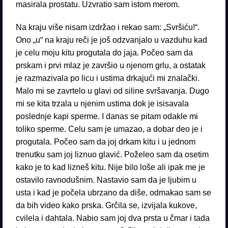
masirala prostatu. Uzvratio sam istom merom.
Na kraju više nisam izdržao i rekao sam: „Svršiću!“.
Ono „u“ na kraju reči je još odzvanjalo u vazduhu kad
je celu moju kitu progutala do jaja. Počeo sam da
prskam i prvi mlaz je završio u njenom grlu, a ostatak
je razmazivala po licu i ustima drkajući mi znalački.
Malo mi se zavrtelo u glavi od siline svršavanja. Dugo
mi se kita trzala u njenim ustima dok je isisavala
poslednje kapi sperme. I danas se pitam odakle mi
toliko sperme. Celu sam je umazao, a dobar deo je i
progutala. Počeo sam da joj drkam kitu i u jednom
trenutku sam joj liznuo glavić. Poželeo sam da osetim
kako je to kad lizneš kitu. Nije bilo loše ali ipak me je
ostavilo ravnodušnim. Nastavio sam da je ljubim u
usta i kad je počela ubrzano da diše, odmakao sam se
da bih video kako prska. Grčila se, izvijala kukove,
cvilela i dahtala. Nabio sam joj dva prsta u čmar i tada