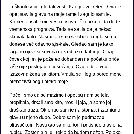
Leškarili smo i gledali vesti. Kao pravi kreteni. Ona je
opet stavila glavu na moje rame i zagrlio sam je.
Komentarisali smo vesti i psovali što nikako da dođe
vremenska prognoza. Tada se setila da je nekad
skuvala kafu. Nasmejali smo se oboje i digla se da
donese već odavno ajs-kafe. Gledao sam je kako
lagano njiše kukovima dok odlazi u kuhinju. Onaj
čovek koji mi je poželeo dobar dan na početku priče
više nije postojao ni u sećanju. Ovo je bila vrlo
izazovna žena sa kitom. Vratila se i legla pored mene
prebacivši nogu preko moje.
Počeli smo da se mazimo i opet su nam se tela
preplitala, drkali smo kite, mesili jaja, ja samo joj
draškao guzu. Okrenuo sam je na stomak i zagnjurio
glavu u njeno dupe. Dobro sam je podmazao
pljuvačkom. Navukao sam kurton i pritisnuo glavić na
rupicu. Zastenjala je i rekla da budem nežan. Polako,