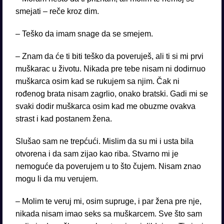
smejati – reče kroz dim.
– Teško da imam snage da se smejem.
– Znam da će ti biti teško da poveruješ, ali ti si mi prvi
muškarac u životu. Nikada pre tebe nisam ni dodirnuo
muškarca osim kad se rukujem sa njim. Čak ni
rođenog brata nisam zagrlio, onako bratski. Gadi mi se
svaki dodir muškarca osim kad me obuzme ovakva
strast i kad postanem žena.
Slušao sam ne trepćući. Mislim da su mi i usta bila
otvorena i da sam zijao kao riba. Stvarno mi je
nemoguće da poverujem u to što čujem. Nisam znao
mogu li da mu verujem.
– Molim te veruj mi, osim supruge, i par žena pre nje,
nikada nisam imao seks sa muškarcem. Sve što sam