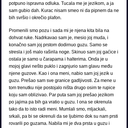
potpuno ispravna odluka. Tucala me je jezikom, a ja
sam gubio dah. Kurac nisam smeo ni da pipnem da ne
bih svršio i okrečio plafon.
Promenili smo pozu i sada mi je njena kita bila na
dohvat ruke. Nadrkavao sam je, mesio joj muda, i
konačno sam joj prstom dodirnuo guzu. Samo se
stresla i još malo raširila noge. Skinuo sam joj gaćice i
ostala je samo u čarapama i halterima. Onda je u
mojoj glavi nešto puklo i zagnjurio sam glavu među
njene guzove. Kao i ona meni, nabio sam joj jezik u
guzu. Prešao sam sve granice gadljivosti. Za mene u
tom trenutku nije postojalo ništa drugo osim te rupice
koju sam oblizivao. Par puta sam joj prešao jezikom
po jajima pa bih ga vratio u guzu. I ona se okrenula
tako da to isto radi meni. Mumlali smo, mljackali,
srkali, pa bi se okrenuli da se ljubimo dok su nam prsti
rovarili po guzama. Nabila mi je dva prsta u guzu i