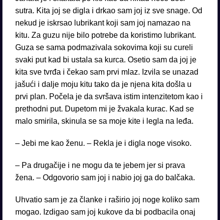
sutra. Kita joj se digla i drkao sam joj iz sve snage. Od
nekud je iskrsao lubrikant koji sam joj namazao na
kitu. Za guzu nije bilo potrebe da koristimo lubrikant.
Guza se sama podmazivala sokovima koji su cureli
svaki put kad bi ustala sa kurca. Osetio sam da joj je
kita sve tvrđa i čekao sam prvi mlaz. Izvila se unazad
jašući i dalje moju kitu tako da je njena kita došla u
prvi plan. Počela je da svršava istim intenzitetom kao i
prethodni put. Dupetom mi je žvakala kurac. Kad se
malo smirila, skinula se sa moje kite i legla na leđa.
– Jebi me kao ženu. – Rekla je i digla noge visoko.
– Pa drugačije i ne mogu da te jebem jer si prava
žena. – Odgovorio sam joj i nabio joj ga do balčaka.
Uhvatio sam je za članke i raširio joj noge koliko sam
mogao. Izdigao sam joj kukove da bi podbacila onaj