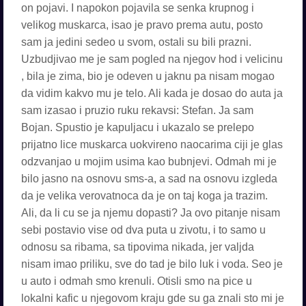
on pojavi. I napokon pojavila se senka krupnog i
velikog muskarca, isao je pravo prema autu, posto
sam ja jedini sedeo u svom, ostali su bili prazni.
Uzbudjivao me je sam pogled na njegov hod i velicinu
, bila je zima, bio je odeven u jaknu pa nisam mogao
da vidim kakvo mu je telo. Ali kada je dosao do auta ja
sam izasao i pruzio ruku rekavsi: Stefan. Ja sam
Bojan. Spustio je kapuljacu i ukazalo se prelepo
prijatno lice muskarca uokvireno naocarima ciji je glas
odzvanjao u mojim usima kao bubnjevi. Odmah mi je
bilo jasno na osnovu sms-a, a sad na osnovu izgleda
da je velika verovatnoca da je on taj koga ja trazim.
Ali, da li cu se ja njemu dopasti? Ja ovo pitanje nisam
sebi postavio vise od dva puta u zivotu, i to samo u
odnosu sa ribama, sa tipovima nikada, jer valjda
nisam imao priliku, sve do tad je bilo luk i voda. Seo je
u auto i odmah smo krenuli. Otisli smo na pice u
lokalni kafic u njegovom kraju gde su ga znali sto mi je