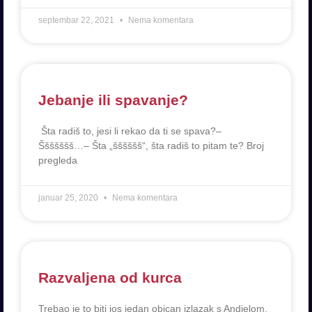
septembar 22, 2021
Nema komentara
Jebanje ili spavanje?
Šta radiš to, jesi li rekao da ti se spava?–
Ššššššš…– Šta „šššššš“, šta radiš to pitam te? Broj
pregleda
januar 25, 2020
Nema komentara
Razvaljena od kurca
Trebao je to biti jos jedan obican izlazak s Andjelom.