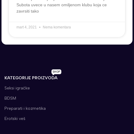
Subota uvece u nasem omiljenom klubu koja ce
zavrsiti tako
mart 4, 2021
Nema komentara
SHOP
KATEGORIJE PROIZVODA
Seksi igračke
BDSM
Preparati i kozmetika
Erotski veš