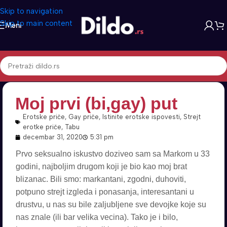
Skip to navigation
Skip to main content
Meni
Moj prvi (bi,gay) put
Erotske priče
,
Gay priče
,
Istinite erotske ispovesti
,
Strejt
erotke priče
,
Tabu
decembar 31, 2020
5:31 pm
Prvo seksualno iskustvo doziveo sam sa Markom u 33
godini, najboljim drugom koji je bio kao moj brat
blizanac. Bili smo: markantani, zgodni, duhoviti,
potpuno strejt izgleda i ponasanja, interesantani u
drustvu, u nas su bile zaljubljene sve devojke koje su
nas znale (ili bar velika vecina). Tako je i bilo,