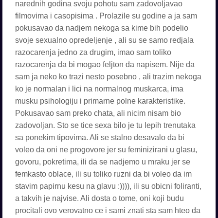
narednih godina svoju pohotu sam zadovoljavao
filmovima i casopisima . Prolazile su godine a ja sam
pokusavao da nadjem nekoga sa kime bih podelio
svoje sexualno opredeljenje , ali su se samo redjala
razocarenja jedno za drugim, imao sam toliko
razocarenja da bi mogao feljton da napisem. Nije da
sam ja neko ko trazi nesto posebno , ali trazim nekoga
ko je normalan i lici na normalnog muskarca, ima
musku psihologiju i primarne polne karakteristike.
Pokusavao sam preko chata, ali nicim nisam bio
zadovoljan. Sto se tice sexa bilo je tu lepih trenutaka
sa ponekim tipovima. Ali se stalno desavalo da bi
voleo da oni ne progovore jer su feminizirani u glasu,
govoru, pokretima, ili da se nadjemo u mraku jer se
femkasto oblace, ili su toliko ruzni da bi voleo da im
stavim papirnu kesu na glavu :)))), ili su obicni foliranti,
a takvih je najvise. Ali dosta o tome, oni koji budu
procitali ovo verovatno ce i sami znati sta sam hteo da