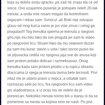
koja su dobila svoju igracku ,pa sad ne znaju sta ce od
srece. Ovo uzajamno pusenje je potrajalo nekih 20-tak
minuta ,a onda vise nisam mogao da kontrolisem
orgazam i rekao sam: Svrsicu! ,ali Boki nije odvajao
glavu od mog kurca samo je jos vise zinuo i celog ga
progutao!!! Tog trenutka sperma je krenula u njegovo
grlo,nije mu bilo lako da sve proguta jer sam to video
po njegovom licu. Nisam hteo da mu ostanem duzan
pa sam mu kurac stavio u usta i tako socno pusio da
se pljuvacka cedila niz njegova jaja sve do anusa koji
sam prstom polako doticao i razmeksavao. Onog
trenutka kada sam prstom prodro u tu rupicu obraslu
dlacicama iz njega je krenula lavina bele tecnosti. Prvi
mlaz me je udario pravo u nepca ,a ostatak sam
razmazao sebi po licu. Na njegovom licu sam video
grc sladostrasca, a iz ociju mu se videlo da je
presrecan. Nekoliko minuta nismo bili u stanju ni da se
pomerimo sa mesta na kojima smo se nasli. Po prvi