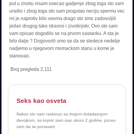
put u zivotu nisam osecao gadjenje zbog toga sto sam
uradio i zbog toga sto sam progutao neciju spermu vec
mi je naprotiv bilo veoma drago sto smo zadovoljili
jedan drugog tako strasno i zivotinjski. Ovo sto sam
vam opisao dogodilo se na prvom sastanku. A sta je
bilo dalje ? Dogovorili smo se da se sledece nedelje
nadjemo u njegovom momackom stanu u kome je
stanovao.
Broj pregleda
2.111
Seks kao osveta
Nakon sto sam raskinuo sa mojom dotadasnjom
devojkom, sa kojom sam isao skoro 2 godine, poceo
sam da se ponasam