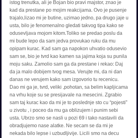
istog trenutka, ali je Bojan bio pravi majstor, znao je
kad da prestane po mojim reakcijama. Ovo je pusenje
trajalo,lizao mi je butine, uzimao jedno, pa drugo jaje u
usta, bilo je fenomenalno gledati takvog tipa kako se
odusevljava mojom kitom.Toliko se predao poslu da
mi bude lepo da sam jedva provukao ruku da mu
opipam kurac. Kad sam ga napokon uhvatio odusevio
sam se, bio je tvrd kao kamen sa jajima koja su punila
moju saku. Zamolio sam ga da prestane i rekao: Daj
da ja malo dobijem tvog mesa. Verujte mi, da ni dan
danas ne verujem kako sam izgovorio tu recenicu.
Dao mi ga je, tvrd, veliki ,pohotan, sa belim kapljicama
na vrhu koje su se presijavale na mesecini. Zgrabio
sam taj kurac kao da mi je to poslednje sto cu “pojesti”
u zivotu , i poceo da mu ga oblizujem i punim sebi
usta. Ubrzo smo se nasli u pozi 69 i tako nastavili da
obradjujemo nase alatke. Ne secam se da mi je
nekada bilo lepse i uzbudljivije. Licili smo na decu