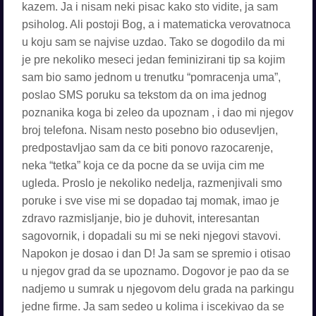
kazem. Ja i nisam neki pisac kako sto vidite, ja sam
psiholog. Ali postoji Bog, a i matematicka verovatnoca
u koju sam se najvise uzdao. Tako se dogodilo da mi
je pre nekoliko meseci jedan feminizirani tip sa kojim
sam bio samo jednom u trenutku “pomracenja uma”,
poslao SMS poruku sa tekstom da on ima jednog
poznanika koga bi zeleo da upoznam , i dao mi njegov
broj telefona. Nisam nesto posebno bio odusevljen,
predpostavljao sam da ce biti ponovo razocarenje,
neka “tetka” koja ce da pocne da se uvija cim me
ugleda. Proslo je nekoliko nedelja, razmenjivali smo
poruke i sve vise mi se dopadao taj momak, imao je
zdravo razmisljanje, bio je duhovit, interesantan
sagovornik, i dopadali su mi se neki njegovi stavovi.
Napokon je dosao i dan D! Ja sam se spremio i otisao
u njegov grad da se upoznamo. Dogovor je pao da se
nadjemo u sumrak u njegovom delu grada na parkingu
jedne firme. Ja sam sedeo u kolima i iscekivao da se