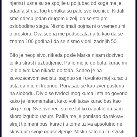
njemu i usne su se spojile u poljubac od koga me je
udarila struja.Tog trenutka su pale sve kocnice. Kidali
smo odecu jedan drugom u zelji da se sto pre
oslobodimo stega. Nismo imali pojma ni o vremenu ni
o prostoru. Ova scena me podsecala na to kao da se
znamo 100 godina i da se nismo videli zadnjih 50.
Bilo je neopisivo, nikada posle Marka nisam doziveo
toliku strast i uzbudjenje. Palio me je do bola, kurac mi
je bio tvrd kao nikada do tada. Sedeo je na
suvozacevom sedistu, sagnuo se i uvukao moj kurac u
usta da nije ni trepnuo. Ponasao se kao zver pustena
na slobodu. Divio se tvrdoci mog kurca i stalno govorio
kako je fenomenalan, kako voli takav kurac bas kao
sto je moj. Sve ove reci su me toliko napalile da sam
skoro izgubio razum. Palila me je pomisao da takvav
strejt tip meni pusi kurac i u tome uziva apsolutno ne
skrivajuci svoje odusevljenje. Mislio sam da cu svrsiti