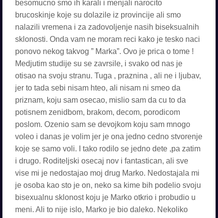
besomucno smo ih karali i menjali narocito
brucoskinje koje su dolazile iz provincije ali smo
nalazili vremena i za zadovoljenje nasih biseksualnih
sklonosti. Onda vam ne moram reci kako je tesko naci
ponovo nekog takvog ” Marka”. Ovo je prica o tome !
Medjutim studije su se zavrsile, i svako od nas je
otisao na svoju stranu. Tuga , praznina , ali ne i ljubav,
jer to tada sebi nisam hteo, ali nisam ni smeo da
priznam, koju sam osecao, mislio sam da cu to da
potisnem zenidbom, brakom, decom, porodicom
poslom. Ozenio sam se devojkom koju sam mnogo
voleo i danas je volim jer je ona jedno cedno stvorenje
koje se samo voli. I tako rodilo se jedno dete ,pa zatim
i drugo. Roditeljski osecaj nov i fantastican, ali sve
vise mi je nedostajao moj drug Marko. Nedostajala mi
je osoba kao sto je on, neko sa kime bih podelio svoju
bisexualnu sklonost koju je Marko otkrio i probudio u
meni. Ali to nije islo, Marko je bio daleko. Nekoliko