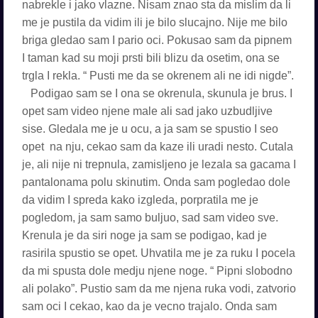
nabrekle i jako vlazne. Nisam znao sta da mislim da li
me je pustila da vidim ili je bilo slucajno. Nije me bilo
briga gledao sam I pario oci. Pokusao sam da pipnem
I taman kad su moji prsti bili blizu da osetim, ona se
trgla I rekla. “ Pusti me da se okrenem ali ne idi nigde”.
Podigao sam se I ona se okrenula, skunula je brus. I
opet sam video njene male ali sad jako uzbudljive
sise. Gledala me je u ocu, a ja sam se spustio I seo
opet na nju, cekao sam da kaze ili uradi nesto. Cutala
je, ali nije ni trepnula, zamisljeno je lezala sa gacama I
pantalonama polu skinutim. Onda sam pogledao dole
da vidim I spreda kako izgleda, porpratila me je
pogledom, ja sam samo buljuo, sad sam video sve.
Krenula je da siri noge ja sam se podigao, kad je
rasirila spustio se opet. Uhvatila me je za ruku I pocela
da mi spusta dole medju njene noge. “ Pipni slobodno
ali polako”. Pustio sam da me njena ruka vodi, zatvorio
sam oci I cekao, kao da je vecno trajalo. Onda sam