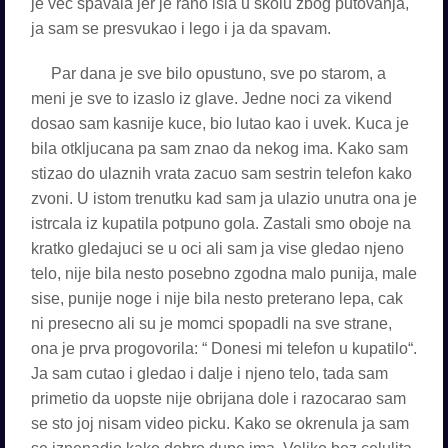
je vec spavala jer je rano isla u skolu zbog putovanja,
ja sam se presvukao i lego i ja da spavam.
Par dana je sve bilo opustuno, sve po starom, a
meni je sve to izaslo iz glave. Jedne noci za vikend
dosao sam kasnije kuce, bio lutao kao i uvek. Kuca je
bila otkljucana pa sam znao da nekog ima. Kako sam
stizao do ulaznih vrata zacuo sam sestrin telefon kako
zvoni. U istom trenutku kad sam ja ulazio unutra ona je
istrcala iz kupatila potpuno gola. Zastali smo oboje na
kratko gledajuci se u oci ali sam ja vise gledao njeno
telo, nije bila nesto posebno zgodna malo punija, male
sise, punije noge i nije bila nesto preterano lepa, cak
ni presecno ali su je momci spopadli na sve strane,
ona je prva progovorila: “ Donesi mi telefon u kupatilo“.
Ja sam cutao i gledao i dalje i njeno telo, tada sam
primetio da uopste nije obrijana dole i razocarao sam
se sto joj nisam video picku. Kako se okrenula ja sam