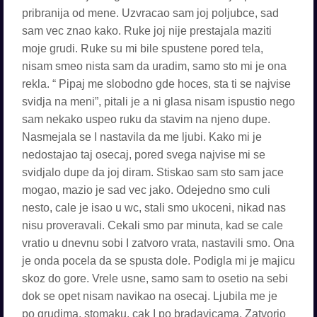
pribranija od mene. Uzvracao sam joj poljubce, sad
sam vec znao kako. Ruke joj nije prestajala maziti
moje grudi. Ruke su mi bile spustene pored tela,
nisam smeo nista sam da uradim, samo sto mi je ona
rekla. “ Pipaj me slobodno gde hoces, sta ti se najvise
svidja na meni”, pitali je a ni glasa nisam ispustio nego
sam nekako uspeo ruku da stavim na njeno dupe.
Nasmejala se I nastavila da me ljubi. Kako mi je
nedostajao taj osecaj, pored svega najvise mi se
svidjalo dupe da joj diram. Stiskao sam sto sam jace
mogao, mazio je sad vec jako. Odejedno smo culi
nesto, cale je isao u wc, stali smo ukoceni, nikad nas
nisu proveravali. Cekali smo par minuta, kad se cale
vratio u dnevnu sobi I zatvoro vrata, nastavili smo. Ona
je onda pocela da se spusta dole. Podigla mi je majicu
skoz do gore. Vrele usne, samo sam to osetio na sebi
dok se opet nisam navikao na osecaj. Ljubila me je
po grudima, stomaku, cak I po bradavicama. Zatvorio