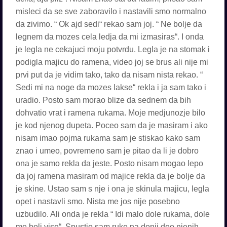
misleci da se sve zaboravilo i nastavili smo normalno
da zivimo. “ Ok ajd sedi“ rekao sam joj. “ Ne bolje da
legnem da mozes cela ledja da mi izmasiras“. I onda
je legla ne cekajuci moju potvrdu. Legla je na stomak i
podigla majicu do ramena, video joj se brus ali nije mi
prvi put da je vidim tako, tako da nisam nista rekao. “
Sedi mi na noge da mozes lakse“ rekla i ja sam tako i
uradio. Posto sam morao blize da sednem da bih
dohvatio vrat i ramena rukama. Moje medjunozje bilo
je kod njenog dupeta. Poceo sam da je masiram i ako
nisam imao pojma rukama sam je stiskao kako sam
znao i umeo, povremeno sam je pitao da li je dobro
ona je samo rekla da jeste. Posto nisam mogao lepo
da joj ramena masiram od majice rekla da je bolje da
je skine. Ustao sam s nje i ona je skinula majicu, legla
opet i nastavli smo. Nista me jos nije posebno
uzbudilo. Ali onda je rekla “ Idi malo dole rukama, dole
me boli vise“. Spustio sam ruke na donji deo njenih