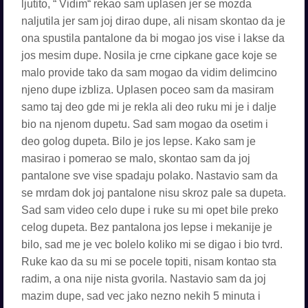
ljutito, “ Vidim“ rekao sam uplasen jer se mozda
naljutila jer sam joj dirao dupe, ali nisam skontao da je
ona spustila pantalone da bi mogao jos vise i lakse da
jos mesim dupe. Nosila je crne cipkane gace koje se
malo provide tako da sam mogao da vidim delimcino
njeno dupe izbliza. Uplasen poceo sam da masiram
samo taj deo gde mi je rekla ali deo ruku mi je i dalje
bio na njenom dupetu. Sad sam mogao da osetim i
deo golog dupeta. Bilo je jos lepse. Kako sam je
masirao i pomerao se malo, skontao sam da joj
pantalone sve vise spadaju polako. Nastavio sam da
se mrdam dok joj pantalone nisu skroz pale sa dupeta.
Sad sam video celo dupe i ruke su mi opet bile preko
celog dupeta. Bez pantalona jos lepse i mekanije je
bilo, sad me je vec bolelo koliko mi se digao i bio tvrd.
Ruke kao da su mi se pocele topiti, nisam kontao sta
radim, a ona nije nista gvorila. Nastavio sam da joj
mazim dupe, sad vec jako nezno nekih 5 minuta i