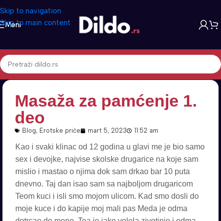
Skip to navigation
Skip to main content
Meni
Masaža za pamćenje 1.
deo
Blog
,
Erotske priče
mart 5, 2023
11:52 am
Kao i svaki klinac od 12 godina u glavi me je bio samo
sex i devojke, najvise skolske drugarice na koje sam
mislio i mastao o njima dok sam drkao bar 10 puta
dnevno. Taj dan isao sam sa najboljom drugaricom
Teom kuci i isli smo mojom ulicom. Kad smo dosli do
moje kuce i do kapije moj mali pas Meda je odma
dotrcao do mene. Tea je jako volela zivotinje i odma