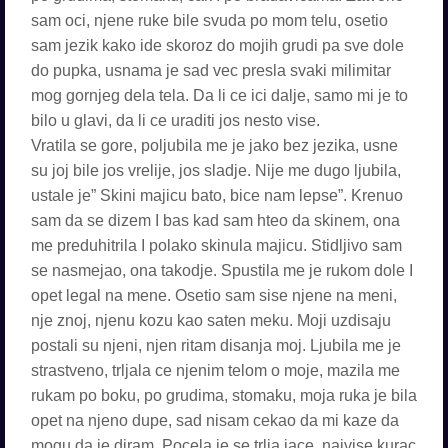
sam oci, njene ruke bile svuda po mom telu, osetio
sam jezik kako ide skoroz do mojih grudi pa sve dole
do pupka, usnama je sad vec presla svaki milimitar
mog gornjeg dela tela. Da li ce ici dalje, samo mi je to
bilo u glavi, da li ce uraditi jos nesto vise.
Vratila se gore, poljubila me je jako bez jezika, usne
su joj bile jos vrelije, jos sladje. Nije me dugo ljubila,
ustale je” Skini majicu bato, bice nam lepse”. Krenuo
sam da se dizem I bas kad sam hteo da skinem, ona
me preduhitrila I polako skinula majicu. Stidljivo sam
se nasmejao, ona takodje. Spustila me je rukom dole I
opet legal na mene. Osetio sam sise njene na meni,
nje znoj, njenu kozu kao saten meku. Moji uzdisaju
postali su njeni, njen ritam disanja moj. Ljubila me je
strastveno, trljala ce njenim telom o moje, mazila me
rukam po boku, po grudima, stomaku, moja ruka je bila
opet na njeno dupe, sad nisam cekao da mi kaze da
mogu da je diram. Pocela je se trlja jace, najvise kurac