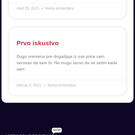
mart 29, 2025
Nema komentara
Prvo iskustvo
Dugo vremena pre dogadjaja iz ove price sam
verovao da sam bi. Ne mogu tacno da se setim kada
sam
februar 8, 2021
Nema komentara
SHOP