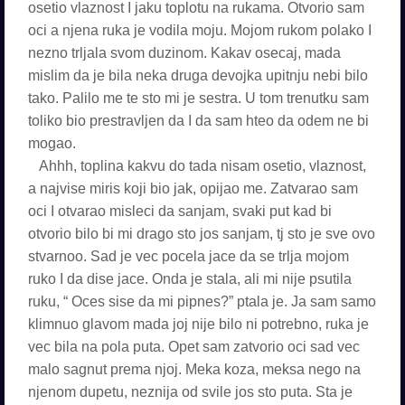
osetio vlaznost I jaku toplotu na rukama. Otvorio sam
oci a njena ruka je vodila moju. Mojom rukom polako I
nezno trljala svom duzinom. Kakav osecaj, mada
mislim da je bila neka druga devojka upitnju nebi bilo
tako. Palilo me te sto mi je sestra. U tom trenutku sam
toliko bio prestravljen da I da sam hteo da odem ne bi
mogao.
Ahhh, toplina kakvu do tada nisam osetio, vlaznost,
a najvise miris koji bio jak, opijao me. Zatvarao sam
oci I otvarao misleci da sanjam, svaki put kad bi
otvorio bilo bi mi drago sto jos sanjam, tj sto je sve ovo
stvarnoo. Sad je vec pocela jace da se trlja mojom
ruko I da dise jace. Onda je stala, ali mi nije psutila
ruku, “ Oces sise da mi pipnes?” ptala je. Ja sam samo
klimnuo glavom mada joj nije bilo ni potrebno, ruka je
vec bila na pola puta. Opet sam zatvorio oci sad vec
malo sagnut prema njoj. Meka koza, meksa nego na
njenom dupetu, neznija od svile jos sto puta. Sta je