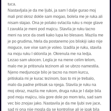
tuca.
Nastavljala je da me ljubi, ja sam I dalje gurao moj
mali prst skroz dokle sam mogao, bolela me je ruka ali
nisam stajao. Ona je polako svlacila ruku s moje glave
I zavukla je meni pod majicu. Stavila je ruku tacno
meni na srce da oseti kako lupa ko blesavo. Mazila me
je po grudima, htela da postanemo jos bliskiji iako nije
moguce, sve vise sam je voleo. Izadila je ruku, stavila
na moju ruku I sklonila je. Okrenula me na ledja.
Lezao sam ukocen. Legla je na mene celim telom,
malo me je pritisnula tezinom ali se ubrzo namestila.
Njeno medjunozje bilo je tacno na mom kurcu,
pritiskala mi je kurac tezinom, bas to mi je trebalo,
malo da padne pritisak sa njega. Stavila je ruku na
moj obraz, mazila me rukom, druga ruka je I dalje bila
pod moju majicu, isla gore dole po mom telu, sad sam
vec bio znojav jako. Nastavila je da me ljubi sve jace,
sad ni ona nije mogla da se kontrolise ali je ipak bila