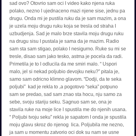
sad ovo? Otovrio sam oci I video kako njena ruka
polako, nezno I ujednaceno mazi njene sise, jednu pa
drugu. Onda mi je pustila ruku da je sam mazim, a ona
je uzela moju drugu ruku koja se tresla od straha I
uzbudjenja. Sad je malo brze stavila moju drugu ruku
na drugu sisu I pustala je sama da je mazim. Radio
sam sta sam stigao, polako I nesigurno. Ruke su mi se
tresle, disao sam jako tesko, astma je pocela da radi.
Primetila je to I odlucila da me smiri malo. “ Uspori
malo, jel si nekad poljubio devojku neku?” pitala je,
samo sam odricno klimno glavom. “Dodji, da te seka
poljubi” kad je rekla to ,a pogotovo “seka” potpuno
sam se predao, sad sam znao sta hocu, nju samo za
sebe, svoju stariju seku. Sagnuo sam se, ona je
stavila ruke na moje lice I spustila me do njenih usana.
“ Poljubi tvoju seku” rekla je sapatom I onda je spustila
moju glavu skroz do njenog lica. Poljubila me nezno,
ja sam u momentu zatvorio oci dok su nam se usne