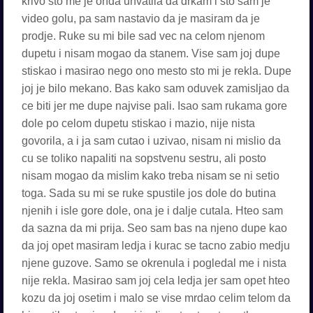
krivo sto me je onda uhvatila da drkam i sto sam je
video golu, pa sam nastavio da je masiram da je
prodje. Ruke su mi bile sad vec na celom njenom
dupetu i nisam mogao da stanem. Vise sam joj dupe
stiskao i masirao nego ono mesto sto mi je rekla. Dupe
joj je bilo mekano. Bas kako sam oduvek zamisljao da
ce biti jer me dupe najvise pali. Isao sam rukama gore
dole po celom dupetu stiskao i mazio, nije nista
govorila, a i ja sam cutao i uzivao, nisam ni mislio da
cu se toliko napaliti na sopstvenu sestru, ali posto
nisam mogao da mislim kako treba nisam se ni setio
toga. Sada su mi se ruke spustile jos dole do butina
njenih i isle gore dole, ona je i dalje cutala. Hteo sam
da sazna da mi prija. Seo sam bas na njeno dupe kao
da joj opet masiram ledja i kurac se tacno zabio medju
njene guzove. Samo se okrenula i pogledal me i nista
nije rekla. Masirao sam joj cela ledja jer sam opet hteo
kozu da joj osetim i malo se vise mrdao celim telom da