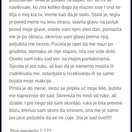
navikivale, ko zna koliko dugo joj mazim sise I ona se
trlja o moj kucra, vreme kao da je stalo. Stala je, legla
je pored mene na levu stranu, stavila glavu na jastuk
pored moje glave, osetio sam njen vreo dah, pomazila
me je po obrazu, okrenuo sam glavu prema njoj,
poljubila me nezno. Pocela je opet da me mazi po
grudima, stomaku ali nije stajala, isla sve vide dole.
Osetio sam ruku sad vec na mojim pantalonama.
Spusta je jos ruku, ali kao da je namerno masila ili
zadirkivala me, ostavljala u iscekivanju ili se samo
bojala moje reakcije.
Prisla je do mene, skroz se pripila uz moje telo, ljubila
me najneznije do sad. Skrenula mi misli od ruke, ali
dzabe, I pre nego sto sam skontao, ruka je bila previse
blizu, krenuo sam skoro da vrisnem, ona me je samo
jos jace poljubila da se ne cuje. Sta je sad ovo!!!!!
Broj pregleda
2.172