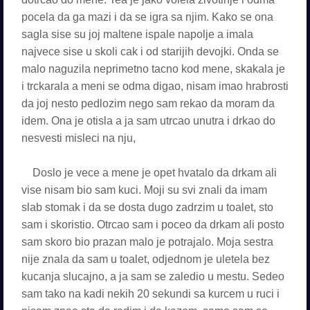
pocela da ga mazi i da se igra sa njim. Kako se ona
sagla sise su joj maltene ispale napolje a imala
najvece sise u skoli cak i od starijih devojki. Onda se
malo naguzila neprimetno tacno kod mene, skakala je
i trckarala a meni se odma digao, nisam imao hrabrosti
da joj nesto pedlozim nego sam rekao da moram da
idem. Ona je otisla a ja sam utrcao unutra i drkao do
nesvesti misleci na nju,
Doslo je vece a mene je opet hvatalo da drkam ali
vise nisam bio sam kuci. Moji su svi znali da imam
slab stomak i da se dosta dugo zadrzim u toalet, sto
sam i skoristio. Otrcao sam i poceo da drkam ali posto
sam skoro bio prazan malo je potrajalo. Moja sestra
nije znala da sam u toalet, odjednom je uletela bez
kucanja slucajno, a ja sam se zaledio u mestu. Sedeo
sam tako na kadi nekih 20 sekundi sa kurcem u ruci i