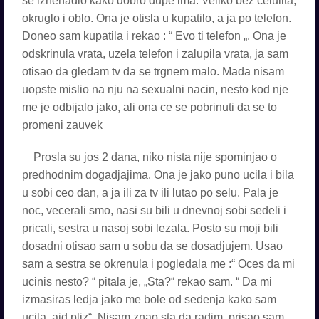
se iznenadio kako dobro dupe ima. Veliko bez celulita,
okruglo i oblo. Ona je otisla u kupatilo, a ja po telefon.
Doneo sam kupatila i rekao : “ Evo ti telefon „. Ona je
odskrinula vrata, uzela telefon i zalupila vrata, ja sam
otisao da gledam tv da se trgnem malo. Mada nisam
uopste mislio na nju na sexualni nacin, nesto kod nje
me je odbijalo jako, ali ona ce se pobrinuti da se to
promeni zauvek
Prosla su jos 2 dana, niko nista nije spominjao o
predhodnim dogadjajima. Ona je jako puno ucila i bila
u sobi ceo dan, a ja ili za tv ili lutao po selu. Pala je
noc, vecerali smo, nasi su bili u dnevnoj sobi sedeli i
pricali, sestra u nasoj sobi lezala. Posto su moji bili
dosadni otisao sam u sobu da se dosadjujem. Usao
sam a sestra se okrenula i pogledala me :“ Oces da mi
ucinis nesto? “ pitala je, „Sta?“ rekao sam. “ Da mi
izmasiras ledja jako me bole od sedenja kako sam
ucila, ajd pliz“. Nisam znao sta da radim, prisao sam