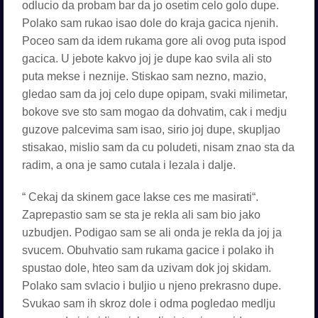
odlucio da probam bar da jo osetim celo golo dupe.
Polako sam rukao isao dole do kraja gacica njenih.
Poceo sam da idem rukama gore ali ovog puta ispod
gacica. U jebote kakvo joj je dupe kao svila ali sto
puta mekse i neznije. Stiskao sam nezno, mazio,
gledao sam da joj celo dupe opipam, svaki milimetar,
bokove sve sto sam mogao da dohvatim, cak i medju
guzove palcevima sam isao, sirio joj dupe, skupljao
stisakao, mislio sam da cu poludeti, nisam znao sta da
radim, a ona je samo cutala i lezala i dalje.
“ Cekaj da skinem gace lakse ces me masirati“.
Zaprepastio sam se sta je rekla ali sam bio jako
uzbudjen. Podigao sam se ali onda je rekla da joj ja
svucem. Obuhvatio sam rukama gacice i polako ih
spustao dole, hteo sam da uzivam dok joj skidam.
Polako sam svlacio i buljio u njeno prekrasno dupe.
Svukao sam ih skroz dole i odma pogledao medlju