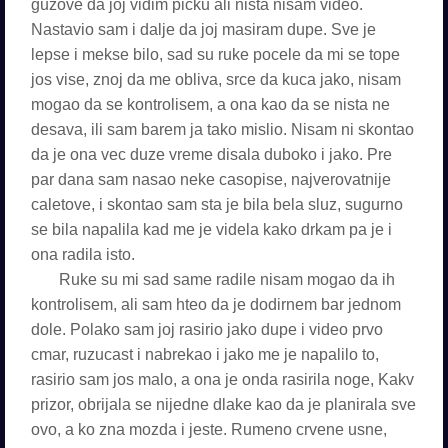
guzove da joj vidim picku ali nista nisam video.
Nastavio sam i dalje da joj masiram dupe. Sve je
lepse i mekse bilo, sad su ruke pocele da mi se tope
jos vise, znoj da me obliva, srce da kuca jako, nisam
mogao da se kontrolisem, a ona kao da se nista ne
desava, ili sam barem ja tako mislio. Nisam ni skontao
da je ona vec duze vreme disala duboko i jako. Pre
par dana sam nasao neke casopise, najverovatnije
caletove, i skontao sam sta je bila bela sluz, sugurno
se bila napalila kad me je videla kako drkam pa je i
ona radila isto.
Ruke su mi sad same radile nisam mogao da ih
kontrolisem, ali sam hteo da je dodirnem bar jednom
dole. Polako sam joj rasirio jako dupe i video prvo
cmar, ruzucast i nabrekao i jako me je napalilo to,
rasirio sam jos malo, a ona je onda rasirila noge, Kakv
prizor, obrijala se nijedne dlake kao da je planirala sve
ovo, a ko zna mozda i jeste. Rumeno crvene usne,