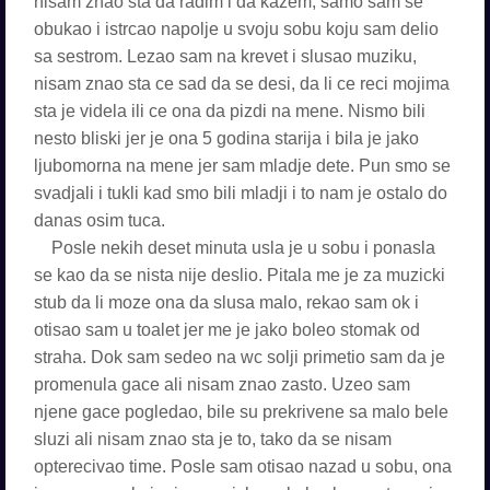
nisam znao sta da radim i da kazem, samo sam se
obukao i istrcao napolje u svoju sobu koju sam delio
sa sestrom. Lezao sam na krevet i slusao muziku,
nisam znao sta ce sad da se desi, da li ce reci mojima
sta je videla ili ce ona da pizdi na mene. Nismo bili
nesto bliski jer je ona 5 godina starija i bila je jako
ljubomorna na mene jer sam mladje dete. Pun smo se
svadjali i tukli kad smo bili mladji i to nam je ostalo do
danas osim tuca.
Posle nekih deset minuta usla je u sobu i ponasla
se kao da se nista nije deslio. Pitala me je za muzicki
stub da li moze ona da slusa malo, rekao sam ok i
otisao sam u toalet jer me je jako boleo stomak od
straha. Dok sam sedeo na wc solji primetio sam da je
promenula gace ali nisam znao zasto. Uzeo sam
njene gace pogledao, bile su prekrivene sa malo bele
sluzi ali nisam znao sta je to, tako da se nisam
opterecivao time. Posle sam otisao nazad u sobu, ona