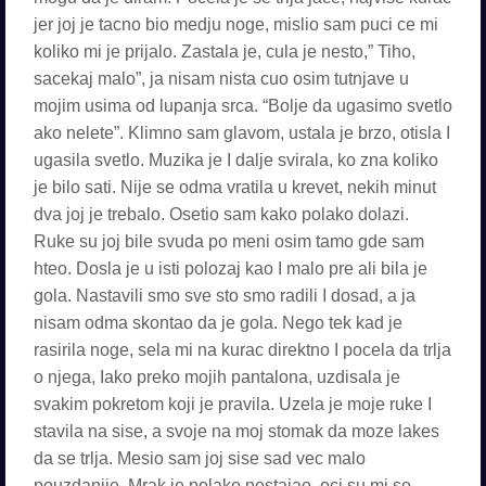
jer joj je tacno bio medju noge, mislio sam puci ce mi
koliko mi je prijalo. Zastala je, cula je nesto,” Tiho,
sacekaj malo”, ja nisam nista cuo osim tutnjave u
mojim usima od lupanja srca. “Bolje da ugasimo svetlo
ako nelete”. Klimno sam glavom, ustala je brzo, otisla I
ugasila svetlo. Muzika je I dalje svirala, ko zna koliko
je bilo sati. Nije se odma vratila u krevet, nekih minut
dva joj je trebalo. Osetio sam kako polako dolazi.
Ruke su joj bile svuda po meni osim tamo gde sam
hteo. Dosla je u isti polozaj kao I malo pre ali bila je
gola. Nastavili smo sve sto smo radili I dosad, a ja
nisam odma skontao da je gola. Nego tek kad je
rasirila noge, sela mi na kurac direktno I pocela da trlja
o njega, Iako preko mojih pantalona, uzdisala je
svakim pokretom koji je pravila. Uzela je moje ruke I
stavila na sise, a svoje na moj stomak da moze lakes
da se trlja. Mesio sam joj sise sad vec malo
pouzdanije. Mrak je polako nestajao, oci su mi se