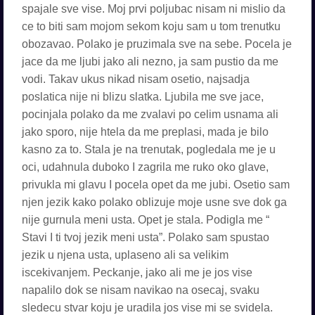
spajale sve vise. Moj prvi poljubac nisam ni mislio da
ce to biti sam mojom sekom koju sam u tom trenutku
obozavao. Polako je pruzimala sve na sebe. Pocela je
jace da me ljubi jako ali nezno, ja sam pustio da me
vodi. Takav ukus nikad nisam osetio, najsadja
poslatica nije ni blizu slatka. Ljubila me sve jace,
pocinjala polako da me zvalavi po celim usnama ali
jako sporo, nije htela da me preplasi, mada je bilo
kasno za to. Stala je na trenutak, pogledala me je u
oci, udahnula duboko I zagrila me ruko oko glave,
privukla mi glavu I pocela opet da me jubi. Osetio sam
njen jezik kako polako oblizuje moje usne sve dok ga
nije gurnula meni usta. Opet je stala. Podigla me “
Stavi I ti tvoj jezik meni usta”. Polako sam spustao
jezik u njena usta, uplaseno ali sa velikim
iscekivanjem. Peckanje, jako ali me je jos vise
napalilo dok se nisam navikao na osecaj, svaku
sledecu stvar koju je uradila jos vise mi se svidela.