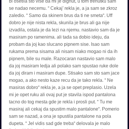
bi osetila sto vise da mi je dignut, u tom trenutku sam
se nadao necemu. “ Cekaj’ rekla je, a ja sam se zkroz
zaledio. “ Samo da skinem brus da ti ne smeta“. Uff
dobro je nije nista rekla, skunila je brus ali ga nije
izvadila, ostala je da lezi na njemu. nastavio sam da je
masiram po ramenima. ali tada sa dobio ideju, da
probam da joj kao slucano pipnem sise. Isao sam
rukama prema sisama ali nisam niako mogao ni da ih
pipnem, bile su male. Razocaran nastavio sam malo
da joj masiram ledja ali polako sam spustao ruke dole
da joj diram i masiram dupe. Stisako sam sto sam jace
mogao, a ako nesto kaze recu da je tako rekla. “ Ne
masiras dobro“ rekla je, a ja se opet preplasio. Uzela
mi je opet ruku ali ovaj put je stavila ispod pantalona
tacno do tog mesta gde je rekla i prosli put. “ Tu me
masiraj ali cekaj da spustim malo pantalone“. Pomerio
sam se nazad, a ona je spustila pantalone na pola
dupeta. “ Jel vidis sad gde treba“ delovala je malo