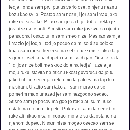
ledja i onda sam prvi put ustvario osetio njenu neznu
kozu kao svila. Postao sam nezniji jer sam imao jake
ruke od kosarke. Pitao sam je da li je dobro, rekla je
jos nize da je boli. Spustio sam ruke jos sve do njenih
pantalona i osato tu, nisam smeo nize. Masirao sam je
i mazio joj ledja i tad je poceo da mi se dize polako.
Imao sam meke trenerke na sebi i bokserice tako da je
sigurno osetila na dupetu da mi se digao. Ona je rekla
“ Idi jos nize boli me skroz dole na ledja“ i uzela je
moju ruku istavila na trticnu kkost govorecu da je tu
jako boli od sedenja i rekla mi da palcevima taj deo
masiram. Uradio sam tako ali sam morao da se
pomerim malo unazad jer sam nezgodno sedeo.
Stisno sam je pacevima gde je rekla ali su mi ruke
ostale na njenom dupetu. Pokusao sam da nemstim
ruke ali nikao nisam mogao, morale su da ostanu na
njenom dupetu. Nisam nista mogao osecao sam se