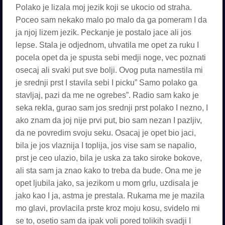
Polako je lizala moj jezik koji se ukocio od straha.
Poceo sam nekako malo po malo da ga pomeram I da
ja njoj lizem jezik. Peckanje je postalo jace ali jos
lepse. Stala je odjednom, uhvatila me opet za ruku I
pocela opet da je spusta sebi medji noge, vec poznati
osecaj ali svaki put sve bolji. Ovog puta namestila mi
je srednji prst I stavila sebi I picku” Samo polako ga
stavljaj, pazi da me ne ogrebes”. Radio sam kako je
seka rekla, gurao sam jos srednji prst polako I nezno, I
ako znam da joj nije prvi put, bio sam nezan I pazljiv,
da ne povredim svoju seku. Osacaj je opet bio jaci,
bila je jos vlaznija I toplija, jos vise sam se napalio,
prst je ceo ulazio, bila je uska za tako siroke bokove,
ali sta sam ja znao kako to treba da bude. Ona me je
opet ljubila jako, sa jezikom u mom grlu, uzdisala je
jako kao I ja, astma je prestala. Rukama me je mazila
mo glavi, provlacila prste kroz moju kosu, svidelo mi
se to, osetio sam da ipak voli pored tolikih svadji I