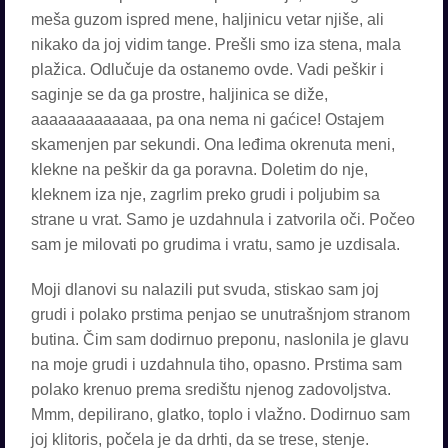
meša guzom ispred mene, haljinicu vetar njiše, ali
nikako da joj vidim tange. Prešli smo iza stena, mala
plažica. Odlučuje da ostanemo ovde. Vadi peškir i
saginje se da ga prostre, haljinica se diže,
aaaaaaaaaaaaa, pa ona nema ni gaćice! Ostajem
skamenjen par sekundi. Ona leđima okrenuta meni,
klekne na peškir da ga poravna. Doletim do nje,
kleknem iza nje, zagrlim preko grudi i poljubim sa
strane u vrat. Samo je uzdahnula i zatvorila oči. Počeo
sam je milovati po grudima i vratu, samo je uzdisala.
Moji dlanovi su nalazili put svuda, stiskao sam joj
grudi i polako prstima penjao se unutrašnjom stranom
butina. Čim sam dodirnuo preponu, naslonila je glavu
na moje grudi i uzdahnula tiho, opasno. Prstima sam
polako krenuo prema središtu njenog zadovoljstva.
Mmm, depilirano, glatko, toplo i vlažno. Dodirnuo sam
joj klitoris, počela je da drhti, da se trese, stenje.