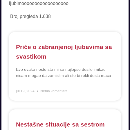
ljubimoooooooooooooooooo
Broj pregleda
1.638
Priče o zabranjenoj ljubavima sa
svastikom
Evo ovako nesto sto mi se najlepse desilo i nikad
nisam mogao da zamislim ali sto bi rekli dosla maca
jul 19, 2024
Nema komentara
Nestašne situacije sa sestrom