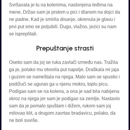
Svršavala je tu na kolenima, naslonjena leđima na
mene. Držao sam je prstom u pici i dlanom na dojci da
ne padne. Kad je smirila disanje, okrenula je glavu i
prvi put smo se poljubili. Dugo, vlažno, jezici su nam
se ispreplitali.
Prepuštanje strasti
Osetio sam da joj se ruka zavlači između nas. Tražila
ga je, polako mu otvorila put napolje. Draškala mi jaja
i guzom se nameštala na njega. Malo sam se spustio i
podižući se ugurao ga u njenu mokru, toplu picu.
Podigao sam se na kolena, a ona je sad bila nabijena
skroz na njega jer sam je podigao sa zemlje. Nastavio
sam da je pomalo spuštam i dižem, rukom sam joj
milovao klit, a drugom zavrtao bradavicu, polako, da
ne boli suviše.