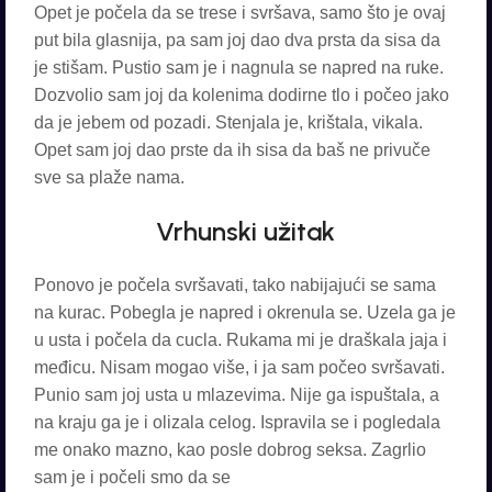
Opet je počela da se trese i svršava, samo što je ovaj
put bila glasnija, pa sam joj dao dva prsta da sisa da
je stišam. Pustio sam je i nagnula se napred na ruke.
Dozvolio sam joj da kolenima dodirne tlo i počeo jako
da je jebem od pozadi. Stenjala je, krištala, vikala.
Opet sam joj dao prste da ih sisa da baš ne privuče
sve sa plaže nama.
Vrhunski užitak
Ponovo je počela svršavati, tako nabijajući se sama
na kurac. Pobegla je napred i okrenula se. Uzela ga je
u usta i počela da cucla. Rukama mi je draškala jaja i
međicu. Nisam mogao više, i ja sam počeo svršavati.
Punio sam joj usta u mlazevima. Nije ga ispuštala, a
na kraju ga je i olizala celog. Ispravila se i pogledala
me onako mazno, kao posle dobrog seksa. Zagrlio
sam je i počeli smo da se