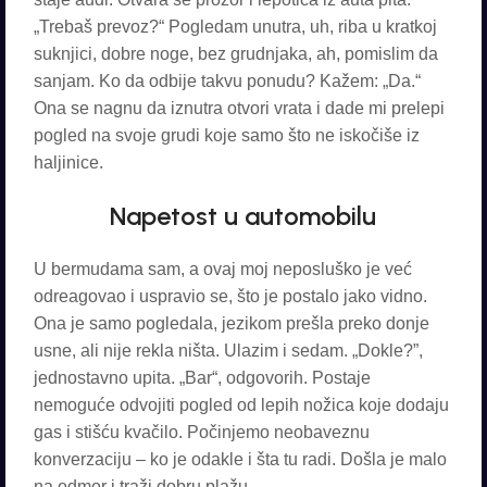
„Trebaš prevoz?“ Pogledam unutra, uh, riba u kratkoj
suknjici, dobre noge, bez grudnjaka, ah, pomislim da
sanjam. Ko da odbije takvu ponudu? Kažem: „Da.“
Ona se nagnu da iznutra otvori vrata i dade mi prelepi
pogled na svoje grudi koje samo što ne iskočiše iz
haljinice.
Napetost u automobilu
U bermudama sam, a ovaj moj neposluško je već
odreagovao i uspravio se, što je postalo jako vidno.
Ona je samo pogledala, jezikom prešla preko donje
usne, ali nije rekla ništa. Ulazim i sedam. „Dokle?”,
jednostavno upita. „Bar“, odgovorih. Postaje
nemoguće odvojiti pogled od lepih nožica koje dodaju
gas i stišću kvačilo. Počinjemo neobaveznu
konverzaciju – ko je odakle i šta tu radi. Došla je malo
na odmor i traži dobru plažu.