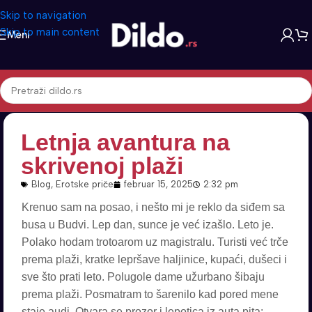
Skip to navigation
Skip to main content
Meni
Letnja avantura na
skrivenoj plaži
Blog
,
Erotske priče
februar 15, 2025
2:32 pm
Krenuo sam na posao, i nešto mi je reklo da siđem sa
busa u Budvi. Lep dan, sunce je već izašlo. Leto je.
Polako hodam trotoarom uz magistralu. Turisti već trče
prema plaži, kratke lepršave haljinice, kupaći, dušeci i
sve što prati leto. Polugole dame užurbano šibaju
prema plaži. Posmatram to šarenilo kad pored mene
staje audi. Otvara se prozor i lepotica iz auta pita: