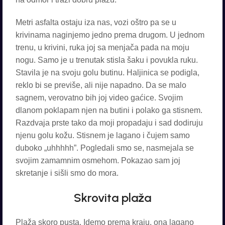
Metri asfalta ostaju iza nas, vozi oštro pa se u
krivinama naginjemo jedno prema drugom. U jednom
trenu, u krivini, ruka joj sa menjača pada na moju
nogu. Samo je u trenutak stisla šaku i povukla ruku.
Stavila je na svoju golu butinu. Haljinica se podigla,
reklo bi se previše, ali nije napadno. Da se malo
sagnem, verovatno bih joj video gaćice. Svojim
dlanom poklapam njen na butini i polako ga stisnem.
Razdvaja prste tako da moji propadaju i sad dodiruju
njenu golu kožu. Stisnem je lagano i čujem samo
duboko „uhhhhh”. Pogledali smo se, nasmejala se
svojim zamamnim osmehom. Pokazao sam joj
skretanje i sišli smo do mora.
Skrovita plaža
Plaža skoro pusta. Idemo prema kraju, ona lagano