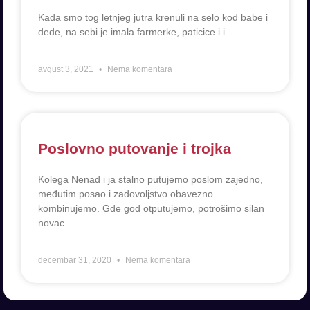
Kada smo tog letnjeg jutra krenuli na selo kod babe i
dede, na sebi je imala farmerke, paticice i i
avgust 3, 2021
Nema komentara
Poslovno putovanje i trojka
Kolega Nenad i ja stalno putujemo poslom zajedno,
međutim posao i zadovoljstvo obavezno
kombinujemo. Gde god otputujemo, potrošimo silan
novac
decembar 31, 2020
Nema komentara