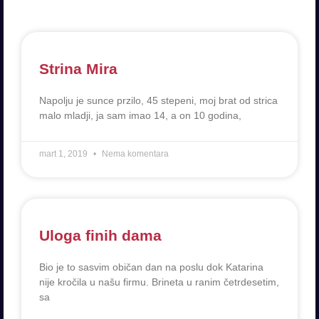
Strina Mira
Napolju je sunce przilo, 45 stepeni, moj brat od strica
malo mladji, ja sam imao 14, a on 10 godina,
mart 1, 2019
Nema komentara
Uloga finih dama
Bio je to sasvim običan dan na poslu dok Katarina
nije kročila u našu firmu. Brineta u ranim četrdesetim,
sa