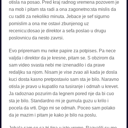
otisla na posao. Pred kraj radnog vremena pozovem je
na mob i pitam sta radi a ona zagonetno:sta mislis da
cu raditi za nekoliko minuta. Jebace je sef sigurno
pomislim a ona me ostavi zbunjenog uz
recenicu:dosao je direktor a sefa poslao u drugu
poslovnicu da nesto zavrsi.
Evo pripremam mu neke papire za potpises. Pa nece
valjda i direktor da je kresne, pitam se. S obzirom da
sam video svasta nebi me iznenadilo i da prave
redaljku sa njom. Nisam je vise zvao ali kada je dosla
kuci dosta kasno pretpostavio sam sta je bilo. Naravno
otisla je pravo u kupatilo na tusiranje i odmah u krevet.
Ja radoznao pozurim da legnem pored nje da bi cuo
sta je bilo. Standardno mi je gurnula guzu u krilo i
pocela da vrti. Digo mi se odmah. Poceo sam polako
da je mazim i pitam je kako je bilo na poslu.
Jebala sam se sa tri tipa u isto vreme. Razvalili su me.