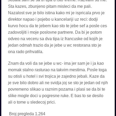
Sta kazes, zbunjeno pitam misleci da me pali.
Nazalost sve je bilo istina kako mi je ispricala prvo je
direktor napao i pojebo u kancelariji uz reci: dodji
kurvo hocu da te jebem kao sto te jebe sef a posle ces
zadovoljiti i moje poslovne partnere. Da bi je potom
odveo na veceru sa dva tipa iz francuske od kojih je
jedan odmah trazio da je jebe u wc restorana sto je
ona rado prihvatila.
Znam da voli da se jebe u wc- ima jer sam je i ja kao
momak stalno rasturao na takvim mestima. Posle toga
su otisli u hotel i svi trojica je zajedno jebali. Kaze da
je sve bilo dobro ali ne svidja joj se sto je jedan od njih
povremeno slikao u raznim pozama i plasi se da bi te
slike mogle doci u pogresne ruke. E bas to se desilo
ali o tome u sledecoj prici.
Broj pregleda
1.264