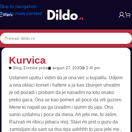
Skip to navigation
Skip to main content
Meni
Kurvica
Blog
,
Erotske priče
avgust 27, 2020
2:41 pm
Ustanem ujutru i vidim da je ona vec u kupatilu. Udjem
a ona oblaci korset i haltere a ja kao zbunjen uhvatim
je od pozadi i probam da je nasadim na kitu onako
preko gaca. Ona se kao pomeri ali poce da vrti guzom.
Mene to napali pa ga izvadim i sjurim do jaja. Ona
samo uzdahnu i poce da mesa. Ah jebi me, to zelim.
Razvali mi ribicu jebacu moj. Stavi mi prst u guzu da
zamisljam da sam sa dva tipa aahhhh to jace jebi me ,