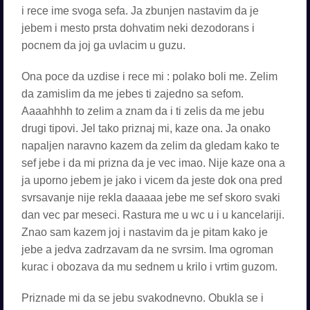
i rece ime svoga sefa. Ja zbunjen nastavim da je
jebem i mesto prsta dohvatim neki dezodorans i
pocnem da joj ga uvlacim u guzu.
Ona poce da uzdise i rece mi : polako boli me. Zelim
da zamislim da me jebes ti zajedno sa sefom.
Aaaahhhh to zelim a znam da i ti zelis da me jebu
drugi tipovi. Jel tako priznaj mi, kaze ona. Ja onako
napaljen naravno kazem da zelim da gledam kako te
sef jebe i da mi prizna da je vec imao. Nije kaze ona a
ja uporno jebem je jako i vicem da jeste dok ona pred
svrsavanje nije rekla daaaaa jebe me sef skoro svaki
dan vec par meseci. Rastura me u wc u i u kancelariji.
Znao sam kazem joj i nastavim da je pitam kako je
jebe a jedva zadrzavam da ne svrsim. Ima ogroman
kurac i obozava da mu sednem u krilo i vrtim guzom.
Priznade mi da se jebu svakodnevno. Obukla se i