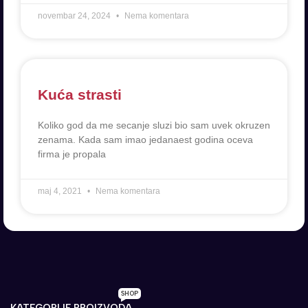
novembar 24, 2024
Nema komentara
Kuća strasti
Koliko god da me secanje sluzi bio sam uvek okruzen
zenama. Kada sam imao jedanaest godina oceva
firma je propala
maj 4, 2021
Nema komentara
SHOP
KATEGORIJE PROIZVODA