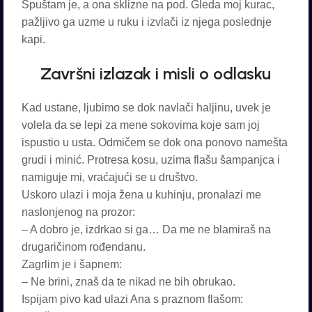
Spuštam je, a ona sklizne na pod. Gleda moj kurac,
pažljivo ga uzme u ruku i izvlači iz njega poslednje
kapi.
Završni izlazak i misli o odlasku
Kad ustane, ljubimo se dok navlači haljinu, uvek je
volela da se lepi za mene sokovima koje sam joj
ispustio u usta. Odmičem se dok ona ponovo namešta
grudi i minić. Protresa kosu, uzima flašu šampanjca i
namiguje mi, vraćajući se u društvo.
Uskoro ulazi i moja žena u kuhinju, pronalazi me
naslonjenog na prozor:
– A dobro je, izdrkao si ga… Da me ne blamiraš na
drugaričinom rođendanu.
Zagrlim je i šapnem:
– Ne brini, znaš da te nikad ne bih obrukao.
Ispijam pivo kad ulazi Ana s praznom flašom: