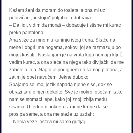
Kažem ženi da moram do toaleta, a ona mi uz
polovičan „pristojni“ poljubac odobrava.
– Da, idi, vidim da moraš – dobacuje i stisne mi kurac
preko pantalona.
Ana stiže za mnom u kuhinju istog trena. Skače na
mene i obgrli me nogama, sokovi joj se razmazuju po
mojoj košulji. Naslanjam je na vrata koja nemaju ključ,
vadim kurac, a ona sleće na njega tako divljački da me
zabolela jaja. Naglo je podignem do samog plafona, a
zatim je opet navučem. Jekne duboko.
Spajamo se, moj jezik napada njene sise, dok se
obrazi taru o njen dekolte. Sve je mokro, osećam kako
nam se stomaci lepe, kako joj znoj izbija među
sisama. U jednom pokretu iz mene krene da se
prosipa seme, a ona me steže uz uzdah:
– Nema veze, ostavi mi samo gutljaj.