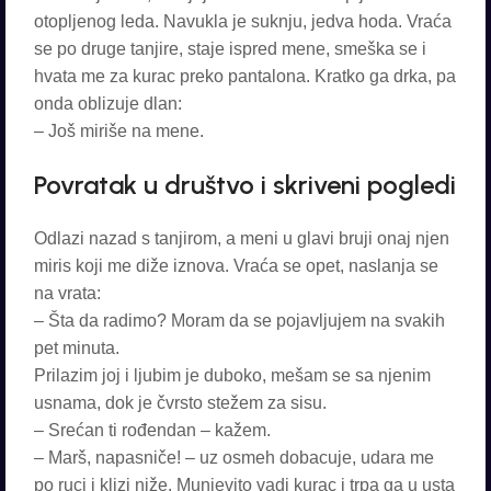
otopljenog leda. Navukla je suknju, jedva hoda. Vraća
se po druge tanjire, staje ispred mene, smeška se i
hvata me za kurac preko pantalona. Kratko ga drka, pa
onda oblizuje dlan:
– Još miriše na mene.
Povratak u društvo i skriveni pogledi
Odlazi nazad s tanjirom, a meni u glavi bruji onaj njen
miris koji me diže iznova. Vraća se opet, naslanja se
na vrata:
– Šta da radimo? Moram da se pojavljujem na svakih
pet minuta.
Prilazim joj i ljubim je duboko, mešam se sa njenim
usnama, dok je čvrsto stežem za sisu.
– Srećan ti rođendan – kažem.
– Marš, napasniče! – uz osmeh dobacuje, udara me
po ruci i klizi niže. Munjevito vadi kurac i trpa ga u usta