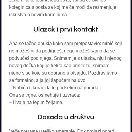
koleginica s posla sa kojima će moći da razmenjuje
iskustva o novim karminima.
Ulazak i prvi kontakt
Ana se tačno obukla kako sam pretpostavio: minić koji
ne možeš ni da podigneš, nego možeš samo da se
podvučeš pod njega. Snimam je s ulaska, nju i njenog
novog dečka koji je tretira kao princezu, snimam i
njene sise koje su dobrano u ofsajdu. Pozdravljamo
se formalno, a ja joj šapućem na uvo:
– Nabiću ti kurac da te podsetim na porođaj.
Ona se trgne, osmehuje i uzvraća:
– Hvala na lepim željama.
Dosada u društvu
Veče prerasta u teško smaranje. Dok prolazi pored