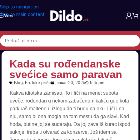
Skip to navigation
Skip to main content
Meni
Kada su rođendanske
svećice samo paravan
Blog
,
Erotske priče
januar 20, 2025
5:16 pm
Kakva idiotska zamisao. To i liči na mene: subota
uveče, rođendan u nekom zabačenom kafiću gde kola
parkiraš maltene u izlogu da ti budu na oku. Liči i na
nju, samo bi ona mogla na tom mestu da ga slavi. Kad
hoda, butine joj se sudaraju. Da joj zavališ kurac ispod
suknje, treba ti otvarač za konzerve. Još idem sa
ženom, to je jedina lepa stvar, valjda će biti još