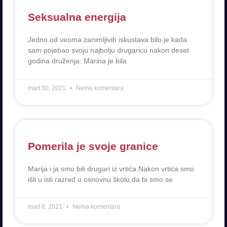
Seksualna energija
Jedno od veoma zanimljivih iskustava bilo je kada
sam pojebao svoju najbolju drugaricu nakon deset
godina druženja. Marina je bila
mart 30, 2021
Nema komentara
Pomerila je svoje granice
Marija i ja smo bili drugari iz vrtića.Nakon vrtića smo
išli u isti razred u osnovnu školu,da bi smo se
mart 8, 2021
Nema komentara