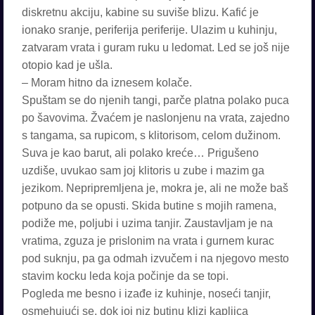
diskretnu akciju, kabine su suviše blizu. Kafić je
ionako sranje, periferija periferije. Ulazim u kuhinju,
zatvaram vrata i guram ruku u ledomat. Led se još nije
otopio kad je ušla.
– Moram hitno da iznesem kolače.
Spuštam se do njenih tangi, parče platna polako puca
po šavovima. Žvaćem je naslonjenu na vrata, zajedno
s tangama, sa rupicom, s klitorisom, celom dužinom.
Suva je kao barut, ali polako kreće… Prigušeno
uzdiše, uvukao sam joj klitoris u zube i mazim ga
jezikom. Nepripremljena je, mokra je, ali ne može baš
potpuno da se opusti. Skida butine s mojih ramena,
podiže me, poljubi i uzima tanjir. Zaustavljam je na
vratima, zguza je prislonim na vrata i gurnem kurac
pod suknju, pa ga odmah izvučem i na njegovo mesto
stavim kocku leda koja počinje da se topi.
Pogleda me besno i izađe iz kuhinje, noseći tanjir,
osmehujući se, dok joj niz butinu klizi kapljica