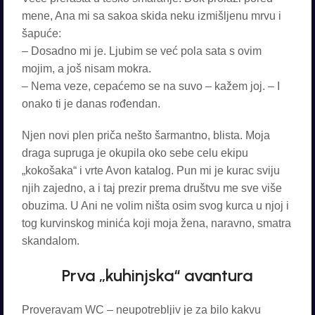
mene, Ana mi sa sakoa skida neku izmišljenu mrvu i
šapuće:
– Dosadno mi je. Ljubim se već pola sata s ovim
mojim, a još nisam mokra.
– Nema veze, cepaćemo se na suvo – kažem joj. – I
onako ti je danas rođendan.
Njen novi plen priča nešto šarmantno, blista. Moja
draga supruga je okupila oko sebe celu ekipu
„kokošaka“ i vrte Avon katalog. Pun mi je kurac sviju
njih zajedno, a i taj prezir prema društvu me sve više
obuzima. U Ani ne volim ništa osim svog kurca u njoj i
tog kurvinskog minića koji moja žena, naravno, smatra
skandalom.
Prva „kuhinjska“ avantura
Proveravam WC – neupotrebljiv je za bilo kakvu