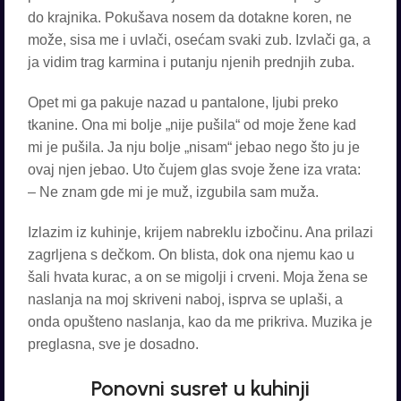
do krajnika. Pokušava nosem da dotakne koren, ne
može, sisa me i uvlači, osećam svaki zub. Izvlači ga, a
ja vidim trag karmina i putanju njenih prednjih zuba.
Opet mi ga pakuje nazad u pantalone, ljubi preko
tkanine. Ona mi bolje „nije pušila“ od moje žene kad
mi je pušila. Ja nju bolje „nisam“ jebao nego što ju je
ovaj njen jebao. Uto čujem glas svoje žene iza vrata:
– Ne znam gde mi je muž, izgubila sam muža.
Izlazim iz kuhinje, krijem nabreklu izbočinu. Ana prilazi
zagrljena s dečkom. On blista, dok ona njemu kao u
šali hvata kurac, a on se migolji i crveni. Moja žena se
naslanja na moj skriveni naboj, isprva se uplaši, a
onda opušteno naslanja, kao da me prikriva. Muzika je
preglasna, sve je dosadno.
Ponovni susret u kuhinji