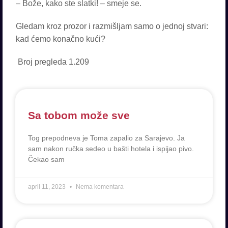
– Bože, kako ste slatki! – smeje se.
Gledam kroz prozor i razmišljam samo o jednoj stvari:
kad ćemo konačno kući?
Broj pregleda
1.209
Sa tobom može sve
Tog prepodneva je Toma zapalio za Sarajevo. Ja
sam nakon ručka sedeo u bašti hotela i ispijao pivo.
Čekao sam
april 11, 2023
Nema komentara