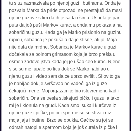
tu sluz razmazivala po njenoj guzi i butinama. Onda je
pozvala Marka da priđe otpozadi ne prestajući da mesi
njene guzove s tim da ih je sada i širila. Uspela je par
puta da još puši Markov kurac, a onda mu pokazala na
sobaričinu guzu. Kada ga je Marko prislonio na guzinu
rupicu, sobarica je pokušala da je stisne, ali joj Maja
nije dala da mrdne. Sobarica je Markov kurac u guzi
dočekala sa bolnom grimasom koja je brzo prešla u
osmeh zadovoljstva kada joj je ušao ceo kurac. Njene
sise su me lupale po licu dok se Marko nabijao u
njenu guzu i video sam da će ubrzo svršiti. Silovito ga
je nabijao dok je svršavao ne vadeći ga iz guze
čekajući mene. Moj orgazam je bio istovremeno kad i
sobaričin. Ona se tresla stiskajući pičku i guzu, a tako
mi je i klonula na grudi. Kada smo isukali kurčeve iz
njene guze i pičke, potoci sperme su se slivali niz
moja jaja i butine. Brzo se obukla. Gaćice su joj se
odmah natopile spermom koja je još curela iz pičke i