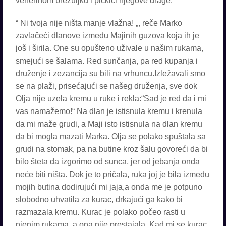
venerinom brežuljku i pičkici njegove drage.
“ Ni tvoja nije ništa manje vlažna! „, reče Marko
zavlačeći dlanove između Majinih guzova koja ih je
još i širila. One su opušteno uživale u našim rukama,
smejući se šalama. Red sunčanja, pa red kupanja i
druženje i zezancija su bili na vrhuncu.Izležavali smo
se na plaži, prisećajući se našeg druženja, sve dok
Olja nije uzela kremu u ruke i rekla:“Sad je red da i mi
vas namažemo!“ Na dlan je istisnula kremu i krenula
da mi maže grudi, a Maji isto istisnula na dlan kremu
da bi mogla mazati Marka. Olja se polako spuštala sa
grudi na stomak, pa na butine kroz šalu govoreći da bi
bilo šteta da izgorimo od sunca, jer od jebanja onda
neće biti ništa. Dok je to pričala, ruka joj je bila između
mojih butina dodirujući mi jaja,a onda me je potpuno
slobodno uhvatila za kurac, drkajući ga kako bi
razmazala kremu. Kurac je polako počeo rasti u
njenim rukama, a ona nije prestajala. Kad mi se kurac