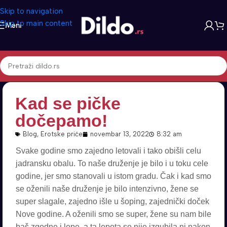
Skip to navigation
Skip to main content
Meni
Kad se pičke
dočepamo!
Blog
,
Erotske priče
novembar 13, 2022
8:32 am
Svake godine smo zajedno letovali i tako obišli celu
jadransku obalu. To naše druženje je bilo i u toku cele
godine, jer smo stanovali u istom gradu. Čak i kad smo
se oženili naše druženje je bilo intenzivno, žene se
super slagale, zajedno išle u šoping, zajednički doček
Nove godine. A oženili smo se super, žene su nam bile
baš zgodne i lepe, a ta lepota se nije izgubila ni nakon