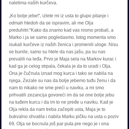
naletima naših kurčeva.
„Ko bolje jebe!“, izlete mi iz usta to glupo pitanje i
odmah htedoh da se ispravim, ali me Olja
preduhitri:“Kako da znamo kad vas nismo probali, a
Marko i ja se samo pogledasmo. Istog momenta smo
isukali kurčeve iz naših ženica i promenili uloge. Nisu
se bunile, samo su htele da nas jašu, pa su nas
prevalili na leđa. Prvo je Maja sela na Markov kurac i
kad ga je celog strpala, čekala je da to uradi i Olja.
Ona je čučnula iznad mog kurca i tako se nabila na
njega. Zezale su nas da bolje jebemo tuđu ženu i da
nam to nikako ne sme preći u naviku, a mi smo
prihvatili zezancija govoreći im da se one bolje jebu
na tuđem kurcu i da im to ne pređe u naviku. Kad je
Olja rekla da nam treba začepiti usta, Maja je to
bukvalno shvatila i nabila Marku pičku na usta u poziv
69. Olja se bocnula još par puta pre nego je i ona