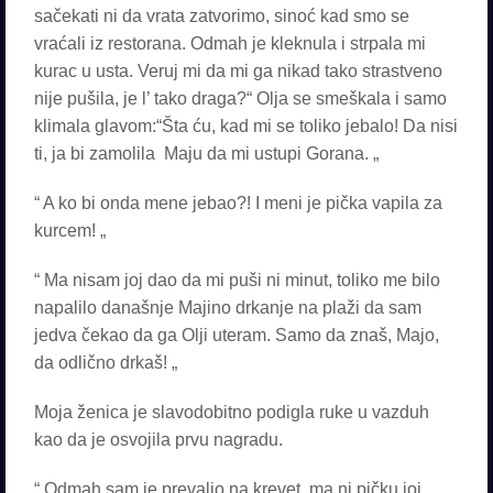
sačekati ni da vrata zatvorimo, sinoć kad smo se
vraćali iz restorana. Odmah je kleknula i strpala mi
kurac u usta. Veruj mi da mi ga nikad tako strastveno
nije pušila, je l’ tako draga?“ Olja se smeškala i samo
klimala glavom:“Šta ću, kad mi se toliko jebalo! Da nisi
ti, ja bi zamolila Maju da mi ustupi Gorana. „
“ A ko bi onda mene jebao?! I meni je pička vapila za
kurcem! „
“ Ma nisam joj dao da mi puši ni minut, toliko me bilo
napalilo današnje Majino drkanje na plaži da sam
jedva čekao da ga Olji uteram. Samo da znaš, Majo,
da odlično drkaš! „
Moja ženica je slavodobitno podigla ruke u vazduh
kao da je osvojila prvu nagradu.
“ Odmah sam je prevalio na krevet, ma ni pičku joj