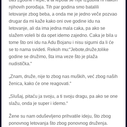
njihovih porođaja. Tih par godina smo batalili
letovanje zbog beba, a onda me je jedno veče pozvao
drugar da mi kaže kako oni ove godine idu na
letovanje, ali da ima jedna mala caka, pa ako se
slažem voleli bi da opet idemo zajedno. Caka je bila u
tome što oni idu na Adu Bojanu i nisu sigurni da li će
se to nama svideti. Rekoh mu:“Jebote,druže,tolike
godine se družimo, šta ima veze što je plaža
nudistička.“
„Znam, druže, nije to zbog nas muških, već zbog naših
ženica, kako će one reagovati.“
„Slušaj, pitaću ja svoju, a ti svoju dragu, pa ako se one
slažu, onda je super i idemo.“
Žene su nam oduševljeno prihvatile ideju, što zbog
ponovnog letovanja što zbog ponovnog druženja.