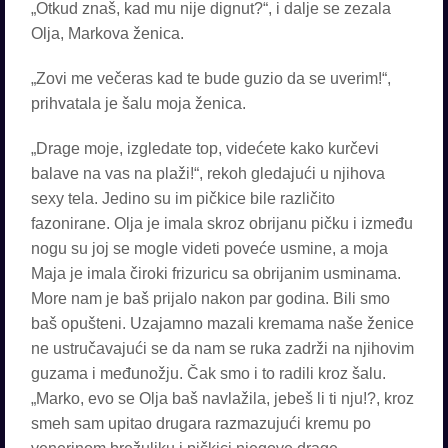
„Otkud znaš, kad mu nije dignut?“, i dalje se zezala
Olja, Markova ženica.
„Zovi me večeras kad te bude guzio da se uverim!“,
prihvatala je šalu moja ženica.
„Drage moje, izgledate top, videćete kako kurčevi
balave na vas na plaži!“, rekoh gledajući u njihova
sexy tela. Jedino su im pičkice bile različito
fazonirane. Olja je imala skroz obrijanu pičku i između
nogu su joj se mogle videti poveće usmine, a moja
Maja je imala čiroki frizuricu sa obrijanim usminama.
More nam je baš prijalo nakon par godina. Bili smo
baš opušteni. Uzajamno mazali kremama naše ženice
ne ustručavajući se da nam se ruka zadrži na njihovim
guzama i međunožju. Čak smo i to radili kroz šalu.
„Marko, evo se Olja baš navlažila, jebeš li ti nju!?, kroz
smeh sam upitao drugara razmazujući kremu po