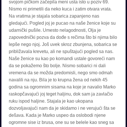
svojom pičkom začepila meni usta isto u poziv 69.
Nismo ni primetili da neko kuca i zatim otvara vrata.
Na vratima je stajala sobarica zapanjeno nas
gledajući. Pogled joj je pucao na naše ženice koje su
udarnički pušile. Umesto nelagodnosti, Olja je
zapovednički pozva da dođe s rečima što bi njima bilo
lepše nego njoj. Još uvek skroz zbunjena, sobarica se
približavala krevetu, ali ne spuštajući pogled sa nas.
Naše ženice su kao po komandi ustale govoreći nam
da se pokažemo što bolje. Nismo sobarici ni dali
vremena da se možda predomisli, nego smo odmah
navalili na nju. Bila je to krupna žena od nekih 45
godina sa ogromnim sisama na koje je navalio Marko
raskopčavajući joj teget haljinu, dok sam ja zavlačio
ruku ispod haljine. Stajala je kao ukopana
dozvoljavajući nam da je skidamo i ne verujući šta se
dešava. Kada je Marko uspeo da oslobodi njene
ogromne sise iz brusa, one su se belele kao sneg sa