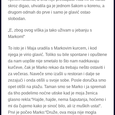
skroz digao, uhvatila ga je jednom šakom u korenu, a
drugom odmah do prve i samo je glavić ostao
slobodan.
„E, zbog ovog viška ja tako uživam u jebanju s
Markom!“
To isto je i Maja uradila s Markovim kurcem, i kod
njega je virio glavić. Toliko su bile spontane i opuštene
da nam uopšte nije smetalo to što nam nadrkavaju
kurčeve, čak je Marko rekao da trebaju nešto ostaviti i
za večeras. Naveče smo izašli u restoran i dalje se
zezajući i onda otišli u svoje sobe. Posle doručka smo
opet otišli na plažu. Taman smo se Marko i ja spremali
da tiho podelimo noćne utiske kad je moja ženica
glasno rekla:“Hajde, hajde, nema šaputanja, hoćemo i
mi da čujemo kako je sinoć bilo, ali iz muških usta!“.
Prvi je počeo Marko:“Druže, ova moja nije mogla