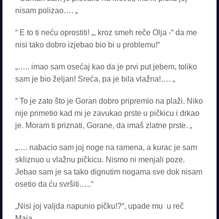
nisam polizao…. „
“ E to ti neću oprostiti! „, kroz smeh reče Olja -“ da me
nisi tako dobro izjebao bio bi u problemu!“
„….. imao sam osećaj kao da je prvi put jebem, toliko
sam je bio željan! Sreća, pa je bila vlažna!…. „
“ To je zato što je Goran dobro pripremio na plaži. Niko
nije primetio kad mi je zavukao prste u pičkicu i drkao
je. Moram ti priznati, Gorane, da imaš zlatne prste. „
„…. nabacio sam joj noge na ramena, a kurac je sam
skliznuo u vlažnu pičkicu. Nismo ni menjali poze.
Jebao sam je sa tako dignutim nogama sve dok nisam
osetio da ću svršiti…..“
„Nisi joj valjda napunio pičku!?“, upade mu u reč
Maja.