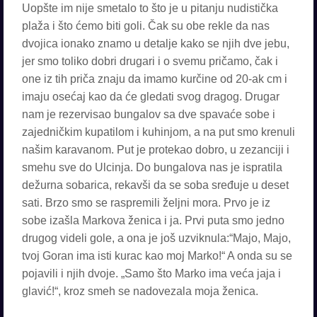
Uopšte im nije smetalo to što je u pitanju nudistička
plaža i što ćemo biti goli. Čak su obe rekle da nas
dvojica ionako znamo u detalje kako se njih dve jebu,
jer smo toliko dobri drugari i o svemu pričamo, čak i
one iz tih priča znaju da imamo kurčine od 20-ak cm i
imaju osećaj kao da će gledati svog dragog. Drugar
nam je rezervisao bungalov sa dve spavaće sobe i
zajedničkim kupatilom i kuhinjom, a na put smo krenuli
našim karavanom. Put je protekao dobro, u zezanciji i
smehu sve do Ulcinja. Do bungalova nas je ispratila
dežurna sobarica, rekavši da se soba sređuje u deset
sati. Brzo smo se raspremili željni mora. Prvo je iz
sobe izašla Markova ženica i ja. Prvi puta smo jedno
drugog videli gole, a ona je još uzviknula:“Majo, Majo,
tvoj Goran ima isti kurac kao moj Marko!“ A onda su se
pojavili i njih dvoje. „Samo što Marko ima veća jaja i
glavić!“, kroz smeh se nadovezala moja ženica.