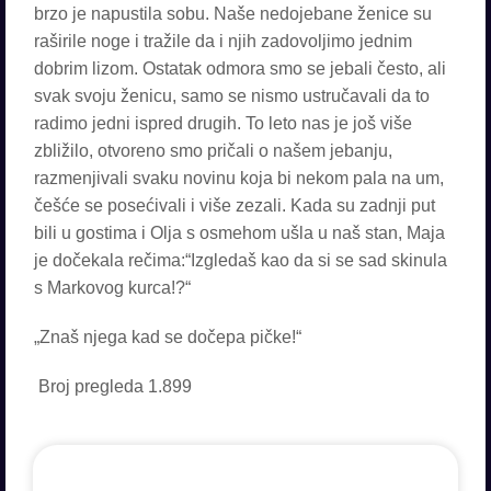
brzo je napustila sobu. Naše nedojebane ženice su
raširile noge i tražile da i njih zadovoljimo jednim
dobrim lizom. Ostatak odmora smo se jebali često, ali
svak svoju ženicu, samo se nismo ustručavali da to
radimo jedni ispred drugih. To leto nas je još više
zbližilo, otvoreno smo pričali o našem jebanju,
razmenjivali svaku novinu koja bi nekom pala na um,
češće se posećivali i više zezali. Kada su zadnji put
bili u gostima i Olja s osmehom ušla u naš stan, Maja
je dočekala rečima:“Izgledaš kao da si se sad skinula
s Markovog kurca!?“
„Znaš njega kad se dočepa pičke!“
Broj pregleda
1.899