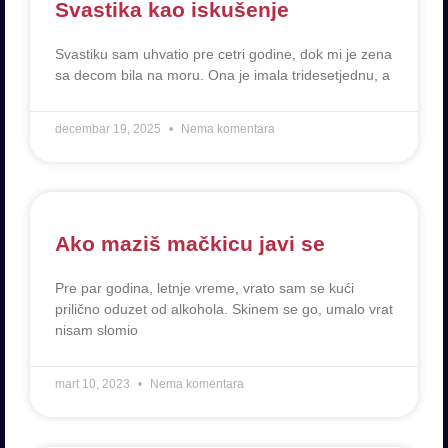
Svastika kao iskušenje
Svastiku sam uhvatio pre cetri godine, dok mi je zena
sa decom bila na moru. Ona je imala tridesetjednu, a
decembar 19, 2025
Nema komentara
Ako maziš mačkicu javi se
Pre par godina, letnje vreme, vrato sam se kući
prilično oduzet od alkohola. Skinem se go, umalo vrat
nisam slomio
mart 10, 2023
Nema komentara