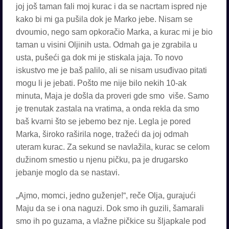
joj još taman fali moj kurac i da se nacrtam ispred nje
kako bi mi ga pušila dok je Marko jebe. Nisam se
dvoumio, nego sam opkoračio Marka, a kurac mi je bio
taman u visini Oljinih usta. Odmah ga je zgrabila u
usta, pušeći ga dok mi je stiskala jaja. To novo
iskustvo me je baš palilo, ali se nisam usuđivao pitati
mogu li je jebati. Pošto me nije bilo nekih 10-ak
minuta, Maja je došla da proveri gde smo više. Samo
je trenutak zastala na vratima, a onda rekla da smo
baš kvarni što se jebemo bez nje. Legla je pored
Marka, široko raširila noge, tražeći da joj odmah
uteram kurac. Za sekund se navlažila, kurac se celom
dužinom smestio u njenu pičku, pa je drugarsko
jebanje moglo da se nastavi.
„Ajmo, momci, jedno guženje!“, reče Olja, gurajući
Maju da se i ona naguzi. Dok smo ih guzili, šamarali
smo ih po guzama, a vlažne pičkice su šljapkale pod