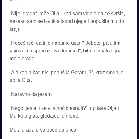
„Nije, draga“, reče Olja, „kad sam videla da će svršiti,
nekako sam se izvukla ispod njega i popušila mu do
kraja!“
„Hoćeš reći da ti je napunio usta!? Jebote, pa u tim
jajima ima sperme i za doručak!“, bila je znatiželjna
moja draga.
„A ti kao nikad nisi popušila Goranu!?“, kroz smeh je
upita Olja.
„Naravno da jesam.“
„Nego, jeste li se vi sinoć kresnuli?“, upitaše Olja i
Marko u glas, gledajući u mene.
Moja draga prva poče da priča.