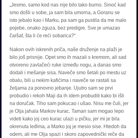
„Jesmo, samo kod nas nije bilo tako burno. Sinoć kad
smo došli u sobe, ja sam bila umorna, a Goranu se
isto jebalo kao i Marku, pa sam ga pustila da me malo
pojebe, onako zguza, bez predigre. Sve je umazao
čaršaf, šta li će reći sobarica?“
Nakon ovih iskrenih priča, naše druženje na plaži je
bilo još prisnije. Opet smo ih mazali s kremom, ali sad
otvoreno zavlačeći ruke između nogu, a danas smo
dodali i mešanje sisa. Naveče smo šetali po mestu uz
obalu, bili u nekim kafićima i naveče se rastali sa
željama za ponovno jebanje. Ujutro sam se prvi
probudio i rekoh Maji da ih idem probuditi kako bi išli
na doručak. Tiho sam pokucao i ušao. Nisu me čuli, jer
je Olja jahala Markov kurac. Taman sam mogao lepo
videti kako joj ceo kurac ulazi u pičku, jer mi je bila
okrenuta leđima, a Marko joj je mesio sise. Htedoh da
odem, ali me Olja spazi i skoro zapovednički reče da