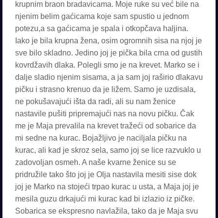
krupnim braon bradavicama. Moje ruke su već bile na
njenim belim gaćicama koje sam spustio u jednom
potezu,a sa gaćicama je spala i otkopčava haljina.
Iako je bila krupna žena, osim ogromnih sisa na njoj je
sve bilo skladno. Jedino joj je pička bila crna od gustih
kovrdžavih dlaka. Polegli smo je na krevet. Marko se i
dalje sladio njenim sisama, a ja sam joj raširio dlakavu
pičku i strasno krenuo da je ližem. Samo je uzdisala,
ne pokušavajući išta da radi, ali su nam ženice
nastavile pušiti pripremajući nas na novu pičku. Čak
me je Maja prevalila na krevet tražeći od sobarice da
mi sedne na kurac. Bojažljivo je naciljala pičku na
kurac, ali kad je skroz sela, samo joj se lice razvuklo u
zadovoljan osmeh. A naše kvarne ženice su se
pridružile tako što joj je Olja nastavila mesiti sise dok
joj je Marko na stojeći trpao kurac u usta, a Maja joj je
mesila guzu drkajući mi kurac kad bi izlazio iz pičke.
Sobarica se ekspresno navlažila, tako da je Maja svu