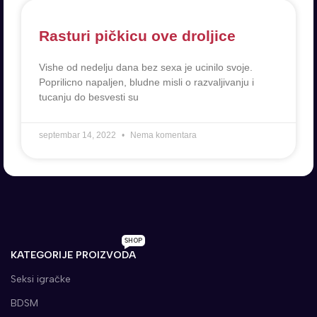
Rasturi pičkicu ove droljice
Vishe od nedelju dana bez sexa je ucinilo svoje.
Poprilicno napaljen, bludne misli o razvaljivanju i
tucanju do besvesti su
septembar 14, 2022
Nema komentara
SHOP
KATEGORIJE PROIZVODA
Seksi igračke
BDSM