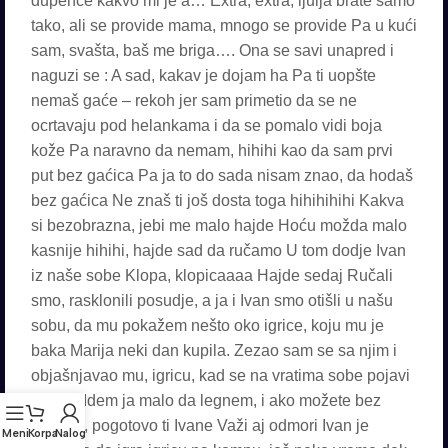
Meni
Korpa
Nalog