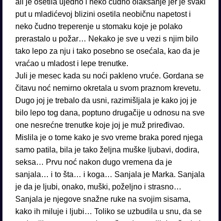
ali je osetila ujedno i neko čudno olakšanje jer je svaki
put u mladićevoj blizini osetila neobičnu napetost i
neko čudno treperenje u stomaku koje je polako
prerastalo u požar… Nekako je sve u vezi s njim bilo
tako lepo za nju i tako posebno se osećala, kao da je
vraćao u mladost i lepe trenutke.
Juli je mesec kada su noći pakleno vruće. Gordana se
čitavu noć nemirno okretala u svom praznom krevetu.
Dugo joj je trebalo da usni, razimišljala je kako joj je
bilo lepo tog dana, poptuno drugačije u odnosu na sve
one nesrećne trenutke koje joj je muž priređivao.
Mislila je o tome kako je svo vreme braka pored njega
samo patila, bila je tako željna muške ljubavi, dodira,
seksa… Prvu noć nakon dugo vremena da je
sanjala… i to šta… i koga… Sanjala je Marka. Sanjala
je da je ljubi, onako, muški, poželjno i strasno…
Sanjala je njegove snažne ruke na svojim sisama,
kako ih miluje i ljubi… Toliko se uzbudila u snu, da se