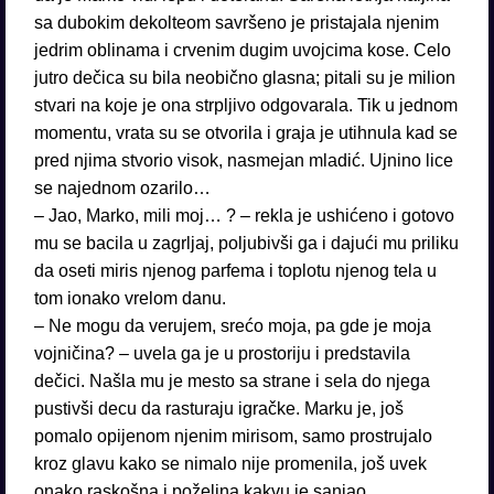
sa dubokim dekolteom savršeno je pristajala njenim
jedrim oblinama i crvenim dugim uvojcima kose. Celo
jutro dečica su bila neobično glasna; pitali su je milion
stvari na koje je ona strpljivo odgovarala. Tik u jednom
momentu, vrata su se otvorila i graja je utihnula kad se
pred njima stvorio visok, nasmejan mladić. Ujnino lice
se najednom ozarilo…
– Jao, Marko, mili moj… ? – rekla je ushićeno i gotovo
mu se bacila u zagrljaj, poljubivši ga i dajući mu priliku
da oseti miris njenog parfema i toplotu njenog tela u
tom ionako vrelom danu.
– Ne mogu da verujem, srećo moja, pa gde je moja
vojničina? – uvela ga je u prostoriju i predstavila
dečici. Našla mu je mesto sa strane i sela do njega
pustivši decu da rasturaju igračke. Marku je, još
pomalo opijenom njenim mirisom, samo prostrujalo
kroz glavu kako se nimalo nije promenila, još uvek
onako raskošna i poželjna kakvu je sanjao.