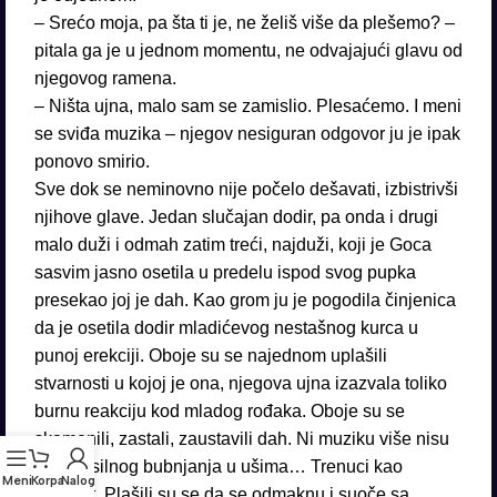
– Srećo moja, pa šta ti je, ne želiš više da plešemo? –
pitala ga je u jednom momentu, ne odvajajući glavu od
njegovog ramena.
– Ništa ujna, malo sam se zamislio. Plesaćemo. I meni
se sviđa muzika – njegov nesiguran odgovor ju je ipak
ponovo smirio.
Sve dok se neminovno nije počelo dešavati, izbistrivši
njihove glave. Jedan slučajan dodir, pa onda i drugi
malo duži i odmah zatim treći, najduži, koji je Goca
sasvim jasno osetila u predelu ispod svog pupka
presekao joj je dah. Kao grom ju je pogodila činjenica
da je osetila dodir mladićevog nestašnog kurca u
punoj erekciji. Oboje su se najednom uplašili
stvarnosti u kojoj je ona, njegova ujna izazvala toliko
burnu reakciju kod mladog rođaka. Oboje su se
skamenili, zastali, zaustavili dah. Ni muziku više nisu
čuli od silnog bubnjanja u ušima… Trenuci kao
Meni
Korpa
Nalog
večnost. Plašili su se da se odmaknu i suoče sa