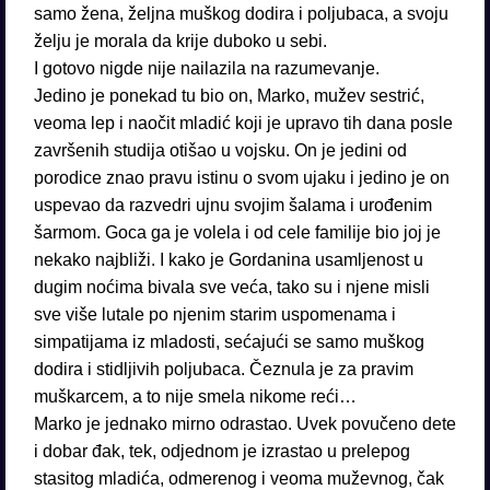
samo žena, željna muškog dodira i poljubaca, a svoju
želju je morala da krije duboko u sebi.
I gotovo nigde nije nailazila na razumevanje.
Jedino je ponekad tu bio on, Marko, mužev sestrić,
veoma lep i naočit mladić koji je upravo tih dana posle
završenih studija otišao u vojsku. On je jedini od
porodice znao pravu istinu o svom ujaku i jedino je on
uspevao da razvedri ujnu svojim šalama i urođenim
šarmom. Goca ga je volela i od cele familije bio joj je
nekako najbliži. I kako je Gordanina usamljenost u
dugim noćima bivala sve veća, tako su i njene misli
sve više lutale po njenim starim uspomenama i
simpatijama iz mladosti, sećajući se samo muškog
dodira i stidljivih poljubaca. Čeznula je za pravim
muškarcem, a to nije smela nikome reći…
Marko je jednako mirno odrastao. Uvek povučeno dete
i dobar đak, tek, odjednom je izrastao u prelepog
stasitog mladića, odmerenog i veoma muževnog, čak