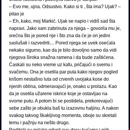
– Evo me, ujna. Odsustvo. Kako si ti , šta ima? Ujak? –
pitao je
– Eh, kako, moj Markić. Ujak se napio i vidiš sad šta
napravi. Jako sam zabrinuta za njega – govorila mu je,
srećna što je pored nje i što zna da će je on jedini
saslušati i razvedriti… Pored njega se uvek osećala
nekako sigurno, kao da je bilo dovoljno samo da vidi
njegova široka snažna ramena i da bude zaštićena.
Ćaskali su neko vreme uz kafu, pričajući o svemu i
svačemu. Ona je osetila par puta kako njegov pogled
krišom nestašno luta od crvenih uvojaka kose do
njenih oblina, odmeravajući je, onako u prolazu. Kao
da je osetila užarene iskrice koje je ostavljao na
svome putu. A potom bi se postidela, prekorevajući
sebe zašto je obukla baš tu izazovnu haljinu. A nakon
svakog takvog škakljivog momenta, oboje su skretali
temu i pažnju na nešto drugo.
Roditelji su polako odveli svu decu kućama i njih