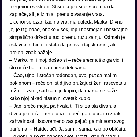
njegovom sestrom. Stisnula je usne, spremna da
zaplače, ali je iz misli prenu otvaranje vrata.
Lice joj se ozari kad na vratima ugleda Marka. Divno
joj je izgledao, onako visok, lep i nasmejan i beskrajno
simpatično držeći u ruci crvenu ružu za nju. Odmah je
ostavila torbicu i ustala da prihvati taj skromni, ali
prelepi znak pažnje.
– Marko, mili moj, došao si – reče srećna što ga vidi i
što neće bar taj dan presedeti sama.
– Ćao, ujna. I srećan rođendan, ovaj put sa malim
poklonom – reče on, stidljivo pružajući ženi rascvetalu
ružu. – Izvoli, sad sam je kupio, da mama ne kaže
kako njoj nikad nisam ni cvetak kupio.
– Jao, srećo moja, pa hvala ti. Ti si zaista divan, a
divna je i ruža – reče ona, ljubeći ga u obraz u znak
zahvalnosti i istovremeno zasipajući ga mirisom svog
parfema. – Hajde, uđi. Ja sam ti sama, kao po običaju.
– okrenula se da odnese cvet u vazu, dajući Marku