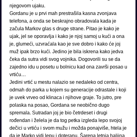
njegovom ujaku.
Gordanu je u prvi mah prestrašila kasna zvonjava
telefona, a onda se beskrajno obradovala kada je
začula Markov glas s druge strane. Pitao je kako je
ujak, jel se oporavlja i kako je njoj samoj u kući a ona
je, glumeći, uzvraćala kao je sve dobro i kako će joj
muž ipak brzo kući. Jedino je bila iskrena kako jedva
čeka da sutra vidi svog vojnika. Dogovorili su se da
zajedno idu u posetu u bolnicu kad ona završi posao u
vrtiću…
Jedini vrtić u mestu nalazio se nedaleko od centra,
odmah do parka u kojem su generacije odrastale i koji
je uvek vrveo od klinaca i njihove graje. To jutro, pre
polaska na posao, Gordana se neobično dugo
spremala. Sutradan joj je bio četrdeset i drugi
rođendan i želela je da tog petka izgleda lepo svojoj
dečici u vrtiću i svom mužu i možda ponajviše, htela je
da je Marko vidi lepu i doteranu. Šarena letnja haljina