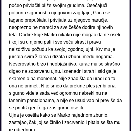
počeo privlačiti bliže svojim grudima. Osećajući
potpunu sigurnost u njegovom zagrljaju, Goca se
lagano prepuštala i privijala uz njegovo naručje,
neoprezno ne mareći za sve češće dodire njihovih
tela. Dodire koje Marko nikako nije mogao da ne oseti
i koji su u njemu palili sve veću strast i pravu
neizdrživu požudu ka svojoj zgodnoj ujni. Krv mu je
jurcala svim žilama i dizala uzbunu među nogama.
Neverovatno brzo i neobjašnjivo, kurac mu se strašno
digao na sopstvenu ujnu. Iznenadni strah i stid ga je
skamenio na momenat. Nije znao šta da uradi da to i
ona ne primeti. Nije smeo da prekine ples jer bi ona
sigurno videla sada već ogromnu nabreklinu na
lanenim pantalonama, a nije se usuđivao ni previše da
se približi jer će ga zasigurno osetiti.
Ujna je osetila kako se Marko najednom zbunio,
zastajao, čak joj se činilo i zacrvenio i pitala se šta mu
je odjednom.