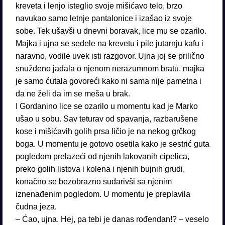
kreveta i lenjo isteglio svoje mišićavo telo, brzo
navukao samo letnje pantalonice i izašao iz svoje
sobe. Tek ušavši u dnevni boravak, lice mu se ozarilo.
Majka i ujna se sedele na krevetu i pile jutarnju kafu i
naravno, vodile uvek isti razgovor. Ujna joj se prilično
snuždeno jadala o njenom nerazumnom bratu, majka
je samo ćutala govoreći kako ni sama nije pametna i
da ne želi da im se meša u brak.
I Gordanino lice se ozarilo u momentu kad je Marko
ušao u sobu. Sav teturav od spavanja, razbarušene
kose i mišićavih golih prsa ličio je na nekog grčkog
boga. U momentu je gotovo osetila kako je sestrić guta
pogledom prelazeći od njenih lakovanih cipelica,
preko golih listova i kolena i njenih bujnih grudi,
konačno se bezobrazno sudarivši sa njenim
iznenađenim pogledom. U momentu je preplavila
čudna jeza.
– Ćao, ujna. Hej, pa tebi je danas rođendan!? – veselo