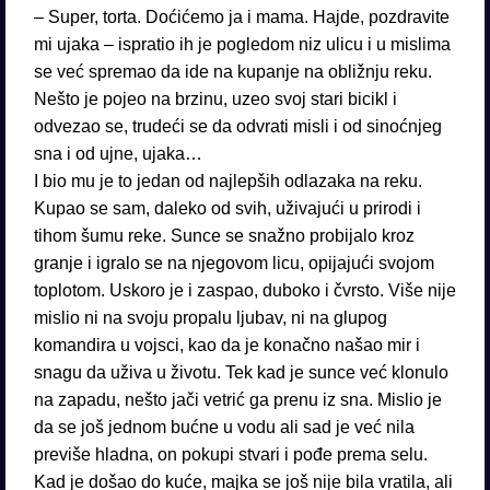
– Super, torta. Doćićemo ja i mama. Hajde, pozdravite
mi ujaka – ispratio ih je pogledom niz ulicu i u mislima
se već spremao da ide na kupanje na obližnju reku.
Nešto je pojeo na brzinu, uzeo svoj stari bicikl i
odvezao se, trudeći se da odvrati misli i od sinoćnjeg
sna i od ujne, ujaka…
I bio mu je to jedan od najlepših odlazaka na reku.
Kupao se sam, daleko od svih, uživajući u prirodi i
tihom šumu reke. Sunce se snažno probijalo kroz
granje i igralo se na njegovom licu, opijajući svojom
toplotom. Uskoro je i zaspao, duboko i čvrsto. Više nije
mislio ni na svoju propalu ljubav, ni na glupog
komandira u vojsci, kao da je konačno našao mir i
snagu da uživa u životu. Tek kad je sunce već klonulo
na zapadu, nešto jači vetrić ga prenu iz sna. Mislio je
da se još jednom bućne u vodu ali sad je već nila
previše hladna, on pokupi stvari i pođe prema selu.
Kad je došao do kuće, majka se još nije bila vratila, ali