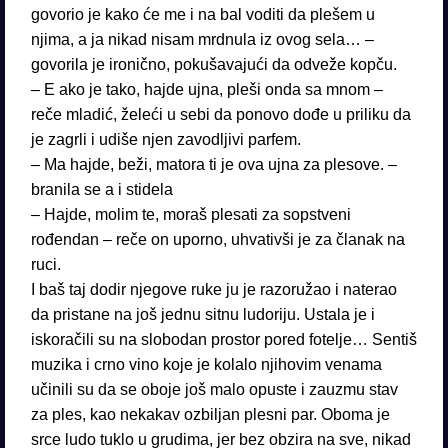
govorio je kako će me i na bal voditi da plešem u
njima, a ja nikad nisam mrdnula iz ovog sela… –
govorila je ironično, pokušavajući da odveže kopču.
– E ako je tako, hajde ujna, pleši onda sa mnom –
reče mladić, želeći u sebi da ponovo dođe u priliku da
je zagrli i udiše njen zavodljivi parfem.
– Ma hajde, beži, matora ti je ova ujna za plesove. –
branila se a i stidela
– Hajde, molim te, moraš plesati za sopstveni
rođendan – reče on uporno, uhvativši je za članak na
ruci.
I baš taj dodir njegove ruke ju je razoružao i naterao
da pristane na još jednu sitnu ludoriju. Ustala je i
iskoračili su na slobodan prostor pored fotelje… Sentiš
muzika i crno vino koje je kolalo njihovim venama
učinili su da se oboje još malo opuste i zauzmu stav
za ples, kao nekakav ozbiljan plesni par. Oboma je
srce ludo tuklo u grudima, jer bez obzira na sve, nikad