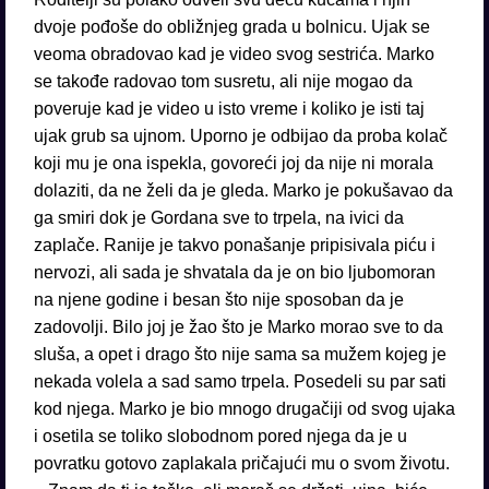
dvoje pođoše do obližnjeg grada u bolnicu. Ujak se
veoma obradovao kad je video svog sestrića. Marko
se takođe radovao tom susretu, ali nije mogao da
poveruje kad je video u isto vreme i koliko je isti taj
ujak grub sa ujnom. Uporno je odbijao da proba kolač
koji mu je ona ispekla, govoreći joj da nije ni morala
dolaziti, da ne želi da je gleda. Marko je pokušavao da
ga smiri dok je Gordana sve to trpela, na ivici da
zaplače. Ranije je takvo ponašanje pripisivala piću i
nervozi, ali sada je shvatala da je on bio ljubomoran
na njene godine i besan što nije sposoban da je
zadovolji. Bilo joj je žao što je Marko morao sve to da
sluša, a opet i drago što nije sama sa mužem kojeg je
nekada volela a sad samo trpela. Posedeli su par sati
kod njega. Marko je bio mnogo drugačiji od svog ujaka
i osetila se toliko slobodnom pored njega da je u
povratku gotovo zaplakala pričajući mu o svom životu.