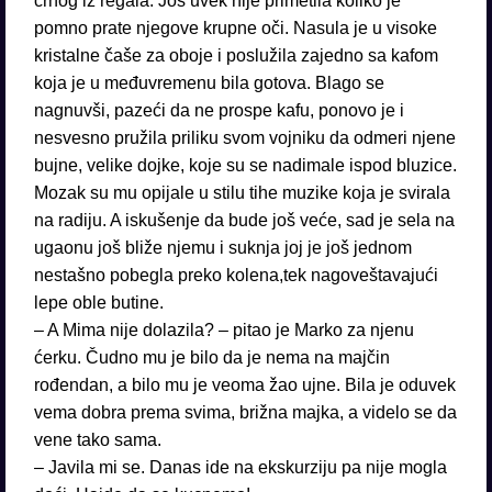
crnog iz regala. Još uvek nije primetila koliko je
pomno prate njegove krupne oči. Nasula je u visoke
kristalne čaše za oboje i poslužila zajedno sa kafom
koja je u međuvremenu bila gotova. Blago se
nagnuvši, pazeći da ne prospe kafu, ponovo je i
nesvesno pružila priliku svom vojniku da odmeri njene
bujne, velike dojke, koje su se nadimale ispod bluzice.
Mozak su mu opijale u stilu tihe muzike koja je svirala
na radiju. A iskušenje da bude još veće, sad je sela na
ugaonu još bliže njemu i suknja joj je još jednom
nestašno pobegla preko kolena,tek nagoveštavajući
lepe oble butine.
– A Mima nije dolazila? – pitao je Marko za njenu
ćerku. Čudno mu je bilo da je nema na majčin
rođendan, a bilo mu je veoma žao ujne. Bila je oduvek
vema dobra prema svima, brižna majka, a videlo se da
vene tako sama.
– Javila mi se. Danas ide na ekskurziju pa nije mogla