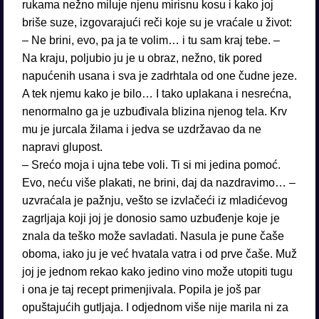
rukama nežno miluje njenu mirisnu kosu i kako joj
briše suze, izgovarajući reči koje su je vraćale u život:
– Ne brini, evo, pa ja te volim… i tu sam kraj tebe. –
Na kraju, poljubio ju je u obraz, nežno, tik pored
napućenih usana i sva je zadrhtala od one čudne jeze.
A tek njemu kako je bilo… I tako uplakana i nesrećna,
nenormalno ga je uzbuđivala blizina njenog tela. Krv
mu je jurcala žilama i jedva se uzdržavao da ne
napravi glupost.
– Srećo moja i ujna tebe voli. Ti si mi jedina pomoć.
Evo, neću više plakati, ne brini, daj da nazdravimo… –
uzvraćala je pažnju, vešto se izvlačeći iz mladićevog
zagrljaja koji joj je donosio samo uzbuđenje koje je
znala da teško može savladati. Nasula je pune čaše
oboma, iako ju je već hvatala vatra i od prve čaše. Muž
joj je jednom rekao kako jedino vino može utopiti tugu
i ona je taj recept primenjivala. Popila je još par
opuštajućih gutljaja. I odjednom više nije marila ni za