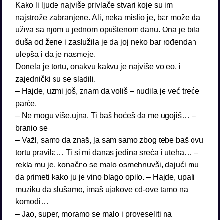
Kako li ljude najviše privlače stvari koje su im
najstrože zabranjene. Ali, neka mislio je, bar može da
uživa sa njom u jednom opuštenom danu. Ona je bila
duša od žene i zaslužila je da joj neko bar rođendan
ulepša i da je nasmeje.
Donela je tortu, onakvu kakvu je najviše voleo, i
zajednički su se sladili.
– Hajde, uzmi još, znam da voliš – nudila je već treće
parče.
– Ne mogu više,ujna. Ti baš hoćeš da me ugojiš… –
branio se
– Važi, samo da znaš, ja sam samo zbog tebe baš ovu
tortu pravila… Ti si mi danas jedina sreća i uteha… –
rekla mu je, konačno se malo osmehnuvši, dajući mu
da primeti kako ju je vino blago opilo. – Hajde, upali
muziku da slušamo, imaš ujakove cd-ove tamo na
komodi…
– Jao, super, moramo se malo i proveseliti na