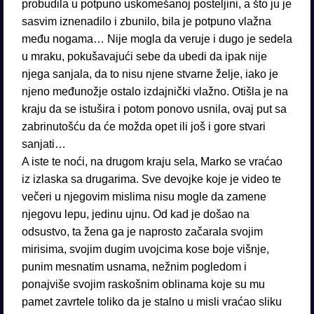
probudila u potpuno uskomešanoj posteljini, a što ju je
sasvim iznenadilo i zbunilo, bila je potpuno vlažna
među nogama… Nije mogla da veruje i dugo je sedela
u mraku, pokušavajući sebe da ubedi da ipak nije
njega sanjala, da to nisu njene stvarne želje, iako je
njeno međunožje ostalo izdajnički vlažno. Otišla je na
kraju da se istušira i potom ponovo usnila, ovaj put sa
zabrinutošću da će možda opet ili još i gore stvari
sanjati…
A iste te noći, na drugom kraju sela, Marko se vraćao
iz izlaska sa drugarima. Sve devojke koje je video te
večeri u njegovim mislima nisu mogle da zamene
njegovu lepu, jedinu ujnu. Od kad je došao na
odsustvo, ta žena ga je naprosto začarala svojim
mirisima, svojim dugim uvojcima kose boje višnje,
punim mesnatim usnama, nežnim pogledom i
ponajviše svojim raskošnim oblinama koje su mu
pamet zavrtele toliko da je stalno u misli vraćao sliku