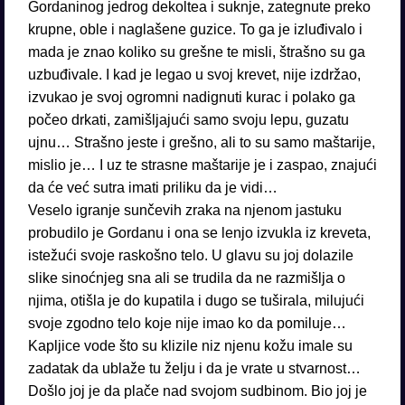
Gordaninog jedrog dekoltea i suknje, zategnute preko
krupne, oble i naglašene guzice. To ga je izluđivalo i
mada je znao koliko su grešne te misli, štrašno su ga
uzbuđivale. I kad je legao u svoj krevet, nije izdržao,
izvukao je svoj ogromni nadignuti kurac i polako ga
počeo drkati, zamišljajući samo svoju lepu, guzatu
ujnu… Strašno jeste i grešno, ali to su samo maštarije,
mislio je… I uz te strasne maštarije je i zaspao, znajući
da će već sutra imati priliku da je vidi…
Veselo igranje sunčevih zraka na njenom jastuku
probudilo je Gordanu i ona se lenjo izvukla iz kreveta,
istežući svoje raskošno telo. U glavu su joj dolazile
slike sinoćnjeg sna ali se trudila da ne razmišlja o
njima, otišla je do kupatila i dugo se tuširala, milujući
svoje zgodno telo koje nije imao ko da pomiluje…
Kapljice vode što su klizile niz njenu kožu imale su
zadatak da ublaže tu želju i da je vrate u stvarnost…
Došlo joj je da plače nad svojom sudbinom. Bio joj je