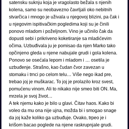
satensku suknju koja je vragolasto bežala s njenih
kolena, samo su neobavezno čavrljali oko nebitnih
stvarčica i mnogo je uživala u njegovoj blizini, pa čak i
u njegovim ispitivačkim pogledima koji su je činili
ponovo mladom i poželjnom. Vino je učinilo čak da
dopusti sebi i prikriveno koketiranje sa mladićevim
očima. Uzbuđivala ju je pomisao da njen Marko tako
opčinjeno gleda u njene nabujale grudi i gola kolena.
Ponovo se osećala lepom i mladom i … osetila je
uzbuđenje. Strašno, kao čudan čvor zavezan u
stomaku i trnci po celom telu… Više nego ikad pre,
trebao joj je muškarac. To joj je prolazilo kroz svest,
pomućenu vinom. Ali to nikako nije smeo biti ON. Ma,
mrzela je svoj život…
A tek njemu kako je bilo u glavi. Čitav haos. Kako bi
voleo da mu ona nije ujna, možda bi i smogao snage
da joj kaže koliko ga uzbuđuje. Ovako, trpeo je i
krišom bacao poglede na njene raskrupnjale grudi.