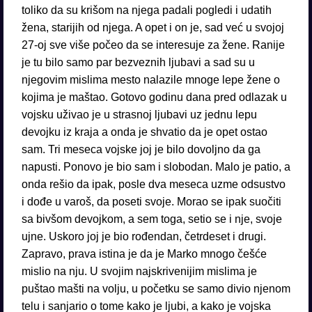
toliko da su krišom na njega padali pogledi i udatih
žena, starijih od njega. A opet i on je, sad već u svojoj
27-oj sve više počeo da se interesuje za žene. Ranije
je tu bilo samo par bezveznih ljubavi a sad su u
njegovim mislima mesto nalazile mnoge lepe žene o
kojima je maštao. Gotovo godinu dana pred odlazak u
vojsku uživao je u strasnoj ljubavi uz jednu lepu
devojku iz kraja a onda je shvatio da je opet ostao
sam. Tri meseca vojske joj je bilo dovoljno da ga
napusti. Ponovo je bio sam i slobodan. Malo je patio, a
onda rešio da ipak, posle dva meseca uzme odsustvo
i dođe u varoš, da poseti svoje. Morao se ipak suočiti
sa bivšom devojkom, a sem toga, setio se i nje, svoje
ujne. Uskoro joj je bio rođendan, četrdeset i drugi.
Zapravo, prava istina je da je Marko mnogo češće
mislio na nju. U svojim najskrivenijim mislima je
puštao mašti na volju, u početku se samo divio njenom
telu i sanjario o tome kako je ljubi, a kako je vojska