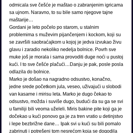
odmicala sve češće je maštao o zabranjenim igricama
sa ujnom. Naravno, to su bile samo njegove tajne
maštarije…
Gordani je leto počelo po starom, u stalnim
problemima s muževim pijančenjem i kockom, koji su
se završili saobraćajkom u kojoj je jedva izvukao živu
glavu i zaradio nekoliko nedelja bolnice. Povrh sve
muke još je morala i sama provoditi duge noći u pustoj
kući. I to sve češće plačući…Danju je pak, posle posla
odlazila do bolnice.
Marko je došao na nagradno odsustvo, konačno,
jedne srede početkom jula, veseo, uživajući u slobodi
van kasarne i mirisu leta. Marko je dugo čekao to
odsustvo, možda i suviše dugo, budući da su ga se svi
u familiji bili veoma uželeli. Miris bakine pite koji ga je
dočekao u kući ponovo ga je za tren vratio u detinjstvo
i lepe bezbrižne dane… Ipak svi u kući su bili pomalo
zabrinuti i potrešeni tom nesrećom koja se dogodila