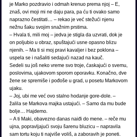
je Marko pozdravio i odmah krenuo prema njoj – E,
znaš, ovi moji mi ne daju para, pa ću ti ovako samo
naprazno čestitati… – rekao je već stežući njenu
nežnu šaku svojim snažnim prstima.
– Hvala ti, mili moj – jedva je stigla da uzvrati, dok je
on poljubio u obraz, spuštajući usne opasno blizu
njenih. – Ma ti si moj pravi kavaljer i bez poklona –
uspela se i našaliti sedajući nazad na kauč.
Sedeli su još neko vreme svo troje, ćaskajući o svemu,
poslovima, ujakovom sporom oporavku. Konačno, dve
žene se spremiše i pođoše u grad, u posetu Markovom
ujaku.
– Joj, ubi me već ovo stalno hodanje gore-dole. –
žalila se Markova majka ustajući. – Samo da mu bude
bolje… Hajdemo.
– A ti Maki, obavezno danas naiđi do mene. – reče mu
ujna, popravljajući svoju šarenu bluzicu – napravila
sam tortu koju ti najviše voliš, a zaboravih je poneti.