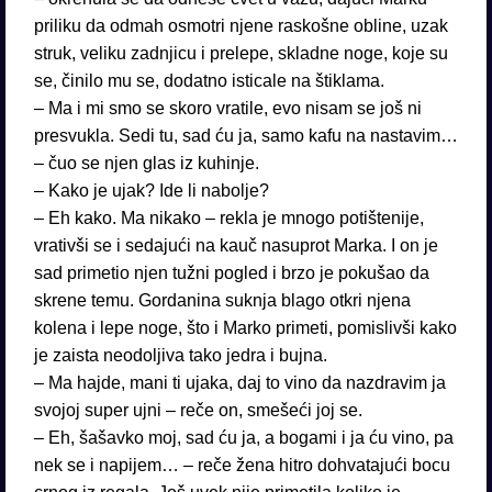
priliku da odmah osmotri njene raskošne obline, uzak
struk, veliku zadnjicu i prelepe, skladne noge, koje su
se, činilo mu se, dodatno isticale na štiklama.
– Ma i mi smo se skoro vratile, evo nisam se još ni
presvukla. Sedi tu, sad ću ja, samo kafu na nastavim…
– čuo se njen glas iz kuhinje.
– Kako je ujak? Ide li nabolje?
– Eh kako. Ma nikako – rekla je mnogo potištenije,
vrativši se i sedajući na kauč nasuprot Marka. I on je
sad primetio njen tužni pogled i brzo je pokušao da
skrene temu. Gordanina suknja blago otkri njena
kolena i lepe noge, što i Marko primeti, pomislivši kako
je zaista neodoljiva tako jedra i bujna.
– Ma hajde, mani ti ujaka, daj to vino da nazdravim ja
svojoj super ujni – reče on, smešeći joj se.
– Eh, šašavko moj, sad ću ja, a bogami i ja ću vino, pa
nek se i napijem… – reče žena hitro dohvatajući bocu