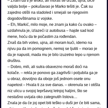
– Znam da ti je teško, ali moraš se držati, ujna, biće
valjda bolje – pokušavao je Marko tešiti je. Čak su
zajedno otišli na sladoled i smejali se njegovim
dogodovštinama iz vojske.
– Eh, Markić, milo moje, ne znam ja kako ću ovako –
uzdahnula je, izlazeći iz autobusa – hajde sad kod
mene, hoću da te počastim za rođendan.
Znaš da bih voleo, ujna, ali moram kući, idemo na
njivu pa da im pomognem, nemoj se ljutiti – morao je
da je napusti, mada mu je bilo izuzetno lepo u njenom
društvu.
– Dobro, mili, ali sutra obavezno moraš doći na
kolače. – rekla je ponovo ga zagrlivši i poljubila ga je
u obraz, dovoljno da oboje još jednom osete onu
napetost – Hvala ti za sve danas. – okrenula se i otišla
niz ulicu u svojoj lepršavoj letnjoj haljini, što se
nestašno uvijala oko zategnutih listova…
Znala je da će joj opet biti teško u duši jer će biti sama,