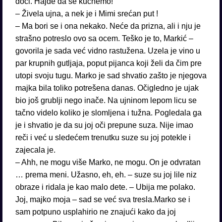
doći. Hajde da se kucnemo!
– Živela ujna, a nek je i Mimi srećan put !
– Ma bori se i ona nekako. Neće da prizna, ali i nju je
strašno potreslo ovo sa ocem. Teško je to, Markić –
govorila je sada već vidno rastužena. Uzela je vino u
par krupnih gutljaja, poput pijanca koji želi da čim pre
utopi svoju tugu. Marko je sad shvatio zašto je njegova
majka bila toliko potrešena danas. Očigledno je ujak
bio još grublji nego inače. Na ujninom lepom licu se
tačno videlo koliko je slomljena i tužna. Pogledala ga
je i shvatio je da su joj oči prepune suza. Nije imao
reči i već u sledećem trenutku suze su joj potekle i
zajecala je.
– Ahh, ne mogu više Marko, ne mogu. On je odvratan
… prema meni. Užasno, eh, eh. – suze su joj lile niz
obraze i ridala je kao malo dete. – Ubija me polako.
Joj, majko moja – sad se već sva tresla.Marko se i
sam potpuno usplahirio ne znajući kako da joj