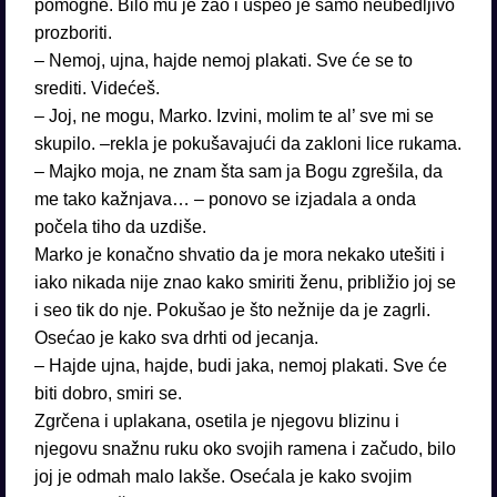
pomogne. Bilo mu je žao i uspeo je samo neubedljivo
prozboriti.
– Nemoj, ujna, hajde nemoj plakati. Sve će se to
srediti. Videćeš.
– Joj, ne mogu, Marko. Izvini, molim te al’ sve mi se
skupilo. –rekla je pokušavajući da zakloni lice rukama.
– Majko moja, ne znam šta sam ja Bogu zgrešila, da
me tako kažnjava… – ponovo se izjadala a onda
počela tiho da uzdiše.
Marko je konačno shvatio da je mora nekako utešiti i
iako nikada nije znao kako smiriti ženu, približio joj se
i seo tik do nje. Pokušao je što nežnije da je zagrli.
Osećao je kako sva drhti od jecanja.
– Hajde ujna, hajde, budi jaka, nemoj plakati. Sve će
biti dobro, smiri se.
Zgrčena i uplakana, osetila je njegovu blizinu i
njegovu snažnu ruku oko svojih ramena i začudo, bilo
joj je odmah malo lakše. Osećala je kako svojim