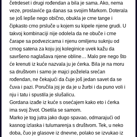
četrdeset i drugi rođendan a bila je sama. Ako, nema
veze, proslaviće ga danas sa svojim Markom. Doterala
se još lepše nego obično, obukla je crne tange i
čipkasto crno prsluče u kojem su kipele njene grudi. U
takvoj kombinaciji nije odolela da ne obuče i crne
čarape sa podvezicama i njenu omiljenu suknju od
crnog satena za koju joj koleginice uvek kažu da
savršeno naglašava njene obline… Malo pre nego što
će krenuti iz kuće nazvala ju je ćerka. Bila je na moru
sa društvom i samo je majci poželela srećan
rođendan, ne čekajući da čuje još jedan savet da se
čuva i pazi. Poručila joj je da je u žurbi i da puno voli i
nju i tatu i spustila je slušalicu.
Gordana izađe iz kuće s osećajem kako eto i ćerka
ima svoj život. Osetila se samom.
Marko je tog jutra jako dugo spavao, odmarajući od
kasnog izlaska i tulumarenja s društvom. Tek, u neko
doba, čuo je glasove iz dnevne, polako se izvukao iz