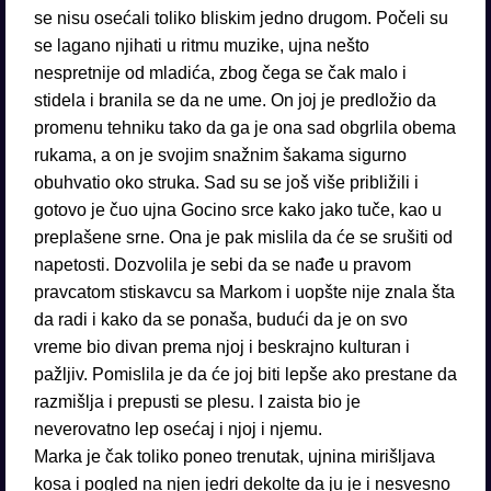
se nisu osećali toliko bliskim jedno drugom. Počeli su
se lagano njihati u ritmu muzike, ujna nešto
nespretnije od mladića, zbog čega se čak malo i
stidela i branila se da ne ume. On joj je predložio da
promenu tehniku tako da ga je ona sad obgrlila obema
rukama, a on je svojim snažnim šakama sigurno
obuhvatio oko struka. Sad su se još više približili i
gotovo je čuo ujna Gocino srce kako jako tuče, kao u
preplašene srne. Ona je pak mislila da će se srušiti od
napetosti. Dozvolila je sebi da se nađe u pravom
pravcatom stiskavcu sa Markom i uopšte nije znala šta
da radi i kako da se ponaša, budući da je on svo
vreme bio divan prema njoj i beskrajno kulturan i
pažljiv. Pomislila je da će joj biti lepše ako prestane da
razmišlja i prepusti se plesu. I zaista bio je
neverovatno lep osećaj i njoj i njemu.
Marka je čak toliko poneo trenutak, ujnina mirišljava
kosa i pogled na njen jedri dekolte da ju je i nesvesno