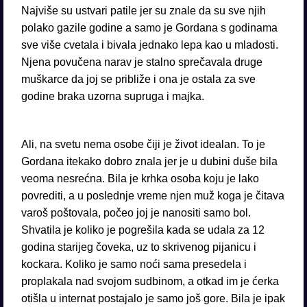
Najviše su ustvari patile jer su znale da su sve njih
polako gazile godine a samo je Gordana s godinama
sve više cvetala i bivala jednako lepa kao u mladosti.
Njena povučena narav je stalno sprečavala druge
muškarce da joj se približe i ona je ostala za sve
godine braka uzorna supruga i majka.
Ali, na svetu nema osobe čiji je život idealan. To je
Gordana itekako dobro znala jer je u dubini duše bila
veoma nesrećna. Bila je krhka osoba koju je lako
povrediti, a u poslednje vreme njen muž koga je čitava
varoš poštovala, počeo joj je nanositi samo bol.
Shvatila je koliko je pogrešila kada se udala za 12
godina starijeg čoveka, uz to skrivenog pijanicu i
kockara. Koliko je samo noći sama presedela i
proplakala nad svojom sudbinom, a otkad im je ćerka
otišla u internat postajalo je samo još gore. Bila je ipak