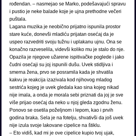
rođendan. – nasmejao se Marko, podešavajući spravu
i pustio je neke balade koje je ujna prethodne večeri
puštala.
Lagana muzika je neobično prijatno ispunila prostor
stare kuće, donevši mladiću prijatan osećaj da je
uspeo razvedriti svoju tužnu i uplakanu ujnu. Ona se
konačno razveselila, videvši koliko mu je stalo do nje.
Opazila je njegove užarene ispitivačke poglede i jako
čudni osećaji su joj ispunili dušu. Uvek stidljiva i
smerna žena, prvo se posramila kada je shvatila
kakvu je reakcija izazivala kod njihovog mladog
sestrića kojeg je uvek gledala kao sina kojeg nikad
nije imala, a onda je morala sebi priznati da joj je sve
više prijao osećaj da neko u njoj gleda zgodnu ženu.
Ponovo se osetila poželjnom i lepom, kao i prvih
godina braka. Sela je na fotelju, shvativši da još uvek
nije izula svoje lakovane cipelice na štiklu.
– Eto vidiš, kad mi je ove cipelice kupio tvoj ujak,