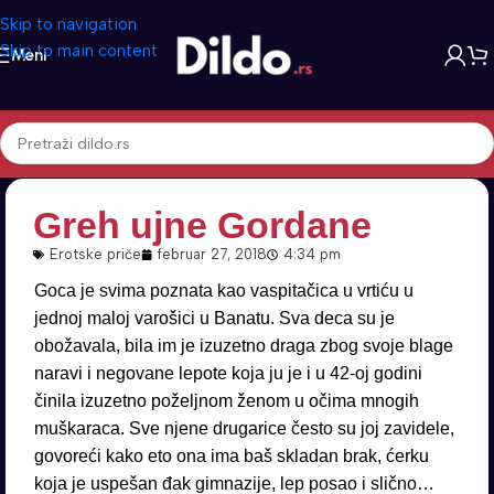
Skip to navigation
Skip to main content
Meni
Greh ujne Gordane
Erotske priče
februar 27, 2018
4:34 pm
Goca je svima poznata kao vaspitačica u vrtiću u
jednoj maloj varošici u Banatu. Sva deca su je
obožavala, bila im je izuzetno draga zbog svoje blage
naravi i negovane lepote koja ju je i u 42-oj godini
činila izuzetno poželjnom ženom u očima mnogih
muškaraca. Sve njene drugarice često su joj zavidele,
govoreći kako eto ona ima baš skladan brak, ćerku
koja je uspešan đak gimnazije, lep posao i slično…