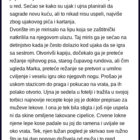
u red. Sećao se kako su ujak i ujna planirali da
sagrade novu kuću, ali to nikad nisu uspeli, najviše
zbog ujakovog pića i kartanja.
Dvorište im je mirisalo na lipu koja se zaštitnički
natkrilila na njegovom ulazu. Taj miris ga je sećao na
detinjstvo kada je često dolazio kod ujaka da se igra
sa sestrom. Otvorivši kapiju, dočekalo ga je preteće
režanje njihovog psa, starog čupavog rundova, ali čim
ugleda Marka, preteće režanje se pretvori u umilno
cviljenje i veselu igru oko njegovih nogu. Prošao je
uskom stazicom do praga i pokucao na vrata, pa ih
polako otvorio. Ujna je sedela u fotelji i tražila u svojoj
torbici najnovije recepte koje joj je doktor prepisao za
muževe lekove. I ona je tek bila stigla i još nije uspela
ni da skine omiljene lakovane cipelice. Crvene lokne
njene lepe kose padale su joj do ramena i uvijale se
oko vrata. Tek, njen tužan pogled je skrivao sve ružno
što je taj dan ponovo doživela od muža i to pred