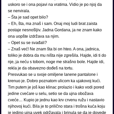
uskoro se i ona pojavi na vratima. Vidio je po njoj da
se nervirala.
– Šta je sad opet bilo?
– Eh, šta, ma znaš i sam. Onaj moj ludi brat zaista
postaje nesnošljiv. Jadna Gordana, ja ne znam kako
ona uopšte izdržava sa njim.
– Opet su se svađali?
– Znaš već! Ne znam šta bi on hteo. A ona, jadnica,
toliko je dobra da mu ništa nije zgrešila. Hajde, idi ti do
nje, ja neću s tobom, noge me strašno bole. Hajde idi,
rekla je da obavezno dođeš na tortu.
Presvukao se u svoje omiljene lanene pantalone i
krenuo je. Dobro poznatom ulicom ka ujakovoj kući.
Tim putem je još kao klinac prolazio i kako vodi pored
jedine cvećare u selu, setio se da ujna obožava
cveće… Kupio je jednu kao krv crvenu ružu i nastavio
njihovoj kući. Bila je to prilično stara i trošna kuća koju
je jedino ujna uvek održavala i brinula se da je dovede