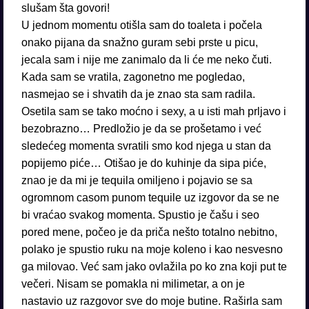
slušam šta govori!
U jednom momentu otišla sam do toaleta i počela
onako pijana da snažno guram sebi prste u picu,
jecala sam i nije me zanimalo da li će me neko čuti.
Kada sam se vratila, zagonetno me pogledao,
nasmejao se i shvatih da je znao sta sam radila.
Osetila sam se tako moćno i sexy, a u isti mah prljavo i
bezobrazno… Predložio je da se prošetamo i već
sledećeg momenta svratili smo kod njega u stan da
popijemo piće… Otišao je do kuhinje da sipa piće,
znao je da mi je tequila omiljeno i pojavio se sa
ogromnom casom punom tequile uz izgovor da se ne
bi vraćao svakog momenta. Spustio je čašu i seo
pored mene, počeo je da priča nešto totalno nebitno,
polako je spustio ruku na moje koleno i kao nesvesno
ga milovao. Već sam jako ovlažila po ko zna koji put te
večeri. Nisam se pomakla ni milimetar, a on je
nastavio uz razgovor sve do moje butine. Raširla sam