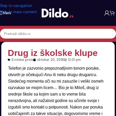
Skip to navigation
Skip to main content
Meni
Drug iz školske klupe
Erotske priče
oktobar 20, 2018
12:01 pm
Telefon je zazvonio prepoznatljivim tonom poruke,
otvorih je očekujući Anu ili neku drugu drugaricu.
Sledećeg momenta oči su mi zasuzile i veliki osmeh
razvukao se mojim licem… Bio je to Miloš, drug iz
srednje škole sa kojim sam u to vreme bila
nerazdvojna, ali nažalost godine su učinile svoje i
izgubili smo kontakt u potpunosti. Nakon par poruka
uobičajenih za takve situacije, dogovorismo vreme i