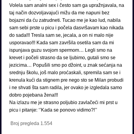
Volela sam analni sex i često sam ga upražnjavala, na
taj način dozvoljavajući mižu da me napuni bez
bojazni da ću zatrudneti. Tucao me je kao lud, nabila
sam sebi prste u picu i počela dasvršavam kao nikada
do sada!!! Tresla sam se, jecala, a on ni malo nije
usporavao!!! Kada sam završila osetila sam da mi
ispunjava guzu svojom spermom… Legli smo na
krevet i počeli strasno da se ljubimo, gutali smo se
jezicima… Popušili smo po džoint, u znak sećanja na
srednju školu, još malo proćaskali, spremila sam se i
krenula kući da stignem pre nego sto se Milan probudi
i ne shvati šta sam radila, jer ovako je izgledala samo
dobro pojebana žena!!!
Na izlazu me je strasno poljubio zavlačeći mi prst u
picu i pitanje: ‘’Kada se ponovo vidimo?!’’
Broj pregleda
1.554