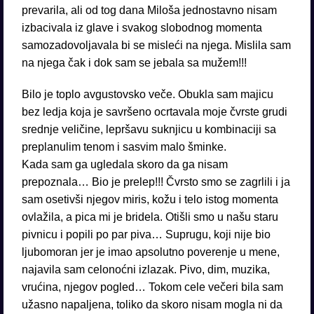
prevarila, ali od tog dana Miloša jednostavno nisam
izbacivala iz glave i svakog slobodnog momenta
samozadovoljavala bi se misleći na njega. Mislila sam
na njega čak i dok sam se jebala sa mužem!!!
Bilo je toplo avgustovsko veče. Obukla sam majicu
bez ledja koja je savršeno ocrtavala moje čvrste grudi
srednje veličine, lepršavu suknjicu u kombinaciji sa
preplanulim tenom i sasvim malo šminke.
Kada sam ga ugledala skoro da ga nisam
prepoznala… Bio je prelep!!! Čvrsto smo se zagrlili i ja
sam osetivši njegov miris, kožu i telo istog momenta
ovlažila, a pica mi je bridela. Otišli smo u našu staru
pivnicu i popili po par piva… Suprugu, koji nije bio
ljubomoran jer je imao apsolutno poverenje u mene,
najavila sam celonoćni izlazak. Pivo, dim, muzika,
vrućina, njegov pogled… Tokom cele večeri bila sam
užasno napaljena, toliko da skoro nisam mogla ni da