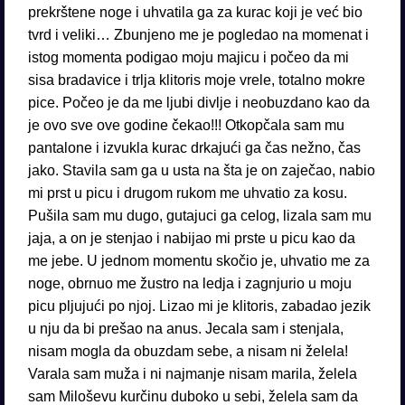
prekrštene noge i uhvatila ga za kurac koji je već bio
tvrd i veliki… Zbunjeno me je pogledao na momenat i
istog momenta podigao moju majicu i počeo da mi
sisa bradavice i trlja klitoris moje vrele, totalno mokre
pice. Počeo je da me ljubi divlje i neobuzdano kao da
je ovo sve ove godine čekao!!! Otkopčala sam mu
pantalone i izvukla kurac drkajući ga čas nežno, čas
jako. Stavila sam ga u usta na šta je on zaječao, nabio
mi prst u picu i drugom rukom me uhvatio za kosu.
Pušila sam mu dugo, gutajuci ga celog, lizala sam mu
jaja, a on je stenjao i nabijao mi prste u picu kao da
me jebe. U jednom momentu skočio je, uhvatio me za
noge, obrnuo me žustro na ledja i zagnjurio u moju
picu pljujući po njoj. Lizao mi je klitoris, zabadao jezik
u nju da bi prešao na anus. Jecala sam i stenjala,
nisam mogla da obuzdam sebe, a nisam ni želela!
Varala sam muža i ni najmanje nisam marila, želela
sam Miloševu kurčinu duboko u sebi, želela sam da