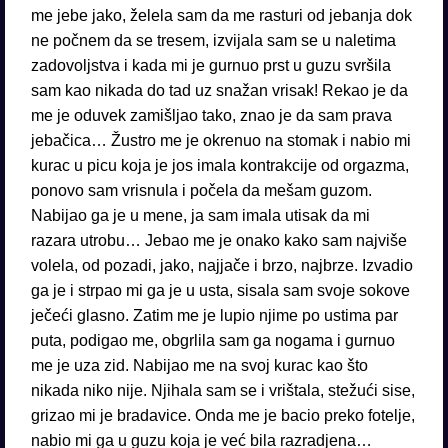
me jebe jako, želela sam da me rasturi od jebanja dok
ne počnem da se tresem, izvijala sam se u naletima
zadovoljstva i kada mi je gurnuo prst u guzu svršila
sam kao nikada do tad uz snažan vrisak! Rekao je da
me je oduvek zamišljao tako, znao je da sam prava
jebačica… Žustro me je okrenuo na stomak i nabio mi
kurac u picu koja je jos imala kontrakcije od orgazma,
ponovo sam vrisnula i počela da mešam guzom.
Nabijao ga je u mene, ja sam imala utisak da mi
razara utrobu… Jebao me je onako kako sam najviše
volela, od pozadi, jako, najjače i brzo, najbrze. Izvadio
ga je i strpao mi ga je u usta, sisala sam svoje sokove
ječeći glasno. Zatim me je lupio njime po ustima par
puta, podigao me, obgrlila sam ga nogama i gurnuo
me je uza zid. Nabijao me na svoj kurac kao što
nikada niko nije. Njihala sam se i vrištala, stežući sise,
grizao mi je bradavice. Onda me je bacio preko fotelje,
nabio mi ga u guzu koja je već bila razradjena…