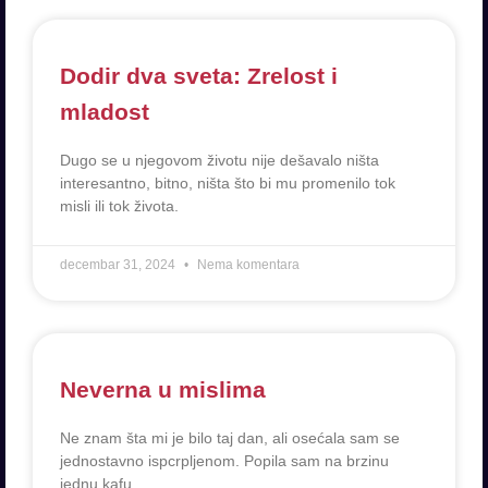
Dodir dva sveta: Zrelost i
mladost
Dugo se u njegovom životu nije dešavalo ništa
interesantno, bitno, ništa što bi mu promenilo tok
misli ili tok života.
decembar 31, 2024
Nema komentara
Neverna u mislima
Ne znam šta mi je bilo taj dan, ali osećala sam se
jednostavno ispcrpljenom. Popila sam na brzinu
jednu kafu