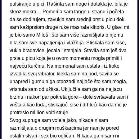
pulsiranje u pici. Raširila sam noge i dotakla je, bila je
skroz mokra… Pomerila sam tange u stranu i počela
da se dodirujem, zavukla sam srednji prst u picu dok
sam kažiprstom druge ruke masirala klitoris. U glavi mi
je bio samo Miloš I što sam više razmišljala o njemu
bila sam sve napaljenija i vlažnija. Stiskala sam sise,
vukla bradavice, jecala i stenjala. Stavila sam još dva
prsta u picu koja je u ovom momentu mogla primiti i
najveću kurčinu! Na momenat sam ustala i iz fioke
izvadila svoj vibrator, klekla sam na pod, savila se
unapred i gurnula ga otpozadi najjače što sam mogla,
vrisnula sam od užitka. Uključila sam ga na najjacu
brzinu i nakon par pokreta gore – dole svršavala sam i
vrištala kao luda, stiskajući sise i drhteći kao da me je
protreslo million volti struje.
Svog supruga sam volela jako, nikada nisam
razmišljala o drugim muškarcima jer nam je pored
ostalih stvari i sex bio odličan. Nikada ga nisam ni