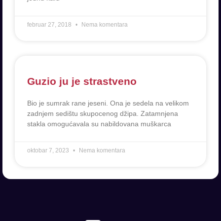
februar 27, 2018
Nema komentara
Guzio ju je strastveno
Bio je sumrak rane jeseni. Ona je sedela na velikom
zadnjem sedištu skupocenog džipa. Zatamnjena
stakla omogućavala su nabildovana muškarca
oktobar 7, 2023
Nema komentara