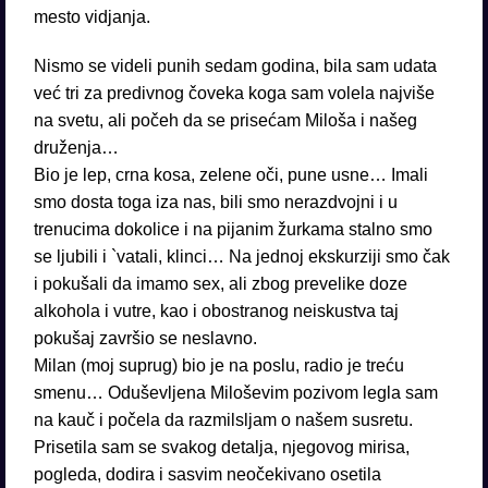
mesto vidjanja.
Nismo se videli punih sedam godina, bila sam udata
već tri za predivnog čoveka koga sam volela najviše
na svetu, ali počeh da se prisećam Miloša i našeg
druženja…
Bio je lep, crna kosa, zelene oči, pune usne… Imali
smo dosta toga iza nas, bili smo nerazdvojni i u
trenucima dokolice i na pijanim žurkama stalno smo
se ljubili i `vatali, klinci… Na jednoj ekskurziji smo čak
i pokušali da imamo sex, ali zbog prevelike doze
alkohola i vutre, kao i obostranog neiskustva taj
pokušaj završio se neslavno.
Milan (moj suprug) bio je na poslu, radio je treću
smenu… Oduševljena Miloševim pozivom legla sam
na kauč i počela da razmilsljam o našem susretu.
Prisetila sam se svakog detalja, njegovog mirisa,
pogleda, dodira i sasvim neočekivano osetila