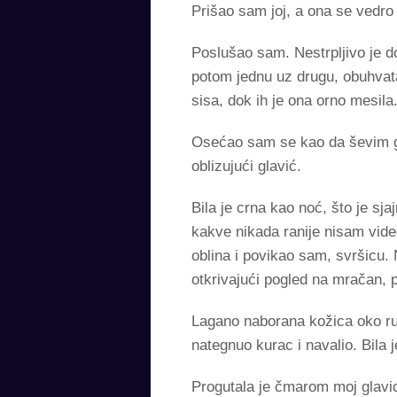
Prišao sam joj, a ona se vedro
Poslušao sam. Nestrpljivo je do
potom jednu uz drugu, obuhvata
sisa, dok ih je ona orno mesila
Osećao sam se kao da ševim gl
oblizujući glavić.
Bila je crna kao noć, što je sj
kakve nikada ranije nisam video
oblina i povikao sam, svršicu. 
otkrivajući pogled na mračan, p
Lagano naborana kožica oko ru
nategnuo kurac i navalio. Bila 
Progutala je čmarom moj glavic