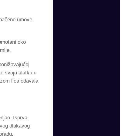
zopačene umove
obmotani oko
mlje.
ponižavajućoj
ao svoju alatku u
azom lica odavala
njao. Isprva,
ovog dlakavog
bradu.