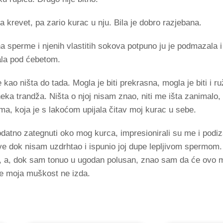
a krevet, pa zario kurac u nju. Bila je dobro razjebana.
 sperme i njenih vlastitih sokova potpuno ju je podmazala i 
tala pod ćebetom.
 kao ništa do tada. Mogla je biti prekrasna, mogla je biti i ru
neka trandža. Ništa o njoj nisam znao, niti me išta zanimalo,
ma, koja je s lakoćom upijala čitav moj kurac u sebe.
 dodatno zategnuti oko mog kurca, impresionirali su me i podi
 dok nisam uzdrhtao i ispunio joj dupe lepljivom spermom
đen, a, dok sam tonuo u ugodan polusan, znao sam da će ovo m
e moja muškost ne izda.