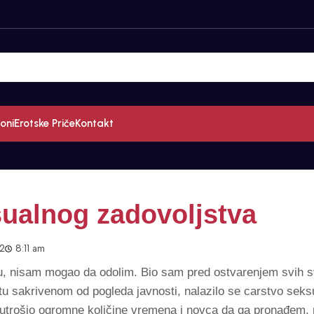
oni
Erotske Priče
Kontakt
ualnog zadovoljstva
22
8:11 am
ju, nisam mogao da odolim. Bio sam pred ostvarenjem svih s
u sakrivenom od pogleda javnosti, nalazilo se carstvo seks
 utrošio ogromne količine vremena i novca da ga pronađem