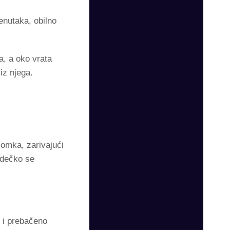
enutaka, obilno
a, a oko vrata
iz njega.
omka, zarivajući
 dečko se
o i prebačeno