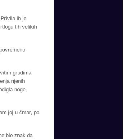
rivila ih je
logu tih velikih
, povremeno
ovitim grudima
enja njenih
odigla noge,
am joj u čmar, pa
ne bio znak da