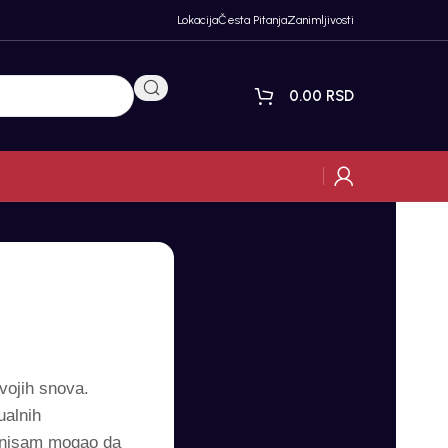
Lokacija
Česta Pitanja
Zanimljivosti
0.00
RSD
vojih snova.
ualnih
, nisam mogao da