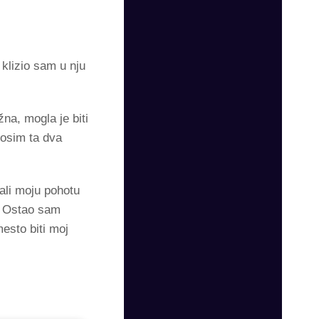
klizio sam u nju
žna, mogla je biti
 osim ta dva
zali moju pohotu
. Ostao sam
esto biti moj