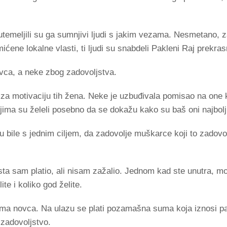
utemeljili su ga sumnjivi ljudi s jakim vezama. Nesmetano, z
ćene lokalne vlasti, ti ljudi su snabdeli Pakleni Raj prekr
ovca, a neke zbog zadovoljstva.
 za motivaciju tih žena. Neke je uzbuđivala pomisao na one 
jima su želeli posebno da se dokažu kako su baš oni najbolji
 bile s jednim ciljem, da zadovolje muškarce koji to zadov
osta sam platio, ali nisam zažalio. Jednom kad ste unutra, m
e i koliko god želite.
ma novca. Na ulazu se plati pozamašna suma koja iznosi par
zadovoljstvo.