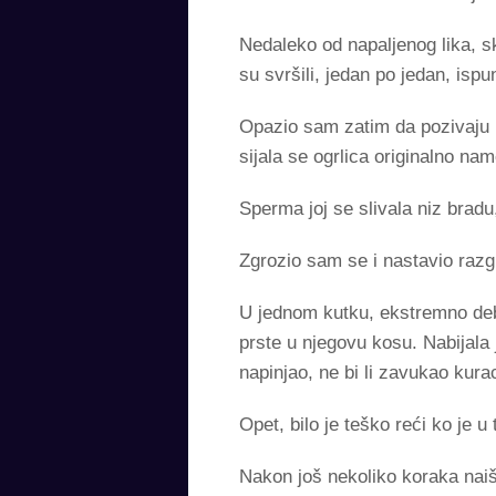
Nedaleko od napaljenog lika, 
su svršili, jedan po jedan, isp
Opazio sam zatim da pozivaju n
sijala se ogrlica originalno nam
Sperma joj se slivala niz bradu
Zgrozio sam se i nastavio razg
U jednom kutku, ekstremno deb
prste u njegovu kosu. Nabijala
napinjao, ne bi li zavukao kura
Opet, bilo je teško reći ko je u
Nakon još nekoliko koraka naiš