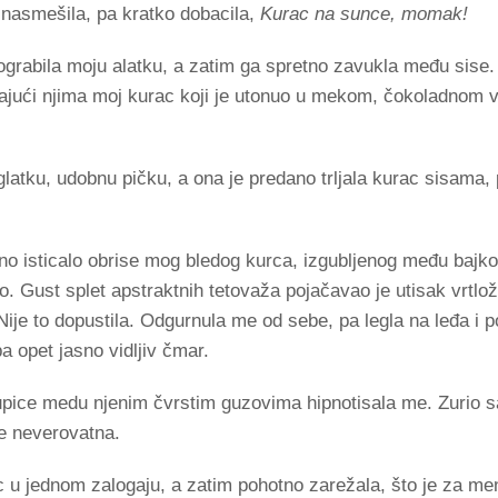
 nasmešila, pa kratko dobacila,
Kurac na sunce, momak!
grabila moju alatku, a zatim ga spretno zavukla među sise. P
jući njima moj kurac koji je utonuo u mekom, čokoladnom vrt
.
atku, udobnu pičku, a ona je predano trljala kurac sisama
ajno isticalo obrise mog bledog kurca, izgubljenog među bajk
. Gust splet apstraktnih tetovaža pojačavao je utisak vrtlož
Nije to dopustila. Odgurnula me od sebe, pa legla na leđa i p
a opet jasno vidljiv čmar.
pice medu njenim čvrstim guzovima hipnotisala me. Zurio s
je neverovatna.
 u jednom zalogaju, a zatim pohotno zarežala, što je za me