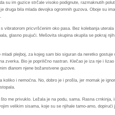
da su im guzice strčale visoko podignute, razmaknutih polutk
je druga bila mlada devojka ogromnih guzova. Oboje su imal
.
a s vibratorom pricvršćenim oko pasa. Bez kolebanja uterala 
ala, glasno psujući. Mešovita skupina okupila se pokraj njih 
mladi plejboj, za kojeg sam bio siguran da neretko gostuje
a zverka. Bio je poprilično nastran. Klečao je iza nje i lizao 
enim dlanom njene božanstvene guzove.
 koliko i nemoćna. No, dobro je i prošla, jer momak je igno
 stopala.
to me privuklo. Ležala je na podu, sama. Rasna crnkinja, i
vojim velikim sisama, koje su se njihale tamo-amo, dopirući 