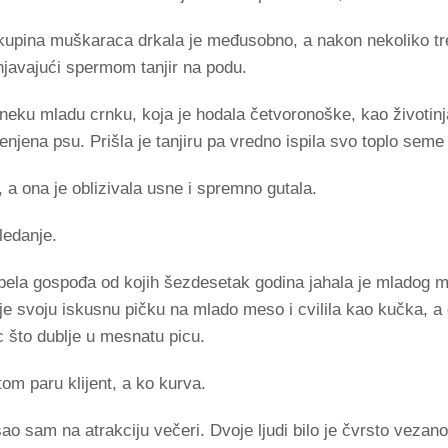
skupina muškaraca drkala je međusobno, a nakon nekoliko tr
unjavajući spermom tanjir na podu.
eku mladu crnku, koja je hodala četvoronoške, kao životinj
enjena psu. Prišla je tanjiru pa vredno ispila svo toplo seme 
, a ona je oblizivala usne i spremno gutala.
ledanje.
ela gospođa od kojih šezdesetak godina jahala je mladog m
 je svoju iskusnu pičku na mlado meso i cvilila kao kučka, a
c što dublje u mesnatu picu.
 tom paru klijent, a ko kurva.
ao sam na atrakciju večeri. Dvoje ljudi bilo je čvrsto vezan