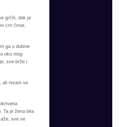
 grčili, dok je
jen crn čmar,
am ga u dubine
čio oko mog
e, sve brže i
 ali nisam se
okrivena
 Ta je žena bila
kaže, sve se