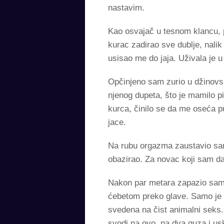
nastavim.
Kao osvajač u tesnom klancu, pr
kurac zadirao sve dublje, nalik
usisao me do jaja. Uživala je 
Opčinjeno sam zurio u džinovs
njenog dupeta, što je mamilo pi
kurca, činilo se da me oseća p
jace.
Na rubu orgazma zaustavio sam
obazirao. Za novac koji sam dao
Nakon par metara zapazio sam 
ćebetom preko glave. Samo je nj
svedena na čist animalni seks.
svodi na ovo, na dva guza i usk