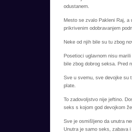
odustanem.
Mesto se zvalo Pakleni Raj, a 
prikrivenim odobravanjem podmi
Neke od njih bile su tu zbog n
Posetioci uglavnom nisu marili
bile zbog dobrog seksa. Pred n
Sve u svemu, sve devojke su tu
plate.
To zadovoljstvo nije jeftino. D
seks s kojom god devojkom želit
Sve je osmišljeno da unutra ne
Unutra je samo seks, zabava i 