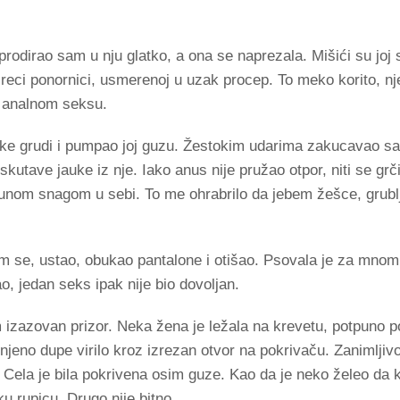
odirao sam u nju glatko, a ona se naprezala. Mišići su joj se
 reci ponornici, usmerenoj u uzak procep. To meko korito, n
u analnom seksu.
ke grudi i pumpao joj guzu. Žestokim udarima zakucavao s
skutave jauke iz nje. Iako anus nije pružao otpor, niti se gr
unom snagom u sebi. To me ohrabrilo da jebem žešce, grublj
 se, ustao, obukao pantalone i otišao. Psovala je za mnom,
, jedan seks ipak nije bio dovoljan.
izazovan prizor. Neka žena je ležala na krevetu, potpuno p
eno dupe virilo kroz izrezan otvor na pokrivaču. Zanimljivo.
 Cela je bila pokrivena osim guze. Kao da je neko želeo da 
u rupicu. Drugo nije bitno.