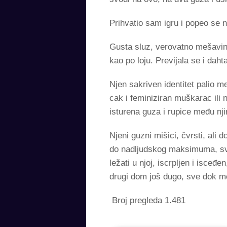
Prihvatio sam igru i popeo se n
Gusta sluz, verovatno mešavina
kao po loju. Previjala se i dah
Njen sakriven identitet palio me
cak i feminiziran muškarac ili 
isturena guza i rupice među nji
Njeni guzni mišici, čvrsti, ali
do nadljudskog maksimuma, sve
ležati u njoj, iscrpljen i isce
drugi dom još dugo, sve dok m
Broj pregleda
1.481