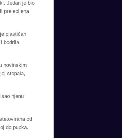
i. Jedan je bio
i prelepljena
je plastičan
i bodrila
 u novinskim
joj stopala,
risao njenu
stetovirana od
joj do pupka.