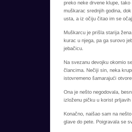
preko neke drvene klupe, tako 
muškarac srednjih godina, dok 
usta, a iz očiju čitao im se očaj
Muškarcu je prišla starija žen
kurac u njega, pa ga surovo jeb
jebačicu.
Na svezanu devojku okomio se 
člancima. Nečiji sin, neka krupn
istovremeno šamarajući otvor
Ona je nešto negodovala, besna
izloženu pičku u korist prljavih
Konačno, naišao sam na nešto š
glave do pete. Poigravala se s