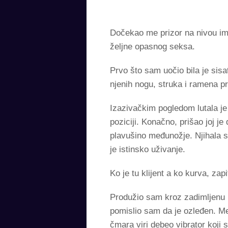
Dočekao me prizor na nivou im
željne opasnog seksa.
Prvo što sam uočio bila je sisa
njenih nogu, struka i ramena p
Izazivačkim pogledom lutala je
poziciji. Konačno, prišao joj j
plavušino međunožje. Njihala s
je istinsko uživanje.
Ko je tu klijent a ko kurva, zap
Produžio sam kroz zadimljenu p
pomislio sam da je ozleđen. M
čmara viri debeo vibrator koji