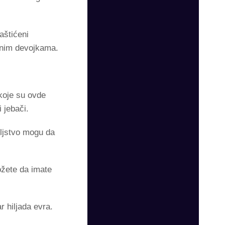
aštićeni
asnim devojkama.
koje su ovde
 jebači.
oljstvo mogu da
ožete da imate
 hiljada evra.