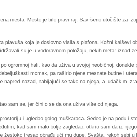
ena mesta. Mesto je bilo pravi raj. Savršeno utočište za i
ta plavuša koja je doslovno visila s plafona. Kožni kaiševi 
ridržavali su je u vodoravnom položaju, nekih metar iznad ze
 po ogromnoj hali, kao da uživa u svojoj neobičnoj, donekle 
e debeljuškasti momak, pa raširio njene mesnate butine i uter
e napred-nazad, nabijajući se tako na njega, a ludačkim izr
itao sam se, jer činilo se da ona uživa više od njega.
rostoriju i ugledao golog muškaraca. Sedeo je na podu i ste
eđutim, kad sam malo bolje zagledao, otkrio sam da iz njeg
 se žestoko tresao obrađujući mu dupe. Svašta, rekoh sebi u 