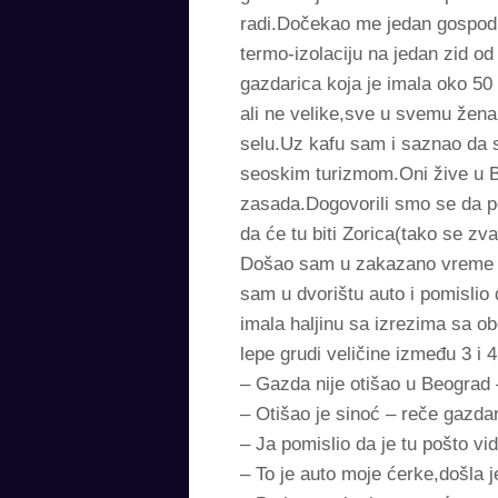
radi.Dočekao me jedan gospodi
termo-izolaciju na jedan zid o
gazdarica koja je imala oko 5
ali ne velike,sve u svemu žena
selu.Uz kafu sam i saznao da su
seoskim turizmom.Oni žive u Be
zasada.Dogovorili smo se da po
da će tu biti Zorica(tako se zv
Došao sam u zakazano vreme i p
sam u dvorištu auto i pomislio
imala haljinu sa izrezima sa o
lepe grudi veličine između 3 i 
– Gazda nije otišao u Beograd 
– Otišao je sinoć – reče gazdar
– Ja pomislio da je tu pošto vid
– To je auto moje ćerke,došla j