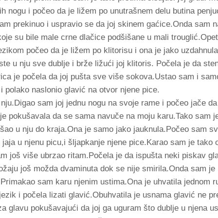
 nogu i počeo da je ližem po unutrašnem delu butina penju
sam prekinuo i uspravio se da joj skinem gaćice.Onda sam n
je su bile male crne dlačice podšišane u mali trouglić.Opet
zikom počeo da je ližem po klitorisu i ona je jako uzdahnula
 u nju sve dublje i brže ližući joj klitoris. Počela je da st
Pica je počela da joj pušta sve više sokova.Ustao sam i sa
 polako naslonio glavić na otvor njene pice.
nju.Digao sam joj jednu nogu na svoje rame i počeo jače d
je pokušavala da se sama navuče na moju karu.Tako sam je
šao u nju do kraja.Ona je samo jako jauknula.Počeo sam sve
 jaja u njenu picu,i šljapkanje njene pice.Karao sam je tako 
m još više ubrzao ritam.Počela je da ispušta neki piskav gl
ožaju još možda dvaminuta dok se nije smirila.Onda sam je 
e Primakao sam karu njenim ustima.Ona je uhvatila jednom r
jezik i počela lizati glavić.Obuhvatila je usnama glavić ne pr
a glavu pokušavajući da joj ga uguram što dublje u njena us