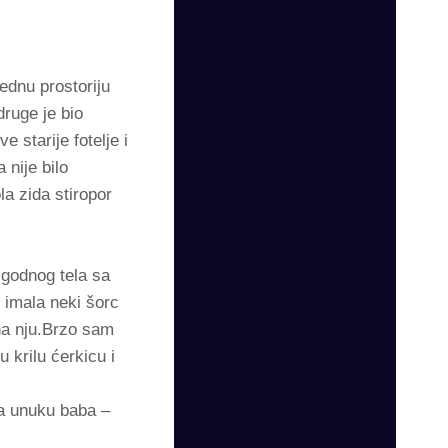
ednu prostoriju
druge je bio
 starije fotelje i
 nije bilo
a zida stiropor
zgodnog tela sa
 imala neki šorc
 na nju.Brzo sam
 krilu ćerkicu i
a unuku baba –