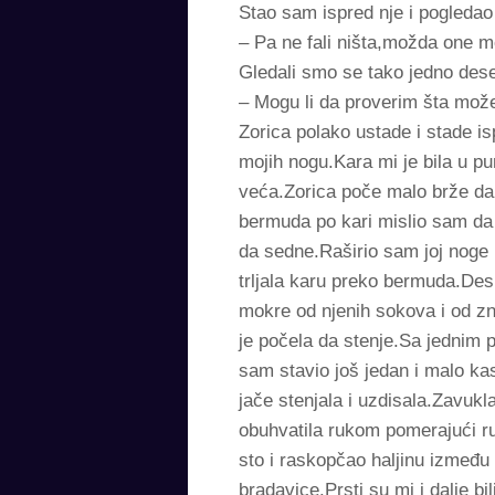
Stao sam ispred nje i pogledao 
– Pa ne fali ništa,možda one m
Gledali smo se tako jedno deset
– Mogu li da proverim šta mož
Zorica polako ustade i stade i
mojih nogu.Kara mi je bila u pu
veća.Zorica poče malo brže da
bermuda po kari mislio sam da 
da sedne.Raširio sam joj noge i
trljala karu preko bermuda.Des
mokre od njenih sokova i od zn
je počela da stenje.Sa jednim p
sam stavio još jedan i malo kas
jače stenjala i uzdisala.Zavukl
obuhvatila rukom pomerajući r
sto i raskopčao haljinu između
bradavice.Prsti su mi i dalje bi