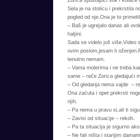
Zorica spuštajući sok i kolače 
Sela je na stolicu i prekrstila
pogled od nje.Ona je to primeti
– Baš je ugrejalo danas ali ov
haljini.
Sada se videlo još više.Video 
ovim poslom,jesam li oženjen.
tenutno nemam.
– Vama molerima i ne treba ka
same – reče Zorica gledajući m
– Od gledanja nema vajde – re
Ona zaćuta i opet prekrsti noge
njih.
– Pa nema u pravu si,ali ti sig
– Zavisi od situacije – rekoh.
– Pa ta situacija je sigurno ak
– Ne fali ništa i starijim damam