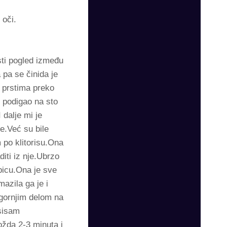
 oči.
sti pogled između
 pa se činida je
 prstima preko
i podigao na sto
 dalje mi je
e.Već su bile
 po klitorisu.Ona
iti iz nje.Ubrzo
 picu.Ona je sve
azila ga je i
gornjim delom na
 sisam
možda 2-3 minuta i