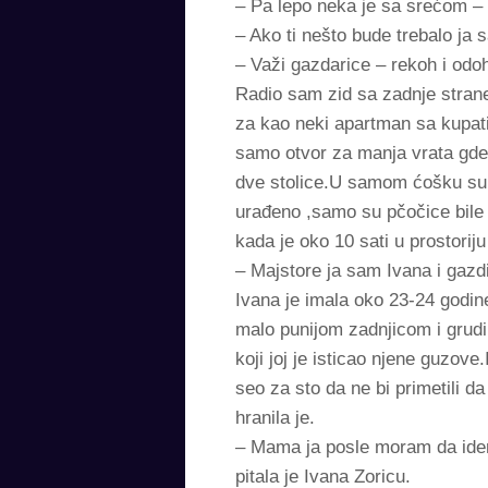
– Pa lepo neka je sa srećom –
– Ako ti nešto bude trebalo ja
– Važi gazdarice – rekoh i odo
Radio sam zid sa zadnje strane
za kao neki apartman sa kupatil
samo otvor za manja vrata gde j
dve stolice.U samom ćošku su bi
urađeno ,samo su pčočice bile
kada je oko 10 sati u prostori
– Majstore ja sam Ivana i gaz
Ivana je imala oko 23-24 godin
malo punijom zadnjicom i grudi
koji joj je isticao njene guzov
seo za sto da ne bi primetili d
hranila je.
– Mama ja posle moram da ide
pitala je Ivana Zoricu.