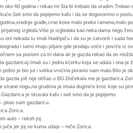
n oko 60 godina i rekao mi šta bi trebalo da uradim.Trebao
d kuće.Seli smo da popijemo kafu i da se dogovorimo o poslu.
0 godina,srednje građe,crne kose malo preko ramena,malo po
 prijatnog izgleda.Više je izgledala kao neka dama nego žena
 oni nekada tu imali hladnjaču i da su je zatvorili i sada h
ogradu i tamo imaju piljare gde prodaju voće i povrće iz sv
čnem sa poslom za tri dana ali je gazda rekao da on možda n
ala gazdarica).Imali su i jednu kćerku koja se udala i ona je 
ošto je bio jul i velika vrućina poranio sam malo.Bilo je ok
 da gazda još nije otišao u BG.Dočekala me je gazdarica Zor
be strane nogu,na grudima je imala dugmiće kroz koje su prov
4.Gazdarica je skuvala kafu i seli smo da je popijemo.
– pitao sam gazdaricu.
ica Zorica.
im auto – rekoh joj.
e juče jer joj se kuma udaje – reče Zorica.