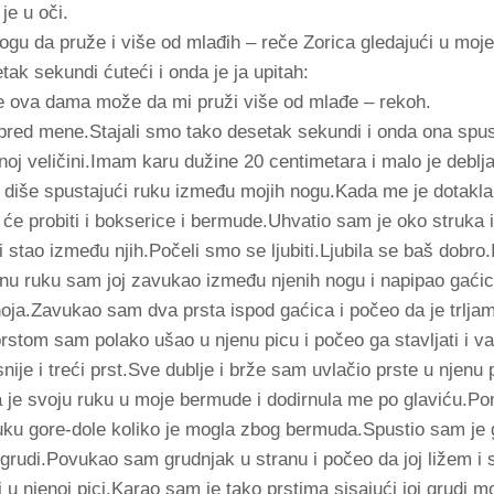
je u oči.
ogu da pruže i više od mlađih – reče Zorica gledajući u moje
ak sekundi ćuteći i onda je ja upitah:
e ova dama može da mi pruži više od mlađe – rekoh.
spred mene.Stajali smo tako desetak sekundi i onda ona spu
noj veličini.Imam karu dužine 20 centimetara i malo je deblja
 diše spustajući ruku između mojih nogu.Kada me je dotakla
će probiti i bokserice i bermude.Uhvatio sam je oko struka 
 stao između njih.Počeli smo se ljubiti.Ljubila se baš dobro.I
nu ruku sam joj zavukao između njenih nogu i napipao gaćic
oja.Zavukao sam dva prsta ispod gaćica i počeo da je trljam
rstom sam polako ušao u njenu picu i počeo ga stavljati i vad
nije i treći prst.Sve dublje i brže sam uvlačio prste u njenu
a je svoju ruku u moje bermude i dodirnula me po glaviću.Pom
uku gore-dole koliko je mogla zbog bermuda.Spustio sam je 
 grudi.Povukao sam grudnjak u stranu i počeo da joj ližem i
li u njenoj pici.Karao sam je tako prstima sisajući joj grudi 