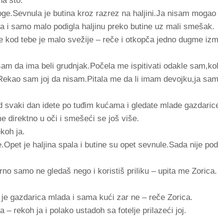
na sto.
 noge.Sevnula je butina kroz razrez na haljini.Ja nisam moga
la i samo malo podigla haljinu preko butine uz mali smešak.
de kod tebe je malo svežije – reče i otkopča jedno dugme iz
sam da ima beli grudnjak.Počela me ispitivati odakle sam,ko
Rekao sam joj da nisam.Pitala me da li imam devojku,ja sa
d svaki dan idete po tuđim kućama i gledate mlade gazdaric
e direktno u oči i smešeći se još više.
koh ja.
.Opet je haljina spala i butine su opet sevnule.Sada nije pod
urno samo ne gledaš nego i koristiš priliku – upita me Zorica.
o je gazdarica mlada i sama kući zar ne – reče Zorica.
a – rekoh ja i polako ustadoh sa fotelje prilazeći joj.