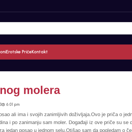
oni
Erotske Priče
Kontakt
ednog molera
3
6:01 pm
sao ali ima i svojih zanimljivih doživljaja.Ovo je priča o jed
na i po zanimanju sam moler. Događaji iz ove priče su se d
 za jedan posao u jednom selu.Otišao sam da pogledam o č