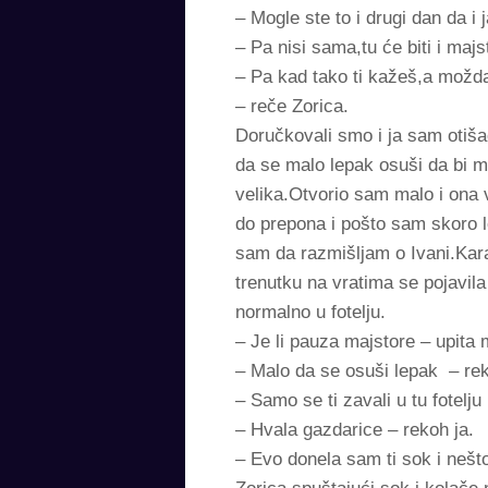
– Mogle ste to i drugi dan da 
– Pa nisi sama,tu će biti i maj
– Pa kad tako ti kažeš,a možda 
– reče Zorica.
Doručkovali smo i ja sam otiša
da se malo lepak osuši da bi mo
velika.Otvorio sam malo i ona
do prepona i pošto sam skoro l
sam da razmišljam o Ivani.Kara
trenutku na vratima se pojavil
normalno u fotelju.
– Je li pauza majstore – upita 
– Malo da se osuši lepak – rek
– Samo se ti zavali u tu fotelj
– Hvala gazdarice – rekoh ja.
– Evo donela sam ti sok i nešt