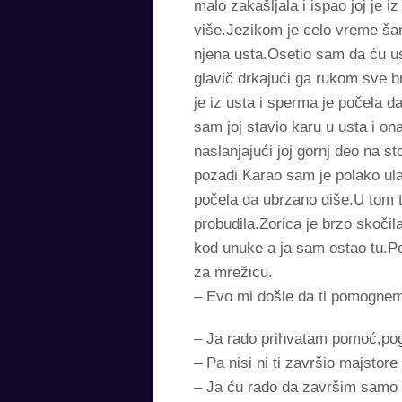
malo zakašljala i ispao joj je 
više.Jezikom je celo vreme šar
njena usta.Osetio sam da ću us
glavič drkajući ga rukom sve 
je iz usta i sperma je počela d
sam joj stavio karu u usta i on
naslanjajući joj gornj deo na st
pozadi.Karao sam je polako ula
počela da ubrzano diše.U tom t
probudila.Zorica je brzo skočil
kod unuke a ja sam ostao tu.
za mrežicu.
– Evo mi došle da ti pomognemo
– Ja rado prihvatam pomoć,pogo
– Pa nisi ni ti završio majstore
– Ja ću rado da završim samo a