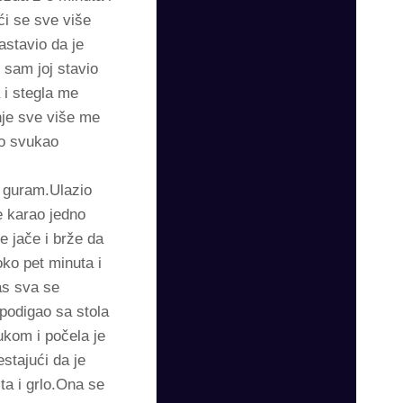
ći se sve više
astavio da je
 sam joj stavio
 i stegla me
enje sve više me
mo svukao
a guram.Ulazio
 karao jedno
 jače i brže da
oko pet minuta i
as sva se
podigao sa stola
ukom i počela je
estajući da je
ta i grlo.Ona se