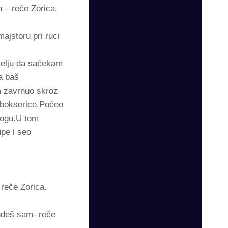
 – reče Zorica.
ajstoru pri ruci
telju da sačekam
a baš
m zavrnuo skroz
e bokserice.Počeo
nogu.U tom
upe i seo
 reče Zorica.
budeš sam- reče