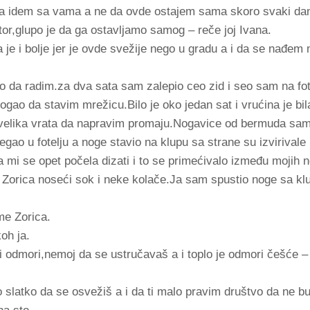
i ja idem sa vama a ne da ovde ostajem sama skoro svaki dan
stor,glupo je da ga ostavljamo samog – reče joj Ivana.
je i bolje jer je ovde svežije nego u gradu a i da se nađem m
o da radim.za dva sata sam zalepio ceo zid i seo sam na fo
gao da stavim mrežicu.Bilo je oko jedan sat i vrućina je bil
 velika vrata da napravim promaju.Nogavice od bermuda sa
egao u fotelju a noge stavio na klupu sa strane su izvirival
 mi se opet počela dizati i to se primećivalo između mojih 
a Zorica noseći sok i neke kolače.Ja sam spustio noge sa kl
me Zorica.
oh ja.
u i odmori,nemoj da se ustručavaš a i toplo je odmori češće –
o slatko da se osvežiš a i da ti malo pravim društvo da ne 