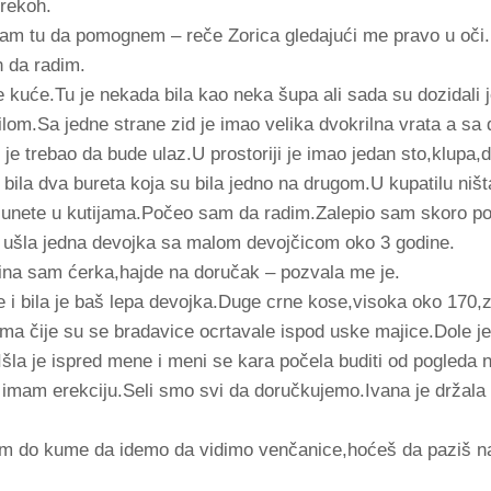
 rekoh.
 sam tu da pomognem – reče Zorica gledajući me pravo u oči.
h da radim.
 kuće.Tu je nekada bila kao neka šupa ali sada su dozidali j
om.Sa jedne strane zid je imao velika dvokrilna vrata a sa 
e trebao da bude ulaz.U prostoriji je imao jedan sto,klupa,dve
la dva bureta koja su bila jedno na drugom.U kupatilu ništa
 unete u kutijama.Počeo sam da radim.Zalepio sam skoro pol
ju ušla jedna devojka sa malom devojčicom oko 3 godine.
dina sam ćerka,hajde na doručak – pozvala me je.
e i bila je baš lepa devojka.Duge crne kose,visoka oko 170,
ma čije su se bradavice ocrtavale ispod uske majice.Dole je
e.Išla je ispred mene i meni se kara počela buditi od pogleda
a imam erekciju.Seli smo svi da doručkujemo.Ivana je držala u
m do kume da idemo da vidimo venčanice,hoćeš da paziš n