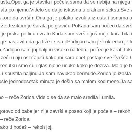
iz usta.Opet ga je stavila i počela sama da se nabija na njega
ala po njemu.Videlo se da je iskusna u oralnom seksu.Sve v
koro da svršim.Ona ga je polako izvukla iz usta i usnama o
brže.Jezikom je šarala po glaviću.PoKada sam počeo da svr
a je prska po licu i vratu.Kada sam svršio još mi je kara bil
a je nastavila da ga liže i sisa.pPodigao sam je i okrenuo je
o.Zadigao sam joj haljinu visoko na leđa i počeo je karati tak
zeći u nju osećajući kako mi kara opet postaje sve čvršća.
renutku smo čuli glas njene unuke kako je doziva..Mala je b
a i spustila haljinu.Ja sam navukao bermude.Zorica je izašla 
Posle jednodesetak minuta je došla sa malom kod mene.Ja 
 – reče Zorica.Videlo se da se malo sredila i umila.
tovo od babe jer nije završila posao koji je počela – rekoh
 – reče Zorica.
ko ti hoćeš – rekoh joj.