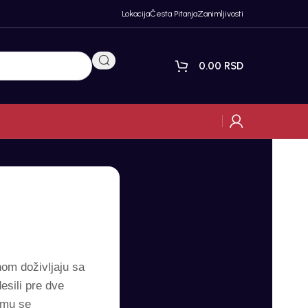
Lokacija
Česta Pitanja
Zanimljivosti
0.00
RSD
nom doživljaju sa
esili pre dve
emu se