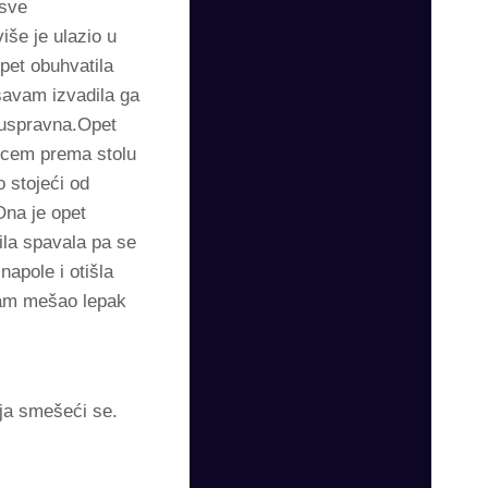
 sve
iše je ulazio u
pet obuhvatila
šavam izvadila ga
a uspravna.Opet
 licem prema stolu
o stojeći od
Ona je opet
ila spavala pa se
napole i otišla
sam mešao lepak
 ja smešeći se.