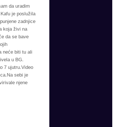
 sam da uradim
Kafu je poslužila
punjene zadnjice
 koja živi na
oće da se bave
ojih
eće biti tu ali
živela u BG.
o 7 ujutru.Video
ica.Na sebi je
irivale njene