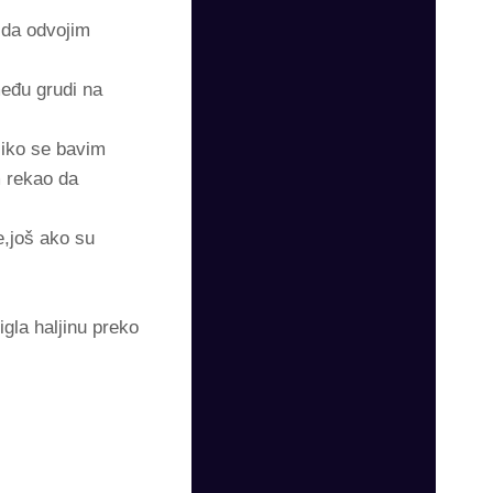
o da odvojim
među grudi na
liko se bavim
m rekao da
e,još ako su
igla haljinu preko