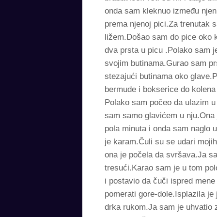
onda sam kleknuo između njenih
prema njenoj pici.Za trenutak 
ližem.Došao sam do pice oko ko
dva prsta u picu .Polako sam je
svojim butinama.Gurao sam prste
stezajući butinama oko glave.
bermude i bokserice do kolena i
Polako sam počeo da ulazim u 
sam samo glavićem u nju.Ona 
pola minuta i onda sam naglo u
je karam.Čuli su se udari mojih
ona je počela da svršava.Ja sa
tresući.Karao sam je u tom pol
i postavio da čuči ispred men
pomerati gore-dole.Isplazila je 
drka rukom.Ja sam je uhvatio z