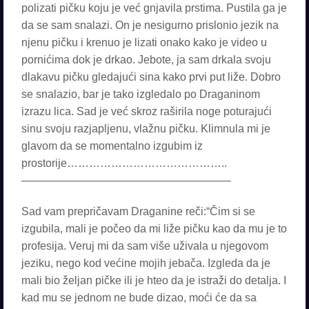
polizati pičku koju je već gnjavila prstima. Pustila ga je
da se sam snalazi. On je nesigurno prislonio jezik na
njenu pičku i krenuo je lizati onako kako je video u
pornićima dok je drkao. Jebote, ja sam drkala svoju
dlakavu pičku gledajući sina kako prvi put liže. Dobro
se snalazio, bar je tako izgledalo po Draganinom
izrazu lica. Sad je već skroz raširila noge poturajući
sinu svoju razjapljenu, vlažnu pičku. Klimnula mi je
glavom da se momentalno izgubim iz
prostorije……………………………………..
———————————————————
Sad vam prepričavam Draganine reči:“Čim si se
izgubila, mali je počeo da mi liže pičku kao da mu je to
profesija. Veruj mi da sam više uživala u njegovom
jeziku, nego kod većine mojih jebača. Izgleda da je
mali bio željan pičke ili je hteo da je istraži do detalja. I
kad mu se jednom ne bude dizao, moći će da sa