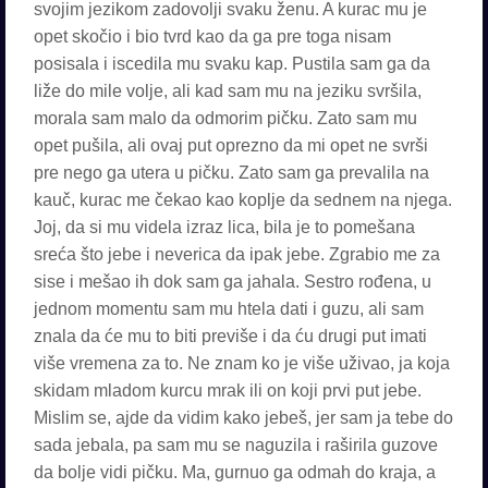
svojim jezikom zadovolji svaku ženu. A kurac mu je
opet skočio i bio tvrd kao da ga pre toga nisam
posisala i iscedila mu svaku kap. Pustila sam ga da
liže do mile volje, ali kad sam mu na jeziku svršila,
morala sam malo da odmorim pičku. Zato sam mu
opet pušila, ali ovaj put oprezno da mi opet ne svrši
pre nego ga utera u pičku. Zato sam ga prevalila na
kauč, kurac me čekao kao koplje da sednem na njega.
Joj, da si mu videla izraz lica, bila je to pomešana
sreća što jebe i neverica da ipak jebe. Zgrabio me za
sise i mešao ih dok sam ga jahala. Sestro rođena, u
jednom momentu sam mu htela dati i guzu, ali sam
znala da će mu to biti previše i da ću drugi put imati
više vremena za to. Ne znam ko je više uživao, ja koja
skidam mladom kurcu mrak ili on koji prvi put jebe.
Mislim se, ajde da vidim kako jebeš, jer sam ja tebe do
sada jebala, pa sam mu se naguzila i raširila guzove
da bolje vidi pičku. Ma, gurnuo ga odmah do kraja, a