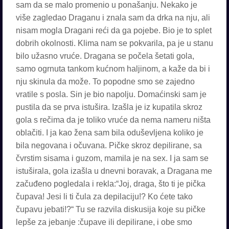
sam da se malo promenio u ponašanju. Nekako je
više zagledao Draganu i znala sam da drka na nju, ali
nisam mogla Dragani reći da ga pojebe. Bio je to splet
dobrih okolnosti. Klima nam se pokvarila, pa je u stanu
bilo užasno vruće. Dragana se počela šetati gola,
samo ogrnuta tankom kućnom haljinom, a kaže da bi i
nju skinula da može. To popodne smo se zajedno
vratile s posla. Sin je bio napolju. Domaćinski sam je
pustila da se prva istušira. Izašla je iz kupatila skroz
gola s rečima da je toliko vruće da nema nameru ništa
oblačiti. I ja kao žena sam bila oduševljena koliko je
bila negovana i očuvana. Pičke skroz depilirane, sa
čvrstim sisama i guzom, mamila je na sex. I ja sam se
istuširala, gola izašla u dnevni boravak, a Dragana me
začuđeno pogledala i rekla:“Joj, draga, što ti je pička
čupava! Jesi li ti čula za depilaciju!? Ko ćete tako
čupavu jebati!?“ Tu se razvila diskusija koje su pičke
lepše za jebanje :čupave ili depilirane, i obe smo