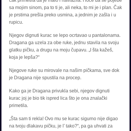
čak primetila da je malo i navlažila. Hoće da se pojebe
sa mojim sinom, pa to ti je, ali neka, to mi je i plan. Čak
je prstima prešla preko usmina, a jednim je zašla i u
rupicu.
Njegov dignuti kurac se lepo ocrtavao u pantalonama.
Dragana ga uzela za obe ruke, jednu stavila na svoju
glatku pičku, a drugu na moju čupavu. „I šta kažeš,
koja je lepša?“
Njegove ruke su mirovale na našim pičkama, sve dok
je Dragana nije spustila na procep.
Kako ga je Dragana privukla sebi, njegov dignuti
kurac joj je bio tik ispred lica što je ona znalački
primetila.
„Šta sam ti rekla! Ovo mu se kurac sigurno nije digao
na tvoju dlakavu pičku, je l’ tako?“, pa ga uhvati za