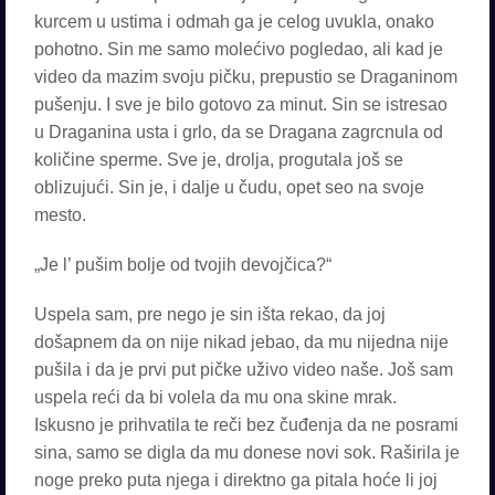
kurcem u ustima i odmah ga je celog uvukla, onako
pohotno. Sin me samo molećivo pogledao, ali kad je
video da mazim svoju pičku, prepustio se Draganinom
pušenju. I sve je bilo gotovo za minut. Sin se istresao
u Draganina usta i grlo, da se Dragana zagrcnula od
količine sperme. Sve je, drolja, progutala još se
oblizujući. Sin je, i dalje u čudu, opet seo na svoje
mesto.
„Je l’ pušim bolje od tvojih devojčica?“
Uspela sam, pre nego je sin išta rekao, da joj
došapnem da on nije nikad jebao, da mu nijedna nije
pušila i da je prvi put pičke uživo video naše. Još sam
uspela reći da bi volela da mu ona skine mrak.
Iskusno je prihvatila te reči bez čuđenja da ne posrami
sina, samo se digla da mu donese novi sok. Raširila je
noge preko puta njega i direktno ga pitala hoće li joj