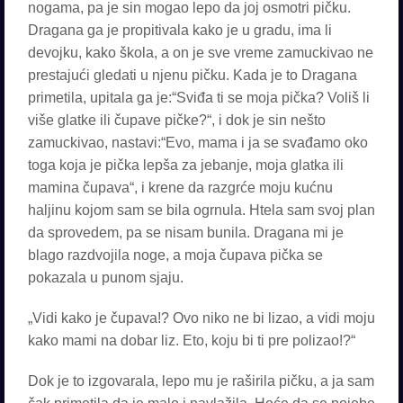
nogama, pa je sin mogao lepo da joj osmotri pičku.
Dragana ga je propitivala kako je u gradu, ima li
devojku, kako škola, a on je sve vreme zamuckivao ne
prestajući gledati u njenu pičku. Kada je to Dragana
primetila, upitala ga je:“Sviđa ti se moja pička? Voliš li
više glatke ili čupave pičke?“, i dok je sin nešto
zamuckivao, nastavi:“Evo, mama i ja se svađamo oko
toga koja je pička lepša za jebanje, moja glatka ili
mamina čupava“, i krene da razgrće moju kućnu
haljinu kojom sam se bila ogrnula. Htela sam svoj plan
da sprovedem, pa se nisam bunila. Dragana mi je
blago razdvojila noge, a moja čupava pička se
pokazala u punom sjaju.
„Vidi kako je čupava!? Ovo niko ne bi lizao, a vidi moju
kako mami na dobar liz. Eto, koju bi ti pre polizao!?“
Dok je to izgovarala, lepo mu je raširila pičku, a ja sam