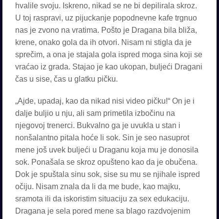
hvalile svoju. Iskreno, nikad se ne bi depilirala skroz.
U toj raspravi, uz pijuckanje popodnevne kafe trgnuo
nas je zvono na vratima. Pošto je Dragana bila bliža,
krene, onako gola da ih otvori. Nisam ni stigla da je
sprečim, a ona je stajala gola ispred moga sina koji se
vraćao iz grada. Stajao je kao ukopan, buljeći Dragani
čas u sise, čas u glatku pičku.
„Ajde, upadaj, kao da nikad nisi video pičku!“ On je i
dalje buljio u nju, ali sam primetila izbočinu na
njegovoj trenerci. Bukvalno ga je uvukla u stan i
nonšalantno pitala hoće li sok. Sin je seo nasuprot
mene još uvek buljeći u Draganu koja mu je donosila
sok. Ponašala se skroz opušteno kao da je obučena.
Dok je spuštala sinu sok, sise su mu se njihale ispred
očiju. Nisam znala da li da me bude, kao majku,
sramota ili da iskoristim situaciju za sex edukaciju.
Dragana je sela pored mene sa blago razdvojenim