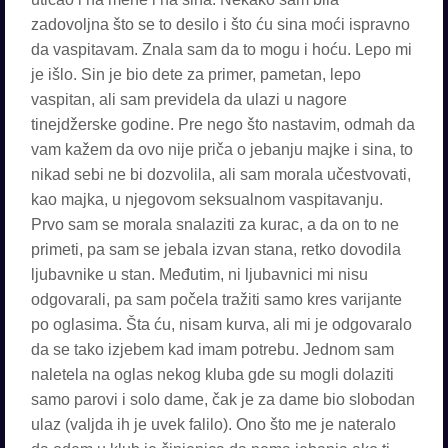
zadovoljna što se to desilo i što ću sina moći ispravno
da vaspitavam. Znala sam da to mogu i hoću. Lepo mi
je išlo. Sin je bio dete za primer, pametan, lepo
vaspitan, ali sam previdela da ulazi u nagore
tinejdžerske godine. Pre nego što nastavim, odmah da
vam kažem da ovo nije priča o jebanju majke i sina, to
nikad sebi ne bi dozvolila, ali sam morala učestvovati,
kao majka, u njegovom seksualnom vaspitavanju.
Prvo sam se morala snalaziti za kurac, a da on to ne
primeti, pa sam se jebala izvan stana, retko dovodila
ljubavnike u stan. Međutim, ni ljubavnici mi nisu
odgovarali, pa sam počela tražiti samo kres varijante
po oglasima. Šta ću, nisam kurva, ali mi je odgovaralo
da se tako izjebem kad imam potrebu. Jednom sam
naletela na oglas nekog kluba gde su mogli dolaziti
samo parovi i solo dame, čak je za dame bio slobodan
ulaz (valjda ih je uvek falilo). Ono što me je nateralo