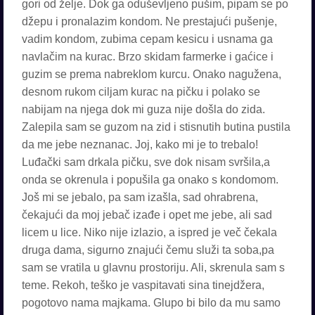
gori od želje. Dok ga oduševljeno pušim, pipam se po
džepu i pronalazim kondom. Ne prestajući pušenje,
vadim kondom, zubima cepam kesicu i usnama ga
navlačim na kurac. Brzo skidam farmerke i gaćice i
guzim se prema nabreklom kurcu. Onako nagužena,
desnom rukom ciljam kurac na pičku i polako se
nabijam na njega dok mi guza nije došla do zida.
Zalepila sam se guzom na zid i stisnutih butina pustila
da me jebe neznanac. Joj, kako mi je to trebalo!
Luđački sam drkala pičku, sve dok nisam svršila,a
onda se okrenula i popušila ga onako s kondomom.
Još mi se jebalo, pa sam izašla, sad ohrabrena,
čekajući da moj jebač izađe i opet me jebe, ali sad
licem u lice. Niko nije izlazio, a ispred je več čekala
druga dama, sigurno znajući čemu služi ta soba,pa
sam se vratila u glavnu prostoriju. Ali, skrenula sam s
teme. Rekoh, teško je vaspitavati sina tinejdžera,
pogotovo nama majkama. Glupo bi bilo da mu samo