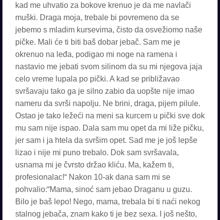
kad me uhvatio za bokove krenuo je da me navlači
muški. Draga moja, trebale bi povremeno da se
jebemo s mladim kursevima, čisto da osvežiomo naše
pičke. Mali će ti biti baš dobar jebač. Sam me je
okrenuo na leđa, podigao mi noge na ramena i
nastavio me jebati svom silinom da su mi njegova jaja
celo vreme lupala po pički. A kad se približavao
svršavaju tako ga je silno zabio da uopšte nije imao
nameru da svrši napolju. Ne brini, draga, pijem pilule.
Ostao je tako ležeći na meni sa kurcem u pički sve dok
mu sam nije ispao. Dala sam mu opet da mi liže pičku,
jer sam i ja htela da svršim opet. Sad me je još lepše
lizao i nije mi puno trebalo. Dok sam svršavala,
usnama mi je čvrsto držao kliću. Ma, kažem ti,
profesionalac!“ Nakon 10-ak dana sam mi se
pohvalio:“Mama, sinoć sam jebao Draganu u guzu.
Bilo je baš lepo! Nego, mama, trebala bi ti naći nekog
stalnog jebača, znam kako ti je bez sexa. I još nešto,