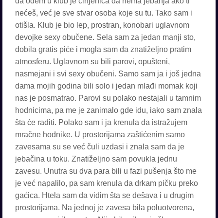
da odem u klub je činjenica da nema jebanja ako ti
nećeš, već je sve stvar osoba koje su tu. Tako sam i
otišla. Klub je bio lep, prostran, konobari uglavnom
devojke sexy obučene. Sela sam za jedan manji sto,
dobila gratis piće i mogla sam da znatiželjno pratim
atmosferu. Uglavnom su bili parovi, opušteni,
nasmejani i svi sexy obučeni. Samo sam ja i još jedna
dama mojih godina bili solo i jedan mlađi momak koji
nas je posmatrao. Parovi su polako nestajali u tamnim
hodnicima, pa me je zanimalo gde idu, iako sam znala
šta će raditi. Polako sam i ja krenula da istražujem
mračne hodnike. U prostorijama zaštićenim samo
zavesama su se već čuli uzdasi i znala sam da je
jebačina u toku. Znatiželjno sam povukla jednu
zavesu. Unutra su dva para bili u fazi pušenja što me
je već napalilo, pa sam krenula da drkam pičku preko
gaćica. Htela sam da vidim šta se dešava i u drugim
prostorijama. Na jednoj je zavesa bila poluotvorena,