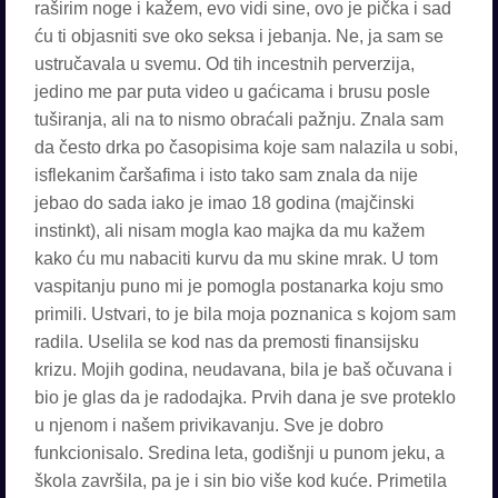
raširim noge i kažem, evo vidi sine, ovo je pička i sad
ću ti objasniti sve oko seksa i jebanja. Ne, ja sam se
ustručavala u svemu. Od tih incestnih perverzija,
jedino me par puta video u gaćicama i brusu posle
tuširanja, ali na to nismo obraćali pažnju. Znala sam
da često drka po časopisima koje sam nalazila u sobi,
isflekanim čaršafima i isto tako sam znala da nije
jebao do sada iako je imao 18 godina (majčinski
instinkt), ali nisam mogla kao majka da mu kažem
kako ću mu nabaciti kurvu da mu skine mrak. U tom
vaspitanju puno mi je pomogla postanarka koju smo
primili. Ustvari, to je bila moja poznanica s kojom sam
radila. Uselila se kod nas da premosti finansijsku
krizu. Mojih godina, neudavana, bila je baš očuvana i
bio je glas da je radodajka. Prvih dana je sve proteklo
u njenom i našem privikavanju. Sve je dobro
funkcionisalo. Sredina leta, godišnji u punom jeku, a
škola završila, pa je i sin bio više kod kuće. Primetila