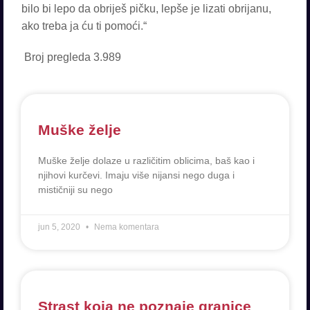
bilo bi lepo da obriješ pičku, lepše je lizati obrijanu,
ako treba ja ću ti pomoći.“
Broj pregleda
3.989
Muške želje
Muške želje dolaze u različitim oblicima, baš kao i
njihovi kurčevi. Imaju više nijansi nego duga i
mističniji su nego
jun 5, 2020
Nema komentara
Strast koja ne poznaje granice