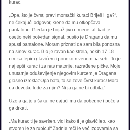
kurac.
„Opa, što je čvrst, pravi momački kurac! Briješ li ga?“, i
ne čekajući odgovor, krene da mu otkopčava
pantalone. Gledao je bojažljivo u mene, ali kad je
osetio neki potvrdan signal, pustio je Draganu da mu
spusti pantalone. Moram priznati da sam bila ponosna
na sinov kurac. Bio je ravan kao strela, nekih 17-18
cm, sa lepim glavićem i ponekom venom na sebi. To je
najlepši kurac i za nas matorije, razrađene pičke. Moje
unutarnje oduševljenje njegovim kurcem je Dragana
glasno izrekla:“Opa bato, to se zove čvrst kurac! Mora
da devojke lude za njim? Ni ja ga ne bi odbila.“
Uzela ga je u šaku, ne dajući mu da pobegne i počela
ga drkati.
„Ma kurac ti je savršen, vidi kako ti je glavić lep, kao
stvoren je za rupicu!“ Zadnje reči je već izgovarala sa