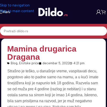
Skip to navigation
Skip to main content
Meni
Mamina drugarica
Dragana
Blog
,
Erotske priče
decembar 5, 2022
4:21 pm
Strašno je teško, u današnje vreme, vaspitavati decu,
pogotovo ako to padne samo na mamu, a u kući imate
tinejdžera koji je napunio tek 18 godina. Razvela sam
se od muža pre 4 godine (razlog je nebitan) i u stanu
ostala sama sa sinom koji je imao 14 godina. Iskreno,
bila sam prisiljena na razvod, jer je muž negativno
uticao i na mene i na sina. Nekako sam bila