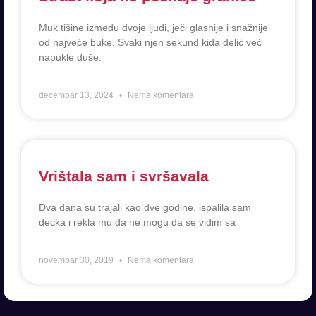
Muk tišine između dvoje ljudi, ječi glasnije i snažnije
od najveće buke. Svaki njen sekund kida delić već
napukle duše.
decembar 13, 2024
Nema komentara
Vrištala sam i svršavala
Dva dana su trajali kao dve godine, ispalila sam
decka i rekla mu da ne mogu da se vidim sa
novembar 30, 2019
Nema komentara