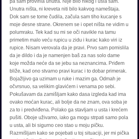
pa sam provirila unutra. Nije bilo nikog i ušla sam.
Unutra ništa, ni kreveta niti bilo kakvog nameštaja.
Dok sam se tome čudila, začula sam tiho kucanje s
moje desne strane. Okrenem se i opet ništa ne vidim u
polumraku. Tek kad su mi se oči navikle na tamu
primetim malo veću rupicu u zidu i kurac kako viri iz
rupice. Nisam verovala da je pravi. Prvo sam pomislila
da je dildo i da je namenjen baš za nas solo dame
koje možda neće da se jebu sa neznancima. Priđem
bliže, kad ono stvarno pravi kurac i to dobar primerak.
Bojažljivo ga uzimam u ruke i mazim ga. Odmah je
očvrsnuo, sa velikim glavićem i venama po sebi.
Pokušavam da zamišljam kako dasa izgleda kad ima
ovako moćan kurac, ali bolje da ne znam, ova soba je
za to i predviđena. Polako ga stavljam u usta i krećem
pušiti. Oboje uživamo, iako ga mogu strpati samo pola
u usta, ali bi sigurno ceo stao u moju pičku.
Razmišljam kako se pojebati u toj situaciji, jer mi pička