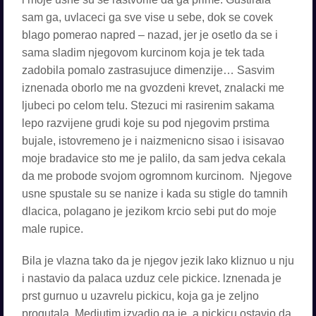
sam ga, uvlaceci ga sve vise u sebe, dok se covek
blago pomerao napred – nazad, jer je osetlo da se i
sama sladim njegovom kurcinom koja je tek tada
zadobila pomalo zastrasujuce dimenzije… Sasvim
iznenada oborlo me na gvozdeni krevet, znalacki me
ljubeci po celom telu. Stezuci mi rasirenim sakama
lepo razvijene grudi koje su pod njegovim prstima
bujale, istovremeno je i naizmenicno sisao i isisavao
moje bradavice sto me je palilo, da sam jedva cekala
da me probode svojom ogromnom kurcinom. Njegove
usne spustale su se nanize i kada su stigle do tamnih
dlacica, polagano je jezikom krcio sebi put do moje
male rupice.
Bila je vlazna tako da je njegov jezik lako kliznuo u nju
i nastavio da palaca uzduz cele pickice. lznenada je
prst gurnuo u uzavrelu pickicu, koja ga je zeljno
progutala. Medjutim izvadio ga je, a pickicu ostavio da