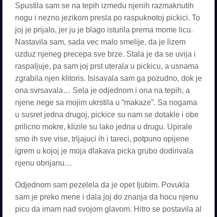
Spustila sam se na tepih izmedu njenih razmaknutih
nogu i nezno jezikom presla po raspuknotoj pickici. To
joj je prijalo, jer ju je blago isturila prema mome licu.
Nastavila sam, sada vec malo smelije, da je lizem
uzduz njeneg precepa sve brze. Stala je da se uvija i
raspaljuje, pa sam joj prst uterala u pickicu, a usnama
zgrabila njen klitoris. Isisavala sam ga pozudno, dok je
ona svrsavala… Sela je odjednom i ona na tepih, a
njene nege sa mojim ukrstila u “makaze”. Sa nogama
u susret jedna drugoj, pickice su nam se dotakle i obe
prilicno mokre, klizile su lako jedna u drugu. Upirale
smo ih sve vise, trljajuci ih i tareci, potpuno opijene
igrem u kojoj je moja dlakava picka grubo dodirivala
njenu obrijanu…
Odjednom sam pezelela da je opet Ijubim. Povukla
sam je preko mene i dala joj do znanja da hocu njenu
picu da imam nad svojom glavom. Hitro se postavila al