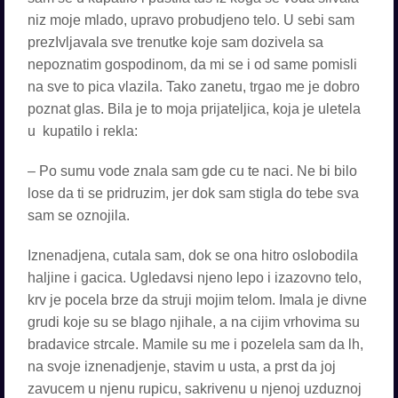
niz moje mlado, upravo probudjeno telo. U sebi sam
prezIvljavala sve trenutke koje sam dozivela sa
nepoznatim gospodinom, da mi se i od same pomisli
na sve to pica vlazila. Tako zanetu, trgao me je dobro
poznat glas. Bila je to moja prijateljica, koja je uletela
u kupatilo i rekla:
– Po sumu vode znala sam gde cu te naci. Ne bi bilo
lose da ti se pridruzim, jer dok sam stigla do tebe sva
sam se oznojila.
Iznenadjena, cutala sam, dok se ona hitro oslobodila
haljine i gacica. Ugledavsi njeno lepo i izazovno telo,
krv je pocela brze da struji mojim telom. Imala je divne
grudi koje su se blago njihale, a na cijim vrhovima su
bradavice strcale. Mamile su me i pozelela sam da lh,
na svoje iznenadjenje, stavim u usta, a prst da joj
zavucem u njenu rupicu, sakrivenu u njenoj uzduznoj