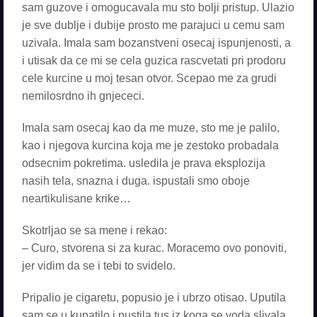
sam guzove i omogucavaIa mu sto bolji pristup. Ulazio
je sve dublje i dubije prosto me parajuci u cemu sam
uzivala. Imala sam bozanstveni osecaj ispunjenosti, a
i utisak da ce mi se cela guzica rascvetati pri prodoru
cele kurcine u moj tesan otvor. Scepao me za grudi
nemilosrdno ih gnjececi.
Imala sam osecaj kao da me muze, sto me je palilo,
kao i njegova kurcina koja me je zestoko probadala
odsecnim pokretima. usledila je prava eksplozija
nasih tela, snazna i duga. ispustali smo oboje
neartikulisane krike…
Skotrljao se sa mene i rekao:
– Curo, stvorena si za kurac. Moracemo ovo ponoviti,
jer vidim da se i tebi to svidelo.
Pripalio je cigaretu, popusio je i ubrzo otisao. Uputila
sam se u kupatilo i pustila tus iz koga se voda slivala