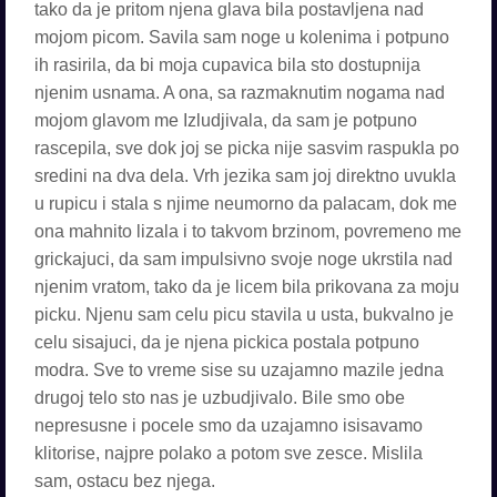
tako da je pritom njena glava bila postavljena nad
mojom picom. Savila sam noge u kolenima i potpuno
ih rasirila, da bi moja cupavica bila sto dostupnija
njenim usnama. A ona, sa razmaknutim nogama nad
mojom glavom me Izludjivala, da sam je potpuno
rascepila, sve dok joj se picka nije sasvim raspukla po
sredini na dva dela. Vrh jezika sam joj direktno uvukla
u rupicu i stala s njime neumorno da palacam, dok me
ona mahnito lizala i to takvom brzinom, povremeno me
grickajuci, da sam impulsivno svoje noge ukrstila nad
njenim vratom, tako da je licem bila prikovana za moju
picku. Njenu sam celu picu stavila u usta, bukvalno je
celu sisajuci, da je njena pickica postala potpuno
modra. Sve to vreme sise su uzajamno mazile jedna
drugoj telo sto nas je uzbudjivalo. Bile smo obe
nepresusne i pocele smo da uzajamno isisavamo
klitorise, najpre polako a potom sve zesce. Mislila
sam, ostacu bez njega.