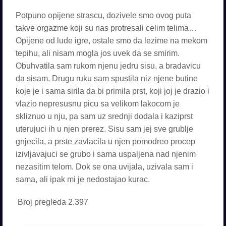
Potpuno opijene strascu, dozivele smo ovog puta
takve orgazme koji su nas protresali celim telima…
Opijene od lude igre, ostale smo da lezime na mekom
tepihu, ali nisam mogla jos uvek da se smirim.
Obuhvatila sam rukom njenu jedru sisu, a bradavicu
da sisam. Drugu ruku sam spustila niz njene butine
koje je i sama sirila da bi primila prst, koji joj je drazio i
vlazio nepresusnu picu sa velikom lakocom je
skliznuo u nju, pa sam uz srednji dodala i kaziprst
uterujuci ih u njen prerez. Sisu sam jej sve grublje
gnjecila, a prste zavlacila u njen pomodreo procep
izivljavajuci se grubo i sama uspaljena nad njenim
nezasitim telom. Dok se ona uvijala, uzivala sam i
sama, ali ipak mi je nedostajao kurac.
Broj pregleda
2.397