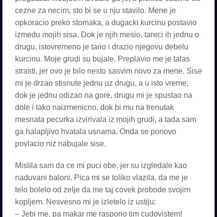
cezne za necim, sto bi se u nju stavilo. Mene je
opkoracio preko stomaka, a dugacki kurcinu postavio
izmedu mojih sisa. Dok je njih mesio, tareci ih jednu o
drugu, istovremeno je tario i drazio njegovu debelu
kurcinu. Moje grudi su bujale. Preplavio me je talas
strasti, jer ovo je bilo nesto sasvim novo za mene. Sise
mi je drzao stisnute jednu uz drugu, a u isto vreme,
dok je jednu odizao na gore, drugu mi je spustao na
dole i tako naizmenicno, dok bi mu na trenutak
mesnata pecurka izvirivala iz mojih grudi, a tada sam
ga halapljivo hvatala usnama. Onda se ponovo
povlacio niz nabujale sise.
Mislila sam da ce mi puci obe, jer su izgledale kao
naduvani baloni. Pica mi se toliko vlazila, da me je
telo bolelo od zelje da me taj covek probode svojim
kopljem. Nesvesno mi je izletelo iz ustiju:
– Jebi me, pa makar me rasporio tim cudovistem!