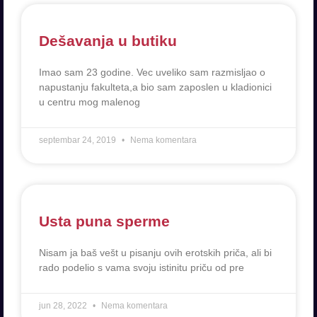
Dešavanja u butiku
Imao sam 23 godine. Vec uveliko sam razmisljao o
napustanju fakulteta,a bio sam zaposlen u kladionici
u centru mog malenog
septembar 24, 2019
Nema komentara
Usta puna sperme
Nisam ja baš vešt u pisanju ovih erotskih priča, ali bi
rado podelio s vama svoju istinitu priču od pre
jun 28, 2022
Nema komentara