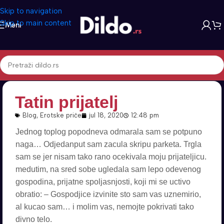
Skip to navigation
Skip to main content
Meni
Tatin prijatelj
Blog
,
Erotske priče
jul 18, 2020
12:48 pm
Jednog toplog popodneva odmarala sam se potpuno
naga… Odjedanput sam zacula skripu parketa. Trgla
sam se jer nisam tako rano ocekivala moju prijateljicu.
medutim, na sred sobe ugledala sam lepo odevenog
gospodina, prijatne spoljasnjosti, koji mi se uctivo
obratio: – Gospodjice izvinite sto sam vas uznemirio,
al kucao sam… i molim vas, nemojte pokrivati tako
divno telo.