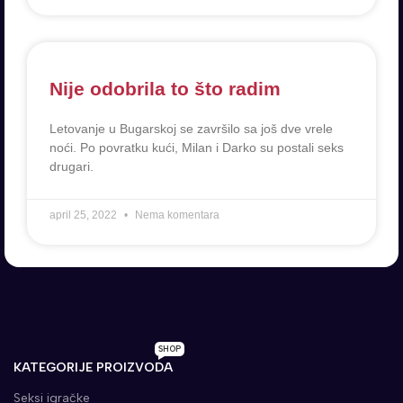
Nije odobrila to što radim
Letovanje u Bugarskoj se završilo sa još dve vrele
noći. Po povratku kući, Milan i Darko su postali seks
drugari.
april 25, 2022
Nema komentara
SHOP
KATEGORIJE PROIZVODA
Seksi igračke