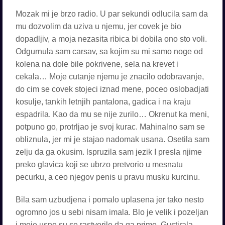
Mozak mi je brzo radio. U par sekundi odlucila sam da
mu dozvolim da uziva u njemu, jer covek je bio
dopadljiv, a moja nezasita ribica bi dobila ono sto voli.
Odgurnula sam carsav, sa kojim su mi samo noge od
kolena na dole bile pokrivene, sela na krevet i
cekala… Moje cutanje njemu je znacilo odobravanje,
do cim se covek stojeci iznad mene, poceo oslobadjati
kosulje, tankih letnjih pantalona, gadica i na kraju
espadrila. Kao da mu se nije zurilo… Okrenut ka meni,
potpuno go, protrljao je svoj kurac. Mahinalno sam se
obliznula, jer mi je stajao nadomak usana. Osetila sam
zelju da ga okusim. lspruzila sam jezik I presla njime
preko glavica koji se ubrzo pretvorio u mesnatu
pecurku, a ceo njegov penis u pravu musku kurcinu.
Bila sam uzbudjena i pomalo uplasena jer tako nesto
ogromno jos u sebi nisam imala. Blo je velik i pozeljan
i moje usne su se rastvorile da ga prime. Gustirala