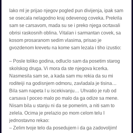
Iako ml je prijao njegov pogled pun divijenja, ipak sam
se osecala nelagodno kraj odevenog coveka. Prekrila
sam se carsavom, mada su se i preko njega ocrtavali
obrisi raskosnih oblina. Vitalan i sarmantan covek, sa
kosom prosaranom sedim vlasima, prisao je
gvozdenom krevetu na kome sam lezala i tiho izustio:
– Posle toliko godina, odluclo sam da posetim starog
skolskog druga. Vi mora da ste njegova kcerka.
Nasmesila sam se, a kada sam mu rekia da su mi
roditeiji na godisnjem odmoru, zavladala je tisina…
Bila sam napeta I u iscekivanju… Uhvatio je rub od
carsava I poceo malo po malo da ga odize sa mene.
Nisam bila u stanju ni da se pomerim, a niti sam to
zelela. Ocima je prelazio po mom celom telu I
jednostavno rekao:
– Zelim tvoje telo da posedujem i da ga zadovoljim!