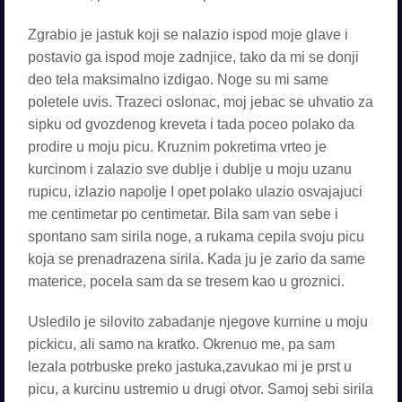
Zgrabio je jastuk koji se nalazio ispod moje glave i
postavio ga ispod moje zadnjice, tako da mi se donji
deo tela maksimalno izdigao. Noge su mi same
poletele uvis. Trazeci oslonac, moj jebac se uhvatio za
sipku od gvozdenog kreveta i tada poceo polako da
prodire u moju picu. Kruznim pokretima vrteo je
kurcinom i zalazio sve dublje i dublje u moju uzanu
rupicu, izlazio napolje I opet polako ulazio osvajajuci
me centimetar po centimetar. Bila sam van sebe i
spontano sam sirila noge, a rukama cepila svoju picu
koja se prenadrazena sirila. Kada ju je zario da same
materice, pocela sam da se tresem kao u groznici.
Usledilo je silovito zabadanje njegove kurnine u moju
pickicu, ali samo na kratko. Okrenuo me, pa sam
lezala potrbuske preko jastuka,zavukao mi je prst u
picu, a kurcinu ustremio u drugi otvor. Samoj sebi sirila