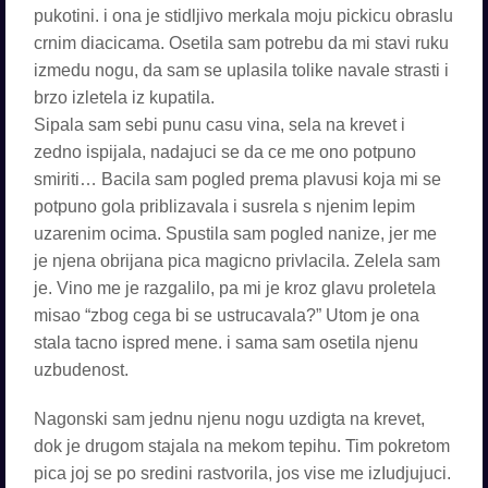
pukotini. i ona je stidljivo merkala moju pickicu obraslu
crnim diacicama. Osetila sam potrebu da mi stavi ruku
izmedu nogu, da sam se uplasila tolike navale strasti i
brzo izletela iz kupatila.
Sipala sam sebi punu casu vina, sela na krevet i
zedno ispijala, nadajuci se da ce me ono potpuno
smiriti… Bacila sam pogled prema plavusi koja mi se
potpuno gola priblizavala i susrela s njenim lepim
uzarenim ocima. Spustila sam pogled nanize, jer me
je njena obrijana pica magicno privlacila. ZeleIa sam
je. Vino me je razgalilo, pa mi je kroz glavu proletela
misao “zbog cega bi se ustrucavala?” Utom je ona
stala tacno ispred mene. i sama sam osetila njenu
uzbudenost.
Nagonski sam jednu njenu nogu uzdigta na krevet,
dok je drugom stajala na mekom tepihu. Tim pokretom
pica joj se po sredini rastvorila, jos vise me izIudjujuci.