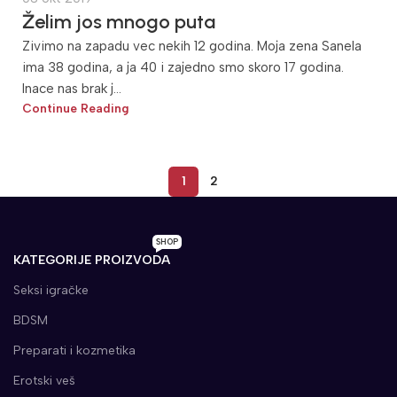
Želim jos mnogo puta
Zivimo na zapadu vec nekih 12 godina. Moja zena Sanela
ima 38 godina, a ja 40 i zajedno smo skoro 17 godina.
Inace nas brak j...
Continue Reading
1
2
SHOP
KATEGORIJE PROIZVODA
Seksi igračke
BDSM
Preparati i kozmetika
Erotski veš