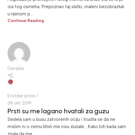
iza tog osmeha. Prepoznao taj slatki, maleni bezobrazluk
u njenom p...
Continue Reading
Danijela
0
Erotske priče
08 okt 2019
Prsti su me lagano hvatali za guzu
Sedela sam u busu zatvorenih očiju i trudila se da ne
mislim ni o čemu.Misli me nisu slušale... Kako bih kada sam
znala da me...