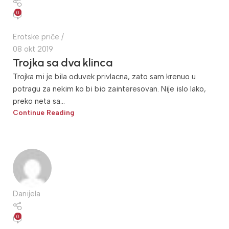
0
Erotske priče
08 okt 2019
Trojka sa dva klinca
Trojka mi je bila oduvek privlacna, zato sam krenuo u
potragu za nekim ko bi bio zainteresovan. Nije islo lako,
preko neta sa...
Continue Reading
Danijela
0