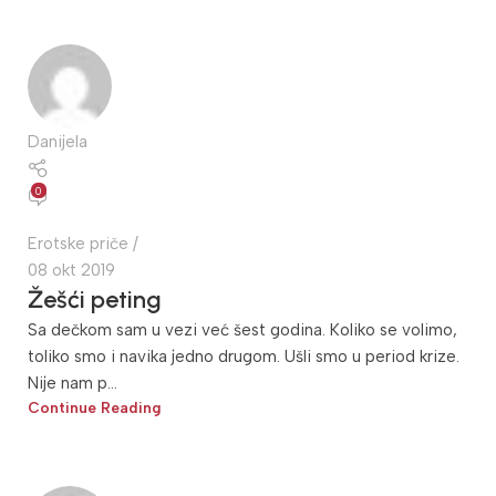
Danijela
0
Erotske priče
08 okt 2019
Žešći peting
Sa dečkom sam u vezi već šest godina. Koliko se volimo,
toliko smo i navika jedno drugom. Ušli smo u period krize.
Nije nam p...
Continue Reading