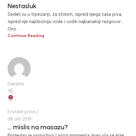
Nestasluk
Sedeli su u trpezariji, za stolom, ispred njega čaša piva,
ispred nje najobičnija voda i vodili najbanalniji razgovor...
Ono ...
Continue Reading
Danijela
0
Erotske priče
08 okt 2019
… mislis na masazu?
Pogledao je pronicljivo I istog momenta znao sta se krije