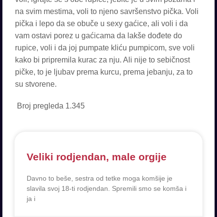
na svim mestima, voli to njeno savršenstvo pička. Voli
pička i lepo da se obuče u sexy gaćice, ali voli i da
vam ostavi porez u gaćicama da lakše dođete do
rupice, voli i da joj pumpate kliću pumpicom, sve voli
kako bi pripremila kurac za nju. Ali nije to sebičnost
pičke, to je ljubav prema kurcu, prema jebanju, za to
su stvorene.
Broj pregleda
1.345
Veliki rodjendan, male orgije
Davno to beše, sestra od tetke moga komšije je
slavila svoj 18-ti rodjendan. Spremili smo se komša i
ja i