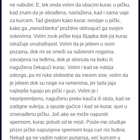
ne nabubri. E, tek onda volim da ubacim kurac u pičku,
kad znam da je obrađena, navlažena, kad i sama vapi
za kurcem. Tad gledam kako kurac nestaje u pički,
kako ga „mesožderka“ proždire oblivajući ga svojim
sokovima. Volim zvuk pičke koja šljapka dok joj kurac
istražuje unutrašnjost. Volim da je jebem u svim
pozama, dok mi se smeši sa raširenim nogama,
zavaljena na leđima, dok je stisnuta na boku ili
nagužena čekajući kurac. Volim i kad se nabija
odozgo, pa mi ruke slobodne da mesim sise, volim da
je jebem dok su noge na ramenima, jer tada jaja
najlepše lupaju po pički i guzi. Volim je i
nepripremljenu, naguženu preko kauča ili stola, kad se
zadigne suknja, a spuste gaćice i kad se kurac sjuri u
iznenađenu pičku. Još ako se može napuniti
spermom, kurac poludi od te misli. Posle me izluđuje
prizor pičke napunjene spermom koja curi niz butine.
Nekad ga ne vadim nakon punjenja, već kurcem u