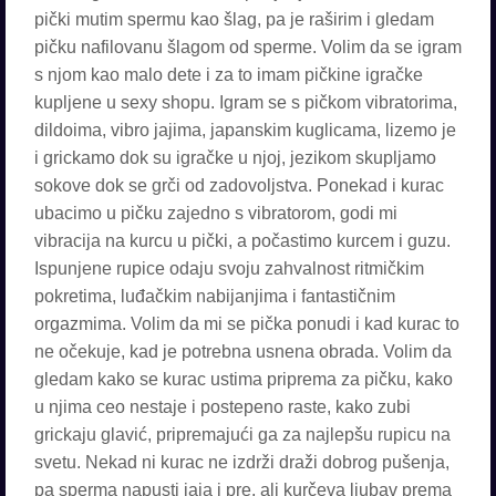
pički mutim spermu kao šlag, pa je raširim i gledam
pičku nafilovanu šlagom od sperme. Volim da se igram
s njom kao malo dete i za to imam pičkine igračke
kupljene u sexy shopu. Igram se s pičkom vibratorima,
dildoima, vibro jajima, japanskim kuglicama, lizemo je
i grickamo dok su igračke u njoj, jezikom skupljamo
sokove dok se grči od zadovoljstva. Ponekad i kurac
ubacimo u pičku zajedno s vibratorom, godi mi
vibracija na kurcu u pički, a počastimo kurcem i guzu.
Ispunjene rupice odaju svoju zahvalnost ritmičkim
pokretima, luđačkim nabijanjima i fantastičnim
orgazmima. Volim da mi se pička ponudi i kad kurac to
ne očekuje, kad je potrebna usnena obrada. Volim da
gledam kako se kurac ustima priprema za pičku, kako
u njima ceo nestaje i postepeno raste, kako zubi
grickaju glavić, pripremajući ga za najlepšu rupicu na
svetu. Nekad ni kurac ne izdrži draži dobrog pušenja,
pa sperma napusti jaja i pre, ali kurčeva ljubav prema