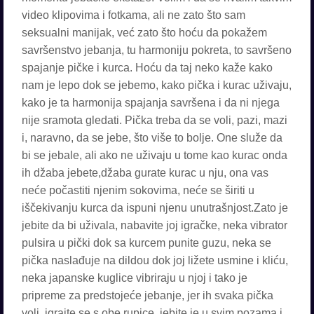
video klipovima i fotkama, ali ne zato što sam
seksualni manijak, već zato što hoću da pokažem
savršenstvo jebanja, tu harmoniju pokreta, to savršeno
spajanje pičke i kurca. Hoću da taj neko kaže kako
nam je lepo dok se jebemo, kako pička i kurac uživaju,
kako je ta harmonija spajanja savršena i da ni njega
nije sramota gledati. Pička treba da se voli, pazi, mazi
i, naravno, da se jebe, što više to bolje. One služe da
bi se jebale, ali ako ne uživaju u tome kao kurac onda
ih džaba jebete,džaba gurate kurac u nju, ona vas
neće počastiti njenim sokovima, neće se širiti u
iščekivanju kurca da ispuni njenu unutrašnjost.Zato je
jebite da bi uživala, nabavite joj igračke, neka vibrator
pulsira u pički dok sa kurcem punite guzu, neka se
pička naslađuje na dildou dok joj ližete usmine i kliću,
neka japanske kuglice vibriraju u njoj i tako je
pripreme za predstojeće jebanje, jer ih svaka pička
voli, igrajte se s obe rupice, jebite je u svim pozama i