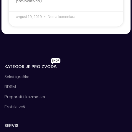
provokativno,u
avgust 19, 2019
Nema komentara
SHOP
KATEGORIJE PROIZVODA
Seksi igračke
BDSM
Preparati i kozmetika
Erotski veš
SERVIS