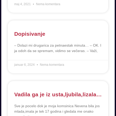
maj 4, 2021
Nema komentara
Dopisivanje
– Dolazi mi drugarica za petnaestak minuta… – OK. I
ja odoh da se spremam, vidimo se večeras. – Važi,
januar 6, 2024
Nema komentara
Vadila ga je iz usta,ljubila,lizala…
Sve je pocelo dok je moja komsinica Nevena bila jos
mlada,imala je tek 17 godina i gledala me onako