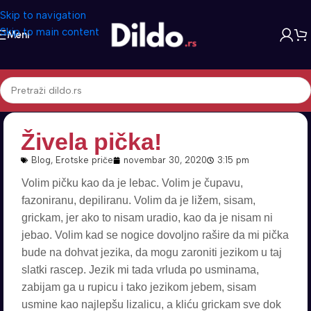
Skip to navigation
Skip to main content
Meni
Živela pička!
Blog
,
Erotske priče
novembar 30, 2020
3:15 pm
Volim pičku kao da je lebac. Volim je čupavu,
fazoniranu, depiliranu. Volim da je ližem, sisam,
grickam, jer ako to nisam uradio, kao da je nisam ni
jebao. Volim kad se nogice dovoljno rašire da mi pička
bude na dohvat jezika, da mogu zaroniti jezikom u taj
slatki rascep. Jezik mi tada vrluda po usminama,
zabijam ga u rupicu i tako jezikom jebem, sisam
usmine kao najlepšu lizalicu, a kliću grickam sve dok