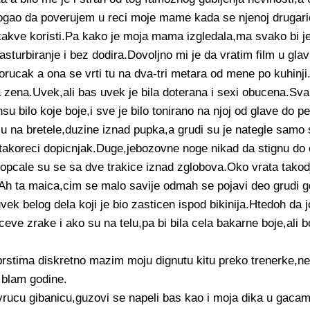
gao da poverujem u reci moje mame kada se njenoj drugari
kakve koristi.Pa kako je moja mama izgledala,ma svako bi j
asturbiranje i bez dodira.Dovoljno mi je da vratim film u gla
rucak a ona se vrti tu na dva-tri metara od mene po kuhinji
zena.Uvek,ali bas uvek je bila doterana i sexi obucena.Sv
su bilo koje boje,i sve je bilo tonirano na njoj od glave do pe
cu na bretele,duzine iznad pupka,a grudi su je nategle samo 
c,takoreci dopicnjak.Duge,jebozovne noge nikad da stignu do
opcale su se sa dve trakice iznad zglobova.Oko vrata takod
Ah ta maica,cim se malo savije odmah se pojavi deo grudi 
vek belog dela koji je bio zasticen ispod bikinija.Htedoh da
ceve zrake i ako su na telu,pa bi bila cela bakarne boje,ali b
rstima diskretno mazim moju dignutu kitu preko trenerke,ne
o blam godine.
 vrucu gibanicu,guzovi se napeli bas kao i moja dika u gaca