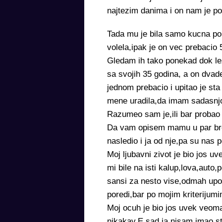
najtezim danima i on nam je p
Tada mu je bila samo kucna pom
volela,ipak je on vec prebacio 
Gledam ih tako ponekad dok l
sa svojih 35 godina, a on dvade
jednom prebacio i upitao je sta
mene uradila,da imam sadasnjost
Razumeo sam je,ili bar probao 
Da vam opisem mamu u par broj
nasledio i ja od nje,pa su nas p
Moj ljubavni zivot je bio jos 
mi bile na isti kalup,lova,aut
sansi za nesto vise,odmah upo
poredi,bar po mojim kriterijum
Moj ocuh je bio jos uvek veoma 
nikakav.E sad,ja nisam imao sta