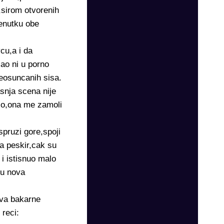
,sirom otvorenih
renutku obe
cu,a i da
jao ni u porno
neosuncanih sisa.
asnja scena nije
ilo,ona me zamoli
pruzi gore,spoji
za peskir,cak su
i istisnuo malo
 u nova
ova bakarne
 reci: