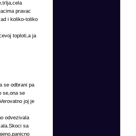
trlja,cela
racima pravac
d i koliko-toliko
oj toploti,a ja
a se odbrani pa
o se,ona se
erovatno joj je
no odvezivala
zala.Skoci sa
njeno,panicno