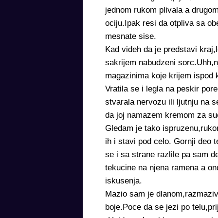
jednom rukom plivala a drugom 
ociju.Ipak resi da otpliva sa o
mesnate sise.
Kad videh da je predstavi kraj
sakrijem nabudzeni sorc.Uhh,nje
magazinima koje krijem ispod k
Vratila se i legla na peskir po
stvarala nervozu ili ljutnju na
da joj namazem kremom za suc
Gledam je tako ispruzenu,rukom
ih i stavi pod celo. Gornji deo 
se i sa strane razlile pa sam 
tekucine na njena ramena a ond
iskusenja.
Mazio sam je dlanom,razmaziva
boje.Poce da se jezi po telu,pr