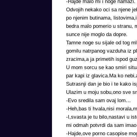
-Hajde malo mi i noge namazi.
Odvojih nekako oci sa njene j
po njenim butinama, listovima
bedra malo pomerio u stranu, 
sunce nije moglo da dopre.
Tamne noge su sijale od tog m
gomilu natrpanog vazduha iz pl
zracima,a ja primetih ispod g
U mom sorcu se kao smiri situa
par kapi iz glavica.Ma ko nebi
Sutrasnji dan je bio i te kako
Ulazim u moju sobu,ono sve 
-Evo sredila sam ovaj lom…
-Heh,bas ti hvala,nisi morala,
-I,svasta je tu bilo,nastavi u i
mi odmah potvrdi da sam imao 
-Hajde,ove porno casopise mo