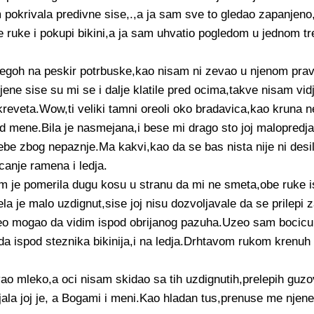
pokrivala predivne sise,.,a ja sam sve to gledao zapanjeno
be ruke i pokupi bikini,a ja sam uhvatio pogledom u jednom t
,legoh na peskir potrbuske,kao nisam ni zevao u njenom prav
ne sise su mi se i dalje klatile pred ocima,takve nisam vid
reveta.Wow,ti veliki tamni oreoli oko bradavica,kao kruna 
red mene.Bila je nasmejana,i bese mi drago sto joj malopredj
 sebe zbog nepaznje.Ma kakvi,kao da se bas nista nije ni des
anje ramena i ledja.
 je pomerila dugu kosu u stranu da mi ne smeta,obe ruke is
tela je malo uzdignut,sise joj nisu dozvoljavale da se prilepi 
deo mogao da vidim ispod obrijanog pazuha.Uzeo sam bocicu 
a ispod steznika bikinija,i na ledja.Drhtavom rukom krenuh
o mleko,a oci nisam skidao sa tih uzdignutih,prelepih guz
ijala joj je, a Bogami i meni.Kao hladan tus,prenuse me njene