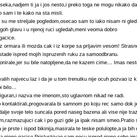
useka,nadjem ti ja i jos nesto,i preko toga ne mogu nikako d
 sam i te kako na sta misli.
i su me streljale pogledom,osecao sam to iako nisam ni gle
igoh glavu i u njenoj ruci ugledah,meni veoma dobro
gacice.
z ormara ili mozda cak i iz korpe sa prljavim vesom! Strasn
k stade ispred mojih ispruzenih ruku za samoodbranu.
onirale,jer su bile natopljene,da ne kazem cime… Imas nes
ih najvecu laz i da je u tom trenutku nije ocuh pozvao iz ku
bi bilo…
iguran,i nazva me imenom,sto uglavnom nikad ne radi.
 kontaktirali,progovarala bi samnom po koju rec samo dok j
 dalje svoje telo suncala pored naseg bazena ali vise nije tra
azmazujuci cak i po guzi gde ja ipak nisam smeo.Pratio s
e prste i ispod bikinija,masirala te teske polulopte,a ja bih 
 njene gacice.Prisluskivao sam nocu ispred njene sobe,ima