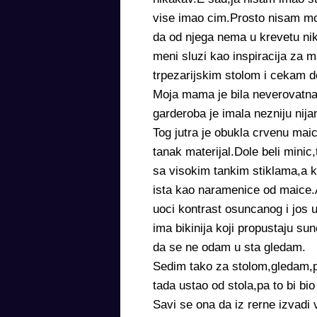
vise imao cim.Prosto nisam mo
da od njega nema u krevetu ni
meni sluzi kao inspiracija za m
trpezarijskim stolom i cekam do
Moja mama je bila neverovatna 
garderoba je imala nezniju nijan
Tog jutra je obukla crvenu mai
tanak materijal.Dole beli mini
sa visokim tankim stiklama,a k
ista kao naramenice od maice.
uoci kontrast osuncanog i jos u
ima bikinija koji propustaju sun
da se ne odam u sta gledam.
Sedim tako za stolom,gledam,p
tada ustao od stola,pa to bi bi
Savi se ona da iz rerne izvadi