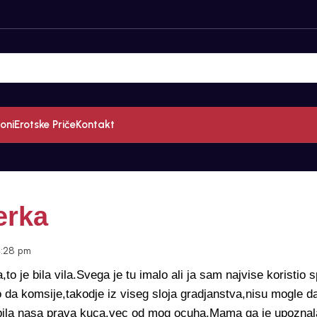
oni
Erotske Priče
Kontakt
erka
:28 pm
a,to je bila vila.Svega je tu imalo ali ja sam najvise koristio 
 da komsije,takodje iz viseg sloja gradjanstva,nisu mogle 
to bila nasa prava kuca,vec od mog ocuha.Mama ga je upozna