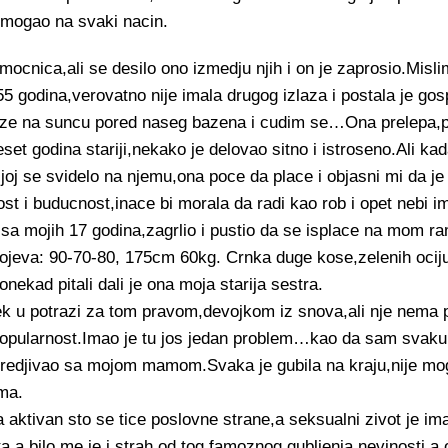
omogao na svaki nacin.
ocnica,ali se desilo ono izmedju njih i on je zaprosio.Misli
55 godina,verovatno nije imala drugog izlaza i postala je go
eze na suncu pored naseg bazena i cudim se…Ona prelepa
set godina stariji,nekako je delovao sitno i istroseno.Ali kad
 joj se svidelo na njemu,ona poce da place i objasni mi da je
 i buducnost,inace bi morala da radi kao rob i opet nebi ima
sa mojih 17 godina,zagrlio i pustio da se isplace na mom r
eva: 90-70-80, 175cm 60kg. Crnka duge kose,zelenih ociju
onekad pitali dali je ona moja starija sestra.
uvek u potrazi za tom pravom,devojkom iz snova,ali nje nem
o,popularnost.Imao je tu jos jedan problem…kao da sam svaku
redjivao sa mojom mamom.Svaka je gubila na kraju,nije mo
ima.
aktivan sto se tice poslovne strane,a seksualni zivot je imao
 a bilo me je i strah od tog famoznog gubljenja nevinosti,a 