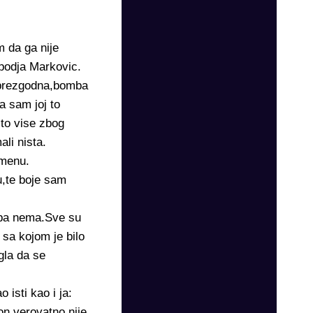
m da ga nije
spodja Markovic.
,prezgodna,bomba
a sam joj to
 to vise zbog
li nista.
amenu.
,te boje sam
a pa nema.Sve su
 sa kojom je bilo
gla da se
 isti kao i ja:
on verovatno nije