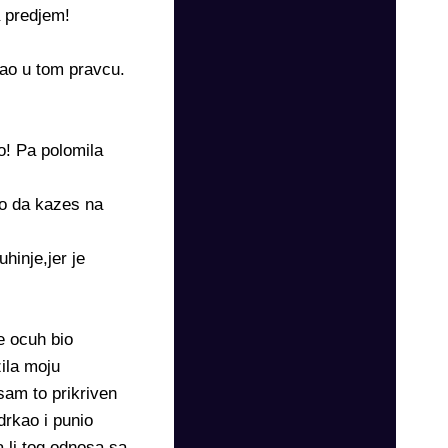
a predjem!
dao u tom pravcu.
o! Pa polomila
to da kazes na
hinje,jer je
e ocuh bio
zila moju
am to prikriven
drkao i punio
 li tog odnosa sa