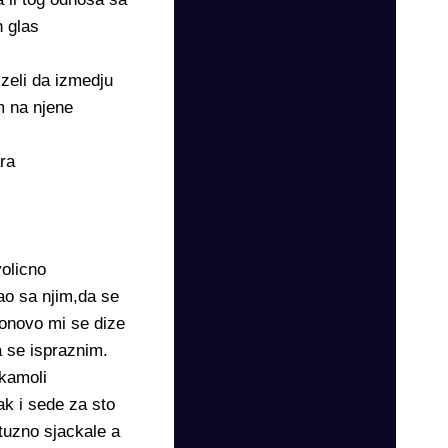
 glas
 zeli da izmedju
m na njene
ra
volicno
kao sa njim,da se
ponovo mi se dize
a se ispraznim.
 kamoli
ak i sede za sto
 tuzno sjackale a