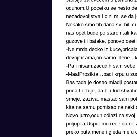
ocuhom.U pocetku se nesto des
nezadovoljstva i cini mi se da j
Nekako smo tih dana svi bili cu
nas opet bude po starom,ali ka
guzove ili batake, ponovo oseti
-Ne mrda decko iz kuce,prical
devojcicama,on samo blene…ko
-Pa i nisam,zacudih sam sebe
-Maa!Prosikta…baci krpu u sud
Bas tada je dosao mladji postar
prica,flertuje, da bi i lud shva
smeje,izaziva, mastao sam poku
kita na samu pomisao na neki d
Novo jutro,ocuh odlazi na svo
poljupca.Usput mu rece da ne z
preko puta mene i gleda me u oc