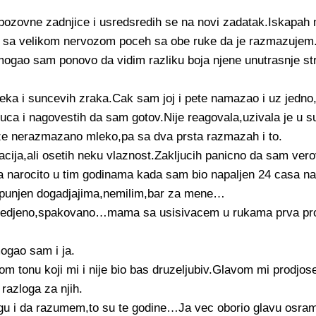
ebozovne zadnjice i usredsredih se na novi zadatak.Iskapah
,i sa velikom nervozom poceh sa obe ruke da je razmazuje
mogao sam ponovo da vidim razliku boja njene unutrasnje s
leka i suncevih zraka.Cak sam joj i pete namazao i uz jedn
uca i nagovestih da sam gotov.Nije reagovala,uzivala je u 
uze nerazmazano mleko,pa sa dva prsta razmazah i to.
cija,ali osetih neku vlaznost.Zakljucih panicno da sam vero
,a narocito u tim godinama kada sam bio napaljen 24 casa na
 ispunjen dogadjajima,nemilim,bar za mene…
sredjeno,spakovano…mama sa usisivacem u rukama prva pr
mogao sam i ja.
stom tonu koji mi i nije bio bas druzeljubiv.Glavom mi prodjose
razloga za njih.
gu i da razumem,to su te godine…Ja vec oborio glavu osra