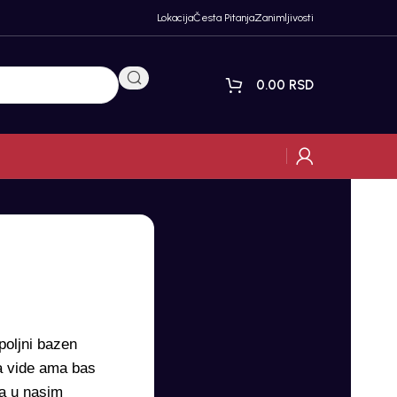
Lokacija
Česta Pitanja
Zanimljivosti
0.00
RSD
spoljni bazen
da vide ama bas
la u nasim