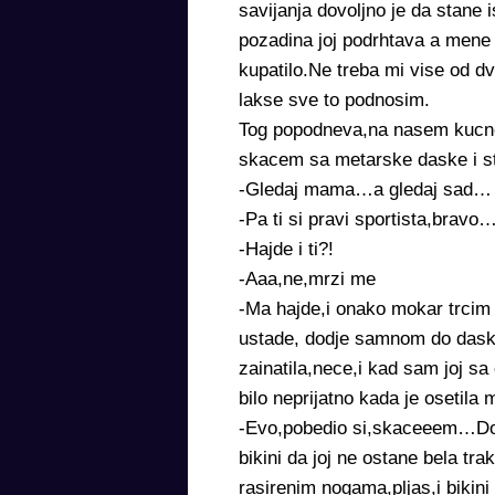
savijanja dovoljno je da stane 
pozadina joj podrhtava a mene
kupatilo.Ne treba mi vise od dv
lakse sve to podnosim.
Tog popodneva,na nasem kucnom
skacem sa metarske daske i st
-Gledaj mama…a gledaj sad…
-Pa ti si pravi sportista,bravo
-Hajde i ti?!
-Aaa,ne,mrzi me
-Ma hajde,i onako mokar trcim 
ustade, dodje samnom do daske
zainatila,nece,i kad sam joj s
bilo neprijatno kada je osetil
-Evo,pobedio si,skaceeem…Dok 
bikini da joj ne ostane bela tr
rasirenim nogama,pljas,i bikin