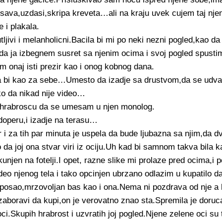
ava,uzdasi,skripa kreveta…ali na kraju uvek cujem taj njen
e i plakala.
tljivi i melanholicni.Bacila bi mi po neki nezni pogled,kao da
da ja izbegnem susret sa njenim ocima i svoj pogled spusti
m onaj isti prezir kao i onog kobnog dana.
a bi kao za sebe…Umesto da izadje sa drustvom,da se udva
 da nikad nije video…
 hrabroscu da se umesam u njen monolog.
operu,i izadje na terasu…
 i za tih par minuta je uspela da bude ljubazna sa njim,da d
tio da joj ona stvar viri iz ociju.Uh kad bi samnom takva bila 
njen na fotelji.I opet, razne slike mi prolaze pred ocima,i 
eo njenog tela i tako opcinjen ubrzano odlazim u kupatilo d
j posao,mrzovoljan bas kao i ona.Nema ni pozdrava od nje a
aboravi da kupi,on je verovatno znao sta.Spremila je doruc
i.Skupih hrabrost i uzvratih joj pogled.Njene zelene oci su