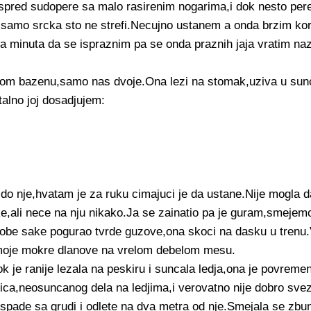
ispred sudopere sa malo rasirenim nogarima,i dok nesto pere,
 samo srcka sto ne strefi.Necujno ustanem a onda brzim ko
a minuta da se ispraznim pa se onda praznih jaja vratim naza
 bazenu,samo nas dvoje.Ona lezi na stomak,uziva u suncev
alno joj dosadjujem:
…
do nje,hvatam je za ruku cimajuci je da ustane.Nije mogla d
,ali nece na nju nikako.Ja se zainatio pa je guram,smejem
a obe sake pogurao tvrde guzove,ona skoci na dasku u trenu.V
a moje mokre dlanove na vrelom debelom mesu.
je ranije lezala na peskiru i suncala ledja,ona je povreme
akica,neosuncanog dela na ledjima,i verovatno nije dobro sve
i spade sa grudi i odlete na dva metra od nje.Smejala se zbu