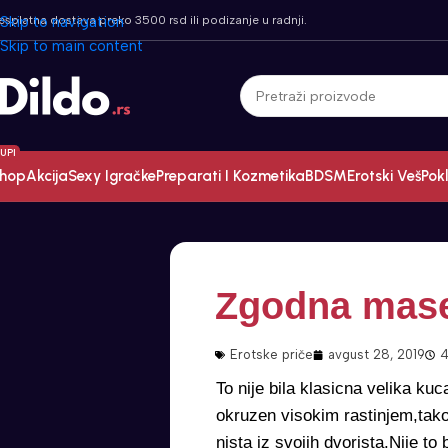
esplatna dostava preko 3500 rsd ili podizanje u radnji.
Skip to navigation
Skip to main content
UPI
hop
Akcija
Sexy Igračke
Preparati I Kozmetika
BDSM
Erotski Veš
Pokl
Zgodna mas
Erotske priče
avgust 28, 2019
4
To nije bila klasicna velika kuc
okruzen visokim rastinjem,tako
nista iz svojih dvorista.Nije 