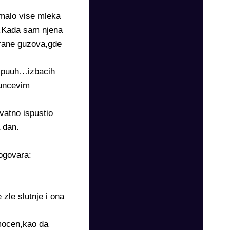
 malo vise mleka
m.Kada sam njena
trane guzova,gde
o,puuh…izbacih
suncevim
vatno ispustio
 dan.
ogovara:
 zle slutnje i ona
mocen,kao da