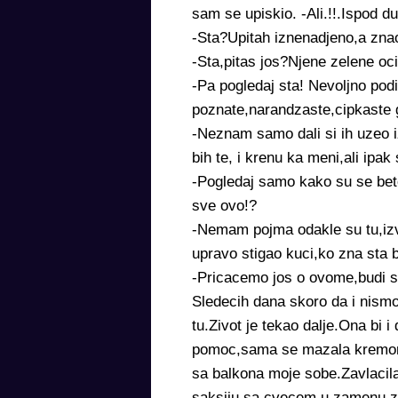
sam se upiskio. -Ali.!!.Ispod d
-Sta?Upitah iznenadjeno,a znao
-Sta,pitas jos?Njene zelene oc
-Pa pogledaj sta! Nevoljno pod
poznate,narandzaste,cipkaste 
-Neznam samo dali si ih uzeo i
bih te, i krenu ka meni,ali ipa
-Pogledaj samo kako su se bet
sve ovo!?
-Nemam pojma odakle su tu,izval
upravo stigao kuci,ko zna sta 
-Pricacemo jos o ovome,budi s
Sledecih dana skoro da i nismo
tu.Zivot je tekao dalje.Ona bi i
pomoc,sama se mazala kremom,r
sa balkona moje sobe.Zavlacila j
saksiju sa cvecem u zamenu za