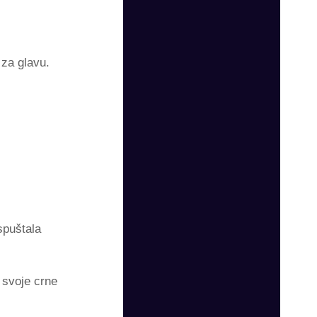
 za glavu.
spuštala
 svoje crne