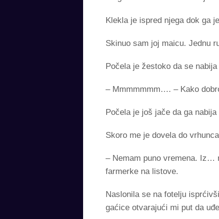
Klekla je ispred njega dok ga j
Skinuo sam joj maicu. Jednu ru
Počela je žestoko da se nabij
– Mmmmmmm…. – Kako dobro to
Počela je još jače da ga nabija
Skoro me je dovela do vrhunca 
– Nemam puno vremena. Iz… me
farmerke na listove.
Naslonila se na fotelju isprći
gaćice otvarajući mi put da uđ