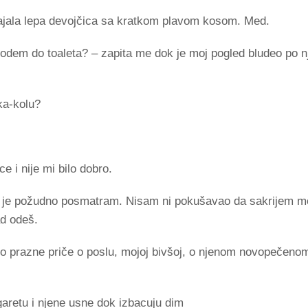
tajala lepa devojčica sa kratkom plavom kosom. Med.
a odem do toaleta? – zapita me dok je moj pogled bludeo po n
ka-kolu?
 i nije mi bilo dobro.
ko je požudno posmatram. Nisam ni pokušavao da sakrijem 
ad odeš.
mo prazne priče o poslu, mojoj bivšoj, o njenom novopečen
aretu i njene usne dok izbacuju dim