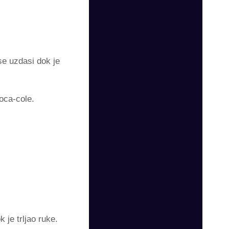
 uzdasi dok je
coca-cole.
 je trljao ruke.