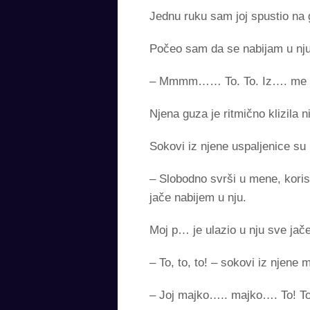
Jednu ruku sam joj spustio na
Počeo sam da se nabijam u nju
– Mmmm…… To. To. Iz…. me kak
Njena guza je ritmično klizila
Sokovi iz njene uspaljenice su 
– Slobodno svrši u mene, koris
jače nabijem u nju.
Moj p… je ulazio u nju sve jač
– To, to, to! – sokovi iz njene m
– Joj majko….. majko…. To!