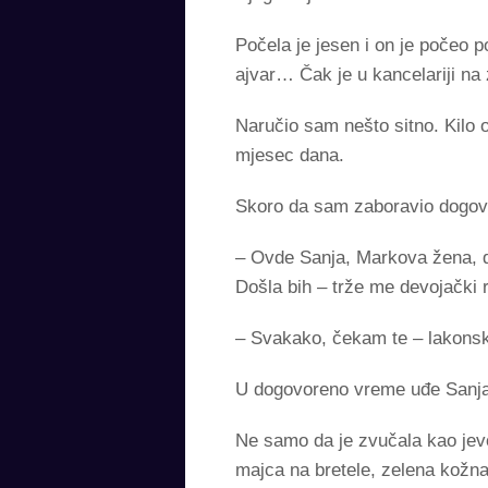
Počela je jesen i on je počeo p
ajvar… Čak je u kancelariji na 
Naručio sam nešto sitno. Kilo 
mjesec dana.
Skoro da sam zaboravio dogovo
– Ovde Sanja, Markova žena, do
Došla bih – trže me devojački 
– Svakako, čekam te – lakonsk
U dogovoreno vreme uđe Sanja
Ne samo da je zvučala kao jevo
majca na bretele, zelena kožna