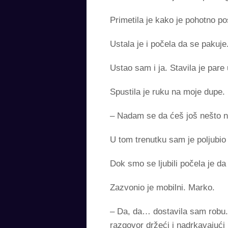
Primetila je kako je pohotno p
Ustala je i počela da se pakuje
Ustao sam i ja. Stavila je pare
Spustila je ruku na moje dupe.
– Nadam se da ćeš još nešto na
U tom trenutku sam je poljubio
Dok smo se ljubili počela je d
Zazvonio je mobilni. Marko.
– Da, da… dostavila sam robu. 
razgovor držeći i nadrkavajuć