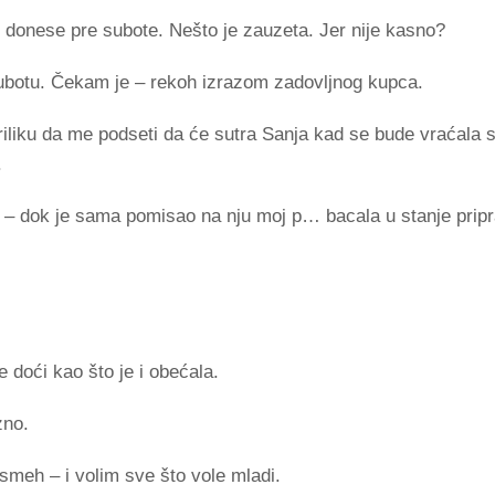
 donese pre subote. Nešto je zauzeta. Jer nije kasno?
ubotu. Čekam je – rekoh izrazom zadovljnog kupca.
riliku da me podseti da će sutra Sanja kad se bude vraćala s
.
 – dok je sama pomisao na nju moj p… bacala u stanje pripr
 doći kao što je i obećala.
zno.
 smeh – i volim sve što vole mladi.