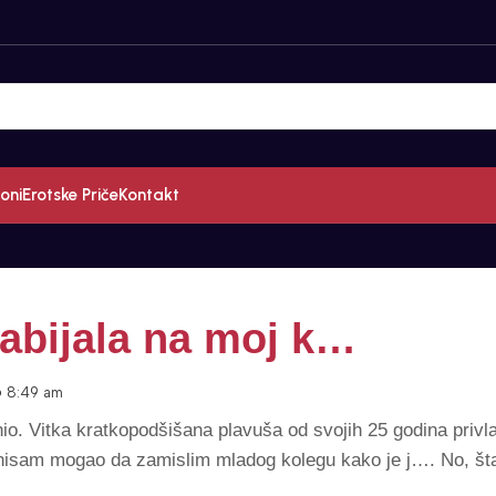
oni
Erotske Priče
Kontakt
abijala na moj k…
8:49 am
. Vitka kratkopodšišana plavuša od svojih 25 godina privlač
 nisam mogao da zamislim mladog kolegu kako je j…. No, šta 