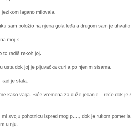
e jezikom lagano milovala.
ku sam položio na njena gola leđa a drugom sam je uhvatio
a na moj k…
 radiš rekoh joj.
 u usta dok joj je pljuvačka curila po njenim sisama.
kad je stala.
 kako valja. Biće vremena za duže jebanje – reče dok je 
vši mi svoju pohotnicu ispred mog p…., dok je rukom pomerila
em u nju.