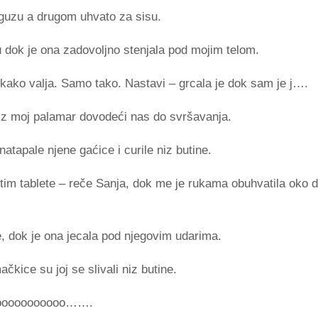
 guzu a drugom uhvato za sisu.
 dok je ona zadovoljno stenjala pod mojim telom.
o valja. Samo tako. Nastavi – grcala je dok sam je j….
 niz moj palamar dovodeći nas do svršavanja.
natapale njene gaćice i curile niz butine.
tim tablete – reče Sanja, dok me je rukama obuhvatila oko d
e, dok je ona jecala pod njegovim udarima.
ačkice su joj se slivali niz butine.
 Tooooooooooo…….