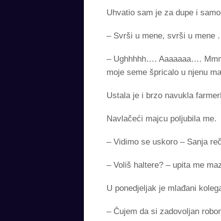
Uhvatio sam je za dupe i samo 
– Svrši u mene, svrši u mene .
– Ughhhhh…. Aaaaaaa…. Mmmm
moje seme špricalo u njenu ma
Ustala je i brzo navukla farmerk
Navlačeći majcu poljubila me.
– Vidimo se uskoro – Sanja re
– Voliš haltere? – upita me maz
U ponedjeljak je mlađani kole
– Čujem da si zadovoljan robom i