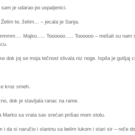
sam je udarao po uspaljenici.
 Želim te, želim… – jecala je Sanja.
mm…. Majko….. Toooooo….. Toooooo – mešali su nam se
cu.
e dok joj se moja tečnost slivala niz noge. Ispila je gutljaj 
če kroz smeh.
no, dok je stavljala ranac na rame.
ga Marko sa vrata sav srećan prišao mom stolu.
 da si naručio i slaninu sa belim lukom i stari sir – reče dok