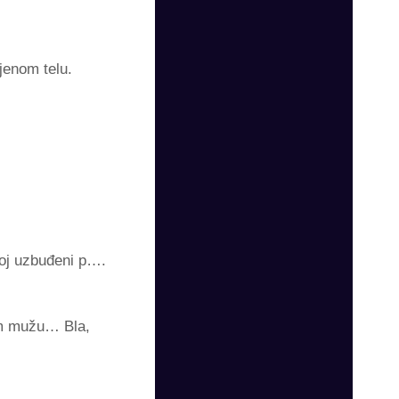
jenom telu.
moj uzbuđeni p….
om mužu… Bla,