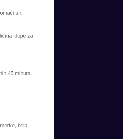
omaći sir,
ičina klope za
nih 45 minuta.
rmerke, bela