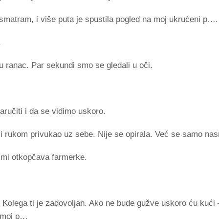
osmatram, i više puta je spustila pogled na moj ukrućeni p….
.
 u ranac. Par sekundi smo se gledali u oči.
ručiti i da se vidimo uskoro.
 i rukom privukao uz sebe. Nije se opirala. Već se samo nas
a mi otkopčava farmerke.
Kolega ti je zadovoljan. Ako ne bude gužve uskoro ću kući 
i moj p…