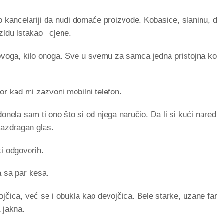
o kancelariji da nudi domaće proizvode. Kobasice, slaninu, d
zidu istakao i cjene.
ovoga, kilo onoga. Sve u svemu za samca jedna pristojna kol
r kad mi zazvoni mobilni telefon.
nela sam ti ono što si od njega naručio. Da li si kući nared
razdragan glas.
i odgovorih.
 sa par kesa.
jčica, već se i obukla kao devojčica. Bele starke, uzane fa
 jakna.