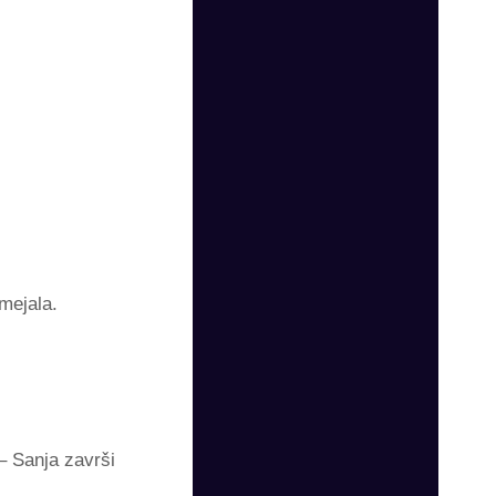
mejala.
– Sanja završi