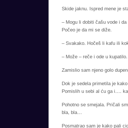
Skide jaknu. Ispred mene je s
– Mogu li dobiti čašu vode i d
Počeo je da mi se diže.
– Svakako. Hočeš li kafu ili ko
– Može – reče i ode u kupatilo.
Zamislio sam njeno golo dupence
Dok je sedela primetila je ka
Pomislih u sebi al ću ga i…. k
Pohotno se smejala. Pričali s
bla, bla…
Posmatrao sam je kako pali cig