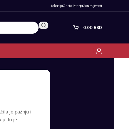
Lokacija
Česta Pitanja
Zanimljivosti
0.00
RSD
ila je pažnju i
je tu je.