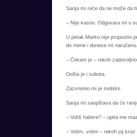
Sanja mi reče da ne može da ti
– Nije kasno. Odgovara mi u s
U petak Marko nije propustio p
do mene i donese mi naručeno
– Čekam je – rekoh zadovoljno
Došla je i subota.
Zazvnonio mi je mobilni.
Sanja mi saopštava da će ranije
– Voliš haltere? – upita me ma
– Volim, volim – rekoh joj kroz