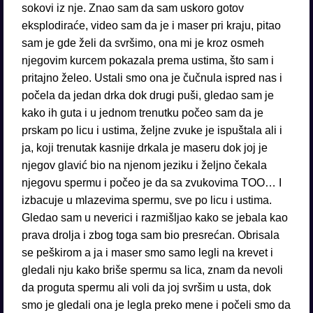
sokovi iz nje. Znao sam da sam uskoro gotov
eksplodiraće, video sam da je i maser pri kraju, pitao
sam je gde želi da svršimo, ona mi je kroz osmeh
njegovim kurcem pokazala prema ustima, što sam i
pritajno želeo. Ustali smo ona je čučnula ispred nas i
počela da jedan drka dok drugi puši, gledao sam je
kako ih guta i u jednom trenutku počeo sam da je
prskam po licu i ustima, željne zvuke je ispuštala ali i
ja, koji trenutak kasnije drkala je maseru dok joj je
njegov glavić bio na njenom jeziku i željno čekala
njegovu spermu i počeo je da sa zvukovima TOO… I
izbacuje u mlazevima spermu, sve po licu i ustima.
Gledao sam u neverici i razmišljao kako se jebala kao
prava drolja i zbog toga sam bio presrećan. Obrisala
se peškirom a ja i maser smo samo legli na krevet i
gledali nju kako briše spermu sa lica, znam da nevoli
da proguta spermu ali voli da joj svršim u usta, dok
smo je gledali ona je legla preko mene i počeli smo da