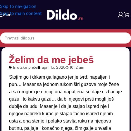
Skip to navigation
Skip to main content
Meni
Želim da me jebeš
Erotske priče
april 15, 2020
10:12 am
Stojim go i drkam ga lagano jer je tvrd, napaljen i
pun… Maser sa jednom rukom širi guzove moje žene
a sa drugom je u njoj. ona napaljena se daje i izbacuje
guzu i to kakvu guzu… da bi njegovi prsti mogli još
dublje da uđu. Maser je i dalje stajao ispred nje i
njegov nabrekli kurac je stajao tačno ispred njenih
usta a ona stenje i polako stavlja ruku na njegovu
butinu, pa jaja i konačno njega, čim ga je uhvatila