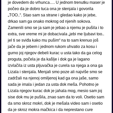
je dovedem do vrhunca…. U jednom trenutku maser je
počeo da je dobro tuca ona je stenjala i govorila
„TOO..“. Stao sam sa strane i gledao kako je jebe,
drkao sam ga onako mokrog od njenih sokova.
Zamenili smo se ja sam je jebao a njemu je pušila i to
extra, sve vreme mi je dobacivala „jebi me ljubavi too..
jel ti se sviđa kako mu pušim“ na to sam krenuo još
jače da je jebem i jednom rukom uhvatio za kosu i
gurno joj njegov debeli kurac u usta tako da ga celog
proguta, počela je da kašlje i dok ga je lagano
izvlačila iz usta pljuvačka je curela sa njega a ona ga
Lizala i stenjala. Menjali smo poze ali najviše smo se
zadržali na njenoj omiljenoj kad ga ona jaše, samo
sada je imala i jedan za usta dok meša. Pohotno je
Lizala njegov kurac dok je jahala mog, mesio sam joj
sise dok mu je pušila, znao sam da to voli. Osetio sam
da smo skroz mokri, dok je mešala video sam i osetio
da je skroz mokra mačkica i da neprestano cure