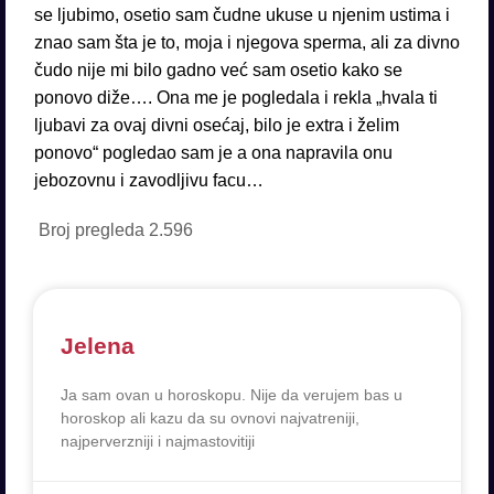
se ljubimo, osetio sam čudne ukuse u njenim ustima i
znao sam šta je to, moja i njegova sperma, ali za divno
čudo nije mi bilo gadno već sam osetio kako se
ponovo diže…. Ona me je pogledala i rekla „hvala ti
ljubavi za ovaj divni osećaj, bilo je extra i želim
ponovo“ pogledao sam je a ona napravila onu
jebozovnu i zavodljivu facu…
Broj pregleda
2.596
Jelena
Ja sam ovan u horoskopu. Nije da verujem bas u
horoskop ali kazu da su ovnovi najvatreniji,
najperverzniji i najmastovitiji