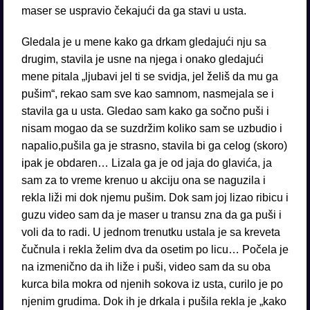
maser se uspravio čekajući da ga stavi u usta.
Gledala je u mene kako ga drkam gledajući nju sa
drugim, stavila je usne na njega i onako gledajući
mene pitala „ljubavi jel ti se svidja, jel želiš da mu ga
pušim“, rekao sam sve kao samnom, nasmejala se i
stavila ga u usta. Gledao sam kako ga sočno puši i
nisam mogao da se suzdržim koliko sam se uzbudio i
napalio,pušila ga je strasno, stavila bi ga celog (skoro)
ipak je obdaren… Lizala ga je od jaja do glavića, ja
sam za to vreme krenuo u akciju ona se naguzila i
rekla liži mi dok njemu pušim. Dok sam joj lizao ribicu i
guzu video sam da je maser u transu zna da ga puši i
voli da to radi. U jednom trenutku ustala je sa kreveta
čučnula i rekla želim dva da osetim po licu… Počela je
na izmenično da ih liže i puši, video sam da su oba
kurca bila mokra od njenih sokova iz usta, curilo je po
njenim grudima. Dok ih je drkala i pušila rekla je „kako