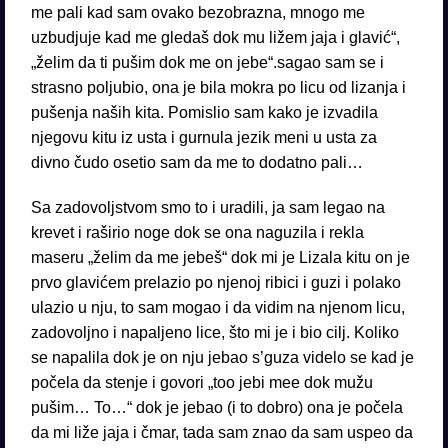
me pali kad sam ovako bezobrazna, mnogo me
uzbudjuje kad me gledaš dok mu ližem jaja i glavić“,
„želim da ti pušim dok me on jebe“.sagao sam se i
strasno poljubio, ona je bila mokra po licu od lizanja i
pušenja naših kita. Pomislio sam kako je izvadila
njegovu kitu iz usta i gurnula jezik meni u usta za
divno čudo osetio sam da me to dodatno pali…
Sa zadovoljstvom smo to i uradili, ja sam legao na
krevet i raširio noge dok se ona naguzila i rekla
maseru „želim da me jebeš“ dok mi je Lizala kitu on je
prvo glavićem prelazio po njenoj ribici i guzi i polako
ulazio u nju, to sam mogao i da vidim na njenom licu,
zadovoljno i napaljeno lice, što mi je i bio cilj. Koliko
se napalila dok je on nju jebao s’guza videlo se kad je
počela da stenje i govori „too jebi mee dok mužu
pušim… To…“ dok je jebao (i to dobro) ona je počela
da mi liže jaja i čmar, tada sam znao da sam uspeo da