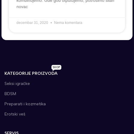
kombinujemo. Gde god otputujemo, potrošimo silan
novac
decembar 31, 2020
Nema komentara
SHOP
KATEGORIJE PROIZVODA
Seksi igračke
BDSM
Preparati i kozmetika
Erotski veš
SERVIS