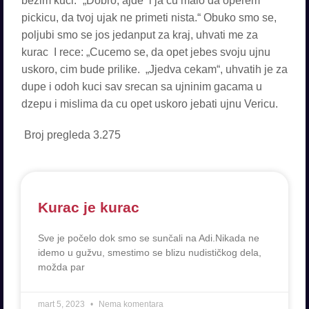
Broj pregleda
3.275
Kurac je kurac
Sve je počelo dok smo se sunčali na Adi.Nikada ne
idemo u gužvu, smestimo se blizu nudističkog dela,
možda par
mart 5, 2023
Nema komentara