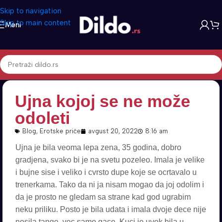
Skip to navigation
Skip to main content
Meni
Ujna kojoj se ne može
odoleti
Blog
,
Erotske priče
avgust 20, 2022
8:16 am
Ujna je bila veoma lepa zena, 35 godina, dobro
gradjena, svako bi je na svetu pozeleo. Imala je velike
i bujne sise i veliko i cvrsto dupe koje se ocrtavalo u
trenerkama. Tako da ni ja nisam mogao da joj odolim i
da je prosto ne gledam sa strane kad god ugrabim
neku priliku. Posto je bila udata i imala dvoje dece nije
nosila tange, vec samo gace. Kuci je uvek bila u