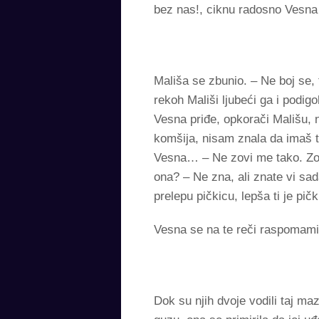
bez nas!, ciknu radosno Vesna 
Mališa se zbunio. – Ne boj se, 
rekoh Mališi ljubeći ga i podig
Vesna priđe, opkorači Mališu, n
komšija, nisam znala da imaš 
Vesna… – Ne zovi me tako. Z
ona? – Ne zna, ali znate vi s
prelepu pičkicu, lepša ti je pi
Vesna se na te reči raspomamil
Dok su njih dvoje vodili taj ma