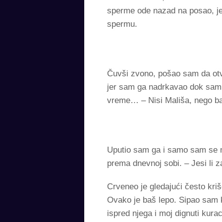
sperme ode nazad na posao, jer
spermu.
Čuvši zvono, pošao sam da otvo
jer sam ga nadrkavao dok sam
vreme… – Nisi Mališa, nego baš
Uputio sam ga i samo sam se ma
prema dnevnoj sobi. – Jesi li 
Crveneo je gledajući često kri
Ovako je baš lepo. Sipao sam 
ispred njega i moj dignuti kura