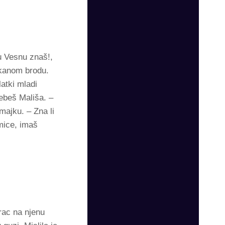
cu Vesnu znaš!,
ukanom brodu.
latki mladi
ebeš Mališa. –
jku. – Zna li
mice, imaš
urac na njenu