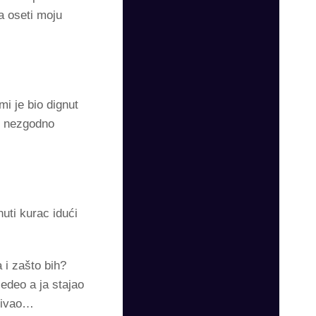
a oseti moju
i je bio dignut
u nezgodno
uti kurac idući
 i zašto bih?
edeo a ja stajao
uživao…