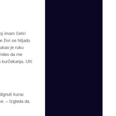
oj imam četiri
 živi se hiljadu
vukao je ruku
 video da me
a kurčekanja. Uh!
dignuti kurac
e. – Izgleda da