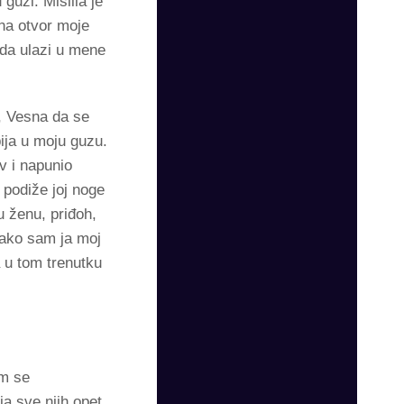
guzi. Mislila je
na otvor moje
da ulazi u mene
, Vesna da se
ija u moju guzu.
v i napunio
 podiže joj noge
u ženu, priđoh,
tako sam ja moj
a u tom trenutku
am se
ja sve njih opet