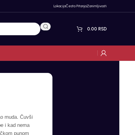
Lokacija
Česta Pitanja
Zanimljivosti
0.00
RSD
jao muda. Čuvši
ebe i kad nema
 pičkom punom