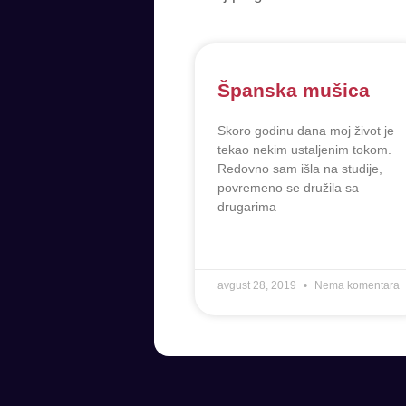
Španska mušica
Skoro godinu dana moj život je
tekao nekim ustaljenim tokom.
Redovno sam išla na studije,
povremeno se družila sa
drugarima
avgust 28, 2019
Nema komentara