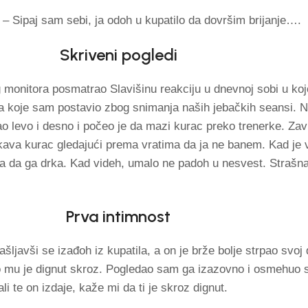
– Sipaj sam sebi, ja odoh u kupatilo da dovršim brijanje….
Skriveni pogledi
 monitora posmatrao Slavišinu reakciju u dnevnoj sobi u koj
a koje sam postavio zbog snimanja naših jebačkih seansi. Ne
tao levo i desno i počeo je da mazi kurac preko trenerke. Za
rkava kurac gledajući prema vratima da ja ne banem. Kad je
ga da ga drka. Kad videh, umalo ne padoh u nesvest. Strašn
Prva intimnost
šljavši se izađoh iz kupatila, a on je brže bolje strpao svoj 
io mu je dignut skroz. Pogledao sam ga izazovno i osmehuo s
i te on izdaje, kaže mi da ti je skroz dignut.