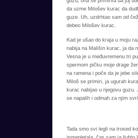
guzu, ona se primirila da joj u
da uzme Milošev kurac da dudla
guze. Uh, uzdrhtao sam od čež
debeo Milošev kurac.
Kad je ušao do kraja u moju r
nabija na Mališin kurac, ja da
Vesna je u međuvremenu tri put
spermom pičku moje drage ženic
na ramena i poče da je jebe si
Miloš se primiri, ja ugurah ku
kurac nabijao u njegovu guzu. J
se napalih i odmah za njim svrši
Tada smo svi legli na trosed k
isprepletala, čas sam ja ljubio