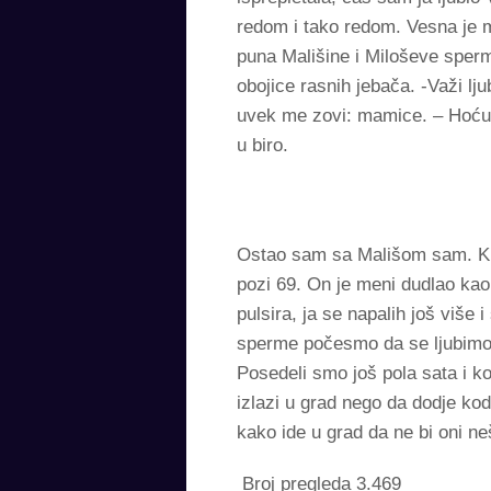
redom i tako redom. Vesna je m
puna Mališine i Miloševe spe
obojice rasnih jebača. -Važi lj
uvek me zovi: mamice. – Hoću 
u biro.
Ostao sam sa Mališom sam. Ku
pozi 69. On je meni dudlao kao
pulsira, ja se napalih još viš
sperme počesmo da se ljubimo
Posedeli smo još pola sata i k
izlazi u grad nego da dodje ko
kako ide u grad da ne bi oni n
Broj pregleda
3.469