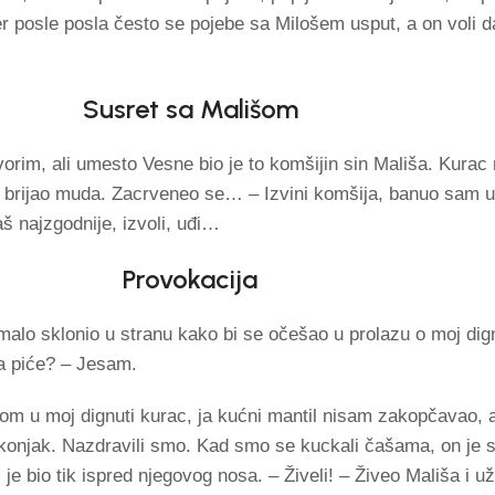
 posle posla često se pojebe sa Milošem usput, a on voli d
Susret sa Mališom
rim, ali umesto Vesne bio je to komšijin sin Mališa. Kurac m
 brijao muda. Zacrveneo se… – Izvini komšija, banuo sam 
 najzgodnije, izvoli, uđi…
Provokacija
lo sklonio u stranu kako bi se očešao u prolazu o moj dign
za piće? – Jesam.
šom u moj dignuti kurac, ja kućni mantil nisam zakopčavao, a
konjak. Nazdravili smo. Kad smo se kuckali čašama, on je s
c je bio tik ispred njegovog nosa. – Živeli! – Živeo Mališa i 