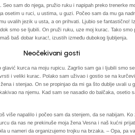
. Seo sam do njega, pružio ruku i napipah preko trenerke m
a osetim u ruci, u ustima, u guzi. Počeo sam da mu ga nadrk
mu uvalih jezik u usta, a on prihvati. Ljubio se fantastično!
dok smo se ljubili. On pruži ruku, uze moj kurac. Tako smo
maš baš dobar kurac!, izustih između dubokog ljubljenja.
Neočekivani gosti
 glavić kurca na moju rupicu. Zagrlio sam ga i ljubili smo 
rsti i veliki kurac. Polako sam uživao i gostio se na kurčev
a i stenjao. On se propinjao da mi ga što dublje uvali u g
skakivao na njemu. Kad sam se nasadio do balčaka, osetio 
oš više napalilo i počeo sam da stenjem, da se nabijam. Ko 
rcu da nas ne prekinuše moja žena Vesna i naš kućni prijate
ila u nameri da organizujemo trojku na brzaka. – Opa, pa va