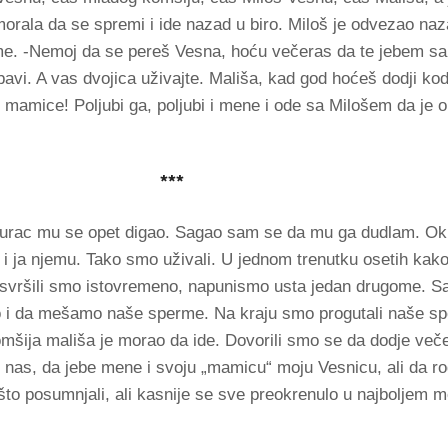
orala da se spremi i ide nazad u biro. Miloš je odvezao naza
rme. -Nemoj da se pereš Vesna, hoću večeras da te jebem 
ubavi. A vas dvojica uživajte. Mališa, kad god hoćeš dodji kod
mamice! Poljubi ga, poljubi i mene i ode sa Milošem da je 
***
rac mu se opet digao. Sagao sam se da mu ga dudlam. Okr
 i ja njemu. Tako smo uživali. U jednom trenutku osetih kak
e i svršili smo istovremeno, napunismo usta jedan drugome. 
 i da mešamo naše sperme. Na kraju smo progutali naše s
omšija mališa je morao da ide. Dovorili smo se da dodje več
d nas, da jebe mene i svoju „mamicu“ moju Vesnicu, ali da ro
ešto posumnjali, ali kasnije se sve preokrenulo u najbolje