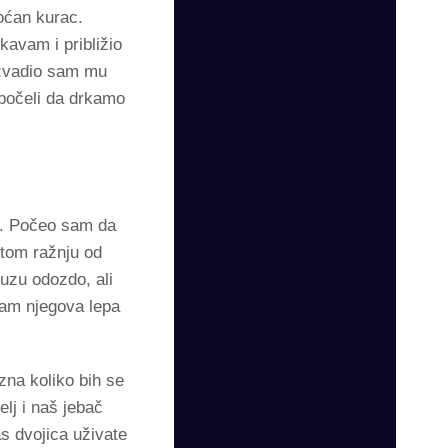
oćan kurac.
avam i približio
 Izvadio sam mu
 počeli da drkamo
se. Počeo sam da
itom ražnju od
uzu odozdo, ali
sam njegova lepa
zna koliko bih se
lj i naš jebač
s dvojica uživate