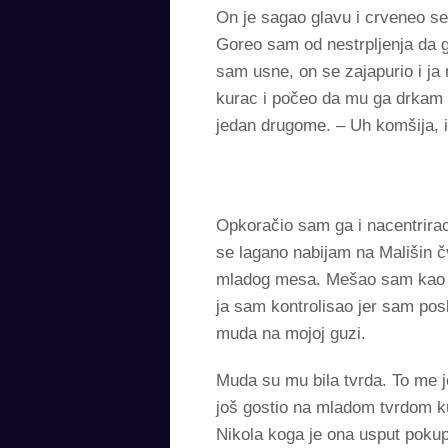
On je sagao glavu i crveneo se
Goreo sam od nestrpljenja da g
sam usne, on se zajapurio i ja 
kurac i počeo da mu ga drkam 
jedan drugome. – Uh komšija, i
Opkoračio sam ga i nacentrirao
se lagano nabijam na Mališin čv
mladog mesa. Mešao sam kao žen
ja sam kontrolisao jer sam po
muda na mojoj guzi.
Muda su mu bila tvrda. To me j
još gostio na mladom tvrdom ku
Nikola koga je ona usput pokup