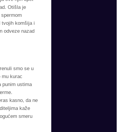
d. Otišla je
sa spermom
 tvojih komšija i
on odveze nazad
enuli smo se u
o mu kurac
Sa punim ustima
perme.
eras kasno, da ne
diteljima kaže
m mogućem smeru