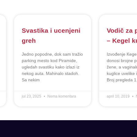
Svastika i ucenjeni
Vodič za 
greh
– Kegel k
Jedno popodne, dok sam tražio
Izvođenje Kegel
parking mesto kod Piramide,
donosi brojne 
ugledah svastiku kako izlazi iz
žene, a vaginaln
nekog auta. Mahinalo stadoh.
kuglice uvelike 
Sa nekim
Broj pregleda 1
jul 23, 2025
Nema komentara
april 10, 2019