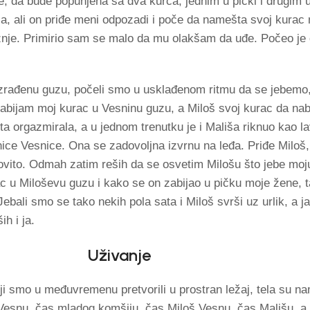
đe, da bude popunjena sa dva kurca, jednim u pički i drugim u 
, ali on priđe meni odpozadi i poče da namešta svoj kurac 
nje. Primirio sam se malo da mu olakšam da uđe. Počeo je 
azrađenu guzu, počeli smo u usklađenom ritmu da se jebemo
 nabijam moj kurac u Vesninu guzu, a Miloš svoj kurac da nab
a orgazmirala, a u jednom trenutku je i Mališa riknuo kao la
e Vesnice. Ona se zadovoljna izvrnu na leđa. Priđe Miloš,
lovito. Odmah zatim reših da se osvetim Milošu što jebe moj
rac u Miloševu guzu i kako se on zabijao u pičku moje žene, 
ebali smo se tako nekih pola sata i Miloš svrši uz urlik, a j
h i ja.
Uživanje
oji smo u međuvremenu pretvorili u prostran ležaj, tela su n
 Vesnu, čas mladog komšiju, čas Miloš Vesnu, čas Mališu, a 