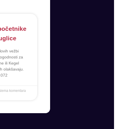
početnike
uglice
ovih vežbi
pogodnosti za
e ili Kegel
ih olakšavaju.
.072
Nema komentara