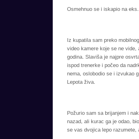
Osmehnuo se i iskapio na eks. 
Iz kupatila sam preko mobilnog
video kamere koje se ne vide, 
godina. Slaviša je najpre osvr
ispod trenerke i počeo da nad
nema, oslobodio se i izvukao 
Lepota živa.
Požurio sam sa brijanjem i naka
nazad, ali kurac ga je odao, b
se vas dvojica lepo razumete, al