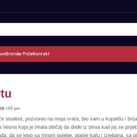
oni
Erotske Priče
Kontakt
rtu
4
1:05 pm
če student, pozvonio na moja vrata, bio sam u kupatilu i bri
Vesna koja je imala običaj da dođe iz biroa kad joj se prij
nada, da se lepo sa mnom pojebe, popije kafu i izjebana, sa