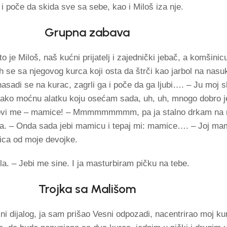
i poče da skida sve sa sebe, kao i Miloš iza nje.
Grupna zabava
to je Miloš, naš kućni prijatelj i zajednički jebač, a komšini
oh se sa njegovog kurca koji osta da štrči kao jarbol na nas
asadi se na kurac, zagrli ga i poče da ga ljubi…. – Ju moj s
tako moćnu alatku koju osećam sada, uh, uh, mnogo dobro j
ovi me – mamice! – Mmmmmmmmm, pa ja stalno drkam na ma
ada. – Onda sada jebi mamicu i tepaj mi: mamice…. – Joj ma
čkica od moje devojke.
a. – Jebi me sine. I ja masturbiram pičku na tebe.
Trojka sa Mališom
zni dijalog, ja sam prišao Vesni odpozadi, nacentrirao moj k