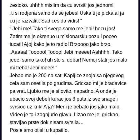
zestoko. uhhhh mislim da cu svrsiti jos jednom!
„ti si rodjena samo da se jebes! Uska ti je picka al ja
cu je razvaliti. Sad ces da vidis! “
“ Jebi me! Tako ti svega samo me jebi! hocu jos!
Zatim me je okrenuo u misionarsku pozu i poceo
tucati! Ajoj kako je to radio! Brzoooo jako brzo.
„Aaaaa! Tooooo! Toooo! Jebi meeee! Aahhhh! Tako
jeee, samo tako! uh sto si dobar! Nemoj stati jos malo
mi treba! Jebi meee! “
Jebao me je 200 na sat. Kapljice znoja sa njegovog
cela sam osetila po grudima. Grickao mi je bradavice
pa vrat. Ljubio me je silovito, napadno. A onda je
ubacio svoj debeli kurac jos 3 puta iz sve snage i
svrsioo uz krik! A ja? Meni je trebalo jos jako malo.
Video je to i zagnjurio glavu. Lizao me je, grickao,
stavljao prste dok nisam svrsila…
Posle smo otisli u kupatilo.