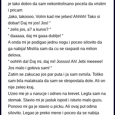
je tako dobro da sam nekontrolisano pocela da vristim
i pricam
„tako, takoooo. Volim kad me jebes! Ahhhh! Tako si
dobar! Daj mi jos! Jos! “
“ zelis jos, a? a kurvo? “
“ daaaaa, daj mi gaaa dublje! “
A onda mi je podigao jednu nogu i poceo silovito da
ga nabija! Mislila sam da cu se raspasti na milion
delova.
“ oohhh da! Daj mi, daj mi! Jossss! Ah! Jebi meeeee!
Jos malo i gotova sam! “
Zatim se zakucao jos par puta i ja sam svrsila. Toliko
sam bila malaksala da sam se stropostala dole. Ali on
nije zeleo kraj.
Uzeo me je u narucje i odneo na krevet. Legla sam na
stomak. Stavio mi je jastuk ispod i isturio malo guzu.
Ponovo mi ga je stavio u picku. Ali ovaj put odma
silovito. Legao je preko mene i poceo da se nabija