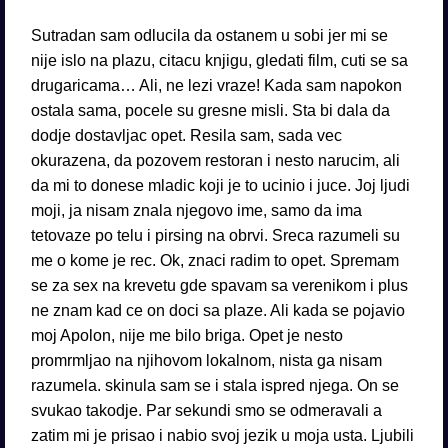
Sutradan sam odlucila da ostanem u sobi jer mi se
nije islo na plazu, citacu knjigu, gledati film, cuti se sa
drugaricama… Ali, ne lezi vraze! Kada sam napokon
ostala sama, pocele su gresne misli. Sta bi dala da
dodje dostavljac opet. Resila sam, sada vec
okurazena, da pozovem restoran i nesto narucim, ali
da mi to donese mladic koji je to ucinio i juce. Joj ljudi
moji, ja nisam znala njegovo ime, samo da ima
tetovaze po telu i pirsing na obrvi. Sreca razumeli su
me o kome je rec. Ok, znaci radim to opet. Spremam
se za sex na krevetu gde spavam sa verenikom i plus
ne znam kad ce on doci sa plaze. Ali kada se pojavio
moj Apolon, nije me bilo briga. Opet je nesto
promrmljao na njihovom lokalnom, nista ga nisam
razumela. skinula sam se i stala ispred njega. On se
svukao takodje. Par sekundi smo se odmeravali a
zatim mi je prisao i nabio svoj jezik u moja usta. Ljubili