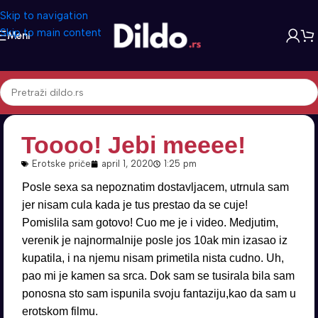
Skip to navigation
Skip to main content
Meni
Toooo! Jebi meeee!
Erotske priče
april 1, 2020
1:25 pm
Posle sexa sa nepoznatim dostavljacem, utrnula sam
jer nisam cula kada je tus prestao da se cuje!
Pomislila sam gotovo! Cuo me je i video. Medjutim,
verenik je najnormalnije posle jos 10ak min izasao iz
kupatila, i na njemu nisam primetila nista cudno. Uh,
pao mi je kamen sa srca. Dok sam se tusirala bila sam
ponosna sto sam ispunila svoju fantaziju,kao da sam u
erotskom filmu.