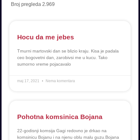
Broj pregleda
2.969
Hocu da me jebes
Tmurni martovski dan se blizio kraju. Kisa je padala
ceo bogovetni dan, zarobivsi me u kucu. Tako
sumorno vreme pojacavalo
maj 17, 2021
Nema komentara
Pohotna komsinica Bojana
22-godisnji komsija Gagi redovno je drkao na
komsinicu Bojanu i na njenu oblu malu guzu.Bojana