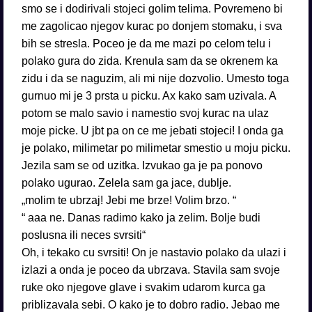
smo se i dodirivali stojeci golim telima. Povremeno bi
me zagolicao njegov kurac po donjem stomaku, i sva
bih se stresla. Poceo je da me mazi po celom telu i
polako gura do zida. Krenula sam da se okrenem ka
zidu i da se naguzim, ali mi nije dozvolio. Umesto toga
gurnuo mi je 3 prsta u picku. Ax kako sam uzivala. A
potom se malo savio i namestio svoj kurac na ulaz
moje picke. U jbt pa on ce me jebati stojeci! I onda ga
je polako, milimetar po milimetar smestio u moju picku.
Jezila sam se od uzitka. Izvukao ga je pa ponovo
polako ugurao. Zelela sam ga jace, dublje.
„molim te ubrzaj! Jebi me brze! Volim brzo. “
“ aaa ne. Danas radimo kako ja zelim. Bolje budi
poslusna ili neces svrsiti“
Oh, i tekako cu svrsiti! On je nastavio polako da ulazi i
izlazi a onda je poceo da ubrzava. Stavila sam svoje
ruke oko njegove glave i svakim udarom kurca ga
priblizavala sebi. O kako je to dobro radio. Jebao me