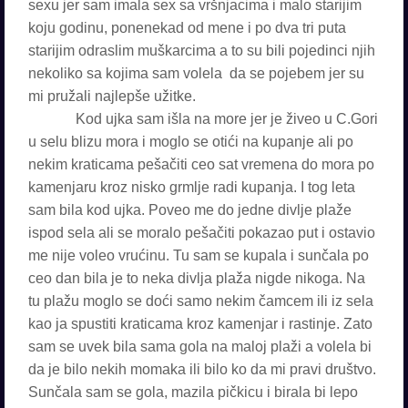
sexu jer sam imala sex sa vršnjacima i malo starijim
koju godinu, ponenekad od mene i po dva tri puta
starijim odraslim muškarcima a to su bili pojedinci njih
nekoliko sa kojima sam volela da se pojebem jer su
mi pružali najlepše užitke.
Kod ujka sam išla na more jer je živeo u C.Gori
u selu blizu mora i moglo se otići na kupanje ali po
nekim kraticama pešačiti ceo sat vremena do mora po
kamenjaru kroz nisko grmlje radi kupanja. I tog leta
sam bila kod ujka. Poveo me do jedne divlje plaže
ispod sela ali se moralo pešačiti pokazao put i ostavio
me nije voleo vrućinu. Tu sam se kupala i sunčala po
ceo dan bila je to neka divlja plaža nigde nikoga. Na
tu plažu moglo se doći samo nekim čamcem ili iz sela
kao ja spustiti kraticama kroz kamenjar i rastinje. Zato
sam se uvek bila sama gola na maloj plaži a volela bi
da je bilo nekih momaka ili bilo ko da mi pravi društvo.
Sunčala sam se gola, mazila pičkicu i birala bi lepo