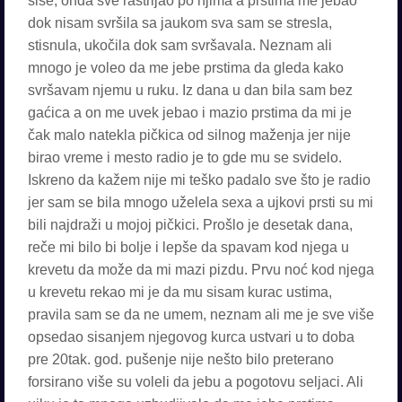
sise, onda sve rastrljao po njima a prstima me jebao
dok nisam svršila sa jaukom sva sam se stresla,
stisnula, ukočila dok sam svršavala. Neznam ali
mnogo je voleo da me jebe prstima da gleda kako
svršavam njemu u ruku. Iz dana u dan bila sam bez
gaćica a on me uvek jebao i mazio prstima da mi je
čak malo natekla pičkica od silnog maženja jer nije
birao vreme i mesto radio je to gde mu se svidelo.
Iskreno da kažem nije mi teško padalo sve što je radio
jer sam se bila mnogo uželela sexa a ujkovi prsti su mi
bili najdraži u mojoj pičkici. Prošlo je desetak dana,
reče mi bilo bi bolje i lepše da spavam kod njega u
krevetu da može da mi mazi pizdu. Prvu noć kod njega
u krevetu rekao mi je da mu sisam kurac ustima,
pravila sam se da ne umem, neznam ali me je sve više
opsedao sisanjem njegovog kurca ustvari u to doba
pre 20tak. god. pušenje nije nešto bilo preterano
forsirano više su voleli da jebu a pogotovu seljaci. Ali