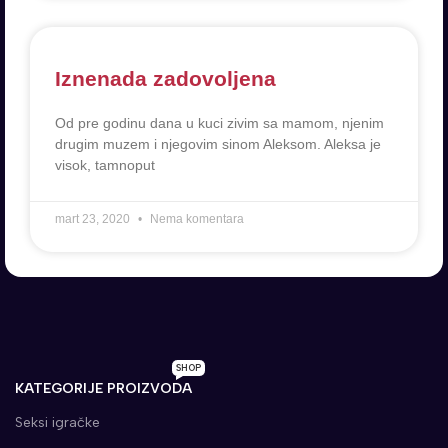
Iznenada zadovoljena
Od pre godinu dana u kuci zivim sa mamom, njenim
drugim muzem i njegovim sinom Aleksom. Aleksa je
visok, tamnoput
mart 23, 2020
Nema komentara
SHOP
KATEGORIJE PROIZVODA
Seksi igračke