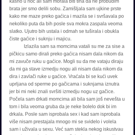
kasno u noć ali sam morala biti tiha da ne probudim
brata jer smo delili sobu. Zamišljala sam ujkine prste
kako me maze preko gaćica i mazila se i svršavala po
nekoliko puta da bih posle sva mokra zaspala veoma
slatko. Ujutro bih ustala i odmah se tuširala i obukla
čiste gaćice i suknju i majicu.
Izlazila sam sa momcima vatali su me za sise a
pičkicu samo dirali preko gaćica nisam dala nikom da
mi zavuče ruku u gaćice. Mogli su da me vataju diraju
da mi ga stave izmedju nogu ali nisam dala nikom da
dira i zavlači ruke u gaćice. Vraćala bi se kući uvek
uprljana od sperme po gačicama i suknjama iznutra
jer bi mi neki znali svršiti izmedju nogu uz gačice.
Počela sam drkati momcima ali bila sam još nevešta u
tom i bila veoma gruba da je neke bolelo dok bi im
drkala. Posle sam isprobala sex i kad sam isprobala
više nisam prestajala mnogo mi se svidelo i volela
sam i uživala u sexu. Već sam stekla nekog iskustvau