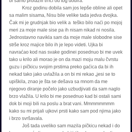
bi samo prolazili trnci od tog dodira.
Kroz godinu dobila sam jos lepše obline ali opet
sa malim sisama, Nisu bile velike tada jedva dvojka.
Čak mi je grudnjak bio velik a teško bilo naći po mojoj
meri za moje male sise pa ih nisam nikad ni nosila.
Jednostavno navikla sam da moje male slobodne sise
strše kroz majice bilo ih je lepo videti. Ujka bi
navraćao kod nas svake godinei posednuo bi me uvek
tako u krilo ali morao je on da mazi moju malu čvrstu
guzu i pičkicu svojim prstima preko gaćica da bi ih
nekad tako jako uvlažila a on bi mi rekao „jesi se to
upiškila, znao je šta se dešava sa mnom da me
njegovo diranje počelo jako uzbudjivati da sam naglo
brzo vlažila. U krilo bi me posednuo kad bi ostali sami
dok bi moji bili na poslu a brat vani. Mmmmmmmm
kako su mi prijali ujkovi prsti kako sam pod njima jako
i brzo svršavala.
Još tada uveliko sam mazila pičkicu nekad i do