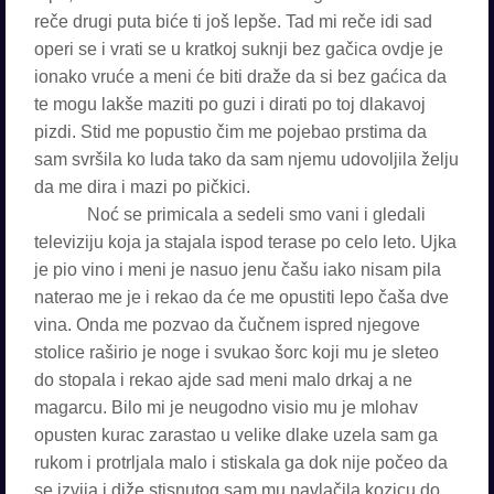
reče drugi puta biće ti još lepše. Tad mi reče idi sad
operi se i vrati se u kratkoj suknji bez gačica ovdje je
ionako vruće a meni će biti draže da si bez gaćica da
te mogu lakše maziti po guzi i dirati po toj dlakavoj
pizdi. Stid me popustio čim me pojebao prstima da
sam svršila ko luda tako da sam njemu udovoljila želju
da me dira i mazi po pičkici.
Noć se primicala a sedeli smo vani i gledali
televiziju koja ja stajala ispod terase po celo leto. Ujka
je pio vino i meni je nasuo jenu čašu iako nisam pila
naterao me je i rekao da će me opustiti lepo čaša dve
vina. Onda me pozvao da čučnem ispred njegove
stolice raširio je noge i svukao šorc koji mu je sleteo
do stopala i rekao ajde sad meni malo drkaj a ne
magarcu. Bilo mi je neugodno visio mu je mlohav
opusten kurac zarastao u velike dlake uzela sam ga
rukom i protrljala malo i stiskala ga dok nije počeo da
se izvija i diže stisnutog sam mu navlačila kozicu do