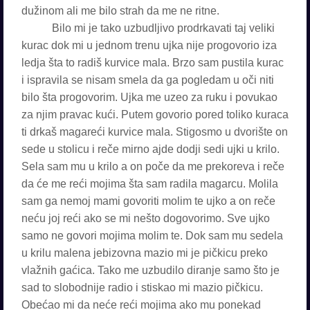
dužinom ali me bilo strah da me ne ritne.
Bilo mi je tako uzbudljivo prodrkavati taj veliki
kurac dok mi u jednom trenu ujka nije progovorio iza
ledja šta to radiš kurvice mala. Brzo sam pustila kurac
i ispravila se nisam smela da ga pogledam u oči niti
bilo šta progovorim. Ujka me uzeo za ruku i povukao
za njim pravac kući. Putem govorio pored toliko kuraca
ti drkaš magareći kurvice mala. Stigosmo u dvorište on
sede u stolicu i reče mirno ajde dodji sedi ujki u krilo.
Sela sam mu u krilo a on poče da me prekoreva i reče
da će me reći mojima šta sam radila magarcu. Molila
sam ga nemoj mami govoriti molim te ujko a on reče
neću joj reći ako se mi nešto dogovorimo. Sve ujko
samo ne govori mojima molim te. Dok sam mu sedela
u krilu malena jebizovna mazio mi je pičkicu preko
vlažnih gaćica. Tako me uzbudilo diranje samo što je
sad to slobodnije radio i stiskao mi mazio pičkicu.
Obećao mi da neće reći mojima ako mu ponekad