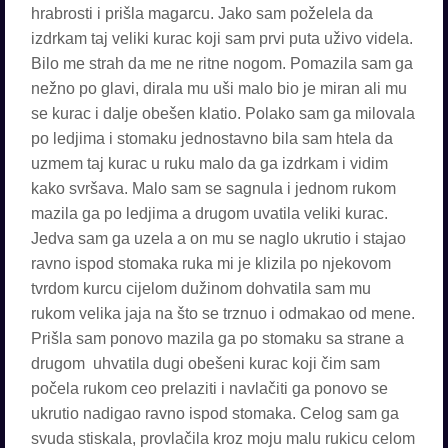
hrabrosti i prišla magarcu. Jako sam poželela da
izdrkam taj veliki kurac koji sam prvi puta uživo videla.
Bilo me strah da me ne ritne nogom. Pomazila sam ga
nežno po glavi, dirala mu uši malo bio je miran ali mu
se kurac i dalje obešen klatio. Polako sam ga milovala
po ledjima i stomaku jednostavno bila sam htela da
uzmem taj kurac u ruku malo da ga izdrkam i vidim
kako svršava. Malo sam se sagnula i jednom rukom
mazila ga po ledjima a drugom uvatila veliki kurac.
Jedva sam ga uzela a on mu se naglo ukrutio i stajao
ravno ispod stomaka ruka mi je klizila po njekovom
tvrdom kurcu cijelom dužinom dohvatila sam mu
rukom velika jaja na što se trznuo i odmakao od mene.
Prišla sam ponovo mazila ga po stomaku sa strane a
drugom uhvatila dugi obešeni kurac koji čim sam
počela rukom ceo prelaziti i navlačiti ga ponovo se
ukrutio nadigao ravno ispod stomaka. Celog sam ga
svuda stiskala, provlačila kroz moju malu rukicu celom