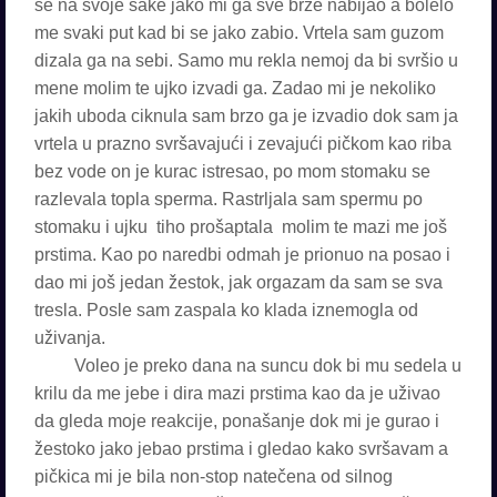
se na svoje šake jako mi ga sve brže nabijao a bolelo
me svaki put kad bi se jako zabio. Vrtela sam guzom
dizala ga na sebi. Samo mu rekla nemoj da bi svršio u
mene molim te ujko izvadi ga. Zadao mi je nekoliko
jakih uboda ciknula sam brzo ga je izvadio dok sam ja
vrtela u prazno svršavajući i zevajući pičkom kao riba
bez vode on je kurac istresao, po mom stomaku se
razlevala topla sperma. Rastrljala sam spermu po
stomaku i ujku tiho prošaptala molim te mazi me još
prstima. Kao po naredbi odmah je prionuo na posao i
dao mi još jedan žestok, jak orgazam da sam se sva
tresla. Posle sam zaspala ko klada iznemogla od
uživanja.
Voleo je preko dana na suncu dok bi mu sedela u
krilu da me jebe i dira mazi prstima kao da je uživao
da gleda moje reakcije, ponašanje dok mi je gurao i
žestoko jako jebao prstima i gledao kako svršavam a
pičkica mi je bila non-stop natečena od silnog