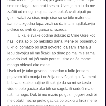
smo se slagali kao brat i sestra. Uvek je bio tu da me
zaštiti od mnogih koji su uvek pokušavali pipati po
guzi i vatati za sise, moje sise su se bile malene ali
sam bila zgodna lepa, znali su da imam najdlakaviju
pičkicu od svih drugarica iz razreda.
Ujka je svake godine dolazio iz Crne Gore kod
nas i ostajao bi po nekoliko dana. Mene bi posednuo
u krilo, pomazio po guzi govoreći da sam izrasla u
lepu devojku ali me škakiljao dirao po malim sisama i
govorio kad mi još malo porastu sise da će momci
mnogo obletati oko mene.
Uvek mi je tako govorio i posedao u krilo jer sam
pojavom bila manja i nežnija od vršnjakinja. Na meni
bi bivale kratke haljine ili suknje da su mi se često
videle bele gaćice ako bih se sagela ili sedeći malo
raširila noge. Dok bi me mazio po guzi njegovi prsti bi
me dotakli nežno preko gaćica po pičkici a kroz mene