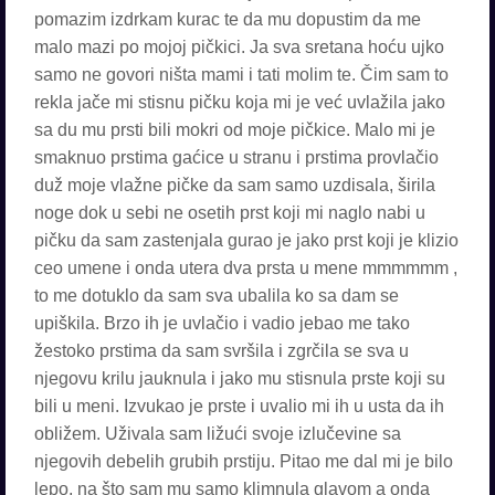
pomazim izdrkam kurac te da mu dopustim da me
malo mazi po mojoj pičkici. Ja sva sretana hoću ujko
samo ne govori ništa mami i tati molim te. Čim sam to
rekla jače mi stisnu pičku koja mi je već uvlažila jako
sa du mu prsti bili mokri od moje pičkice. Malo mi je
smaknuo prstima gaćice u stranu i prstima provlačio
duž moje vlažne pičke da sam samo uzdisala, širila
noge dok u sebi ne osetih prst koji mi naglo nabi u
pičku da sam zastenjala gurao je jako prst koji je klizio
ceo umene i onda utera dva prsta u mene mmmmmm ,
to me dotuklo da sam sva ubalila ko sa dam se
upiškila. Brzo ih je uvlačio i vadio jebao me tako
žestoko prstima da sam svršila i zgrčila se sva u
njegovu krilu jauknula i jako mu stisnula prste koji su
bili u meni. Izvukao je prste i uvalio mi ih u usta da ih
obližem. Uživala sam ližući svoje izlučevine sa
njegovih debelih grubih prstiju. Pitao me dal mi je bilo
lepo, na što sam mu samo klimnula glavom a onda