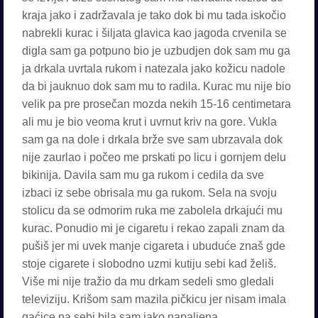
kraja jako i zadržavala je tako dok bi mu tada iskočio
nabrekli kurac i šiljata glavica kao jagoda crvenila se
digla sam ga potpuno bio je uzbudjen dok sam mu ga
ja drkala uvrtala rukom i natezala jako kožicu nadole
da bi jauknuo dok sam mu to radila. Kurac mu nije bio
velik pa pre prosečan mozda nekih 15-16 centimetara
ali mu je bio veoma krut i uvrnut kriv na gore. Vukla
sam ga na dole i drkala brže sve sam ubrzavala dok
nije zaurlao i počeo me prskati po licu i gornjem delu
bikinija. Davila sam mu ga rukom i cedila da sve
izbaci iz sebe obrisala mu ga rukom. Sela na svoju
stolicu da se odmorim ruka me zabolela drkajući mu
kurac. Ponudio mi je cigaretu i rekao zapali znam da
pušiš jer mi uvek manje cigareta i ubuduće znaš gde
stoje cigarete i slobodno uzmi kutiju sebi kad želiš.
Više mi nije tražio da mu drkam sedeli smo gledali
televiziju. Krišom sam mazila pičkicu jer nisam imala
gaćice na sebi bila sam jako napaljena .