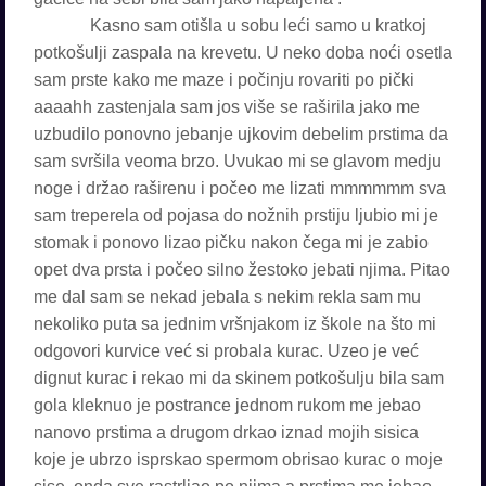
Kasno sam otišla u sobu leći samo u kratkoj
potkošulji zaspala na krevetu. U neko doba noći osetla
sam prste kako me maze i počinju rovariti po pički
aaaahh zastenjala sam jos više se raširila jako me
uzbudilo ponovno jebanje ujkovim debelim prstima da
sam svršila veoma brzo. Uvukao mi se glavom medju
noge i držao raširenu i počeo me lizati mmmmmm sva
sam treperela od pojasa do nožnih prstiju ljubio mi je
stomak i ponovo lizao pičku nakon čega mi je zabio
opet dva prsta i počeo silno žestoko jebati njima. Pitao
me dal sam se nekad jebala s nekim rekla sam mu
nekoliko puta sa jednim vršnjakom iz škole na što mi
odgovori kurvice već si probala kurac. Uzeo je već
dignut kurac i rekao mi da skinem potkošulju bila sam
gola kleknuo je postrance jednom rukom me jebao
nanovo prstima a drugom drkao iznad mojih sisica
koje je ubrzo isprskao spermom obrisao kurac o moje