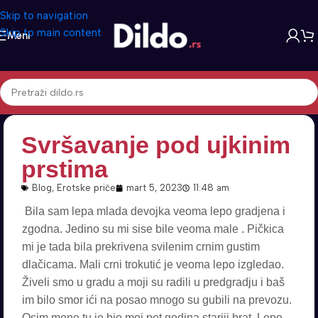
Skip to navigation
Skip to main content
Meni
Svršavanje pod ujkinim
prstima
Blog
,
Erotske priče
mart 5, 2023
11:48 am
Bila sam lepa mlada devojka veoma lepo gradjena i
zgodna. Jedino su mi sise bile veoma male . Pičkica
mi je tada bila prekrivena svilenim crnim gustim
dlačicama. Mali crni trokutić je veoma lepo izgledao.
Živeli smo u gradu a moji su radili u predgradju i baš
im bilo smor ići na posao mnogo su gubili na prevozu.
Osim mene tu je bio moj pet godina stariji brat. Lepo