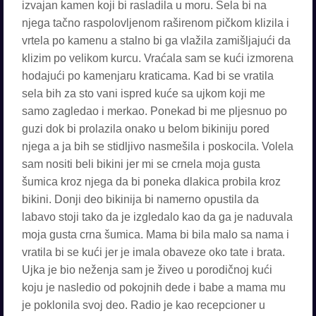
izvajan kamen koji bi rasladila u moru. Sela bi na
njega tačno raspolovljenom raširenom pičkom klizila i
vrtela po kamenu a stalno bi ga vlažila zamišljajući da
klizim po velikom kurcu. Vraćala sam se kući izmorena
hodajući po kamenjaru kraticama. Kad bi se vratila
sela bih za sto vani ispred kuće sa ujkom koji me
samo zagledao i merkao. Ponekad bi me pljesnuo po
guzi dok bi prolazila onako u belom bikiniju pored
njega a ja bih se stidljivo nasmešila i poskocila. Volela
sam nositi beli bikini jer mi se crnela moja gusta
šumica kroz njega da bi poneka dlakica probila kroz
bikini. Donji deo bikinija bi namerno opustila da
labavo stoji tako da je izgledalo kao da ga je naduvala
moja gusta crna šumica. Mama bi bila malo sa nama i
vratila bi se kući jer je imala obaveze oko tate i brata.
Ujka je bio neženja sam je živeo u porodičnoj kući
koju je nasledio od pokojnih dede i babe a mama mu
je poklonila svoj deo. Radio je kao recepcioner u