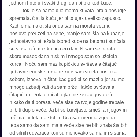
jednom hotelu i svaki drugi dan bi bio kod kuće.
Dok je sa nama bila mama kuvala. prala posudje,
spremala, čistila kuću jer bi to ujak uveliko zapustio.
Kad je mama otišla onda sam ja morala većinu
poslova preuzeti na sebe, manje sam išla na kupanje
jednostavno bi ležala ispred kuće na betonu i sunčala
se slušajući muziku po ceo dan. Nisam se jebala
skoro mesec dana niskim i mnogo sam se uželela
kurca, Noću sam mazila pičkicu svršavala čitajući
ljubavne erotske romane koje sam volela nositi sa
sobom, iznova ih čitati kad god bi se mazila jer su me
mnogo uzbudjivali da sam brže i lakše svršavala
čitajući ih. Dok bi ručali ujka me zezao govoreći –
nikako da ti porastu veće sise za tvoje godine trebale
bi biti duplo veće. Ja bi se kurvijasto smešila njegovim
rečima i vrtela na stolici. Bila sam veoma zgodna i
lepa samo da sam imala veće sise ne bih znala šta bih
od silnih udvarača koji su me iovako sa malim sisama