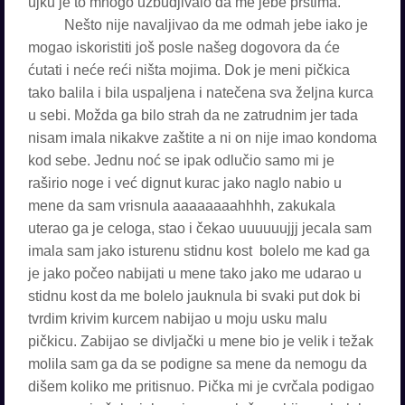
ujku je to mnogo uzbudjivalo da me jebe prstima.
Nešto nije navaljivao da me odmah jebe iako je
mogao iskoristiti još posle našeg dogovora da će
ćutati i neće reći ništa mojima. Dok je meni pičkica
tako balila i bila uspaljena i natečena sva željna kurca
u sebi. Možda ga bilo strah da ne zatrudnim jer tada
nisam imala nikakve zaštite a ni on nije imao kondoma
kod sebe. Jednu noć se ipak odlučio samo mi je
raširio noge i već dignut kurac jako naglo nabio u
mene da sam vrisnula aaaaaaaahhhh, zakukala
uterao ga je celoga, stao i čekao uuuuuujjj jecala sam
imala sam jako isturenu stidnu kost bolelo me kad ga
je jako počeo nabijati u mene tako jako me udarao u
stidnu kost da me bolelo jauknula bi svaki put dok bi
tvrdim krivim kurcem nabijao u moju usku malu
pičkicu. Zabijao se divljački u mene bio je velik i težak
molila sam ga da se podigne sa mene da nemogu da
dišem koliko me pritisnuo. Pička mi je cvrčala podigao