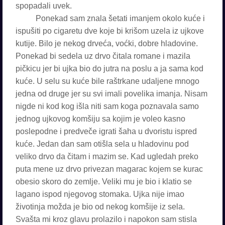
spopadali uvek.
Ponekad sam znala šetati imanjem okolo kuće i
ispušiti po cigaretu dve koje bi krišom uzela iz ujkove
kutije. Bilo je nekog drveća, voćki, dobre hladovine.
Ponekad bi sedela uz drvo čitala romane i mazila
pičkicu jer bi ujka bio do jutra na poslu a ja sama kod
kuće. U selu su kuće bile raštrkane udaljene mnogo
jedna od druge jer su svi imali povelika imanja. Nisam
nigde ni kod kog išla niti sam koga poznavala samo
jednog ujkovog komšiju sa kojim je voleo kasno
poslepodne i predveče igrati šaha u dvoristu ispred
kuće. Jedan dan sam otišla sela u hladovinu pod
veliko drvo da čitam i mazim se. Kad ugledah preko
puta mene uz drvo privezan magarac kojem se kurac
obesio skoro do zemlje. Veliki mu je bio i klatio se
lagano ispod njegovog stomaka. Ujka nije imao
životinja možda je bio od nekog komšije iz sela.
Svašta mi kroz glavu prolazilo i napokon sam stisla