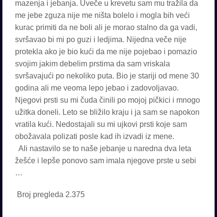
mazenja i jebanja. Uveče u krevetu sam mu tražila da
me jebe zguza nije me ništa bolelo i mogla bih veći
kurac primiti da ne boli ali je morao stalno da ga vadi,
svršavao bi mi po guzi i ledjima. Nijedna veče nije
protekla ako je bio kući da me nije pojebao i pomazio
svojim jakim debelim prstima da sam vriskala
svršavajući po nekoliko puta. Bio je stariji od mene 30
godina ali me veoma lepo jebao i zadovoljavao.
Njegovi prsti su mi čuda činili po mojoj pičkici i mnogo
užitka doneli. Leto se bližilo kraju i ja sam se napokon
vratila kući. Nedostajali su mi ujkovi prsti koje sam
obožavala polizati posle kad ih izvadi iz mene.
Ali nastavilo se to naše jebanje u naredna dva leta
žešće i lepše ponovo sam imala njegove prste u sebi
…
Broj pregleda
2.375