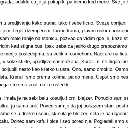
rada, odakle cu je ja pokupiti, pa idemo kod mene. Sve je 
u sredjivanju kako stana, tako i sebe licno. Sveze obrijan,
suljom, teget dzemperom, farmerkama, plavim uskim bokser
am malo ranije na stanicu, pozvao da vidim gde je, kaze s
idim kad stigne bus, ipak treba da jedno drugo prepoznamo 
 je medju poslednjima, sa velikim osmehom. Naocare na licu
a, visoke stikle, upadljivo nasminkana. Kurac mi se digao ci
e i poljubili nesto kao kratko u usta. Ono, samo cmokic. Osmo
ledala. Krenuli smo prema kolima, pa do mene. Usput smo n
noga sto smo znali da ce uslediti.
, imala je na sebi belu kosulju i crni blejzer. Ponudio sam
votku, ja samo sok. Poveo sam je da joj pokazem stan, post
li smo se u dnevnu sobu, skinula je blejzer, sela je na ugaoni
afu. Doneo sam kafu i pice i seo pored nje. Pogledali smo s