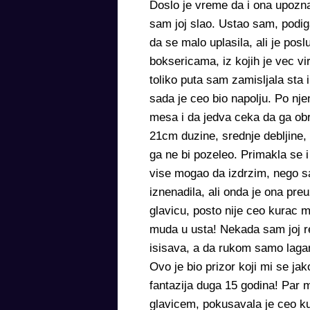
Doslo je vreme da i ona upozna
sam joj slao. Ustao sam, podig
da se malo uplasila, ali je po
boksericama, iz kojih je vec v
toliko puta sam zamisljala st
sada je ceo bio napolju. Po nje
mesa i da jedva ceka da ga ob
21cm duzine, srednje debljine, 
ga ne bi pozeleo. Primakla se i
vise mogao da izdrzim, nego sa
iznenadila, ali onda je ona preuz
glavicu, posto nije ceo kurac mo
muda u usta! Nekada sam joj r
isisava, a da rukom samo lagano
Ovo je bio prizor koji mi se ja
fantazija duga 15 godina! Par 
glavicem, pokusavala je ceo ku