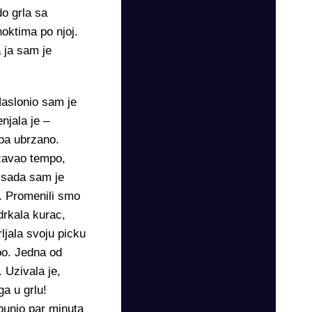
do grla sa
oktima po njoj.
a ja sam je
Naslonio sam je
njala je –
 pa ubrzano.
rzavao tempo,
 sada sam je
. Promenili smo
drkala kurac,
ljala svoju picku
po. Jedna od
 Uzivala je,
ga u grlu!
 punio par minuta