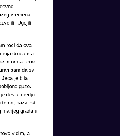
edovno
duzeg vremena
volili. Ugojili
am reci da ova
moja drugarica i
ne informacione
guran sam da svi
 Jeca je bila
zaobljene guze.
je desilo medju
 tome, nazalost.
nog manjeg grada u
novo vidim, a