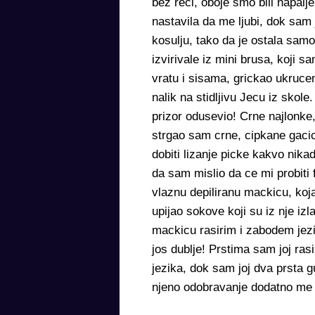
bez reci, oboje smo bili napalje
nastavila da me ljubi, dok sam 
kosulju, tako da je ostala samo
izvirivale iz mini brusa, koji 
vratu i sisama, grickao ukruce
nalik na stidljivu Jecu iz skole
prizor odusevio! Crne najlonke
strgao sam crne, cipkane gacic
dobiti lizanje picke kakvo nika
da sam mislio da ce mi probiti
vlaznu depiliranu mackicu, koja 
upijao sokove koji su iz nje izl
mackicu rasirim i zabodem jezi
jos dublje! Prstima sam joj ras
jezika, dok sam joj dva prsta g
njeno odobravanje dodatno me j