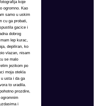
otografija koje
ilo ogromno. Kao
 sam samo u uskim
n cu ga probati,
pustila gacice i
ladna dobrog
Imam lep kurac,
ja, depiliran, ko
 bio vlazan, nisam
tku se malo
vrelim jezikom po
uci moja otekla
u usta i da ga
ora to uradila.
 pohotno prozdire,
sa ogromnim
 uzdasima i