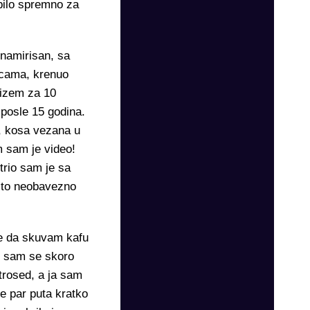
bilo spremno za
 namirisan, sa
icama, krenuo
tizem za 10
posle 15 godina.
, kosa vezana u
m sam je video!
trio sam je sa
esto neobavezno
 se da skuvam kafu
o sam se skoro
 trosed, a ja sam
e par puta kratko