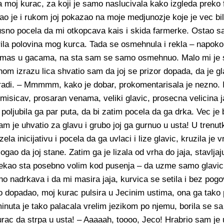
 moj kurac, za koji je samo naslucivala kako izgleda preko f
ao je i rukom joj pokazao na moje medjunozje koje je vec b
slusno pocela da mi otkopcava kais i skida farmerke. Ostao
irila polovina mog kurca. Tada se osmehnula i rekla – napoko
a imas u gacama, na sta sam se samo osmehnuo. Malo mi je s
nom izrazu lica shvatio sam da joj se prizor dopada, da je g
radi. – Mmmmm, kako je dobar, prokomentarisala je nezno. 
misicav, prosaran venama, veliki glavic, prosecna velicina ja
 poljubila ga par puta, da bi zatim pocela da ga drka. Vec je
m je uhvatio za glavu i grubo joj ga gurnuo u usta! U trenu
ela inicijativu i pocela da ga uvlaci i lize glavic, kruzila je 
gao da joj stane. Zatim ga je lizala od vrha do jaja, stavljaj
ekao sta posebno volim kod pusenja – da uzme samo glavic 
 nadrkava i da mi masira jaja, kurvica se setila i bez pogov
ko dopadao, moj kurac pulsira u Jecinim ustima, ona ga tako
minuta je tako palacala vrelim jezikom po njemu, borila se 
rac da strpa u usta! – Aaaaah, toooo, Jeco! Hrabrio sam je