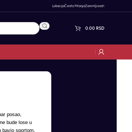
Lokacija
Česta Pitanja
Zanimljivosti
0.00
RSD
bar posao,
 ne bude lose u
o bavio sportom,