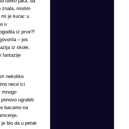
a toliko jaka, da
o znala, mislim
 mi je kurac u
ma u
godila iz prve?!
ovorila – jos
azija iz skole.
 fantazije
am nekoliko
tno nece ici
ez mnogo
o ponovo ugrabiti
 se bacamo na
amcenje,
 je bio da u petak