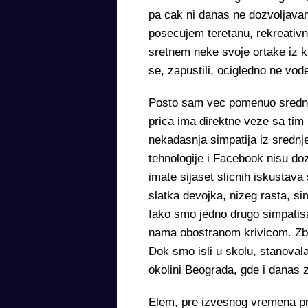
pa cak ni danas ne dozvoljavam
posecujem teretanu, rekreativ
sretnem neke svoje ortake iz klu
se, zapustili, ocigledno ne vod
Posto sam vec pomenuo srednju
prica ima direktne veze sa ti
nekadasnja simpatija iz srednj
tehnologije i Facebook nisu doz
imate sijaset slicnih iskustava
slatka devojka, nizeg rasta, si
Iako smo jedno drugo simpatisa
nama obostranom krivicom. Zbo
Dok smo isli u skolu, stanovala 
okolini Beograda, gde i danas z
Elem, pre izvesnog vremena pro