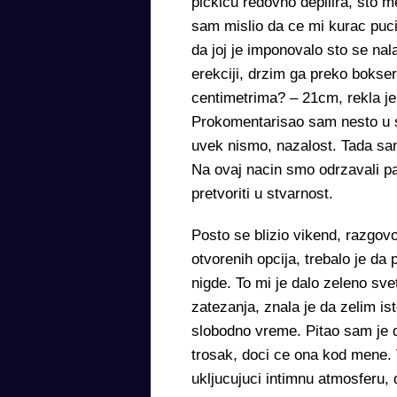
pickicu redovno depilira, sto m
sam mislio da ce mi kurac puci
da joj je imponovalo sto se nal
erekciji, drzim ga preko bokser
centimetrima? – 21cm, rekla je
Prokomentarisao sam nesto u sm
uvek nismo, nazalost. Tada sam 
Na ovaj nacin smo odrzavali pa
pretvoriti u stvarnost.
Posto se blizio vikend, razgov
otvorenih opcija, trebalo je da
nigde. To mi je dalo zeleno sv
zatezanja, znala je da zelim is
slobodno vreme. Pitao sam je d
trosak, doci ce ona kod mene.
ukljucujuci intimnu atmosferu, 