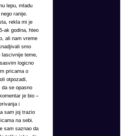
dnu lepu, mladu
 nego ranije.
ta, rekla mi je
15-ak godina, hteo
o, ali nam vreme
knadjivali smo
lascivnije teme,
 sasvim logicno
nim pricama o
li otpozadi,
oj da se opasno
 komentar je bio –
rivanja i
a sam joj trazio
acicama na sebi.
nije sam saznao da