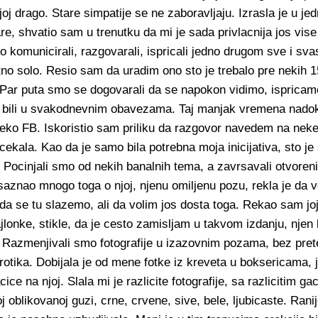
njoj drago. Stare simpatije se ne zaboravljaju. Izrasla je u je
e, shvatio sam u trenutku da mi je sada privlacnija jos vise
komunicirali, razgovarali, ispricali jedno drugom sve i svas
utno solo. Resio sam da uradim ono sto je trebalo pre nekih 
Par puta smo se dogovarali da se napokon vidimo, ispricam
mo bili u svakodnevnim obavezama. Taj manjak vremena nado
ko FB. Iskoristio sam priliku da razgovor navedem na neke 
ekala. Kao da je samo bila potrebna moja inicijativa, sto je
t. Pocinjali smo od nekih banalnih tema, a zavrsavali otvore
aznao mnogo toga o njoj, njenu omiljenu pozu, rekla je da vo
o da se tu slazemo, ali da volim jos dosta toga. Rekao sam j
jlonke, stikle, da je cesto zamisljam u takvom izdanju, njen
Razmenjivali smo fotografije u izazovnim pozama, bez prete
otika. Dobijala je od mene fotke iz kreveta u boksericama, j
e na njoj. Slala mi je razlicite fotografije, sa razlicitim g
oj oblikovanoj guzi, crne, crvene, sive, bele, ljubicaste. Ra