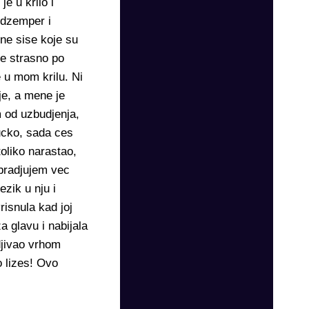
e u krilo i
 dzemper i
ene sise koje su
je strasno po
 u mom krilu. Ni
je, a mene je
m od uzbudjenja,
Kucko, sada ces
toliko narastao,
obradjujem vec
ezik u nju i
risnula kad joj
 glavu i nabijala
djivao vrhom
o lizes! Ovo