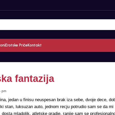
oni
Erotske Priče
Kontakt
ka fantazija
8 pm
a, jedan u finisu neuspesan brak iza sebe, dvoje dece, do
iki stan, luksuzan auto, jednom recju potrudio sam se da mi
 dosta mladolik, atletske gradje, ranije sam se profesionaln