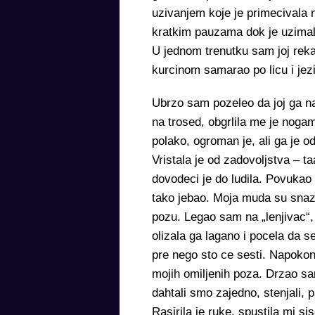
uzivanjem koje je primecivala n
kratkim pauzama dok je uzimala
U jednom trenutku sam joj rekao 
kurcinom samarao po licu i jez
Ubrzo sam pozeleo da joj ga n
na trosed, obgrlila me je noga
polako, ogroman je, ali ga je 
Vristala je od zadovoljstva –
dovodeci je do ludila. Povukao
tako jebao. Moja muda su snaz
pozu. Legao sam na „lenjivac“, 
olizala ga lagano i pocela da s
pre nego sto ce sesti. Napokon 
mojih omiljenih poza. Drzao sam
dahtali smo zajedno, stenjali, 
Rasirila je ruke, spustila mi si