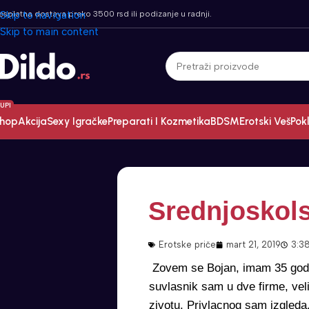
esplatna dostava preko 3500 rsd ili podizanje u radnji.
Skip to navigation
Skip to main content
UPI
hop
Akcija
Sexy Igračke
Preparati I Kozmetika
BDSM
Erotski Veš
Pokl
Srednjoskols
Erotske priče
mart 21, 2019
3:3
Zovem se Bojan, imam 35 godin
suvlasnik sam u dve firme, vel
zivotu. Privlacnog sam izgleda,