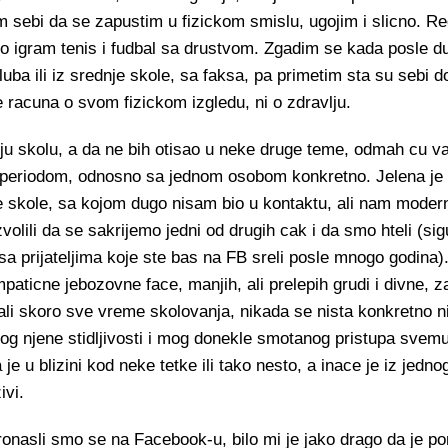
 sebi da se zapustim u fizickom smislu, ugojim i slicno. R
no igram tenis i fudbal sa drustvom. Zgadim se kada posle 
ba ili iz srednje skole, sa faksa, pa primetim sta su sebi doz
e racuna o svom fizickom izgledu, ni o zdravlju.
 skolu, a da ne bih otisao u neke druge teme, odmah cu v
m periodom, odnosno sa jednom osobom konkretno. Jelena je 
e skole, sa kojom dugo nisam bio u kontaktu, ali nam moder
volili da se sakrijemo jedni od drugih cak i da smo hteli (si
 sa prijateljima koje ste bas na FB sreli posle mnogo godina).
mpaticne jebozovne face, manjih, ali prelepih grudi i divne, 
li skoro sve vreme skolovanja, nikada se nista konkretno ni
g njene stidljivosti i mog donekle smotanog pristupa svemu
je u blizini kod neke tetke ili tako nesto, a inace je iz jed
ivi.
nasli smo se na Facebook-u, bilo mi je jako drago da je po