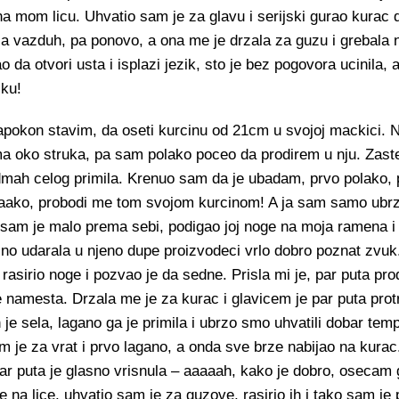
a mom licu. Uhvatio sam je za glavu i serijski gurao kurac 
 vazduh, pa ponovo, a ona me je drzala za guzu i grebala n
da otvori usta i isplazi jezik, sto je bez pogovora ucinila, 
iku!
apokon stavim, da oseti kurcinu od 21cm u svojoj mackici. 
ma oko struka, pa sam polako poceo da prodirem u nju. Zaste
odmah celog primila. Krenuo sam da je ubadam, prvo polako,
 taaako, probodi me tom svojom kurcinom! A ja sam samo ub
 sam je malo prema sebi, podigao joj noge na moja ramena i
no udarala u njeno dupe proizvodeci vrlo dobro poznat zvuk
rasirio noge i pozvao je da sedne. Prisla mi je, par puta pro
e namesta. Drzala me je za kurac i glavicem je par puta protr
je sela, lagano ga je primila i ubrzo smo uhvatili dobar tem
 je za vrat i prvo lagano, a onda sve brze nabijao na kurac.
par puta je glasno vrisnula – aaaaah, kako je dobro, osecam 
se na lice, uhvatio sam je za guzove, rasirio ih i tako sam je