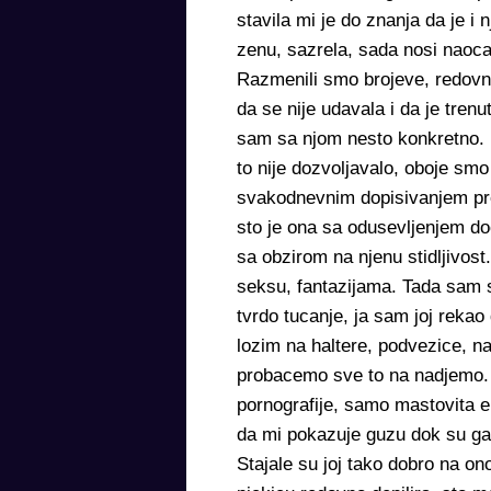
stavila mi je do znanja da je i 
zenu, sazrela, sada nosi naocar
Razmenili smo brojeve, redovno 
da se nije udavala i da je tren
sam sa njom nesto konkretno. 
to nije dozvoljavalo, oboje s
svakodnevnim dopisivanjem pre
sto je ona sa odusevljenjem doc
sa obzirom na njenu stidljivos
seksu, fantazijama. Tada sam s
tvrdo tucanje, ja sam joj reka
lozim na haltere, podvezice, na
probacemo sve to na nadjemo. 
pornografije, samo mastovita er
da mi pokazuje guzu dok su gacic
Stajale su joj tako dobro na on