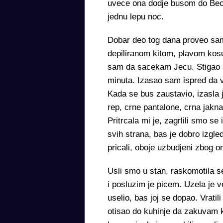
uvece ona dodje busom do Beog
jednu lepu noc.
Dobar deo tog dana proveo sam 
depiliranom kitom, plavom ko
sam da sacekam Jecu. Stigao s
minuta. Izasao sam ispred da v
Kada se bus zaustavio, izasla
rep, crne pantalone, crna jakn
Pritrcala mi je, zagrlili smo s
svih strana, bas je dobro izg
pricali, oboje uzbudjeni zbog o
Usli smo u stan, raskomotila se
i posluzim je picem. Uzela je 
uselio, bas joj se dopao. Vrati
otisao do kuhinje da zakuvam k