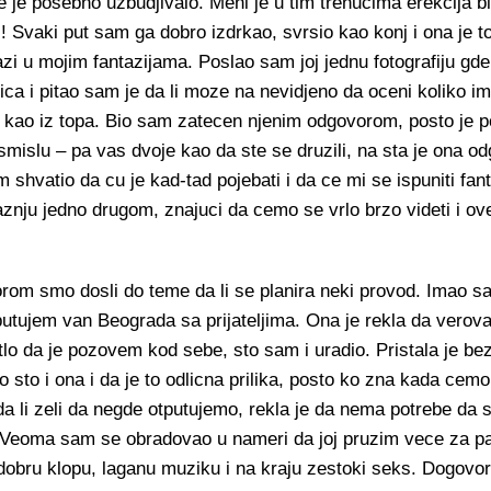
e je posebno uzbudjivalo. Meni je u tim trenucima erekcija bil
! Svaki put sam ga dobro izdrkao, svrsio kao konj i ona je t
azi u mojim fantazijama. Poslao sam joj jednu fotografiju gde
ica i pitao sam je da li moze na nevidjeno da oceni koliko i
 kao iz topa. Bio sam zatecen njenim odgovorom, posto je po
islu – pa vas dvoje kao da ste se druzili, na sta je ona odg
shvatio da cu je kad-tad pojebati i da ce mi se ispuniti fant
znju jedno drugom, znajuci da cemo se vrlo brzo videti i ove
orom smo dosli do teme da li se planira neki provod. Imao s
 putujem van Beograda sa prijateljima. Ona je rekla da verova
etlo da je pozovem kod sebe, sto sam i uradio. Pristala je b
to sto i ona i da je to odlicna prilika, posto ko zna kada cem
a li zeli da negde otputujemo, rekla je da nema potrebe da
 Veoma sam se obradovao u nameri da joj pruzim vece za p
dobru klopu, laganu muziku i na kraju zestoki seks. Dogovor