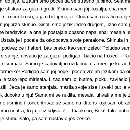
ni do jaja, a zatim smo poceli da se strasno ljubimo. Sela mi j
je stiskao za guzu i grudi. Skinuo sam joj kosulju, ona meni
 u crnom brusu, a ja u beloj majici. Onda sam navalio na nj
sam joj brzo skinuo. Sisali smo jezik jedno drugom, lizao sam 
ne bradavice, a ona je postajala opasno napaljena, mesala je
. Ustala je i pocela da otkopcava svoje pantalone. Skinula ih 
, podvezice i halteri, bas onako kao sam zeleo! Poludeo sa
e sa nje, uhvatio je za guzu, podigao i bacio na trosed. – 
d nisi imala! Samo je zadovoljno uzdahnula, a meni je kurac 
 farmerke! Podigao sam joj noge i poceo vrelim jezikom da 
je tako lepo mirisala. Lizao sam joj butine, picku, zavlacio j
azili, Jeca je samo stenjala, mazila svoje sise i svaki put je v
k duboko u nju! Sama mi se nudila, mesala, uhvatila me je za
irio usmine i koncentrisao se samo na klitoris koji sam obra
urao unutra, to ju je izludjivalo! – Taaakooo, Boki! Tako dobr
e stimulisalo, pa sam nastavio jos zesce.