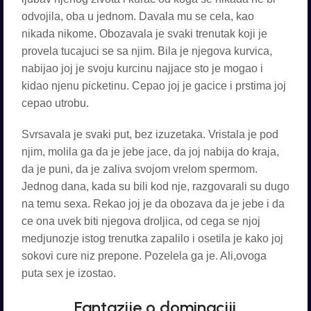
odvojila, oba u jednom. Davala mu se cela, kao
nikada nikome. Obozavala je svaki trenutak koji je
provela tucajuci se sa njim. Bila je njegova kurvica,
nabijao joj je svoju kurcinu najjace sto je mogao i
kidao njenu picketinu. Cepao joj je gacice i prstima joj
cepao utrobu.
Svrsavala je svaki put, bez izuzetaka. Vristala je pod
njim, molila ga da je jebe jace, da joj nabija do kraja,
da je puni, da je zaliva svojom vrelom spermom.
Jednog dana, kada su bili kod nje, razgovarali su dugo
na temu sexa. Rekao joj je da obozava da je jebe i da
ce ona uvek biti njegova droljica, od cega se njoj
medjunozje istog trenutka zapalilo i osetila je kako joj
sokovi cure niz prepone. Pozelela ga je. Ali,ovoga
puta sex je izostao.
Fantazije o dominaciji