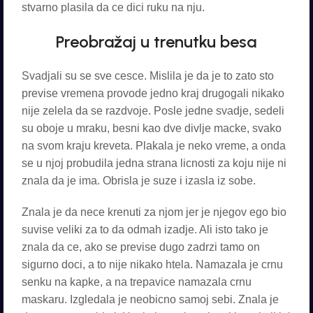
stvarno plasila da ce dici ruku na nju.
Preobražaj u trenutku besa
Svadjali su se sve cesce. Mislila je da je to zato sto
previse vremena provode jedno kraj drugogali nikako
nije zelela da se razdvoje. Posle jedne svadje, sedeli
su oboje u mraku, besni kao dve divlje macke, svako
na svom kraju kreveta. Plakala je neko vreme, a onda
se u njoj probudila jedna strana licnosti za koju nije ni
znala da je ima. Obrisla je suze i izasla iz sobe.
Znala je da nece krenuti za njom jer je njegov ego bio
suvise veliki za to da odmah izadje. Ali isto tako je
znala da ce, ako se previse dugo zadrzi tamo on
sigurno doci, a to nije nikako htela. Namazala je crnu
senku na kapke, a na trepavice namazala crnu
maskaru. Izgledala je neobicno samoj sebi. Znala je