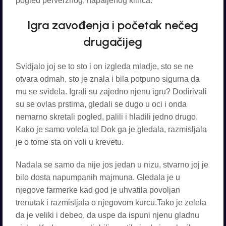
pogled perverznog, napaljenog klinca.
Igra zavođenja i početak nečeg
drugačijeg
Svidjalo joj se to sto i on izgleda mladje, sto se ne
otvara odmah, sto je znala i bila potpuno sigurna da
mu se svidela. Igrali su zajedno njenu igru? Dodirivali
su se ovlas prstima, gledali se dugo u oci i onda
nemarno skretali pogled, palili i hladili jedno drugo.
Kako je samo volela to! Dok ga je gledala, razmisljala
je o tome sta on voli u krevetu.
Nadala se samo da nije jos jedan u nizu, stvarno joj je
bilo dosta napumpanih majmuna. Gledala je u
njegove farmerke kad god je uhvatila povoljan
trenutak i razmisljala o njegovom kurcu.Tako je zelela
da je veliki i debeo, da uspe da ispuni njenu gladnu