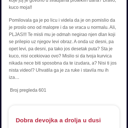
koje joj je govorio u svadjama proteklih dana? Bravo,
kuco moja!!
Pomilovala ga je po licu i videla da je on pomislio da
je proslo ono od malopre i da se vraca u normalu. Ali,
PLJAS!!! Te misli mu je odmah negirao njen dlan koji
se prilepio uz njegov levi obraz. A onda uz desni, pa
opet levi, pa desni, pa tako jos desetak puta? Sta je
kuco, nisi ocekiovao ovo? Mislio si da tvoja kurvica
nikada nece biti sposobna da te izudara, a? Nisi ti jos
nista video!? Uhvatila ga je za ruke i stavila mu ih
iza…
Broj pregleda
601
Dobra devojka a drolja u dusi