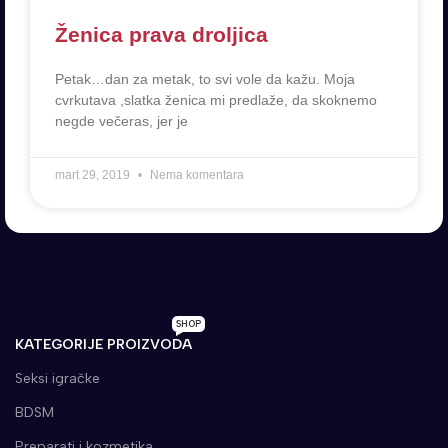
Ženica prava droljica
Petak…dan za metak, to svi vole da kažu. Moja
cvrkutava ,slatka ženica mi predlaže, da skoknemo
negde večeras, jer je
mart 29, 2019
Nema komentara
SHOP
KATEGORIJE PROIZVODA
Seksi igračke
BDSM
Preparati i kozmetika