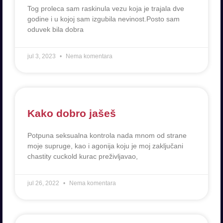
Tog proleca sam raskinula vezu koja je trajala dve
godine i u kojoj sam izgubila nevinost.Posto sam
oduvek bila dobra
jul 3, 2023
Nema komentara
Kako dobro jašeš
Potpuna seksualna kontrola nada mnom od strane
moje supruge, kao i agonija koju je moj zaključani
chastity cuckold kurac preživljavao,
jul 26, 2022
Nema komentara