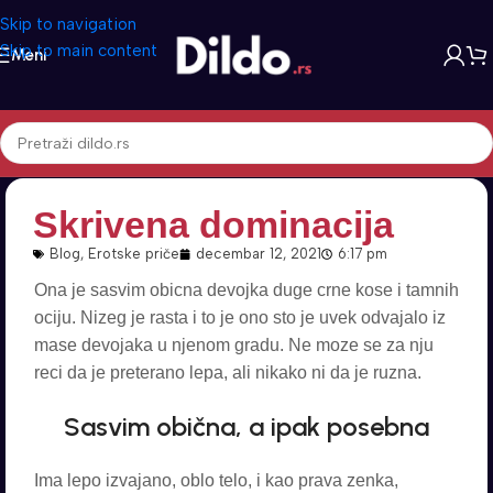
Skip to navigation
Skip to main content
Meni
Skrivena dominacija
Blog
,
Erotske priče
decembar 12, 2021
6:17 pm
Ona je sasvim obicna devojka duge crne kose i tamnih
ociju. Nizeg je rasta i to je ono sto je uvek odvajalo iz
mase devojaka u njenom gradu. Ne moze se za nju
reci da je preterano lepa, ali nikako ni da je ruzna.
Sasvim obična, a ipak posebna
Ima lepo izvajano, oblo telo, i kao prava zenka,