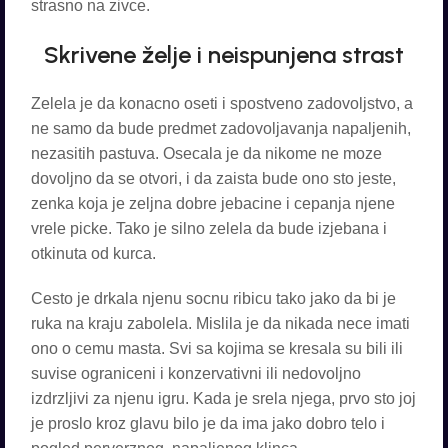
strasno na zivce.
Skrivene želje i neispunjena strast
Zelela je da konacno oseti i spostveno zadovoljstvo, a
ne samo da bude predmet zadovoljavanja napaljenih,
nezasitih pastuva. Osecala je da nikome ne moze
dovoljno da se otvori, i da zaista bude ono sto jeste,
zenka koja je zeljna dobre jebacine i cepanja njene
vrele picke. Tako je silno zelela da bude izjebana i
otkinuta od kurca.
Cesto je drkala njenu socnu ribicu tako jako da bi je
ruka na kraju zabolela. Mislila je da nikada nece imati
ono o cemu masta. Svi sa kojima se kresala su bili ili
suvise ograniceni i konzervativni ili nedovoljno
izdrzljivi za njenu igru. Kada je srela njega, prvo sto joj
je proslo kroz glavu bilo je da ima jako dobro telo i