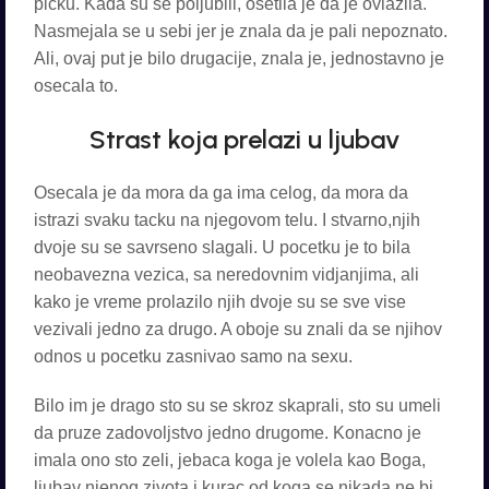
picku. Kada su se poljubili, osetila je da je ovlazila.
Nasmejala se u sebi jer je znala da je pali nepoznato.
Ali, ovaj put je bilo drugacije, znala je, jednostavno je
osecala to.
Strast koja prelazi u ljubav
Osecala je da mora da ga ima celog, da mora da
istrazi svaku tacku na njegovom telu. I stvarno,njih
dvoje su se savrseno slagali. U pocetku je to bila
neobavezna vezica, sa neredovnim vidjanjima, ali
kako je vreme prolazilo njih dvoje su se sve vise
vezivali jedno za drugo. A oboje su znali da se njihov
odnos u pocetku zasnivao samo na sexu.
Bilo im je drago sto su se skroz skaprali, sto su umeli
da pruze zadovoljstvo jedno drugome. Konacno je
imala ono sto zeli, jebaca koga je volela kao Boga,
ljubav njenog zivota i kurac od koga se nikada ne bi