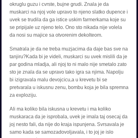
okruglu guzu i cvrste, bujne grudi. Znala je da
muskarci na njoj vole upravo to njeno slatko dupence i
uvek se trudila da ga istice uskim farmerkama koje su
se pripijale uz njeno telo. Ono sto nikada nije volela
da nosi su majice sa otvorenim dekolteom.
Smatrala je da ne treba muzjacima da daje bas sve na
tanjiru?Kada bi je videli, muskarci su uvek mislili da je
par godina mladja, ali njoj to ni malo nije smetalo zato
sto je znala da se upravo tako igra sa njima. Napolju
bi izigravala malu devojcicu,a u krevetu bi se
pretvarala u iskusnu zenu, bombu koja je bila spremna
za exploziju.
Ali ma koliko bila iskusna u krevetu i ma koliko
muskaraca da je isprobala, uvek je imala taj osecaj da
joj nesto fali, da nije do kraja ispunjena. Svrsavala je
samo kada se samozadovoljavala, i to joj je islo