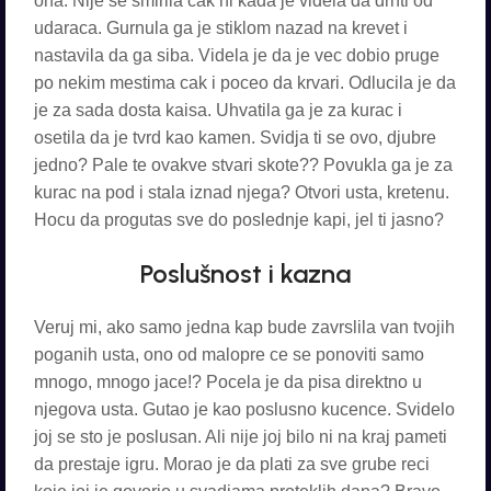
ona. Nije se smirila cak ni kada je videla da drhti od
udaraca. Gurnula ga je stiklom nazad na krevet i
nastavila da ga siba. Videla je da je vec dobio pruge
po nekim mestima cak i poceo da krvari. Odlucila je da
je za sada dosta kaisa. Uhvatila ga je za kurac i
osetila da je tvrd kao kamen. Svidja ti se ovo, djubre
jedno? Pale te ovakve stvari skote?? Povukla ga je za
kurac na pod i stala iznad njega? Otvori usta, kretenu.
Hocu da progutas sve do poslednje kapi, jel ti jasno?
Poslušnost i kazna
Veruj mi, ako samo jedna kap bude zavrslila van tvojih
poganih usta, ono od malopre ce se ponoviti samo
mnogo, mnogo jace!? Pocela je da pisa direktno u
njegova usta. Gutao je kao poslusno kucence. Svidelo
joj se sto je poslusan. Ali nije joj bilo ni na kraj pameti
da prestaje igru. Morao je da plati za sve grube reci