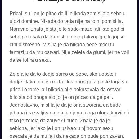
Pricali su i on je pitao da li je ikada zamisljala sebe u
ulozi domine. Nikada do tada nije na to ni pomislila.
Naravno, znala je sta je to sado-mazo, ali kad god bi
sebe pokusala da zamisli u nekoj takvoj igri, to joj se
cinilo smesno. Mislila je da nikada nece moci tu
fantaziju da mu ostvari. Nije zelela da glumi, jer ne voli
da se folira u sexu.
Zelela je da to dodje samo od sebe, ako uopste i
dodje i tako mu je i rekla. Jos puno puta posle toga su
pricali o tome, ali nikada nije pokusavala da ostvari
bilo sta od onoga sto joj je on pricao da ga pali.
Jednostavno, mislila je da je ona stvorena da bude
jebana i razvaljivana, da je njena uloga uloga kurvice i
tako je zelela da zauvek i bude. Znala je da je
sebicna, jer iako je i on uzivao u njihovom sexu,
osecala je da mu fali da nekada on bude ponizavan.