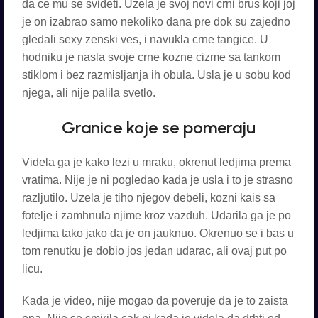
da ce mu se svideti. Uzela je svoj novi crni brus koji joj
je on izabrao samo nekoliko dana pre dok su zajedno
gledali sexy zenski ves, i navukla crne tangice. U
hodniku je nasla svoje crne kozne cizme sa tankom
stiklom i bez razmisljanja ih obula. Usla je u sobu kod
njega, ali nije palila svetlo.
Granice koje se pomeraju
Videla ga je kako lezi u mraku, okrenut ledjima prema
vratima. Nije je ni pogledao kada je usla i to je strasno
razljutilo. Uzela je tiho njegov debeli, kozni kais sa
fotelje i zamhnula njime kroz vazduh. Udarila ga je po
ledjima tako jako da je on jauknuo. Okrenuo se i bas u
tom renutku je dobio jos jedan udarac, ali ovaj put po
licu.
Kada je video, nije mogao da poveruje da je to zaista