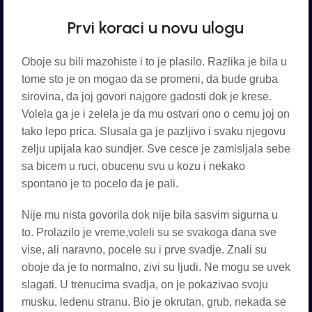
Prvi koraci u novu ulogu
Oboje su bili mazohiste i to je plasilo. Razlika je bila u
tome sto je on mogao da se promeni, da bude gruba
sirovina, da joj govori najgore gadosti dok je krese.
Volela ga je i zelela je da mu ostvari ono o cemu joj on
tako lepo prica. Slusala ga je pazljivo i svaku njegovu
zelju upijala kao sundjer. Sve cesce je zamisljala sebe
sa bicem u ruci, obucenu svu u kozu i nekako
spontano je to pocelo da je pali.
Nije mu nista govorila dok nije bila sasvim sigurna u
to. Prolazilo je vreme,voleli su se svakoga dana sve
vise, ali naravno, pocele su i prve svadje. Znali su
oboje da je to normalno, zivi su ljudi. Ne mogu se uvek
slagati. U trenucima svadja, on je pokazivao svoju
musku, ledenu stranu. Bio je okrutan, grub, nekada se