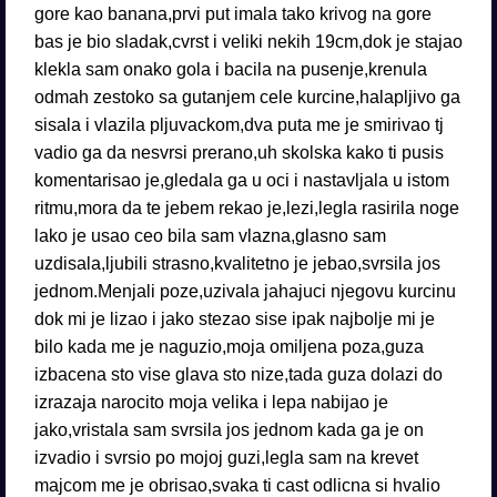
gore kao banana,prvi put imala tako krivog na gore
bas je bio sladak,cvrst i veliki nekih 19cm,dok je stajao
klekla sam onako gola i bacila na pusenje,krenula
odmah zestoko sa gutanjem cele kurcine,halapljivo ga
sisala i vlazila pljuvackom,dva puta me je smirivao tj
vadio ga da nesvrsi prerano,uh skolska kako ti pusis
komentarisao je,gledala ga u oci i nastavljala u istom
ritmu,mora da te jebem rekao je,lezi,legla rasirila noge
lako je usao ceo bila sam vlazna,glasno sam
uzdisala,ljubili strasno,kvalitetno je jebao,svrsila jos
jednom.Menjali poze,uzivala jahajuci njegovu kurcinu
dok mi je lizao i jako stezao sise ipak najbolje mi je
bilo kada me je naguzio,moja omiljena poza,guza
izbacena sto vise glava sto nize,tada guza dolazi do
izrazaja narocito moja velika i lepa nabijao je
jako,vristala sam svrsila jos jednom kada ga je on
izvadio i svrsio po mojoj guzi,legla sam na krevet
majcom me je obrisao,svaka ti cast odlicna si hvalio