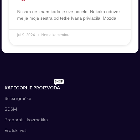
Ni sam ne znam kada je sve pocelo. Nekako oduvek
me je moja sestra od tetke Ivana privlacila. Mozda i
jul 9, 2024
Nema komentara
SHOP
KATEGORIJE PROIZVODA
Seksi igračke
BDSM
Preparati i kozmetika
Erotski veš