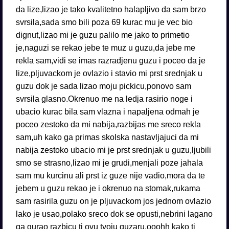
da lize,lizao je tako kvalitetno halapljivo da sam brzo
svrsila,sada smo bili poza 69 kurac mu je vec bio
dignut,lizao mi je guzu palilo me jako to primetio
je,naguzi se rekao jebe te muz u guzu,da jebe me
rekla sam,vidi se imas razradjenu guzu i poceo da je
lize,pljuvackom je ovlazio i stavio mi prst srednjak u
guzu dok je sada lizao moju pickicu,ponovo sam
svrsila glasno.Okrenuo me na ledja rasirio noge i
ubacio kurac bila sam vlazna i napaljena odmah je
poceo zestoko da mi nabija,razbijas me sreco rekla
sam,uh kako ga primas skolska nastavljajuci da mi
nabija zestoko ubacio mi je prst srednjak u guzu,ljubili
smo se strasno,lizao mi je grudi,menjali poze jahala
sam mu kurcinu ali prst iz guze nije vadio,mora da te
jebem u guzu rekao je i okrenuo na stomak,rukama
sam rasirila guzu on je pljuvackom jos jednom ovlazio
lako je usao,polako sreco dok se opusti,nebrini lagano
ga gurao razbicu ti ovu tvoju guzaru,ooohh kako ti