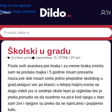
Skip to navigation
Skip to main content
Meni
Školski u gradu
Erotske priče
septembar 13, 2019
1:29 pm
Posle svih avantura pre braka i za vreme braka smirila
sam se,postala majka i 5 godine nisam prevarila
muza,sve dok nisam srela jedno prepodne skolskog u
grad,setajuci vec po klasici u letnjoj haljini,nismo se
dugo videli jos iz srednje skole lepo je izgledao bio je
preko,ponudio se da svartimo na pice kod njega u stan
sam zivi i njegovi su preko da se ispricamo i popijemo
kafu.