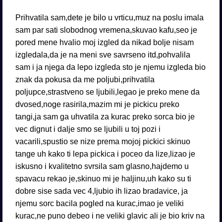
Prihvatila sam,dete je bilo u vrticu,muz na poslu imala
sam par sati slobodnog vremena,skuvao kafu,seo je
pored mene hvalio moj izgled da nikad bolje nisam
izgledala,da je na meni sve savrseno itd,pohvalila
sam i ja njega da lepo izgleda sto je njemu izgleda bio
znak da pokusa da me poljubi,prihvatila
poljupce,strastveno se ljubili,legao je preko mene da
dvosed,noge rasirila,mazim mi je pickicu preko
tangi,ja sam ga uhvatila za kurac preko sorca bio je
vec dignut i dalje smo se ljubili u toj pozi i
vacarili,spustio se nize prema mojoj pickici skinuo
tange uh kako ti lepa pickica i poceo da lize,lizao je
iskusno i kvalitetno svrsila sam glasno,hajdemo u
spavacu rekao je,skinuo mi je haljinu,uh kako su ti
dobre sise sada vec 4,ljubio ih lizao bradavice, ja
njemu sorc bacila pogled na kurac,imao je veliki
kurac,ne puno debeo i ne veliki glavic ali je bio kriv na