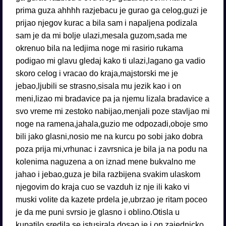
prima guza ahhhh razjebacu je gurao ga celog,guzi je
prijao njegov kurac a bila sam i napaljena podizala
sam je da mi bolje ulazi,mesala guzom,sada me
okrenuo bila na ledjima noge mi rasirio rukama
podigao mi glavu gledaj kako ti ulazi,lagano ga vadio
skoro celog i vracao do kraja,majstorski me je
jebao,ljubili se strasno,sisala mu jezik kao i on
meni,lizao mi bradavice pa ja njemu lizala bradavice a
svo vreme mi zestoko nabijao,menjali poze stavljao mi
noge na ramena,jahala,guzio me odpozadi,oboje smo
bili jako glasni,nosio me na kurcu po sobi jako dobra
poza prija mi,vrhunac i zavrsnica je bila ja na podu na
kolenima naguzena a on iznad mene bukvalno me
jahao i jebao,guza je bila razbijena svakim ulaskom
njegovim do kraja cuo se vazduh iz nje ili kako vi
muski volite da kazete prdela je,ubrzao je ritam poceo
je da me puni svrsio je glasno i oblino.Otisla u
kupatilo,sredila se istusirala,dosao je i on zajednicko