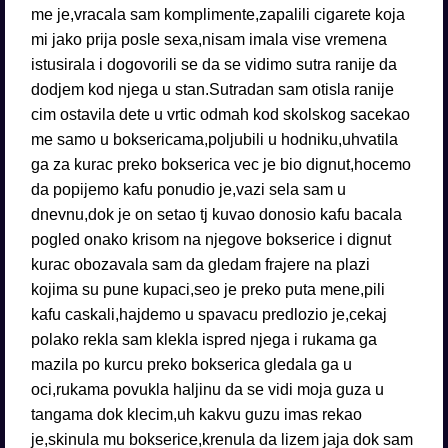
me je,vracala sam komplimente,zapalili cigarete koja
mi jako prija posle sexa,nisam imala vise vremena
istusirala i dogovorili se da se vidimo sutra ranije da
dodjem kod njega u stan.Sutradan sam otisla ranije
cim ostavila dete u vrtic odmah kod skolskog sacekao
me samo u boksericama,poljubili u hodniku,uhvatila
ga za kurac preko bokserica vec je bio dignut,hocemo
da popijemo kafu ponudio je,vazi sela sam u
dnevnu,dok je on setao tj kuvao donosio kafu bacala
pogled onako krisom na njegove bokserice i dignut
kurac obozavala sam da gledam frajere na plazi
kojima su pune kupaci,seo je preko puta mene,pili
kafu caskali,hajdemo u spavacu predlozio je,cekaj
polako rekla sam klekla ispred njega i rukama ga
mazila po kurcu preko bokserica gledala ga u
oci,rukama povukla haljinu da se vidi moja guza u
tangama dok klecim,uh kakvu guzu imas rekao
je,skinula mu bokserice,krenula da lizem jaja dok sam