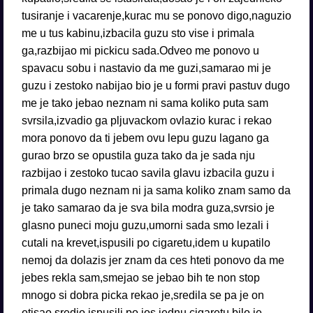
tusiranje i vacarenje,kurac mu se ponovo digo,naguzio
me u tus kabinu,izbacila guzu sto vise i primala
ga,razbijao mi pickicu sada.Odveo me ponovo u
spavacu sobu i nastavio da me guzi,samarao mi je
guzu i zestoko nabijao bio je u formi pravi pastuv dugo
me je tako jebao neznam ni sama koliko puta sam
svrsila,izvadio ga pljuvackom ovlazio kurac i rekao
mora ponovo da ti jebem ovu lepu guzu lagano ga
gurao brzo se opustila guza tako da je sada nju
razbijao i zestoko tucao savila glavu izbacila guzu i
primala dugo neznam ni ja sama koliko znam samo da
je tako samarao da je sva bila modra guza,svrsio je
glasno puneci moju guzu,umorni sada smo lezali i
cutali na krevet,ispusili po cigaretu,idem u kupatilo
nemoj da dolazis jer znam da ces hteti ponovo da me
jebes rekla sam,smejao se jebao bih te non stop
mnogo si dobra picka rekao je,sredila se pa je on
otisao sredio,ispusili po jos jednu cigaretu bilo je