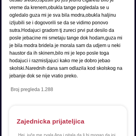
vreme da krenem,obukla tange pogledala se u
ogledalo guza mi je sva bila modra,obukla haljinu
izljubili se i dogovorili se da se vidimo ponovo
sutra.Hodajuci gradom tj zureci prvi put desilo da
posle jebacine mi smetaju tange dok hodam,guza mi
je bila modra bridela je morala sam da udjem u neki
haustor da ih skinem,bilo mi je lepo posle toga
hodajuci i razmisljajuci kako me je dobro jebao
skolski.Narednih dana sam odlazila kod skolskog na
jebanje dok se nije vratio preko.
Broj pregleda
1.288
Zajednicka prijateljica
„Hej, juče me zvala Ana i pitala da li bi mogao da joj