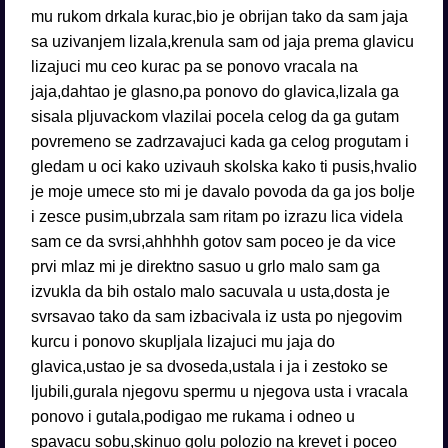
mu rukom drkala kurac,bio je obrijan tako da sam jaja
sa uzivanjem lizala,krenula sam od jaja prema glavicu
lizajuci mu ceo kurac pa se ponovo vracala na
jaja,dahtao je glasno,pa ponovo do glavica,lizala ga
sisala pljuvackom vlazilai pocela celog da ga gutam
povremeno se zadrzavajuci kada ga celog progutam i
gledam u oci kako uzivauh skolska kako ti pusis,hvalio
je moje umece sto mi je davalo povoda da ga jos bolje
i zesce pusim,ubrzala sam ritam po izrazu lica videla
sam ce da svrsi,ahhhhh gotov sam poceo je da vice
prvi mlaz mi je direktno sasuo u grlo malo sam ga
izvukla da bih ostalo malo sacuvala u usta,dosta je
svrsavao tako da sam izbacivala iz usta po njegovim
kurcu i ponovo skupljala lizajuci mu jaja do
glavica,ustao je sa dvoseda,ustala i ja i zestoko se
ljubili,gurala njegovu spermu u njegova usta i vracala
ponovo i gutala,podigao me rukama i odneo u
spavacu sobu,skinuo golu polozio na krevet i poceo