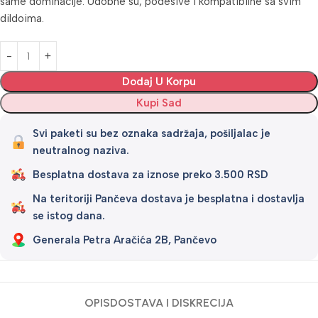
same dominacije. Udobne su, podesive i kompatibilne sa svim
dildoima.
Alternative:
Dodaj U Korpu
Kupi Sad
Svi paketi su bez oznaka sadržaja, pošiljalac je
neutralnog naziva.
Besplatna dostava za iznose preko 3.500 RSD
Na teritoriji Pančeva dostava je besplatna i dostavlja
se istog dana.
Generala Petra Aračića 2B, Pančevo
OPIS
DOSTAVA I DISKRECIJA