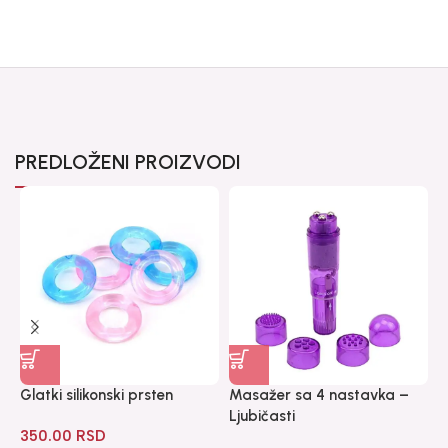
PREDLOŽENI PROIZVODI
Glatki silikonski prsten
Masažer sa 4 nastavka –
N
Ljubičasti
350.00
RSD
7