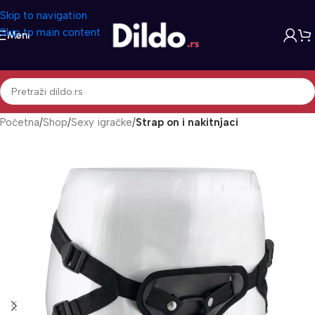
Skip to navigation
Skip to main content
Meni
Početna
Shop
Sexy igračke
Strap on i nakitnjaci