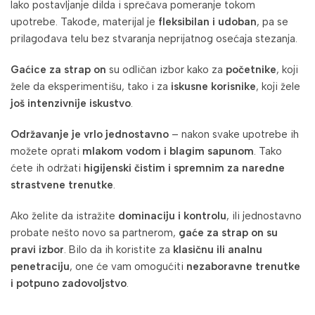
lako postavljanje dilda i sprečava pomeranje tokom
upotrebe. Takođe, materijal je
fleksibilan i udoban
, pa se
prilagođava telu bez stvaranja neprijatnog osećaja stezanja.
Gaćice za strap on
su odličan izbor kako za
početnike
, koji
žele da eksperimentišu, tako i za
iskusne korisnike
, koji žele
još intenzivnije iskustvo
.
Održavanje je vrlo jednostavno
– nakon svake upotrebe ih
možete oprati
mlakom vodom i blagim sapunom
. Tako
ćete ih održati
higijenski čistim i spremnim za naredne
strastvene trenutke
.
Ako želite da istražite
dominaciju i kontrolu
, ili jednostavno
probate nešto novo sa partnerom,
gaće za strap on su
pravi izbor
. Bilo da ih koristite za
klasičnu ili analnu
penetraciju
, one će vam omogućiti
nezaboravne trenutke
i potpuno zadovoljstvo
.