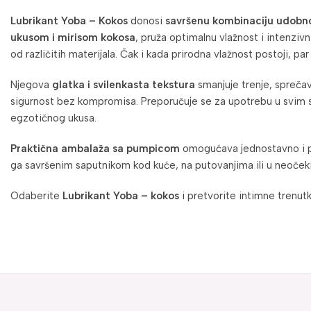
Lubrikant Yoba – K
okos
donosi
savršenu kombinaciju udobnos
ukusom i mirisom kokosa
, pruža optimalnu vlažnost i intenzivn
od različitih materijala. Čak i kada prirodna vlažnost postoji, pa
Njegova
glatka i svilenkasta tekstura
smanjuje trenje, sprečav
sigurnost bez kompromisa. Preporučuje se za upotrebu u svim 
egzotičnog ukusa.
Praktična ambalaža sa pumpicom
omogućava jednostavno i pr
ga savršenim saputnikom kod kuće, na putovanjima ili u neočeki
Odaberite
Lubrikant Yoba – kokos
i pretvorite intimne trenut