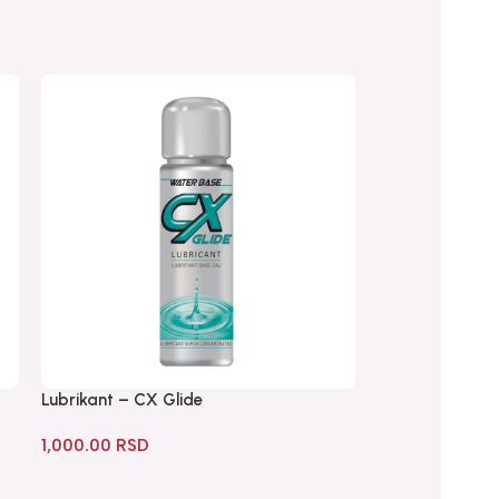
Lubrikant – CX Glide
Lubrikant Just 
1,000.00
RSD
900.00
RSD