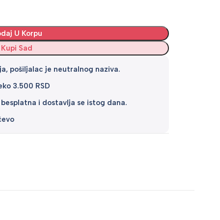
daj U Korpu
Kupi Sad
a, pošiljalac je neutralnog naziva.
reko 3.500 RSD
 besplatna i dostavlja se istog dana.
čevo