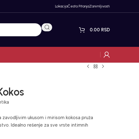
Lokacija
Česta Pitanja
Zanimljivosti
0.00
RSD
Kokos
etika
a zavodljivim ukusom i mirisom kokosa pruža
stvo. Idealno rešenje za sve vrste intimnih