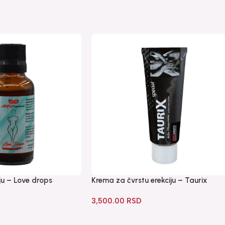
ju – Love drops
Krema za čvrstu erekciju – Taurix
3,500.00
RSD