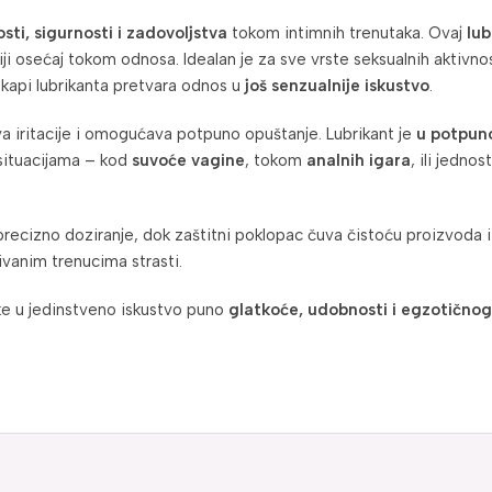
ti, sigurnosti i zadovoljstva
tokom intimnih trenutaka. Ovaj
lub
iji osećaj tokom odnosa. Idealan je za sve vrste seksualnih aktivno
r kapi lubrikanta pretvara odnos u
još senzualnije iskustvo
.
a iritacije i omogućava potpuno opuštanje. Lubrikant je
u potpun
situacijama – kod
suvoće vagine
, tokom
analnih igara
, ili jedno
ecizno doziranje, dok zaštitni poklopac čuva čistoću proizvoda i
vanim trenucima strasti.
ke u jedinstveno iskustvo puno
glatkoće, udobnosti i egzotičnog