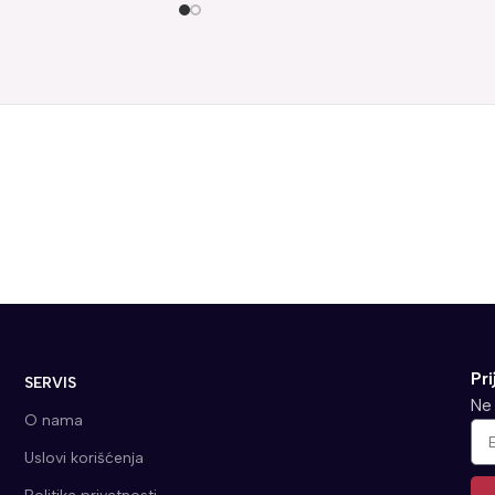
Pri
SERVIS
Ne 
O nama
Uslovi korišćenja