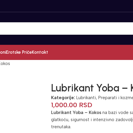
oni
Erotske Priče
Kontakt
Kokos
Lubrikant Yoba – 
Kategorije:
Lubrikanti
,
Preparati i kozm
1,000.00
RSD
Lubrikant Yoba – Kokos
na bazi vode s
glatkoću, sigurnost i intenzivno zadovolj
trenutaka.