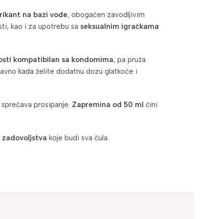
rikant na bazi vode
, obogaćen zavodljivim
sti, kao i za upotrebu sa
seksualnim igračkama
osti kompatibilan sa kondomima
, pa pruža
stavno kada želite dodatnu dozu glatkoće i
 sprečava prosipanje.
Zapremina od 50 ml
čini
 zadovoljstva
koje budi sva čula.