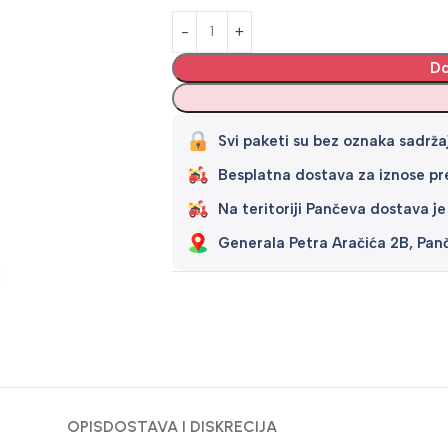
Alternative:
Do
Svi paketi su bez oznaka sadržaj
Besplatna dostava za iznose p
Na teritoriji Pančeva dostava je
Generala Petra Aračića 2B, Pan
OPIS
DOSTAVA I DISKRECIJA