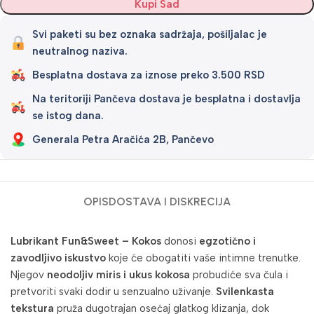
Kupi Sad
Svi paketi su bez oznaka sadržaja, pošiljalac je
neutralnog naziva.
Besplatna dostava za iznose preko 3.500 RSD
Na teritoriji Pančeva dostava je besplatna i dostavlja
se istog dana.
Generala Petra Aračića 2B, Pančevo
OPIS
DOSTAVA I DISKRECIJA
Lubrikant Fun&Sweet – Kokos
donosi
egzotično i
zavodljivo iskustvo
koje će obogatiti vaše intimne trenutke.
Njegov
neodoljiv miris i ukus kokosa
probudiće sva čula i
pretvoriti svaki dodir u senzualno uživanje.
Svilenkasta
tekstura
pruža dugotrajan osećaj glatkog klizanja, dok