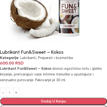
Lubrikant Fun&Sweet – Kokos
Kategorije:
Lubrikanti
,
Preparati i kozmetika
600.00
RSD
Lubrikant Fun&Sweet – Kokos
donosi egzotičnu notu i glatko
klizanje, pretvarajući vaše intimne trenutke u opuštajuće i
senzualno putovanje. Pakovanje je 30 ml.
Alternative:
Dodaj U Korpu