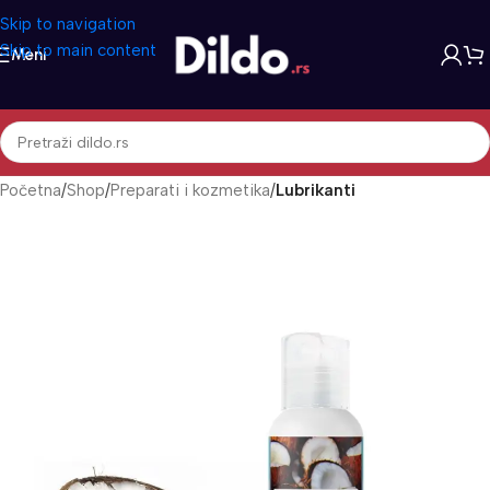
Skip to navigation
Skip to main content
Meni
Početna
Shop
Preparati i kozmetika
Lubrikanti