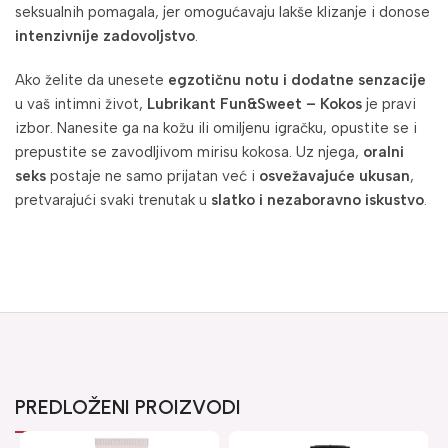
seksualnih pomagala, jer omogućavaju lakše klizanje i donose
intenzivnije zadovoljstvo
.
Ako želite da unesete
egzotičnu notu i dodatne senzacije
u vaš intimni život,
Lubrikant Fun&Sweet – Kokos
je pravi
izbor. Nanesite ga na kožu ili omiljenu igračku, opustite se i
prepustite se zavodljivom mirisu kokosa. Uz njega,
oralni
seks
postaje ne samo prijatan već i
osvežavajuće ukusan
,
pretvarajući svaki trenutak u
slatko i nezaboravno iskustvo
.
PREDLOŽENI PROIZVODI