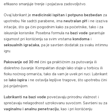
efikasno smanjuje trenje i pojačava zadovoljstvo.
Ovaj lubrikant je
medicinski ispitan i potpuno bezbedan
za
upotrebu. Ne sadrži parabene, ima
neutralan pH
i ne izaziva
iritacije, što ga čini pogodnim kako za početnike, tako i za
iskusnije korisnike. Posebna formula na
bazi vode
garantuje
sigurnost pri korišćenju sa svim vrstama
kondoma
i
seksualnih igračaka
, pa je savršen dodatak za svaku intimnu
igru.
Pakovanje od 30 ml
čini ga praktičnim za putovanja ili
diskretno čuvanje. Kompaktan dizajn lako staje u torbicu ili
fioku noćnog ormarića, tako da vam je uvek pri ruci. Lubrikant
se
lako ispira
i ne ostavlja lepljive tragove, što upotrebu čini
još prijatnijom.
Lubrikanti na bazi vode
povećavaju prirodnu vlažnost i
sprečavaju nelagodnost uzrokovanu suvoćom. Savršeni su za
vaginalnu i analnu penetraciju
, kao i pri korišćenju