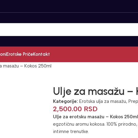
oni
Erotske Priče
Kontakt
za masažu – Kokos 250ml
Ulje za masažu –
Kategorije:
Erotska ulja za masažu
,
Prep
2,500.00
RSD
Ulje za erotsku masažu – Kokos 250m
egzotičnu aromu kokosa. 100% prirodno, j
intimne trenutke.