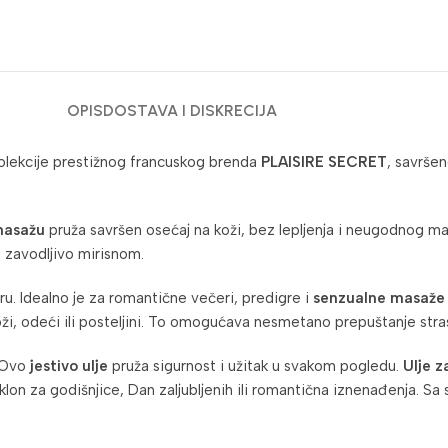
OPIS
DOSTAVA I DISKRECIJA
 kolekcije prestižnog francuskog brenda
PLAISIRE SECRET
, savrše
 masažu
pruža savršen osećaj na koži, bez lepljenja i neugodnog ma
 zavodljivo mirisnom.
u. Idealno je za romantične večeri, predigre i
senzualne masaže
oži, odeći ili posteljini. To omogućava nesmetano prepuštanje str
. Ovo
jestivo ulje
pruža sigurnost i užitak u svakom pogledu.
Ulje 
klon za godišnjice, Dan zaljubljenih ili romantična iznenađenja. S