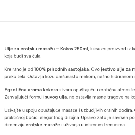
Ulje za erotsku masažu – Kokos 250ml
, luksuzni proizvod iz
koja budi sva čula.
Kreirano je od
100% prirodnih sastojaka
. Ovo
jestivo ulje za
preko tela. Ostavlja kožu baršunasto mekom, nežno hidriranom i
Egzotična aroma kokosa
stvara opuštajuću i erotičnu atmosfer
Zahvaljujući formuli
suvog ulja
, ne ostavlja masne tragove na k
Uživajte u spoju opuštajuće masaže i uzbudljivih oralnih dodira
praktičnoj bočici elegantnog dizajna. Upravo zato je savršen po
dimenziju
erotske masaže
i uživanja u intimnim trenucima.