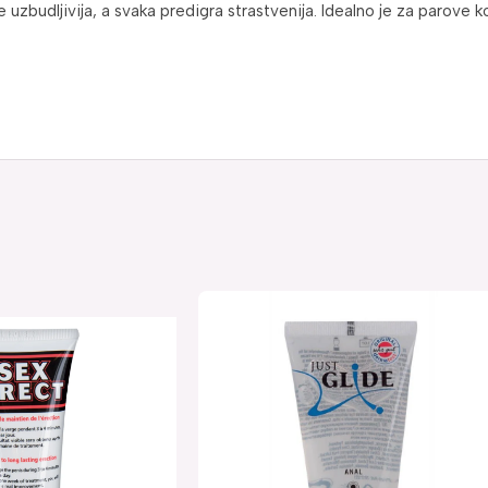
uzbudljivija, a svaka predigra strastvenija. Idealno je za parove ko