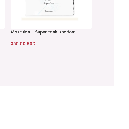
Masculan – Super tanki kondomi
Muški parfem s
Spray
350.00
RSD
1,800.00
RSD