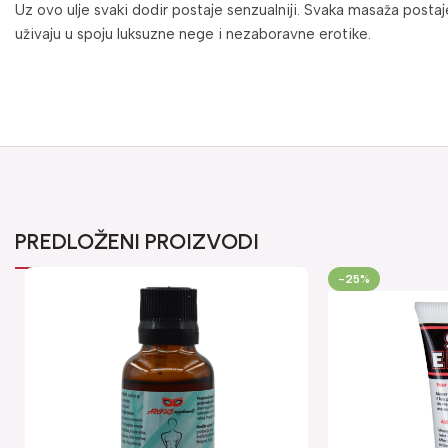
Uz ovo ulje svaki dodir postaje senzualniji. Svaka masaža postaje 
uživaju u spoju luksuzne nege i nezaboravne erotike.
PREDLOŽENI PROIZVODI
-25%