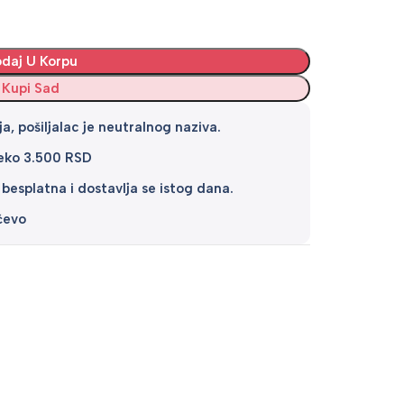
daj U Korpu
Kupi Sad
a, pošiljalac je neutralnog naziva.
reko 3.500 RSD
 besplatna i dostavlja se istog dana.
čevo