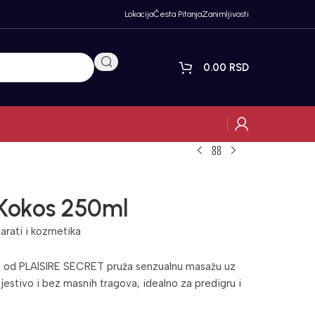
Lokacija
Česta Pitanja
Zanimljivosti
0.00
RSD
 Kokos 250ml
arati i kozmetika
l
od PLAISIRE SECRET pruža senzualnu masažu uz
estivo i bez masnih tragova, idealno za predigru i