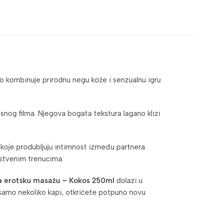
no kombinuje prirodnu negu kože i senzualnu igru
snog filma. Njegova bogata tekstura lagano klizi
koje produbljuju intimnost između partnera.
astvenim trenucima.
za erotsku masažu – Kokos 250ml
dolazi u
a samo nekoliko kapi, otkrićete potpuno novu