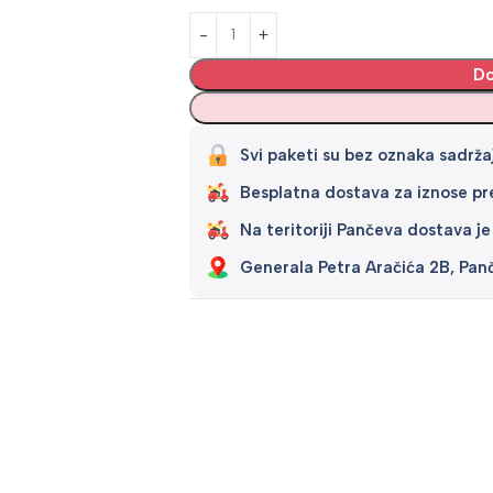
Alternative:
Do
Svi paketi su bez oznaka sadržaj
Besplatna dostava za iznose p
Na teritoriji Pančeva dostava je
Generala Petra Aračića 2B, Pan