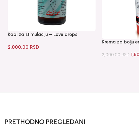
Kapi za stimulaciju – Love drops
Krema za bolju er
2,000.00
RSD
1,5
2,000.00
RSD
PRETHODNO PREGLEDANI