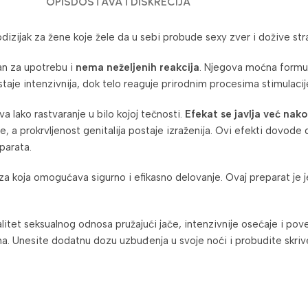
OPIS
DOSTAVA I DISKRECIJA
odizijak za žene koje žele da u sebi probude sexy zver i dožive s
ran za upotrebu i
nema neželjenih reakcija
. Njegova moćna formu
staje intenzivnija, dok telo reaguje prirodnim procesima stimulacij
 lako rastvaranje u bilo kojoj tečnosti.
Efekat se javlja već nak
e, a prokrvljenost genitalija postaje izraženija. Ovi efekti dovode 
parata.
za koja omogućava sigurno i efikasno delovanje. Ovaj preparat je 
itet seksualnog odnosa pružajući jače, intenzivnije osećaje i poveć
ma. Unesite dodatnu dozu uzbuđenja u svoje noći i probudite skriv