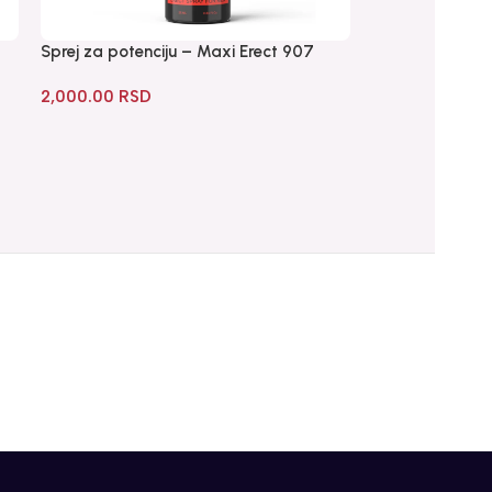
Sprej za potenciju – Maxi Erect 907
Ulje za masažu
2,000.00
RSD
2,500.00
RSD