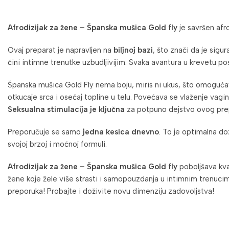
Afrodizijak za žene – Španska mušica Gold fly
je savršen afr
Ovaj preparat je napravljen na
biljnoj bazi
, što znači da je sigu
čini intimne trenutke uzbudljivijim. Svaka avantura u krevetu po
Španska mušica Gold Fly nema boju, miris ni ukus, što omogućava
otkucaje srca i osećaj topline u telu. Povećava se vlaženje vagin
Seksualna stimulacija je ključna
za potpuno dejstvo ovog pre
Preporučuje se samo
jedna kesica dnevno
. To je optimalna do
svojoj brzoj i moćnoj formuli.
Afrodizijak za žene – Španska mušica Gold fly
poboljšava kval
žene koje žele više strasti i samopouzdanja u intimnim trenuci
preporuka! Probajte i doživite novu dimenziju zadovoljstva!