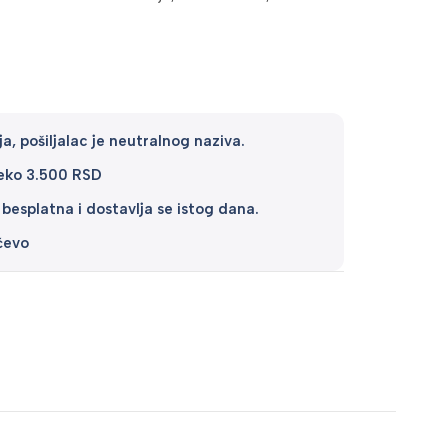
a, pošiljalac je neutralnog naziva.
reko 3.500 RSD
 besplatna i dostavlja se istog dana.
čevo