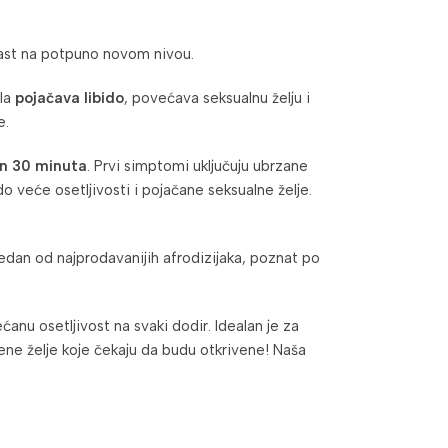
trast na potpuno novom nivou.
la
pojačava libido
, povećava seksualnu želju i
e.
on 30 minuta
. Prvi simptomi uključuju ubrzane
do veće osetljivosti i pojačane seksualne želje.
jedan od najprodavanijih afrodizijaka, poznat po
anu osetljivost na svaki dodir. Idealan je za
ene želje koje čekaju da budu otkrivene! Naša