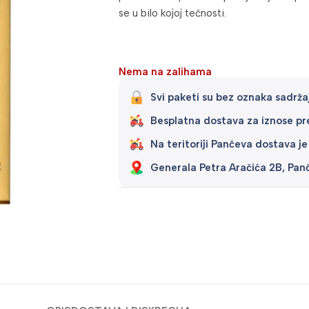
se u bilo kojoj tečnosti.
Nema na zalihama
Svi paketi su bez oznaka sadržaj
Besplatna dostava za iznose p
Na teritoriji Pančeva dostava je
Generala Petra Aračića 2B, Pan