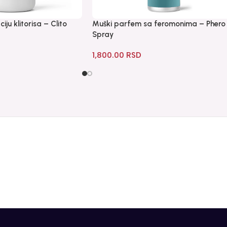
ju klitorisa – Clito
Muški parfem sa feromonima – Phero
Spray
1,800.00
RSD