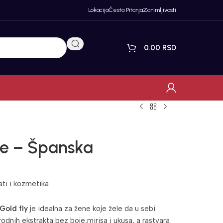
Lokacija
Česta Pitanja
Zanimljivosti
0.00
RSD
ne – Španska
ati i kozmetika
Gold fly
je idealna za žene koje žele da u sebi
odnih ekstrakta bez boje,mirisa i ukusa, a rastvara