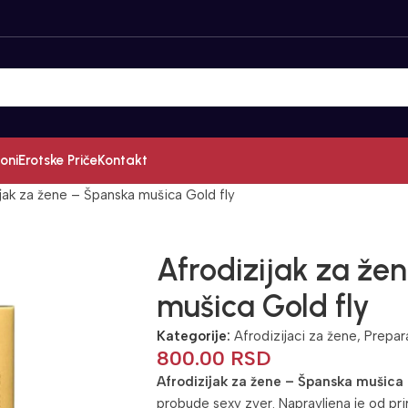
oni
Erotske Priče
Kontakt
jak za žene – Španska mušica Gold fly
Afrodizijak za že
mušica Gold fly
Kategorije:
Afrodizijaci za žene
,
Prepar
800.00
RSD
Afrodizijak za žene – Španska mušica 
probude sexy zver. Napravljena je od prir