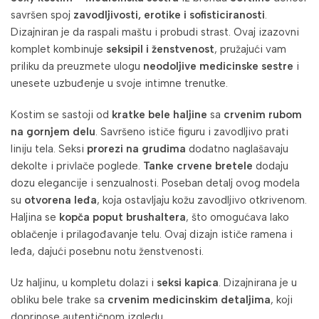
savršen spoj
zavodljivosti, erotike i sofisticiranosti
.
Dizajniran je da raspali maštu i probudi strast. Ovaj izazovni
komplet kombinuje
seksipil i ženstvenost
, pružajući vam
priliku da preuzmete ulogu
neodoljive medicinske sestre
i
unesete uzbuđenje u svoje intimne trenutke.
Kostim se sastoji od
kratke bele haljine
sa
crvenim rubom
na gornjem delu
. Savršeno ističe figuru i zavodljivo prati
liniju tela. Seksi
prorezi na grudima
dodatno naglašavaju
dekolte i privlače poglede.
Tanke crvene bretele
dodaju
dozu elegancije i senzualnosti. Poseban detalj ovog modela
su
otvorena leđa
, koja ostavljaju kožu zavodljivo otkrivenom.
Haljina se
kopča poput brushaltera
, što omogućava lako
oblačenje i prilagođavanje telu. Ovaj dizajn ističe ramena i
leđa, dajući posebnu notu ženstvenosti.
Uz haljinu, u kompletu dolazi i
seksi kapica
. Dizajnirana je u
obliku bele trake sa
crvenim medicinskim detaljima
, koji
doprinose autentičnom izgledu.