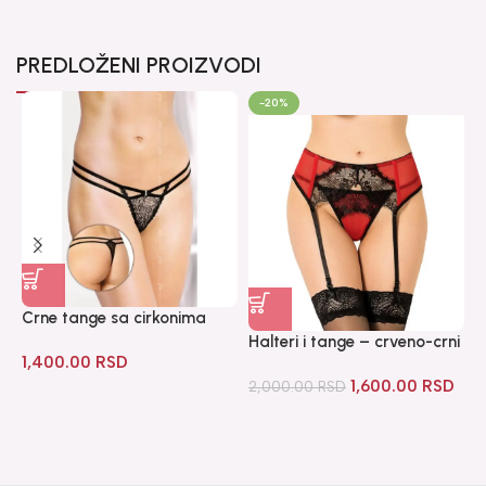
PREDLOŽENI PROIZVODI
-20%
Crne tange sa cirkonima
S
Halteri i tange – crveno-crni
1,400.00
RSD
8
1,600.00
RSD
2,000.00
RSD