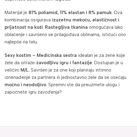
Materijal je
81% poliamid, 11% elastan i 8% pamuk
. Ova
kombinacija osigurava
izuzetnu mekoću, elastičnost i
prijatnost na koži
.
Rastegljiva tkanina
omogućava lako
oblačenje i savršeno se prilagođava oblinama, ističući ono
najlepše na telu.
Sexy kostim – Medicinska sestra
idealan je za žene koje
žele da istraže
zavodljivu igru i fantazije
. Dostupan je u
veličini
M/L.
Savršen je za one koji planiraju intimno
iznenađenje za partnera ili jednostavno žele da se osećaju
moćno i neodoljivo
. Spremni ste da preuzmete ulogu i
započnete igru zavođenja?