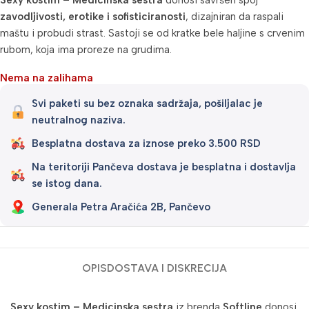
Sexy kostim – Medicinska sestra
donosi savršen spoj
zavodljivosti, erotike i sofisticiranosti
, dizajniran da raspali
maštu i probudi strast. Sastoji se od kratke bele haljine s crvenim
rubom, koja ima proreze na grudima.
Nema na zalihama
Svi paketi su bez oznaka sadržaja, pošiljalac je
neutralnog naziva.
Besplatna dostava za iznose preko 3.500 RSD
Na teritoriji Pančeva dostava je besplatna i dostavlja
se istog dana.
Generala Petra Aračića 2B, Pančevo
OPIS
DOSTAVA I DISKRECIJA
Sexy kostim – Medicinska sestra
iz brenda
Softline
donosi