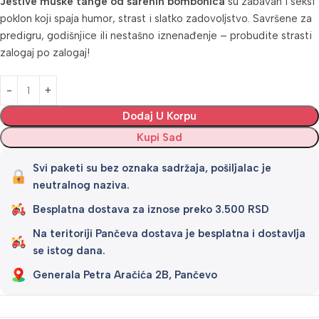
Jestive muške tange od šarenih bombonica
su zabavan i seksi
poklon koji spaja humor, strast i slatko zadovoljstvo. Savršene za
predigru, godišnjice ili nestašno iznenađenje – probudite strasti
zalogaj po zalogaj!
Alternative:
Dodaj U Korpu
Kupi Sad
Svi paketi su bez oznaka sadržaja, pošiljalac je
neutralnog naziva.
Besplatna dostava za iznose preko 3.500 RSD
Na teritoriji Pančeva dostava je besplatna i dostavlja
se istog dana.
Generala Petra Aračića 2B, Pančevo