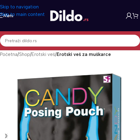
Skip to navigation
Skip to main content
Meni
Početna
Shop
Erotski veš
Erotski veš za muškarce