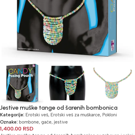
Jestive muške tange od šarenih bombonica
Kategorije:
Erotski veš
,
Erotski veš za muškarce
,
Pokloni
Oznake:
bombone
,
gaće
,
jestive
1,400.00
RSD