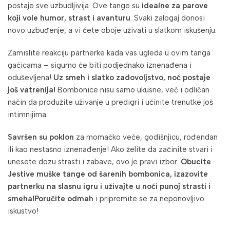
postaje sve uzbudljivija. Ove tange su
idealne za parove
koji vole humor, strast i avanturu
. Svaki zalogaj donosi
novo uzbuđenje, a vi ćete oboje uživati u slatkom iskušenju.
Zamislite reakciju partnerke kada vas ugleda u ovim tanga
gaćicama – sigurno će biti podjednako iznenađena i
oduševljena!
Uz smeh i slatko zadovoljstvo, noć postaje
još vatrenija!
Bombonice nisu samo ukusne, već i odličan
način da produžite uživanje u predigri i učinite trenutke još
intimnijima.
Savršen su poklon
za momačko veče, godišnjicu, rođendan
ili kao nestašno iznenađenje! Ako želite da začinite stvari i
unesete dozu strasti i zabave, ovo je pravi izbor.
Obucite
Jestive muške tange od šarenih bombonica, izazovite
partnerku na slasnu igru i uživajte u noći punoj strasti i
smeha!
Poručite odmah
i pripremite se za neponovljivo
iskustvo!