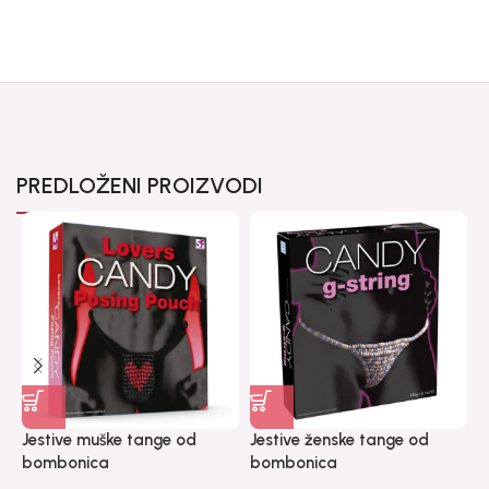
PREDLOŽENI PROIZVODI
Jestive muške tange od
Jestive ženske tange od
S
bombonica
bombonica
7