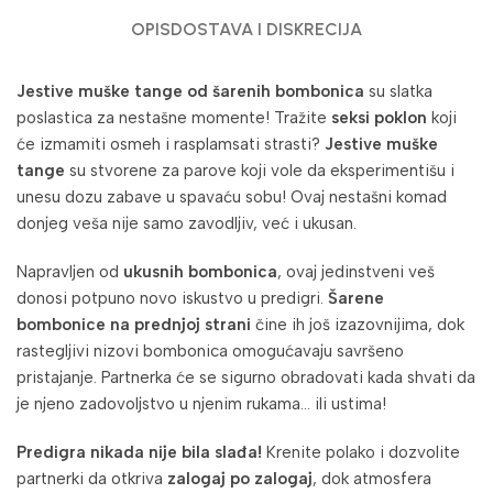
OPIS
DOSTAVA I DISKRECIJA
Jestive muške tange od šarenih bombonica
su slatka
poslastica za nestašne momente! Tražite
seksi poklon
koji
će izmamiti osmeh i rasplamsati strasti?
Jestive muške
tange
su stvorene za parove koji vole da eksperimentišu i
unesu dozu zabave u spavaću sobu! Ovaj nestašni komad
donjeg veša nije samo zavodljiv, već i ukusan.
Napravljen od
ukusnih bombonica
, ovaj jedinstveni veš
donosi potpuno novo iskustvo u predigri.
Šarene
bombonice na prednjoj strani
čine ih još izazovnijima, dok
rastegljivi nizovi bombonica omogućavaju savršeno
pristajanje. Partnerka će se sigurno obradovati kada shvati da
je njeno zadovoljstvo u njenim rukama… ili ustima!
Predigra nikada nije bila slađa!
Krenite polako i dozvolite
partnerki da otkriva
zalogaj po zalogaj
, dok atmosfera