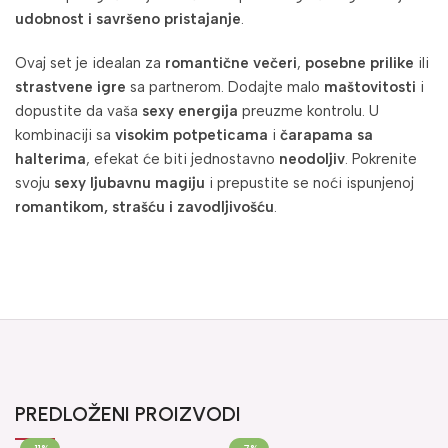
udobnost i savršeno pristajanje
.
Ovaj set je idealan za
romantične večeri
,
posebne prilike
ili
strastvene igre
sa partnerom. Dodajte malo
maštovitosti
i
dopustite da vaša
sexy energija
preuzme kontrolu. U
kombinaciji sa
visokim potpeticama
i
čarapama sa
halterima
, efekat će biti jednostavno
neodoljiv
. Pokrenite
svoju
sexy ljubavnu magiju
i prepustite se noći ispunjenoj
romantikom, strašću i zavodljivošću
.
PREDLOŽENI PROIZVODI