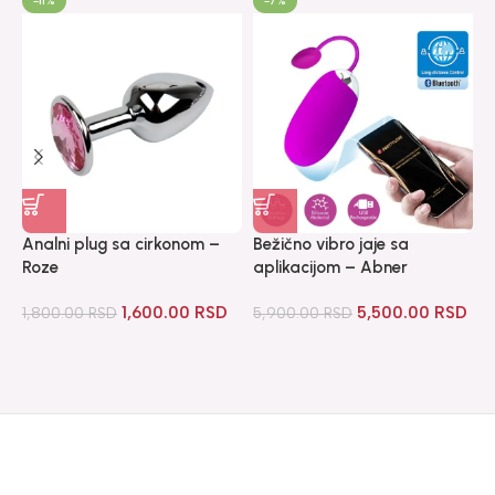
-11%
-7%
K
Analni plug sa cirkonom –
Bežično vibro jaje sa
1
Roze
aplikacijom – Abner
1,600.00
RSD
5,500.00
RSD
1,800.00
RSD
5,900.00
RSD