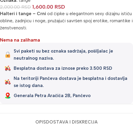
Oznaka:
tange
1,600.00
RSD
2,000.00
RSD
Halteri i tange – Crni
od čipke u elegantnom sexy dizajnu ističu
obline, zadnjicu i noge, pružajući savršen spoj erotike, romantike i
ženstvenosti.
Nema na zalihama
Svi paketi su bez oznaka sadržaja, pošiljalac je
neutralnog naziva.
Besplatna dostava za iznose preko 3.500 RSD
Na teritoriji Pančeva dostava je besplatna i dostavlja
se istog dana.
Generala Petra Aračića 2B, Pančevo
OPIS
DOSTAVA I DISKRECIJA