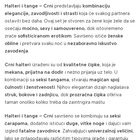
Halteri i tange – Crni
predstavljaju
kombinaciju
elegancije, zavodljivosti i strasti
koja će svakog partnera
ostaviti bez daha. Ovaj set je stvoren za žene koje žele da se
osećaju
moćno, sexy i samouvereno
, dok istovremeno
zrače
sofisticiranom erotikom
. Savršeno ističe
ženske
obline
i pretvara svaku noć u
nezaboravno iskustvo
zavođenja
.
Crni halteri
izrađeni su od
kvalitetne čipke
, koja je
mekana, prijatna na dodir
i nežno prijanja uz telo. U
kombinaciji sa
seksi tangama
, stvaraju
magičan spoj
čulnosti i ženstvenosti
. Njihov elegantan dizajn naglašava
struk, bokove i zadnjicu
, dok
prozračna čipka
otkriva
taman onoliko koliko treba da zaintrigira maštu.
Halteri i tange – Crni
savršeno se kombinuju sa
seksi
čarapama
, dodatno ističući
duge, vitke noge
i dajući vam
izgled
fatalne zavodnice
. Zahvaljujući
univerzalnoj veličini
,
lako se prilagođavaju različitim tipovima građe i garantuju