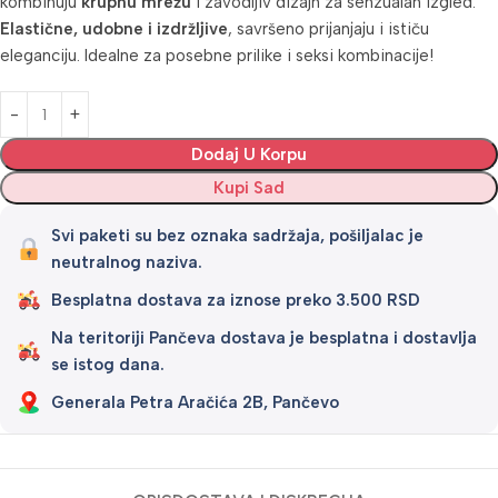
kombinuju
krupnu mrežu
i zavodljiv dizajn za senzualan izgled.
Elastične, udobne i izdržljive
, savršeno prijanjaju i ističu
eleganciju. Idealne za posebne prilike i seksi kombinacije!
Alternative:
Dodaj U Korpu
Kupi Sad
Svi paketi su bez oznaka sadržaja, pošiljalac je
neutralnog naziva.
Besplatna dostava za iznose preko 3.500 RSD
Na teritoriji Pančeva dostava je besplatna i dostavlja
se istog dana.
Generala Petra Aračića 2B, Pančevo