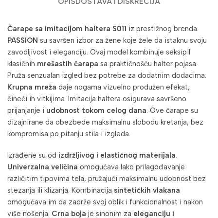
OPIS
DOSTAVA I DISKRECIJA
Čarape sa imitacijom haltera S011
iz prestižnog brenda
PASSION
su savršen izbor za žene koje žele da istaknu svoju
zavodljivost i eleganciju. Ovaj model kombinuje seksipil
klasičnih
mrešastih čarapa
sa praktičnošću halter pojasa.
Pruža senzualan izgled bez potrebe za dodatnim dodacima.
Krupna mreža
daje nogama vizuelno produžen efekat,
čineći ih vitkijima. Imitacija haltera osigurava savršeno
prijanjanje i
udobnost tokom celog dana
. Ove čarape su
dizajnirane da obezbede maksimalnu slobodu kretanja, bez
kompromisa po pitanju stila i izgleda.
Izrađene su od
izdržljivog i elastičnog materijala
.
Univerzalna veličina
omogućava lako prilagođavanje
različitim tipovima tela, pružajući maksimalnu udobnost bez
stezanja ili klizanja. Kombinacija
sintetičkih vlakana
omogućava im da zadrže svoj oblik i funkcionalnost i nakon
više nošenja.
Crna boja
je sinonim za
eleganciju i