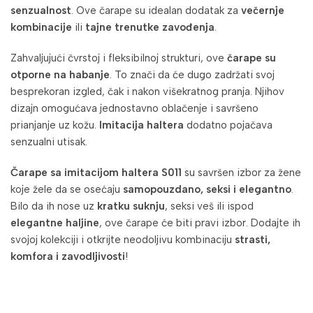
senzualnost
. Ove čarape su idealan dodatak za
večernje
kombinacije
ili
tajne trenutke zavođenja
.
Zahvaljujući čvrstoj i fleksibilnoj strukturi, ove
čarape su
otporne na habanje
. To znači da će dugo zadržati svoj
besprekoran izgled, čak i nakon višekratnog pranja. Njihov
dizajn omogućava jednostavno oblačenje i savršeno
prianjanje uz kožu.
Imitacija haltera
dodatno pojačava
senzualni utisak.
Čarape sa imitacijom haltera S011
su savršen izbor za žene
koje žele da se osećaju
samopouzdano, seksi i elegantno
.
Bilo da ih nose uz
kratku suknju
, seksi veš ili ispod
elegantne haljine
, ove čarape će biti pravi izbor. Dodajte ih
svojoj kolekciji i otkrijte neodoljivu kombinaciju
strasti,
komfora i zavodljivosti
!