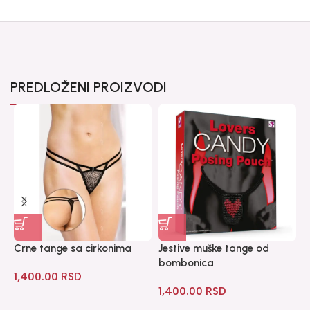
PREDLOŽENI PROIZVODI
Crne tange sa cirkonima
Jestive muške tange od
M
bombonica
1,400.00
RSD
1
1,400.00
RSD