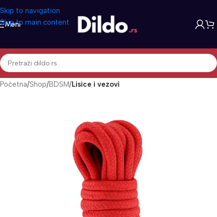
Skip to navigation
Skip to main content
Meni
Početna
Shop
BDSM
Lisice i vezovi