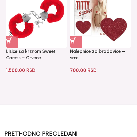
Lisice sa krznom Sweet
Nalepnice za bradavice –
P
Caress – Crvene
srce
L
1,500.00
RSD
700.00
RSD
1
PRETHODNO PREGLEDANI