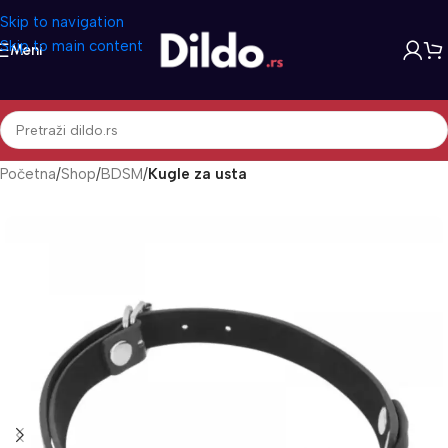
Skip to navigation
Skip to main content
Meni
Početna
Shop
BDSM
Kugle za usta