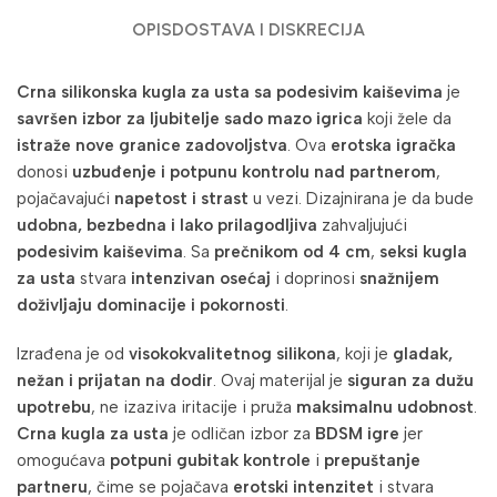
OPIS
DOSTAVA I DISKRECIJA
Crna silikonska kugla za usta sa podesivim kaiševima
je
savršen izbor za ljubitelje sado mazo igrica
koji žele da
istraže nove granice zadovoljstva
. Ova
erotska igračka
donosi
uzbuđenje i potpunu kontrolu nad partnerom
,
pojačavajući
napetost i strast
u vezi. Dizajnirana je da bude
udobna, bezbedna i lako prilagodljiva
zahvaljujući
podesivim kaiševima
. Sa
prečnikom od 4 cm
,
seksi kugla
za usta
stvara
intenzivan osećaj
i doprinosi
snažnijem
doživljaju dominacije i pokornosti
.
Izrađena je od
visokokvalitetnog silikona
, koji je
gladak,
nežan i prijatan na dodir
. Ovaj materijal je
siguran za dužu
upotrebu
, ne izaziva iritacije i pruža
maksimalnu udobnost
.
Crna kugla za usta
je odličan izbor za
BDSM igre
jer
omogućava
potpuni gubitak kontrole
i
prepuštanje
partneru
, čime se pojačava
erotski intenzitet
i stvara