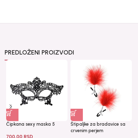
PREDLOŽENI PROIZVODI
Čipkana sexy maska 5
Štipaljke za bradavice sa
T
crvenim perjem
700.00
RSD
1