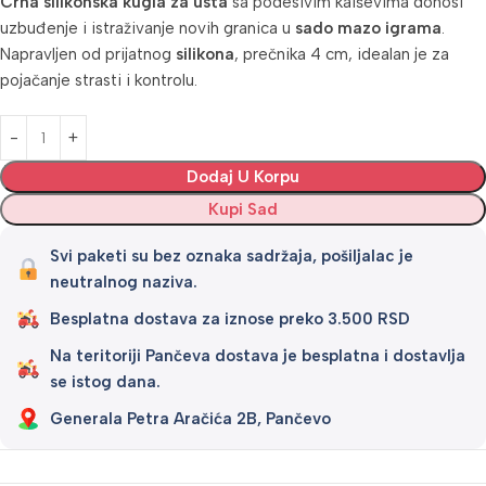
Crna silikonska kugla za usta
sa podesivim kaiševima donosi
uzbuđenje i istraživanje novih granica u
sado mazo igrama
.
Napravljen od prijatnog
silikona
, prečnika 4 cm, idealan je za
pojačanje strasti i kontrolu.
Alternative:
Dodaj U Korpu
Kupi Sad
Svi paketi su bez oznaka sadržaja, pošiljalac je
neutralnog naziva.
Besplatna dostava za iznose preko 3.500 RSD
Na teritoriji Pančeva dostava je besplatna i dostavlja
se istog dana.
Generala Petra Aračića 2B, Pančevo