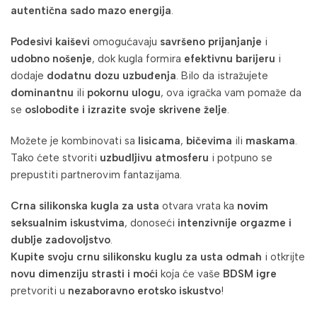
autentična sado mazo energija
.
Podesivi kaiševi
omogućavaju
savršeno prijanjanje
i
udobno nošenje
, dok kugla formira
efektivnu barijeru
i
dodaje
dodatnu dozu uzbuđenja
. Bilo da istražujete
dominantnu
ili
pokornu ulogu
, ova igračka vam pomaže da
se
oslobodite i izrazite svoje skrivene želje
.
Možete je kombinovati sa
lisicama
,
bičevima
ili
maskama
.
Tako ćete stvoriti
uzbudljivu atmosferu
i potpuno se
prepustiti partnerovim fantazijama.
Crna silikonska kugla za usta
otvara vrata ka
novim
seksualnim iskustvima
, donoseći
intenzivnije orgazme i
dublje zadovoljstvo
.
Kupite svoju crnu silikonsku kuglu za usta odmah
i otkrijte
novu dimenziju strasti i moći
koja će vaše
BDSM igre
pretvoriti u
nezaboravno erotsko iskustvo
!