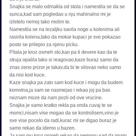
Snajka se malo odmakla od stola i namestila se da se
sunca,kad sam pogledao u nju mahinalno mi je
izletelo nemoj tako molim te.
Namestila se na lezaljku savila noge u kolenima ali
rasirila kolena,tako da mokar kupaci je sve pokazao
posto se prilepio za njenu picku.
Pitala je kroz osmeh sto,kao pa ti devere kao da te
struja opalila tako si reagovao,kaze buraz samo da
znas zeno prizor je takav,da bi te silovao neko samo
da nisi kod kuce.
Kaze snajka pa zato sam kod kuce i mogu da budem
komotna,ja sam se nasmejao i rekao joj pa bas
neznam moze da nam pozli od ove vrucine.
Snajka je samo kratko rekla pa onda cuvaj te se
momci,nisam vise mogao da se kontrolisem,vino je
sve vise pocelo da radi,kurac mi se digao buraz je
samo rekao da idemo u bazen.
Ja sam mu kroz osmeh rekao da nemogu sad,da imam