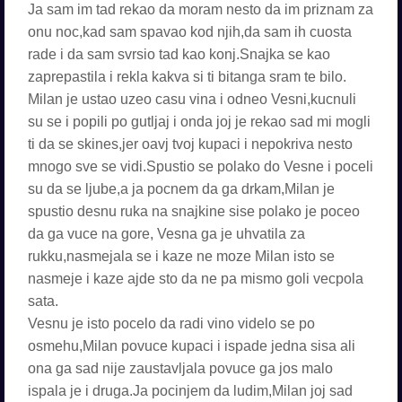
Ja sam im tad rekao da moram nesto da im priznam za
onu noc,kad sam spavao kod njih,da sam ih cuosta
rade i da sam svrsio tad kao konj.Snajka se kao
zaprepastila i rekla kakva si ti bitanga sram te bilo.
Milan je ustao uzeo casu vina i odneo Vesni,kucnuli
su se i popili po gutljaj i onda joj je rekao sad mi mogli
ti da se skines,jer oavj tvoj kupaci i nepokriva nesto
mnogo sve se vidi.Spustio se polako do Vesne i poceli
su da se ljube,a ja pocnem da ga drkam,Milan je
spustio desnu ruka na snajkine sise polako je poceo
da ga vuce na gore, Vesna ga je uhvatila za
rukku,nasmejala se i kaze ne moze Milan isto se
nasmeje i kaze ajde sto da ne pa mismo goli vecpola
sata.
Vesnu je isto pocelo da radi vino videlo se po
osmehu,Milan povuce kupaci i ispade jedna sisa ali
ona ga sad nije zaustavljala povuce ga jos malo
ispala je i druga.Ja pocinjem da ludim,Milan joj sad