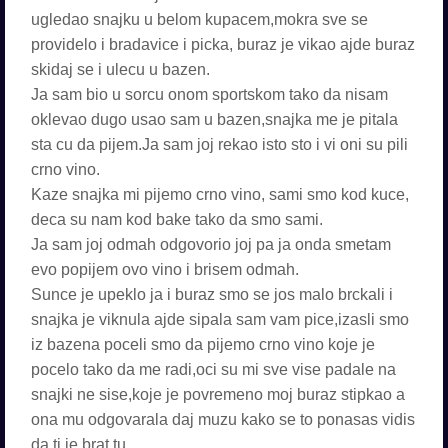
ugledao snajku u belom kupacem,mokra sve se
providelo i bradavice i picka, buraz je vikao ajde buraz
skidaj se i ulecu u bazen.
Ja sam bio u sorcu onom sportskom tako da nisam
oklevao dugo usao sam u bazen,snajka me je pitala
sta cu da pijem.Ja sam joj rekao isto sto i vi oni su pili
crno vino.
Kaze snajka mi pijemo crno vino, sami smo kod kuce,
deca su nam kod bake tako da smo sami.
Ja sam joj odmah odgovorio joj pa ja onda smetam
evo popijem ovo vino i brisem odmah.
Sunce je upeklo ja i buraz smo se jos malo brckali i
snajka je viknula ajde sipala sam vam pice,izasli smo
iz bazena poceli smo da pijemo crno vino koje je
pocelo tako da me radi,oci su mi sve vise padale na
snajki ne sise,koje je povremeno moj buraz stipkao a
ona mu odgovarala daj muzu kako se to ponasas vidis
da ti je brat tu.