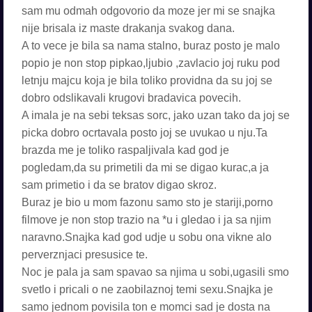
sam mu odmah odgovorio da moze jer mi se snajka
nije brisala iz maste drakanja svakog dana.
A to vece je bila sa nama stalno, buraz posto je malo
popio je non stop pipkao,ljubio ,zavlacio joj ruku pod
letnju majcu koja je bila toliko providna da su joj se
dobro odslikavali krugovi bradavica povecih.
A imala je na sebi teksas sorc, jako uzan tako da joj se
picka dobro ocrtavala posto joj se uvukao u nju.Ta
brazda me je toliko raspaljivala kad god je
pogledam,da su primetili da mi se digao kurac,a ja
sam primetio i da se bratov digao skroz.
Buraz je bio u mom fazonu samo sto je stariji,porno
filmove je non stop trazio na *u i gledao i ja sa njim
naravno.Snajka kad god udje u sobu ona vikne alo
perverznjaci presusice te.
Noc je pala ja sam spavao sa njima u sobi,ugasili smo
svetlo i pricali o ne zaobilaznoj temi sexu.Snajka je
samo jednom povisila ton e momci sad je dosta na