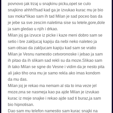
povnovo jak trzaj u snajkinu picku,opet se culo
snajkino ahhh!!!sad kad ga je izvukao kurac mu je bio
sav moka*likao sam ih tad Milan je sad poceo bas da
je jebe sa sve zescim naletima sise su letele,gore,dole
ja sam gledao u njih i drkao.
Milan joj ga izvuce iz picke i kaze meni dobro sam se
setio i bre zakljucaj kapiju da nebi neko naleteo ja
sam otisao da zakljucam kapiju kad sam se vratio
Milan je Vesnu namestio cetvoronoske i jebao ja sam
ih pitao da ih slikam sad rekli su da moze.Slikao sam
ih tako Milan se sgne do Vesne i vidim da je nesto pita
ali jako tiho ona mu je samo rekla ako imas kondom
da mu das.
Milan joj je rekao ma nemam al sta to ima veze jel
moze,ona se nasmeja kao pa ajde Milan je izvukao
kurac iz moje snajke i rekao ajde sad ti buraz,ja sam
bio hipnotisan.
Dao sam mu telefon namestio sam kurac snajki na