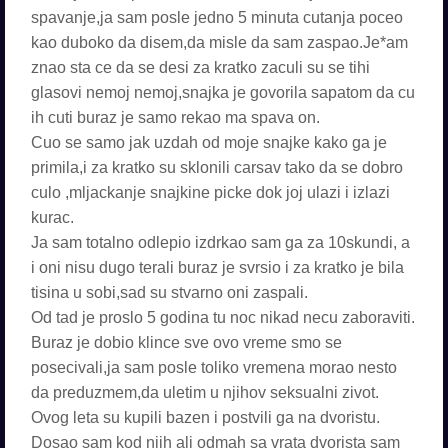
spavanje,ja sam posle jedno 5 minuta cutanja poceo
kao duboko da disem,da misle da sam zaspao.Je*am
znao sta ce da se desi za kratko zaculi su se tihi
glasovi nemoj nemoj,snajka je govorila sapatom da cu
ih cuti buraz je samo rekao ma spava on.
Cuo se samo jak uzdah od moje snajke kako ga je
primila,i za kratko su sklonili carsav tako da se dobro
culo ,mljackanje snajkine picke dok joj ulazi i izlazi
kurac.
Ja sam totalno odlepio izdrkao sam ga za 10skundi, a
i oni nisu dugo terali buraz je svrsio i za kratko je bila
tisina u sobi,sad su stvarno oni zaspali.
Od tad je proslo 5 godina tu noc nikad necu zaboraviti.
Buraz je dobio klince sve ovo vreme smo se
posecivali,ja sam posle toliko vremena morao nesto
da preduzmem,da uletim u njihov seksualni zivot.
Ovog leta su kupili bazen i postvili ga na dvoristu.
Dosao sam kod njih ali odmah sa vrata dvorista sam