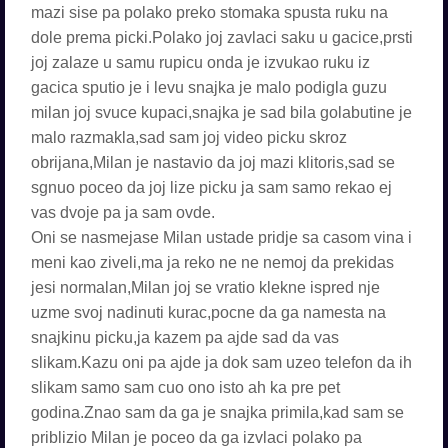
mazi sise pa polako preko stomaka spusta ruku na
dole prema picki.Polako joj zavlaci saku u gacice,prsti
joj zalaze u samu rupicu onda je izvukao ruku iz
gacica sputio je i levu snajka je malo podigla guzu
milan joj svuce kupaci,snajka je sad bila golabutine je
malo razmakla,sad sam joj video picku skroz
obrijana,Milan je nastavio da joj mazi klitoris,sad se
sgnuo poceo da joj lize picku ja sam samo rekao ej
vas dvoje pa ja sam ovde.
Oni se nasmejase Milan ustade pridje sa casom vina i
meni kao ziveli,ma ja reko ne ne nemoj da prekidas
jesi normalan,Milan joj se vratio klekne ispred nje
uzme svoj nadinuti kurac,pocne da ga namesta na
snajkinu picku,ja kazem pa ajde sad da vas
slikam.Kazu oni pa ajde ja dok sam uzeo telefon da ih
slikam samo sam cuo ono isto ah ka pre pet
godina.Znao sam da ga je snajka primila,kad sam se
priblizio Milan je poceo da ga izvlaci polako pa