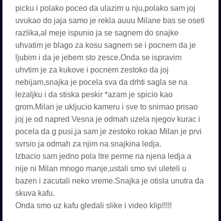
picku i polako poceo da ulazim u nju,polako sam joj
uvukao do jaja samo je rekla auuu Milane bas se oseti
razlika,al meje ispunio ja se sagnem do snajke
uhvatim je blago za kosu sagnem se i pocnem da je
ljubim i da je jebem sto zesce.Onda se ispravim
uhvtim je za kukove i pocnem zestoko da joj
nebijam,snajka je pocela sva da drhti sagla se na
lezaljku i da stiska peskir *azam je spicio kao
grom.Milan je ukljucio kameru i sve to snimao prisao
joj je od napred Vesna je odmah uzela njegov kurac i
pocela da g pusi,ja sam je zestoko rokao Milan je prvi
svrsio ja odmah za njim na snajkina ledja.
Izbacio sam jedno pola ltre perme na njena ledja a
nije ni Milan mnogo manje,ustali smo svi uleteli u
bazen i zacutali neko vreme.Snajka je otisla unutra da
skuva kafu.
Onda smo uz kafu gledali slike i video klip!!!!!