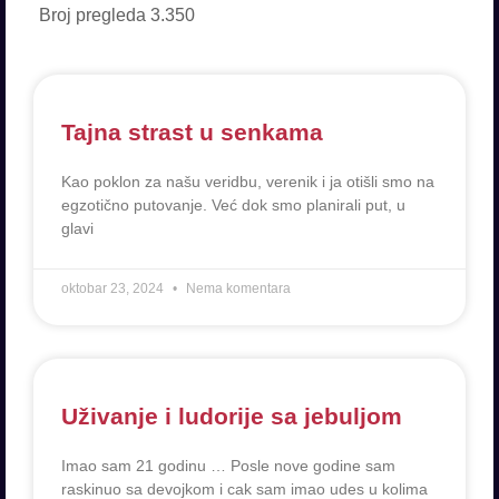
Broj pregleda
3.350
Tajna strast u senkama
Kao poklon za našu veridbu, verenik i ja otišli smo na
egzotično putovanje. Već dok smo planirali put, u
glavi
oktobar 23, 2024
Nema komentara
Uživanje i ludorije sa jebuljom
Imao sam 21 godinu … Posle nove godine sam
raskinuo sa devojkom i cak sam imao udes u kolima