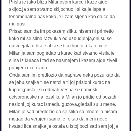
Prisla je jako blizu Milanovom kurcu i kaze ajde
skljoc,ja sam stvarno skljocnuo i slika je ispala
fenomenalno bas kako je i zamisljena kao da ce da
mu pusi.
Prisao sam da im pokazem sliku, nisam ni primetio
kako mi se slina razvukla od uzbudjenja,oni su se
nasmejala u brate al si se ti uzbudio rekao mi je
Milan.ja sam pogledao u kurac kad stvarno visila je
slina iz kuraca i tad se nasmejem i kazem ajde ziveli i
popijem malo vina.
Onda sam im predlozio da naprave neku pozu,kao da
se jebu,snajka ti se natrci a ti joj prisloni kurac na
kupaci,pristali su odmah Vesna se namesti
cetvoronoske na lezaljku a Milan jo pridje od pozadi i
nasloni joj kurac izmedju guzova,gledali su u mene.
Milan je sad predlozio da se slika sa mnom,ja nisam
mogao da verujem samo je rekao da meni nece
hvatati lice,snajka je ostala u istoj pozi,sad sam joj ja