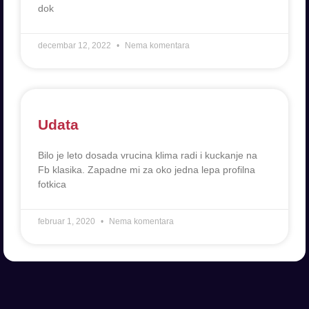
dok
decembar 12, 2022
Nema komentara
Udata
Bilo je leto dosada vrucina klima radi i kuckanje na
Fb klasika. Zapadne mi za oko jedna lepa profilna
fotkica
februar 1, 2020
Nema komentara