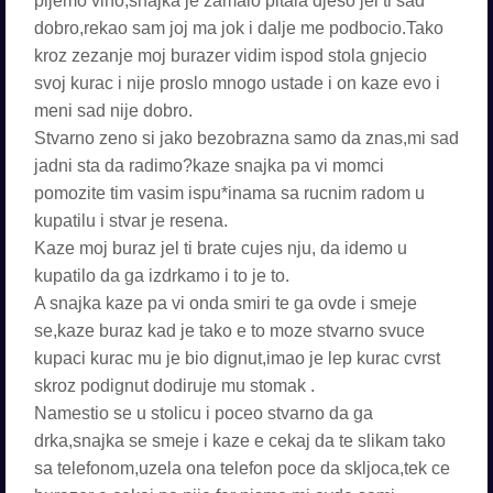
pijemo vino,snajka je zamalo pitala dješo jel ti sad
dobro,rekao sam joj ma jok i dalje me podbocio.Tako
kroz zezanje moj burazer vidim ispod stola gnjecio
svoj kurac i nije proslo mnogo ustade i on kaze evo i
meni sad nije dobro.
Stvarno zeno si jako bezobrazna samo da znas,mi sad
jadni sta da radimo?kaze snajka pa vi momci
pomozite tim vasim ispu*inama sa rucnim radom u
kupatilu i stvar je resena.
Kaze moj buraz jel ti brate cujes nju, da idemo u
kupatilo da ga izdrkamo i to je to.
A snajka kaze pa vi onda smiri te ga ovde i smeje
se,kaze buraz kad je tako e to moze stvarno svuce
kupaci kurac mu je bio dignut,imao je lep kurac cvrst
skroz podignut dodiruje mu stomak .
Namestio se u stolicu i poceo stvarno da ga
drka,snajka se smeje i kaze e cekaj da te slikam tako
sa telefonom,uzela ona telefon poce da skljoca,tek ce