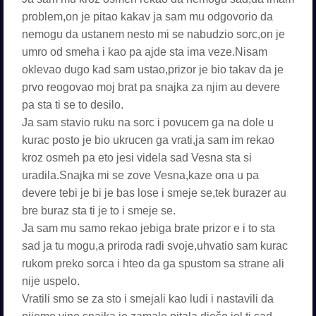
problem,on je pitao kakav ja sam mu odgovorio da
nemogu da ustanem nesto mi se nabudzio sorc,on je
umro od smeha i kao pa ajde sta ima veze.Nisam
oklevao dugo kad sam ustao,prizor je bio takav da je
prvo reogovao moj brat pa snajka za njim au devere
pa sta ti se to desilo.
Ja sam stavio ruku na sorc i povucem ga na dole u
kurac posto je bio ukrucen ga vrati,ja sam im rekao
kroz osmeh pa eto jesi videla sad Vesna sta si
uradila.Snajka mi se zove Vesna,kaze ona u pa
devere tebi je bi je bas lose i smeje se,tek burazer au
bre buraz sta ti je to i smeje se.
Ja sam mu samo rekao jebiga brate prizor e i to sta
sad ja tu mogu,a priroda radi svoje,uhvatio sam kurac
rukom preko sorca i hteo da ga spustom sa strane ali
nije uspelo.
Vratili smo se za sto i smejali kao ludi i nastavili da