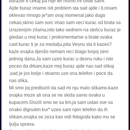
burazer e cekaj pa nije fer nismo mi ovde sami.
Ajde buraz imamo isti problem sta sad ajde i ti,nisam
oklevao mnogo je*am ovaj momenat jako dugo
cekao,skino sam sorc imao sam veci kurac od brata sa
izrazenijim zilama,isto tako sednem na stolicu buraz je
gledao u moj kurac i prokomentarise a brate svaka
cast kurac ti je za medalju,pita Vesnu sta ti kazes?
kaze snajka djesšo nemam reci blago tvojoj zeni
jednog dana.Ja sam uzeo kurac u desnu ruku i isto
poceo da drkam,kaze moj buraz ajde nas sad slikaj
,sad je jos bolje i stvarno uze ona telefon i poce da
nas slika.
Mi smo joj predlozili da sad mi nju malo slikamo,kaze
snajka moze ali ona se ne skida samo ovako u
kupacem.Slozili smo se sa tim,ja sam ustao sve sa
onako dignutim kur* uzeo sam njen telefon da ih
slikam,snajka se zeza kao vidi fotografa kako mu se
ljulja sprava.