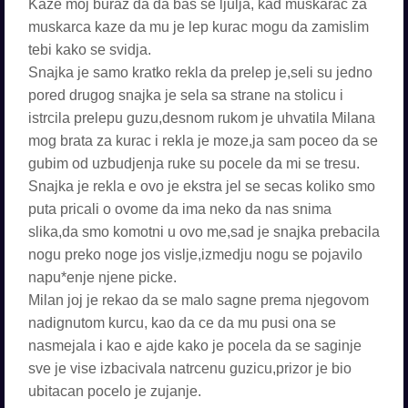
Kaze moj buraz da da bas se ljulja, kad muskarac za
muskarca kaze da mu je lep kurac mogu da zamislim
tebi kako se svidja.
Snajka je samo kratko rekla da prelep je,seli su jedno
pored drugog snajka je sela sa strane na stolicu i
istrcila prelepu guzu,desnom rukom je uhvatila Milana
mog brata za kurac i rekla je moze,ja sam poceo da se
gubim od uzbudjenja ruke su pocele da mi se tresu.
Snajka je rekla e ovo je ekstra jel se secas koliko smo
puta pricali o ovome da ima neko da nas snima
slika,da smo komotni u ovo me,sad je snajka prebacila
nogu preko noge jos vislje,izmedju nogu se pojavilo
napu*enje njene picke.
Milan joj je rekao da se malo sagne prema njegovom
nadignutom kurcu, kao da ce da mu pusi ona se
nasmejala i kao e ajde kako je pocela da se saginje
sve je vise izbacivala natrcenu guzicu,prizor je bio
ubitacan pocelo je zujanje.