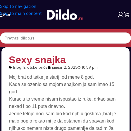
Skip to navigation
Skip to main content
Meni
Sexy snajka
Blog
,
Erotske priče
januar 2, 2023
10:59 pm
Moj brat od tetke je stariji od mene 8 god.
Kada se ozenio sa mojom snajkom ja sam imao 15
god.
Kurac u to vreme nisam ispustao iz ruke, drkao sam
nekad i po 11 puta dnevno.
Jedne letnje noci sam bio kod njih u gostima ,brat je
malo popio rekao mi je da ostanem da spavam kod
njih,ako nemam nista drugo pametnije da radim.Ja