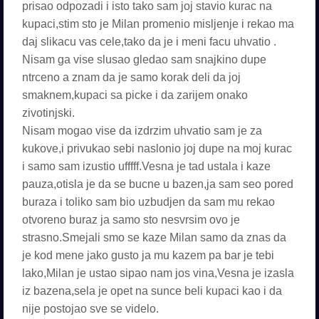
prisao odpozadi i isto tako sam joj stavio kurac na
kupaci,stim sto je Milan promenio misljenje i rekao ma
daj slikacu vas cele,tako da je i meni facu uhvatio .
Nisam ga vise slusao gledao sam snajkino dupe
ntrceno a znam da je samo korak deli da joj
smaknem,kupaci sa picke i da zarijem onako
zivotinjski.
Nisam mogao vise da izdrzim uhvatio sam je za
kukove,i privukao sebi naslonio joj dupe na moj kurac
i samo sam izustio ufffff.Vesna je tad ustala i kaze
pauza,otisla je da se bucne u bazen,ja sam seo pored
buraza i toliko sam bio uzbudjen da sam mu rekao
otvoreno buraz ja samo sto nesvrsim ovo je
strasno.Smejali smo se kaze Milan samo da znas da
je kod mene jako gusto ja mu kazem pa bar je tebi
lako,Milan je ustao sipao nam jos vina,Vesna je izasla
iz bazena,sela je opet na sunce beli kupaci kao i da
nije postojao sve se videlo.