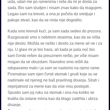
usta, udari me po ramenima i reše da mi je dosta za
sada. Bio sam sludjen i nisam znao kako da reagujem
.
Legao sam na krevet, a ona je počela da sredjuje i
pakuje stvari, kao da se nista nije dogodilo.
Kada smo krenuli kući, ja sam sada sedeo do prozora.
Razgovarali smo o nebitnim stvarima, kao da se ništa
nije desilo. Možda se nešto i desilo za mene ali ne i za
nju. U glavi mi je bio haos, ali kada je pala noć bio
sam čvrsto rešen da preuzmem nešto, jer više nisam
mogao da se obuzdam. Navodno smo rešili da
odspavamo malo i ja sam se naslonio na njeno rame.
Posmatrao sam njen čvrsti stomak i grudi koje su se
nadimale od njenog ne baš pravilnog disanja. Strah i
neprijatnost za mene kao da vise nisu postojali.
Spustio sam joj ruku na stomak i ona ma koliko se
trudila da ostane mirna kao da blago zadrhta i ubrza
disanje.