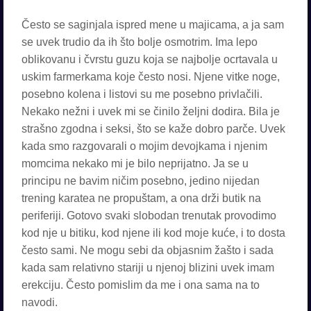
Često se saginjala ispred mene u majicama, a ja sam
se uvek trudio da ih što bolje osmotrim. Ima lepo
oblikovanu i čvrstu guzu koja se najbolje ocrtavala u
uskim farmerkama koje često nosi. Njene vitke noge,
posebno kolena i listovi su me posebno privlačili.
Nekako nežni i uvek mi se činilo željni dodira. Bila je
strašno zgodna i seksi, što se kaže dobro parče. Uvek
kada smo razgovarali o mojim devojkama i njenim
momcima nekako mi je bilo neprijatno. Ja se u
principu ne bavim ničim posebno, jedino nijedan
trening karatea ne propuštam, a ona drži butik na
periferiji. Gotovo svaki slobodan trenutak provodimo
kod nje u bitiku, kod njene ili kod moje kuće, i to dosta
često sami. Ne mogu sebi da objasnim žašto i sada
kada sam relativno stariji u njenoj blizini uvek imam
erekciju. Često pomislim da me i ona sama na to
navodi.