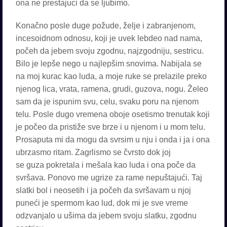
ona ne prestajuci da se ljubimo.
Konačno posle duge požude, želje i zabranjenom,
incesoidnom odnosu, koji je uvek lebdeo nad nama,
počeh da jebem svoju zgodnu, najzgodniju, sestricu.
Bilo je lepše nego u najlepšim snovima. Nabijala se
na moj kurac kao luda, a moje ruke se prelazile preko
njenog lica, vrata, ramena, grudi, guzova, nogu. Želeo
sam da je ispunim svu, celu, svaku poru na njenom
telu. Posle dugo vremena oboje osetismo trenutak koji
je počeo da pristiže sve brze i u njenom i u mom telu.
Prosaputa mi da mogu da svrsim u nju i onda i ja i ona
ubrzasmo ritam. Zagrlismo se čvrsto dok joj
se guza pokretala i mešala kao luda i ona poče da
svršava. Ponovo me ugrize za rame nepuštajući. Taj
slatki bol i neosetih i ja počeh da svršavam u njoj
puneći je spermom kao lud, dok mi je sve vreme
odzvanjalo u ušima da jebem svoju slatku, zgodnu