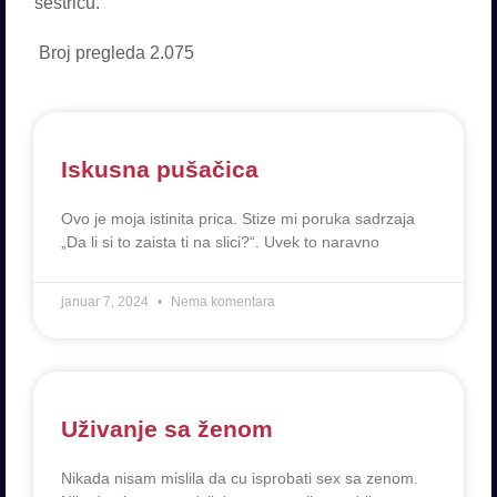
sestricu.
Broj pregleda
2.075
Iskusna pušačica
Ovo je moja istinita prica. Stize mi poruka sadrzaja
„Da li si to zaista ti na slici?“. Uvek to naravno
januar 7, 2024
Nema komentara
Uživanje sa ženom
Nikada nisam mislila da cu isprobati sex sa zenom.