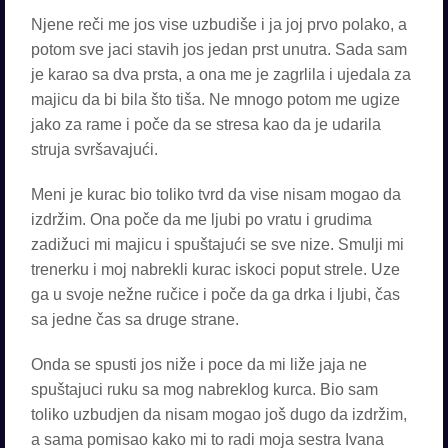
Njene reči me jos vise uzbudiše i ja joj prvo polako, a
potom sve jaci stavih jos jedan prst unutra. Sada sam
je karao sa dva prsta, a ona me je zagrlila i ujedala za
majicu da bi bila što tiša. Ne mnogo potom me ugize
jako za rame i poče da se stresa kao da je udarila
struja svršavajući.
Meni je kurac bio toliko tvrd da vise nisam mogao da
izdržim. Ona poče da me ljubi po vratu i grudima
zadižuci mi majicu i spuštajući se sve nize. Smulji mi
trenerku i moj nabrekli kurac iskoci poput strele. Uze
ga u svoje nežne ručice i poče da ga drka i ljubi, čas
sa jedne čas sa druge strane.
Onda se spusti jos niže i poce da mi liže jaja ne
spuštajuci ruku sa mog nabreklog kurca. Bio sam
toliko uzbudjen da nisam mogao još dugo da izdržim,
a sama pomisao kako mi to radi moja sestra Ivana