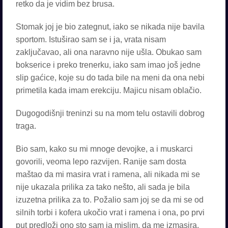
retko da je vidim bez brusa.
Stomak joj je bio zategnut, iako se nikada nije bavila
sportom. Istuširao sam se i ja, vrata nisam
zaključavao, ali ona naravno nije ušla. Obukao sam
bokserice i preko trenerku, iako sam imao još jedne
slip gaćice, koje su do tada bile na meni da ona nebi
primetila kada imam erekciju. Majicu nisam oblačio.
Dugogodišnji treninzi su na mom telu ostavili dobrog
traga.
Bio sam, kako su mi mnoge devojke, a i muskarci
govorili, veoma lepo razvijen. Ranije sam dosta
maštao da mi masira vrat i ramena, ali nikada mi se
nije ukazala prilika za tako nešto, ali sada je bila
izuzetna prilika za to. Požalio sam joj se da mi se od
silnih torbi i kofera ukočio vrat i ramena i ona, po prvi
put predloži ono sto sam ja mislim, da me izmasira.