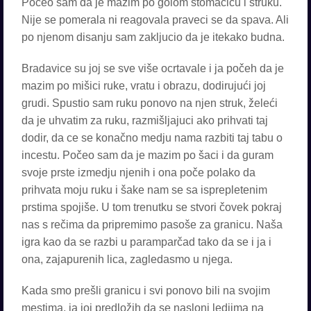
Poceo sam da je mazim po golom stomacicu i struku.
Nije se pomerala ni reagovala praveci se da spava. Ali
po njenom disanju sam zakljucio da je itekako budna.
Bradavice su joj se sve više ocrtavale i ja počeh da je
mazim po mišici ruke, vratu i obrazu, dodirujući joj
grudi. Spustio sam ruku ponovo na njen struk, želeći
da je uhvatim za ruku, razmišljajuci ako prihvati taj
dodir, da ce se konačno medju nama razbiti taj tabu o
incestu. Počeo sam da je mazim po šaci i da guram
svoje prste izmedju njenih i ona poče polako da
prihvata moju ruku i šake nam se sa isprepletenim
prstima spojiše. U tom trenutku se stvori čovek pokraj
nas s rečima da pripremimo pasoše za granicu. Naša
igra kao da se razbi u paramparčad tako da se i ja i
ona, zajapurenih lica, zagledasmo u njega.
Kada smo prešli granicu i svi ponovo bili na svojim
mestima, ja joj predložih da se nasloni ledjima na