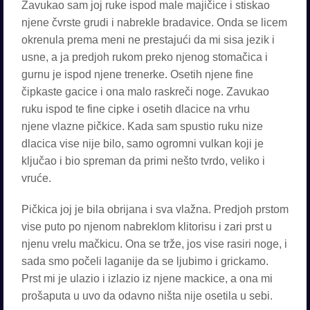
Zavukao sam joj ruke ispod male majičice i stiskao
njene čvrste grudi i nabrekle bradavice. Onda se licem
okrenula prema meni ne prestajući da mi sisa jezik i
usne, a ja predjoh rukom preko njenog stomačica i
gurnu je ispod njene trenerke. Osetih njene fine
čipkaste gacice i ona malo raskreči noge. Zavukao
ruku ispod te fine cipke i osetih dlacice na vrhu
njene vlazne pičkice. Kada sam spustio ruku nize
dlacica vise nije bilo, samo ogromni vulkan koji je
ključao i bio spreman da primi nešto tvrdo, veliko i
vruće.
Pičkica joj je bila obrijana i sva vlažna. Predjoh prstom
vise puto po njenom nabreklom klitorisu i zari prst u
njenu vrelu mačkicu. Ona se trže, jos vise rasiri noge, i
sada smo počeli laganije da se ljubimo i grickamo.
Prst mi je ulazio i izlazio iz njene mackice, a ona mi
prošaputa u uvo da odavno ništa nije osetila u sebi.