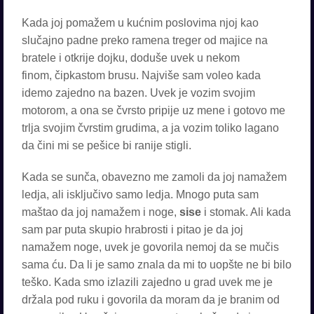
Kada joj pomažem u kućnim poslovima njoj kao
slučajno padne preko ramena treger od majice na
bratele i otkrije dojku, doduše uvek u nekom
finom, čipkastom brusu. Najviše sam voleo kada
idemo zajedno na bazen. Uvek je vozim svojim
motorom, a ona se čvrsto pripije uz mene i gotovo me
trlja svojim čvrstim grudima, a ja vozim toliko lagano
da čini mi se pešice bi ranije stigli.
Kada se sunča, obavezno me zamoli da joj namažem
ledja, ali isključivo samo ledja. Mnogo puta sam
maštao da joj namažem i noge,
sise
i stomak. Ali kada
sam par puta skupio hrabrosti i pitao je da joj
namažem noge, uvek je govorila nemoj da se mučis
sama ću. Da li je samo znala da mi to uopšte ne bi bilo
teško. Kada smo izlazili zajedno u grad uvek me je
držala pod ruku i govorila da moram da je branim od