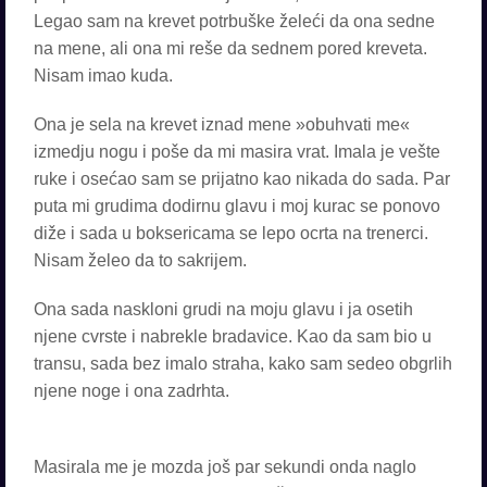
Legao sam na krevet potrbuške želeći da ona sedne
na mene, ali ona mi reše da sednem pored kreveta.
Nisam imao kuda.
Ona je sela na krevet iznad mene »obuhvati me«
izmedju nogu i poše da mi masira vrat. Imala je vešte
ruke i osećao sam se prijatno kao nikada do sada. Par
puta mi grudima dodirnu glavu i moj kurac se ponovo
diže i sada u boksericama se lepo ocrta na trenerci.
Nisam želeo da to sakrijem.
Ona sada naskloni grudi na moju glavu i ja osetih
njene cvrste i nabrekle bradavice. Kao da sam bio u
transu, sada bez imalo straha, kako sam sedeo obgrlih
njene noge i ona zadrhta.
Masirala me je mozda još par sekundi onda naglo