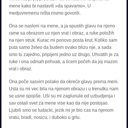
mene kako bi nastavili »da spavamo«. U
medjuvremenu ništa nismo govorili.
Ona se nasloni na mene, a ja spustih glavu na njeno
rame sa obrazom uz njen vrat i obraz, a ruke položih
na njen struk. Kurac mi ponovo posta krut. Koliko sam
puta samo želeo da budem ovako blizu nje, a sada
smo tu zajedno, pripijeni jedno uz drugo. Uhvatih je za
ruke i ona odmah prihvati, a licem počeh da joj mazim
vrat i obraz.
Ona poče sasvim polako da okreće glavu prema meni.
Usta su mi vec bila na njenom obrazu i u trenutku nam
se usne spojiše. Uši su mi zaglunule od uzbudjenja i
sav ostali svet za mene vise kao da nije postojao.
Ljubili smo se ludacki, jezik mi je bio cas na njenom
vratu, bradi, nosicu, i duboko u grlu.