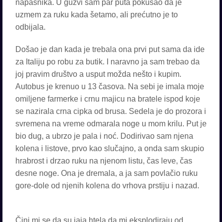
napasnika. U gužvi sam par puta pokušao da je
uzmem za ruku kada šetamo, ali prećutno je to
odbijala.
Došao je dan kada je trebala ona prvi put sama da ide
za Italiju po robu za butik. I naravno ja sam trebao da
joj pravim društvo a usput možda nešto i kupim.
Autobus je krenuo u 13 časova. Na sebi je imala moje
omiljene farmerke i crnu majicu na bratele ispod koje
se nazirala crna cipka od brusa. Sedela je do prozora i
svremena na vreme odmarala noge u mom krilu. Put je
bio dug, a ubrzo je pala i noć. Dodirivao sam njena
kolena i listove, prvo kao slučajno, a onda sam skupio
hrabrost i drzao ruku na njenom listu, čas leve, čas
desne noge. Ona je dremala, a ja sam povlačio ruku
gore-dole od njenih kolena do vrhova prstiju i nazad.
Čini mi se da su jaja htela da mi eksplodiraju od