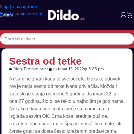
Skip to navigation
Skip to main content
Meni
Sestra od tetke
Blog
,
Erotske priče
oktobar 12, 2022
8:35 pm
Ni sam ne znam kada je sve počelo. Nekako oduvek
me je moja sestra od tetke Ivana privlačila. Možda i
zato sto je starija od mene 5 godina. Ja imam 22, a
ona 27 godina, što bi se reklo u najboljim je godinama.
Nekako nikada nije imala sreće sa momcima, a
izglada sasvim OK. Crna kosa, srednje dužine,
izuzetno lepe usne i malo špicast nosić. Ima male, ali
čvrste grudi sa dosta često izraženim bradavicama.