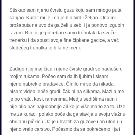
Stiskao sam njenu čvrstu guzu koju sam mnogo puta
sanjao. Kurac mi je i dalje bio tvrd i željan. Ona mi
prošaputa na uvo da ga želi u sebi i ja ponovo izgubih
razum. Bio joj je potreban samo trenutak da svuče
trenerku i da spusti svoje fine čipkane gacice, a već
sledećeg trenutka je bila ne meni.
Zadigoh joj majičicu i njene čvrste grudi se nadjoše u
mojim rukama. Počeo sam da ih ljubim i sisam
njene nabrekle bradavice. Činilo mi se da nikada
nisam video lepše grudi, čak ni na slikama. Mazila me
je po vratu, kosi, ramenima. Medju sedištima nam i
nije bilo bas najudobnije ali ko je više mario za to. Uze
me za kurac i polako poče da ga stavlja u svoju vlažnu
obrijanu pičkicu. Ja je uhvatih za guzove i on utonu u
njeno vrelo carstvo. Počesmo da se pokrećemo i ja i