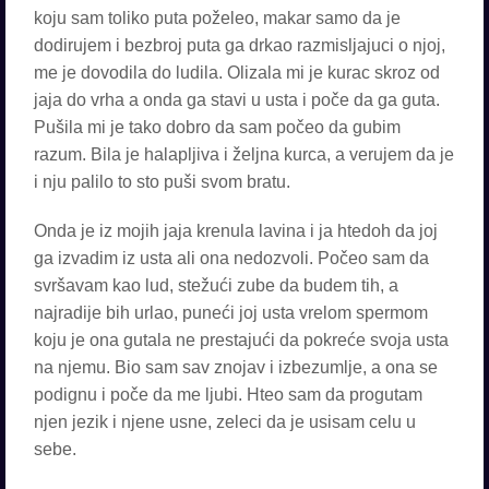
koju sam toliko puta poželeo, makar samo da je
dodirujem i bezbroj puta ga drkao razmisljajuci o njoj,
me je dovodila do ludila. Olizala mi je kurac skroz od
jaja do vrha a onda ga stavi u usta i poče da ga guta.
Pušila mi je tako dobro da sam počeo da gubim
razum. Bila je halapljiva i željna kurca, a verujem da je
i nju palilo to sto puši svom bratu.
Onda je iz mojih jaja krenula lavina i ja htedoh da joj
ga izvadim iz usta ali ona nedozvoli. Počeo sam da
svršavam kao lud, stežući zube da budem tih, a
najradije bih urlao, puneći joj usta vrelom spermom
koju je ona gutala ne prestajući da pokreće svoja usta
na njemu. Bio sam sav znojav i izbezumlje, a ona se
podignu i poče da me ljubi. Hteo sam da progutam
njen jezik i njene usne, zeleci da je usisam celu u
sebe.