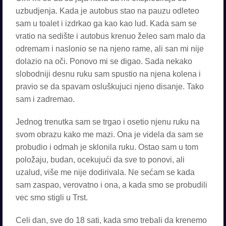
uzbudjenja. Kada je autobus stao na pauzu odleteo
sam u toalet i izdrkao ga kao kao lud. Kada sam se
vratio na sedište i autobus krenuo želeo sam malo da
odremam i naslonio se na njeno rame, ali san mi nije
dolazio na oči. Ponovo mi se digao. Sada nekako
slobodniji desnu ruku sam spustio na njena kolena i
pravio se da spavam osluškujuci njeno disanje. Tako
sam i zadremao.
Jednog trenutka sam se trgao i osetio njenu ruku na
svom obrazu kako me mazi. Ona je videla da sam se
probudio i odmah je sklonila ruku. Ostao sam u tom
položaju, budan, ocekujući da sve to ponovi, ali
uzalud, više me nije dodirivala. Ne sećam se kada
sam zaspao, verovatno i ona, a kada smo se probudili
vec smo stigli u Trst.
Celi dan, sve do 18 sati, kada smo trebali da krenemo