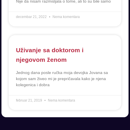
Nije da nisam razmisljala o tome, ali to su bile samo
decembar 21, 2022
Nema komentara
Uživanje sa doktorom i
njegovom ženom
Jednog dana posle ručka moja devojka Jovana sa
kojom sam živeo mi je prepričavala kako je njena
kolegenica i dobra
februar 21, 2019
Nema komentara