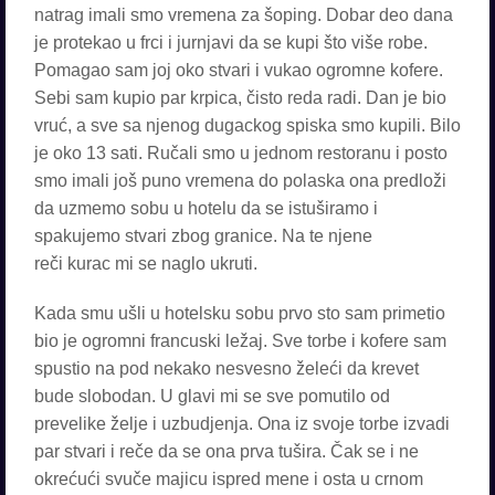
natrag imali smo vremena za šoping. Dobar deo dana
je protekao u frci i jurnjavi da se kupi što više robe.
Pomagao sam joj oko stvari i vukao ogromne kofere.
Sebi sam kupio par krpica, čisto reda radi. Dan je bio
vruć, a sve sa njenog dugackog spiska smo kupili. Bilo
je oko 13 sati. Ručali smo u jednom restoranu i posto
smo imali još puno vremena do polaska ona predloži
da uzmemo sobu u hotelu da se istuširamo i
spakujemo stvari zbog granice. Na te njene
reči kurac mi se naglo ukruti.
Kada smu ušli u hotelsku sobu prvo sto sam primetio
bio je ogromni francuski ležaj. Sve torbe i kofere sam
spustio na pod nekako nesvesno želeći da krevet
bude slobodan. U glavi mi se sve pomutilo od
prevelike želje i uzbudjenja. Ona iz svoje torbe izvadi
par stvari i reče da se ona prva tušira. Čak se i ne
okrećući svuče majicu ispred mene i osta u crnom