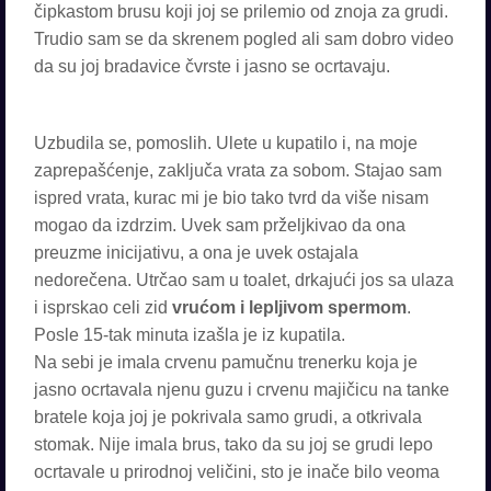
čipkastom brusu koji joj se prilemio od znoja za grudi.
Trudio sam se da skrenem pogled ali sam dobro video
da su joj bradavice čvrste i jasno se ocrtavaju.
Uzbudila se, pomoslih. Ulete u kupatilo i, na moje
zaprepašćenje, zaključa vrata za sobom. Stajao sam
ispred vrata, kurac mi je bio tako tvrd da više nisam
mogao da izdrzim. Uvek sam prželjkivao da ona
preuzme inicijativu, a ona je uvek ostajala
nedorečena. Utrčao sam u toalet, drkajući jos sa ulaza
i isprskao celi zid
vrućom i lepljivom spermom
.
Posle 15-tak minuta izašla je iz kupatila.
Na sebi je imala crvenu pamučnu trenerku koja je
jasno ocrtavala njenu guzu i crvenu majičicu na tanke
bratele koja joj je pokrivala samo grudi, a otkrivala
stomak. Nije imala brus, tako da su joj se grudi lepo
ocrtavale u prirodnoj veličini, sto je inače bilo veoma