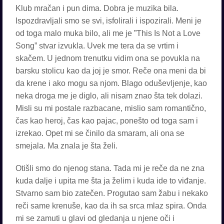
Klub mračan i pun dima. Dobra je muzika bila.
Ispozdravljali smo se svi, isfolirali i ispozirali. Meni je
od toga malo muka bilo, ali me je ”This Is Not a Love
Song” stvar izvukla. Uvek me tera da se vrtim i
skačem. U jednom trenutku vidim ona se povukla na
barsku stolicu kao da joj je smor. Reče ona meni da bi
da krene i ako mogu sa njom. Blago oduševljenje, kao
neka droga me je diglo, ali nisam znao šta tek dolazi.
Misli su mi postale razbacane, mislio sam romantično,
čas kao heroj, čas kao pajac, ponešto od toga sam i
izrekao. Opet mi se činilo da smaram, ali ona se
smejala. Ma znala je šta želi.
Otišli smo do njenog stana. Tada mi je reče da ne zna
kuda dalje i upita me šta ja želim i kuda ide to viđanje.
Stvarno sam bio zatečen. Progutao sam žabu i nekako
reči same krenuše, kao da ih sa srca mlaz spira. Onda
mi se zamuti u glavi od gledanja u njene oči i