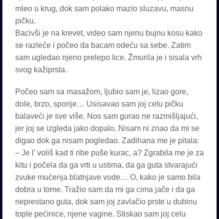
mleo u krug, dok sam polako mazio sluzavu, masnu
pičku.
Bacivši je na krevet, video sam njenu bujnu kosu kako
se razleće i počeo da bacam odeću sa sebe. Zatim
sam ugledao njeno prelepo lice. Žmurila je i sisala vrh
svog kažiprsta.
Počeo sam sa masažom, ljubio sam je, lizao gore,
dole, brzo, sporije… Usisavao sam joj celu pičku
balaveći je sve više. Nos sam gurao ne razmišljajući,
jer joj se izgleda jako dopalo. Nisam ni znao da mi se
digao dok ga nisam pogledao. Zadihana me je pitala:
– Je l’ voliš kad ti ribe puše kurac, a? Zgrabila me je za
kitu i počela da ga vrti u ustima, da ga guta stvarajući
zvuke mućenja blatnjave vode… O, kako je samo bila
dobra u tome. Tražio sam da mi ga cima jače i da ga
neprestano guta, dok sam joj zavlačio prste u dubinu
tople pećinice, njene vagine. Stiskao sam joj celu