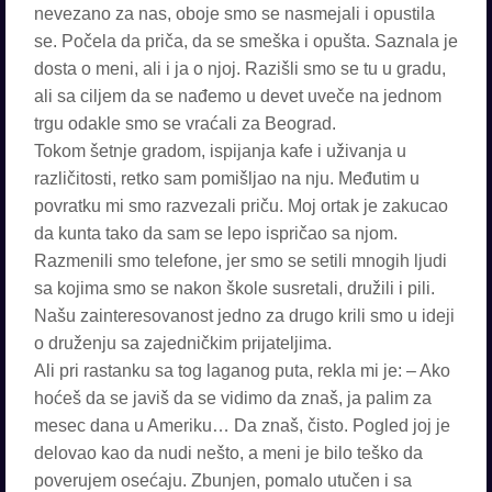
nevezano za nas, oboje smo se nasmejali i opustila
se. Počela da priča, da se smeška i opušta. Saznala je
dosta o meni, ali i ja o njoj. Razišli smo se tu u gradu,
ali sa ciljem da se nađemo u devet uveče na jednom
trgu odakle smo se vraćali za Beograd.
Tokom šetnje gradom, ispijanja kafe i uživanja u
različitosti, retko sam pomišljao na nju. Međutim u
povratku mi smo razvezali priču. Moj ortak je zakucao
da kunta tako da sam se lepo ispričao sa njom.
Razmenili smo telefone, jer smo se setili mnogih ljudi
sa kojima smo se nakon škole susretali, družili i pili.
Našu zainteresovanost jedno za drugo krili smo u ideji
o druženju sa zajedničkim prijateljima.
Ali pri rastanku sa tog laganog puta, rekla mi je: – Ako
hoćeš da se javiš da se vidimo da znaš, ja palim za
mesec dana u Ameriku… Da znaš, čisto. Pogled joj je
delovao kao da nudi nešto, a meni je bilo teško da
poverujem osećaju. Zbunjen, pomalo utučen i sa