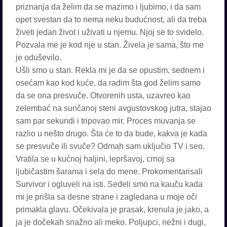
priznanja da želim da se mazimo i ljubimo, i da sam
opet svestan da to nema neku budućnost, ali da treba
živeti jedan život i uživati u njemu. Njoj se to svidelo.
Pozvala me je kod nje u stan. Živela je sama, što me
je oduševilo.
Ušli smo u stan. Rekla mi je da se opustim, sednem i
osećam kao kod kuće, da radim šta god želim samo
da se ona presvuče. Otvorenih usta, uzavreo kao
zelembać na sunčanoj steni avgustovskog jutra, stajao
sam par sekundi i tripovao mir. Proces muvanja se
razlio u nešto drugo. Šta će to da bude, kakva je kada
se presvuče ili svuče? Odmah sam uključio TV i seo.
Vratila se u kućnoj haljini, lepršavoj, crnoj sa
ljubičastim šarama i sela do mene. Prokomentarisali
Survivor i ogluveli na isti. Sedeli smo na kauču kada
mi je prišla sa desne strane i zagledana u moje oči
primakla glavu. Očekivala je prasak, krenula je jako, a
ja je dočekah snažno ali meko. Poljupci, nežni i dugi,