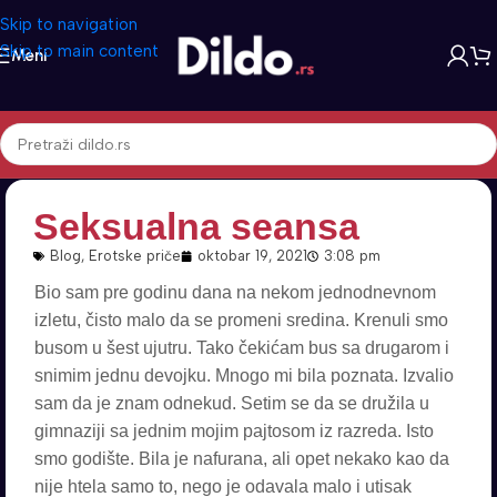
Skip to navigation
Skip to main content
Meni
Seksualna seansa
Blog
,
Erotske priče
oktobar 19, 2021
3:08 pm
Bio sam pre godinu dana na nekom jednodnevnom
izletu, čisto malo da se promeni sredina. Krenuli smo
busom u šest ujutru. Tako čekićam bus sa drugarom i
snimim jednu devojku. Mnogo mi bila poznata. Izvalio
sam da je znam odnekud. Setim se da se družila u
gimnaziji sa jednim mojim pajtosom iz razreda. Isto
smo godište. Bila je nafurana, ali opet nekako kao da
nije htela samo to, nego je odavala malo i utisak