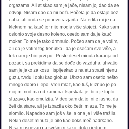
orgazama. Ali stiskao sam je jače, nisam joj dao da se
odvoji. Nisam dao da mi beži. Počela je da ostaje bez
daha, ali onda se ponovo razjarila. Naredila mi je da
kleknem na kauč jer nije mogla više stojeći. Kako sam
oslonio svoje desno koleno, osetio sam da je kauč
mokar. To me je tako drmnulo. Počeo sam da je volim,
ali da je volim tog trenutka i da je osećam sve više, a
tek nam je bio prvi put. Posle deset minuta karanja od
pozadi, sa prekidima da se dođe do vazduha, uhvatio
sam je jako za kosu i ispljeskao u naletu strasti njenu
guzu, tvrdu i oblu kao globus. Ubrzo sam osetio nešto
mnogo dobro i lepo. Vreli mlaz, kao tuš, kliznuo je po
mojim mudima od kamena. Isprskala je, bilo je toplo i
sluzavo, kao emulzija. Video sam da joj nije jasno, da
želi da stane, ali je izbacila oko četiri mlaza. To me je
slomilo. Napadao sam još više, a ona je i više tražila.
Nekih deset minuta je bilo kao boks meč nadrkano.
Nisam uspevao da svršim nikako, dok u jednom