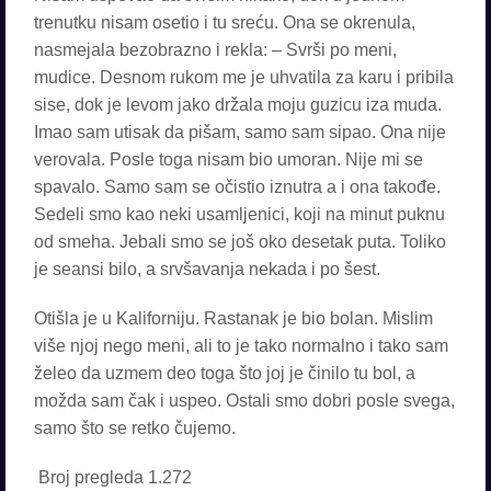
trenutku nisam osetio i tu sreću. Ona se okrenula,
nasmejala bezobrazno i rekla: – Svrši po meni,
mudice. Desnom rukom me je uhvatila za karu i pribila
sise, dok je levom jako držala moju guzicu iza muda.
Imao sam utisak da pišam, samo sam sipao. Ona nije
verovala. Posle toga nisam bio umoran. Nije mi se
spavalo. Samo sam se očistio iznutra a i ona takođe.
Sedeli smo kao neki usamljenici, koji na minut puknu
od smeha. Jebali smo se još oko desetak puta. Toliko
je seansi bilo, a srvšavanja nekada i po šest.
Otišla je u Kaliforniju. Rastanak je bio bolan. Mislim
više njoj nego meni, ali to je tako normalno i tako sam
želeo da uzmem deo toga što joj je činilo tu bol, a
možda sam čak i uspeo. Ostali smo dobri posle svega,
samo što se retko čujemo.
Broj pregleda
1.272