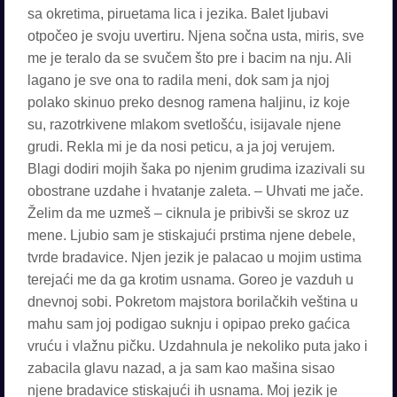
sa okretima, piruetama lica i jezika. Balet ljubavi
otpočeo je svoju uvertiru. Njena sočna usta, miris, sve
me je teralo da se svučem što pre i bacim na nju. Ali
lagano je sve ona to radila meni, dok sam ja njoj
polako skinuo preko desnog ramena haljinu, iz koje
su, razotrkivene mlakom svetlošću, isijavale njene
grudi. Rekla mi je da nosi peticu, a ja joj verujem.
Blagi dodiri mojih šaka po njenim grudima izazivali su
obostrane uzdahe i hvatanje zaleta. – Uhvati me jače.
Želim da me uzmeš – ciknula je pribivši se skroz uz
mene. Ljubio sam je stiskajući prstima njene debele,
tvrde bradavice. Njen jezik je palacao u mojim ustima
terejaći me da ga krotim usnama. Goreo je vazduh u
dnevnoj sobi. Pokretom majstora borilačkih veština u
mahu sam joj podigao suknju i opipao preko gaćica
vruću i vlažnu pičku. Uzdahnula je nekoliko puta jako i
zabacila glavu nazad, a ja sam kao mašina sisao
njene bradavice stiskajući ih usnama. Moj jezik je