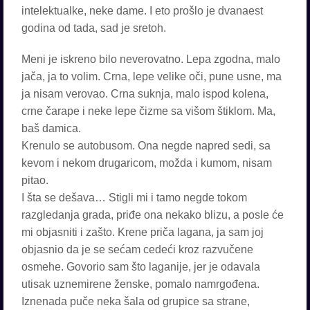
intelektualke, neke dame. I eto prošlo je dvanaest
godina od tada, sad je sretoh.
Meni je iskreno bilo neverovatno. Lepa zgodna, malo
jača, ja to volim. Crna, lepe velike oči, pune usne, ma
ja nisam verovao. Crna suknja, malo ispod kolena,
crne čarape i neke lepe čizme sa višom štiklom. Ma,
baš damica.
Krenulo se autobusom. Ona negde napred sedi, sa
kevom i nekom drugaricom, možda i kumom, nisam
pitao.
I šta se dešava… Stigli mi i tamo negde tokom
razgledanja grada, priđe ona nekako blizu, a posle će
mi objasniti i zašto. Krene priča lagana, ja sam joj
objasnio da je se sećam cedeći kroz razvučene
osmehe. Govorio sam što laganije, jer je odavala
utisak uznemirene ženske, pomalo namrgođena.
Iznenada puče neka šala od grupice sa strane,