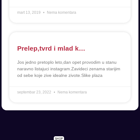
mart 13, 2019
Nema komentara
Prelep,tvrd i mlad k…
Jos jedno pretoplo leto,dan opet provodim u stanu
naravno listajuci instagram.Zavideci zenama starijim
od sebe koje zive idealne zivote.Slike plaza
septembar 23, 2022
Nema komentara
SHOP