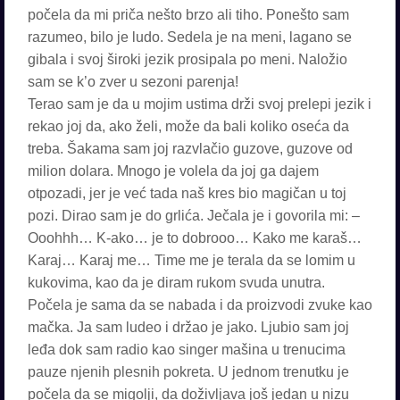
počela da mi priča nešto brzo ali tiho. Ponešto sam
razumeo, bilo je ludo. Sedela je na meni, lagano se
gibala i svoj široki jezik prosipala po meni. Naložio
sam se k’o zver u sezoni parenja!
Terao sam je da u mojim ustima drži svoj prelepi jezik i
rekao joj da, ako želi, može da bali koliko oseća da
treba. Šakama sam joj razvlačio guzove, guzove od
milion dolara. Mnogo je volela da joj ga dajem
otpozadi, jer je već tada naš kres bio magičan u toj
pozi. Dirao sam je do grlića. Ječala je i govorila mi: –
Ooohhh… K-ako… je to dobrooo… Kako me karaš…
Karaj… Karaj me… Time me je terala da se lomim u
kukovima, kao da je diram rukom svuda unutra.
Počela je sama da se nabada i da proizvodi zvuke kao
mačka. Ja sam ludeo i držao je jako. Ljubio sam joj
leđa dok sam radio kao singer mašina u trenucima
pauze njenih plesnih pokreta. U jednom trenutku je
počela da se migolji, da doživljava još jedan u nizu