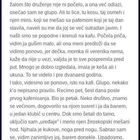
žalom što druženje nije ni počelo, a ona već odlazi,
osećao sam se glupo. Ali to lice, tu kosu, taj osmeh i
njen miris, koji se mešao sa pafemom koji je taj dan
stavila, naveli su me da joj se već sutradan javim. I
našli smo se popodne i krenuli na kafu. Počela priča,
vidim ja gušim malo, ali ona meni predloži da se
vidimo ponovo, jer dečka, momka ili verenika nema,
kaže da nije u vezi, valjda je to sve pospremila pred
put. Mnogo je dobro izgledala, imala je keša ali i
ukusa. To se videlo i pre dvanaest godina.
I tako, videsmo se ponovo, isto na kafi. Glupo, nekako
k’o nepisano pravilo. Recimo pet, šest dana posle
prvog kafenisanja. Bio je petak. Neko društvo, znamo
se većinom, dogovorilo sa njom susret i ja da banem,
u jedan klubić u centru. Dok smo šetali do tamo,
uključio sam „uređaje” i merio njen žiroskopski mešani
hod. Njihala je kukove, noga pred nogu. Sabrao sam
se, vidim zanimljivo joj, barem donekle. Upadosmo.