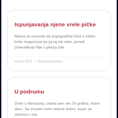
Ispunjavanja njene vrele pičke
Naivno je verovala da dugogodišnji život s nekim
briše mogućnost da joj taj isti neko, priredi
iznenađenje.Nije u pitanju bila
mart 8, 2021
Nema komentara
U podrumu
Zivim u Nemackoj, udata sam vec 16 godina, imam
decu. Sa muzem zivim veoma dobro, super se
slazemo i sve