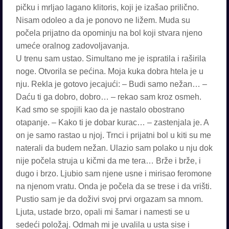
pičku i mrljao lagano klitoris, koji je izašao prilično.
Nisam odoleo a da je ponovo ne ližem. Muda su
počela prijatno da opominju na bol koji stvara njeno
umeće oralnog zadovoljavanja.
U trenu sam ustao. Simultano me je ispratila i raširila
noge. Otvorila se pećina. Moja kuka dobra htela je u
nju. Rekla je gotovo jecajući: – Budi samo nežan… –
Daću ti ga dobro, dobro… – rekao sam kroz osmeh.
Kad smo se spojili kao da je nastalo obostrano
otapanje. – Kako ti je dobar kurac… – zastenjala je. A
on je samo rastao u njoj. Trnci i prijatni bol u kiti su me
naterali da budem nežan. Ulazio sam polako u nju dok
nije počela struja u kičmi da me tera… Brže i brže, i
dugo i brzo. Ljubio sam njene usne i mirisao feromone
na njenom vratu. Onda je počela da se trese i da vrišti.
Pustio sam je da doživi svoj prvi orgazam sa mnom.
Ljuta, ustade brzo, opali mi šamar i namesti se u
sedeći položaj. Odmah mi je uvalila u usta sise i