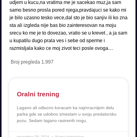
udjem u kucu,na vratima me je sacekao muz,ja sam
samo besno prosla pored njega,pravdajuci se kako mi
je bilo uzasno tesko vece,dal sto je bio sanjiv ili ko zna
sta ali izgleda nije bas bio zainteresovan na moju
srecu ko me je to dovezao, vratio se u krevet , a ja sam
u kupatilu dugo prala ves i sebe od sperme i
razmisljala kako ce moj zivot teci posle ovoga…
Broj pregleda
1.997
Oralni trening
Lagano ali odlucno koracam ka najmracnijem delu
parka gde se udobno smestam u svoju predatorsku
pozu. Sedam lagano rasirenih nogu,