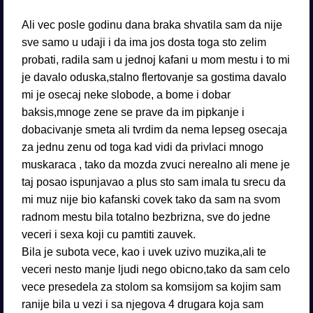
Ali vec posle godinu dana braka shvatila sam da nije
sve samo u udaji i da ima jos dosta toga sto zelim
probati, radila sam u jednoj kafani u mom mestu i to mi
je davalo oduska,stalno flertovanje sa gostima davalo
mi je osecaj neke slobode, a bome i dobar
baksis,mnoge zene se prave da im pipkanje i
dobacivanje smeta ali tvrdim da nema lepseg osecaja
za jednu zenu od toga kad vidi da privlaci mnogo
muskaraca , tako da mozda zvuci nerealno ali mene je
taj posao ispunjavao a plus sto sam imala tu srecu da
mi muz nije bio kafanski covek tako da sam na svom
radnom mestu bila totalno bezbrizna, sve do jedne
veceri i sexa koji cu pamtiti zauvek.
Bila je subota vece, kao i uvek uzivo muzika,ali te
veceri nesto manje ljudi nego obicno,tako da sam celo
vece presedela za stolom sa komsijom sa kojim sam
ranije bila u vezi i sa njegova 4 drugara koja sam