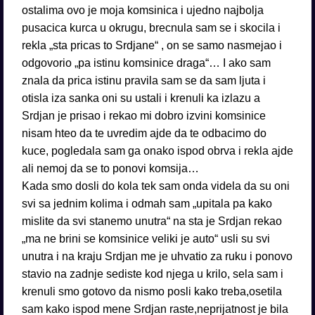
ostalima ovo je moja komsinica i ujedno najbolja
pusacica kurca u okrugu, brecnula sam se i skocila i
rekla „sta pricas to Srdjane“ , on se samo nasmejao i
odgovorio „pa istinu komsinice draga“… I ako sam
znala da prica istinu pravila sam se da sam ljuta i
otisla iza sanka oni su ustali i krenuli ka izlazu a
Srdjan je prisao i rekao mi dobro izvini komsinice
nisam hteo da te uvredim ajde da te odbacimo do
kuce, pogledala sam ga onako ispod obrva i rekla ajde
ali nemoj da se to ponovi komsija…
Kada smo dosli do kola tek sam onda videla da su oni
svi sa jednim kolima i odmah sam „upitala pa kako
mislite da svi stanemo unutra“ na sta je Srdjan rekao
„ma ne brini se komsinice veliki je auto“ usli su svi
unutra i na kraju Srdjan me je uhvatio za ruku i ponovo
stavio na zadnje sediste kod njega u krilo, sela sam i
krenuli smo gotovo da nismo posli kako treba,osetila
sam kako ispod mene Srdjan raste,neprijatnost je bila