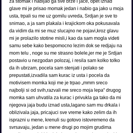
za stomak i nabijao ga sve brze i jace, opet iznad
glave mi je prisao momak jedan i nabio ga jako u moja
usta, trpali su me uz gomilu uvreda, Srdjan je sve to
snimao, a ja sam plakala i krajickom oka pokusavala
da vidim da mi se muz slucajno ne pojavi,kroz glavu
mi je prolazilo stotine misli,i kao da sam mogla videti
samu sebe kako bespomocno lezim dok se redjaju na
mom telu , noge su me strasno bolele,jer me je Srdjan
postavio u nezgodan polozaj, i resila sam kolko tolko
da ih ubrzam, pocela sam stenjati i polako se
prepustati,izvadila sam kurac iz usta i pocela da
motivisem momka koji me je trpao „mmm sreco
najbolji si od svih,razvali me sreco moja lepa“ drugog
momka sam uhvatila za kurac i privukla ga tako da mi
njegova jaja budu iznad usta,lagano sam mu drkala i
oblizivala jaja, pricajuci sve vreme kako zelim da ih
isprazni u mene, krenuli su gotovo istovremeno da
svrsavaju, jedan u mene drugi po mojim grudima