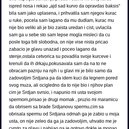
ispred nosa i rekao „ajd sad kurvo da opravdas baksis“
bila sam jako uplasena, i prihvatila sam njegov kurac
u ruke, pocela sam lagano da mu dudlam, kurac mu
nije bio veliki ali je bio zaista uredan i cist, uvlacila
sam ga u sebe sto sam lepse mogla misleci da cu
posle toga biti slobodna, on nije vise nista pricao
zabacio je glavu unazad i poceo lagano da
stenje,ostala cetvorica su povadila svoje kurceve i
krenuli da ih drkaju,pokusavala sam da na to ne
obracam paznju na njih i u glavi mi je bilo samo da
zadovoljim Srdjana pa da idem kuci da legnem pored
svog muza, ali ocigledno da to nije bio i njihov plan
cim je Srdjan svrsio, i napunio mi usta svojom
spermom,prisao je drugi momak , pruzio mi maramicu
da obrisem sa brade Srdjanovu spermu,cim sa
obrisala spermu od Srdjana odmah ga je zabio u moja
usta, on nije zeleo da ga ja zadovoljim, uhvatio me je
cvrsto za glavu i nabijao ga je gotovo dokle je mogao,