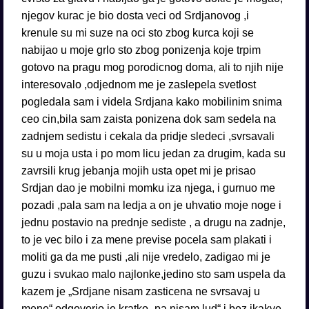
njegov kurac je bio dosta veci od Srdjanovog ,i
krenule su mi suze na oci sto zbog kurca koji se
nabijao u moje grlo sto zbog ponizenja koje trpim
gotovo na pragu mog porodicnog doma, ali to njih nije
interesovalo ,odjednom me je zaslepela svetlost
pogledala sam i videla Srdjana kako mobilinim snima
ceo cin,bila sam zaista ponizena dok sam sedela na
zadnjem sedistu i cekala da pridje sledeci ,svrsavali
su u moja usta i po mom licu jedan za drugim, kada su
zavrsili krug jebanja mojih usta opet mi je prisao
Srdjan dao je mobilni momku iza njega, i gurnuo me
pozadi ,pala sam na ledja a on je uhvatio moje noge i
jednu postavio na prednje sediste , a drugu na zadnje,
to je vec bilo i za mene previse pocela sam plakati i
moliti ga da me pusti ,ali nije vredelo, zadigao mi je
guzu i svukao malo najlonke,jedino sto sam uspela da
kazem je „Srdjane nisam zasticena ne svrsavaj u
mene“ odgovorio je kratko „pa nisam lud“ i bez ikakve