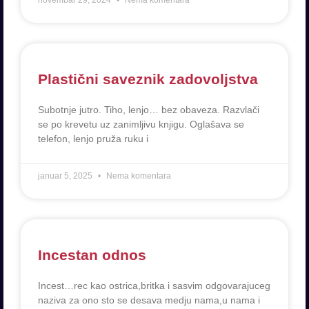
novembar 29, 2024
Nema komentara
Plastični saveznik zadovoljstva
Subotnje jutro. Tiho, lenjo… bez obaveza. Razvlači
se po krevetu uz zanimljivu knjigu. Oglašava se
telefon, lenjo pruža ruku i
januar 5, 2025
Nema komentara
Incestan odnos
Incest…rec kao ostrica,britka i sasvim odgovarajuceg
naziva za ono sto se desava medju nama,u nama i