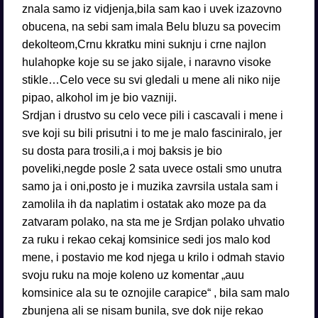
znala samo iz vidjenja,bila sam kao i uvek izazovno
obucena, na sebi sam imala Belu bluzu sa povecim
dekolteom,Crnu kkratku mini suknju i crne najlon
hulahopke koje su se jako sijale, i naravno visoke
stikle…Celo vece su svi gledali u mene ali niko nije
pipao, alkohol im je bio vazniji.
Srdjan i drustvo su celo vece pili i cascavali i mene i
sve koji su bili prisutni i to me je malo fasciniralo, jer
su dosta para trosili,a i moj baksis je bio
poveliki,negde posle 2 sata uvece ostali smo unutra
samo ja i oni,posto je i muzika zavrsila ustala sam i
zamolila ih da naplatim i ostatak ako moze pa da
zatvaram polako, na sta me je Srdjan polako uhvatio
za ruku i rekao cekaj komsinice sedi jos malo kod
mene, i postavio me kod njega u krilo i odmah stavio
svoju ruku na moje koleno uz komentar „auu
komsinice ala su te oznojile carapice“ , bila sam malo
zbunjena ali se nisam bunila, sve dok nije rekao