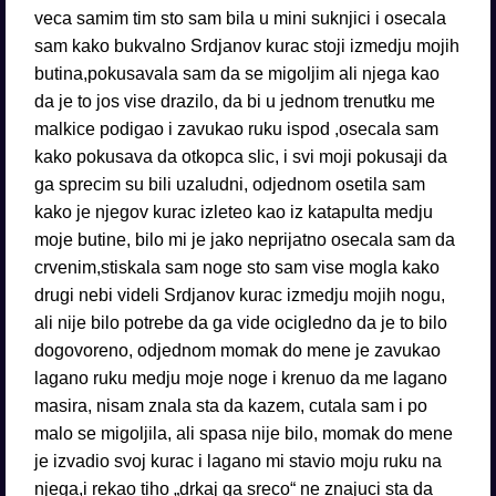
veca samim tim sto sam bila u mini suknjici i osecala
sam kako bukvalno Srdjanov kurac stoji izmedju mojih
butina,pokusavala sam da se migoljim ali njega kao
da je to jos vise drazilo, da bi u jednom trenutku me
malkice podigao i zavukao ruku ispod ,osecala sam
kako pokusava da otkopca slic, i svi moji pokusaji da
ga sprecim su bili uzaludni, odjednom osetila sam
kako je njegov kurac izleteo kao iz katapulta medju
moje butine, bilo mi je jako neprijatno osecala sam da
crvenim,stiskala sam noge sto sam vise mogla kako
drugi nebi videli Srdjanov kurac izmedju mojih nogu,
ali nije bilo potrebe da ga vide ocigledno da je to bilo
dogovoreno, odjednom momak do mene je zavukao
lagano ruku medju moje noge i krenuo da me lagano
masira, nisam znala sta da kazem, cutala sam i po
malo se migoljila, ali spasa nije bilo, momak do mene
je izvadio svoj kurac i lagano mi stavio moju ruku na
njega,i rekao tiho „drkaj ga sreco“ ne znajuci sta da