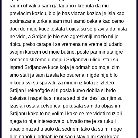
radim uhvatila sam ga lagano i krenula da mu
prevlacim kozicu, bio je bas vlazan kozica je isla kao
podmazana ,drkala sam mu i samo cekala kad cemo
doci do moje kuce ,ostala trojica su se pravila da nista
ne vide, a Srdjan je bio sve agresivniji mazio mi je
ribicu preko carapa i sa vremena na vreme bi udario
svojim kurcem od moje butine, posle par minuta igre
konacno stizemo u moju i Srdjanovu ulicu, stali su
ispred Srdjanove kuce koja je odmah do moje, cim
smo stali ja sam izasla ko osurena, nigde nije bilo
nikoga svi su spavali, za mnom iz kola je izleteo
Srdjan i rekao“gde si ti posla kurvo dobila si brdo
baksisa i napalila si nas a sad bi da ides“ za njim su
izasla i ostala cetvorica, pokusala sam da objasnim
Srdjanu kako to ne volim i kako ce me videti muz ali
njega to nije interesovalo, uhvatio me je za ruku i
ubacio nazad u auto da sednem tako da su mi noge
bile napolju, odmah je prisao i stavio mi svoj kurac