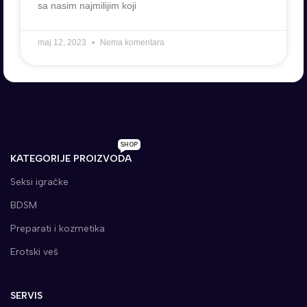
sa nasim najmilijim koji
maj 12, 2023
Nema komentara
SHOP
KATEGORIJE PROIZVODA
Seksi igračke
BDSM
Preparati i kozmetika
Erotski veš
SERVIS