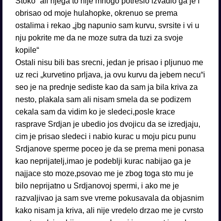
Stoko“ ali njega to nije mnogo potreslo izvadio ga je i
obrisao od moje hulahopke, okrenuo se prema
ostalima i rekao „jbg napunio sam kurvu, svrsite i vi u
nju pokrite me da ne moze sutra da tuzi za svoje
kopile“
Ostali nisu bili bas srecni, jedan je prisao i pljunuo me
uz reci „kurvetino prljava, ja ovu kurvu da jebem necu“i
seo je na prednje sediste kao da sam ja bila kriva za
nesto, plakala sam ali nisam smela da se podizem
cekala sam da vidim ko je sledeci,posle krace
rasprave Srdjan je ubedio jos dvojicu da se izredjaju,
cim je prisao sledeci i nabio kurac u moju picu punu
Srdjanove sperme poceo je da se prema meni ponasa
kao neprijatelj,imao je podeblji kurac nabijao ga je
najjace sto moze,psovao me je zbog toga sto mu je
bilo neprijatno u Srdjanovoj spermi, i ako me je
razvaljivao ja sam sve vreme pokusavala da objasnim
kako nisam ja kriva, ali nije vredelo drzao me je cvrsto