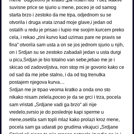
suvisne price se sjurio u mene, poceo je od samog
starta brzo i zestoko da me trpa, odjednom su se
otvorila i druga vrata iznad moje glave,i jedan od
ostalih u redu je prisao i lupio me svojim kurcem preko
cela, i rekao „zini kurvo kad uzimas pare ne pravis se
fina“ otvorila sam usta a on se jos jednom sjurio u njih,
on i Srdjan su se zestoko zabadali jedan u usta durgi
u picu,Srdjan je bio totalno van sebe,jebao me je i
skicao od zadovoljstva, non stop mi je govorio kako ce
od sad da me jebe stalno, i da od tog trenutka
postajem njegova kurva…
Srdjan me je trpao veoma kratko a onda ono sto
nikako nisam zelela,poceo je da se grci i trza, pocela
sam vristati „Srdjane vadi ga brzo“ ali nije
vredelo,svrsio je do poslednje kapi sperme u
mene,osetila sam topli mlaz kako prolazi kroz mene,
pocela sam ga udarati po grudima vikajuci „Srdjane