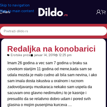
Skip to navigation
Skip to main content
Meni
Redaljka na konobarici
Erotske priče
januar 14, 2019
12:25 pm
Imam 26 godina a vec sam 7 godina u braku sa
covekom starijim 11 godina od mene,kada sam se
udala mozda je malo cudno ali bila sam nevina, i ako
sam imala dosta iskustva u oralnom i rucnom
zadovoljavanju muskaraca nekako sam uspela da
sacuvam ono glavno nedirnutim,i to je kasnije i
presudilo da se relativno dobro udam i pored svih
glasina o mojim pusenjima kurceva …