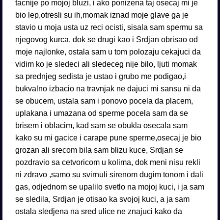
tacnije po mojoj bluzi, i ako ponizena taj osecaj mi je
bio lep,otresli su ih,momak iznad moje glave ga je
stavio u moja usta uz reci ocisti, sisala sam spermu sa
njegovog kurca, dok se drugi kao i Srdjan obrisao od
moje najlonke, ostala sam u tom polozaju cekajuci da
vidim ko je sledeci ali sledeceg nije bilo, ljuti momak
sa prednjeg sedista je ustao i grubo me podigao,i
bukvalno izbacio na travnjak ne dajuci mi sansu ni da
se obucem, ustala sam i ponovo pocela da placem,
uplakana i umazana od sperme pocela sam da se
brisem i oblacim, kad sam se obukla osecala sam
kako su mi gacice i carape pune sperme,osecaj je bio
grozan ali srecom bila sam blizu kuce, Srdjan se
pozdravio sa cetvoricom u kolima, dok meni nisu rekli
ni zdravo ,samo su svirnuli sirenom dugim tonom i dali
gas, odjednom se upalilo svetlo na mojoj kuci, i ja sam
se sledila, Srdjan je otisao ka svojoj kuci, a ja sam
ostala sledjena na sred ulice ne znajuci kako da